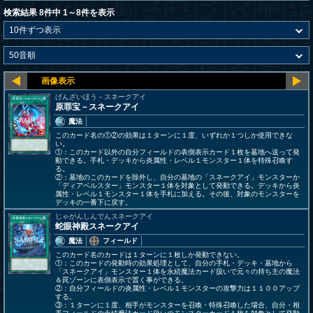
検索結果 8件中 1～8件を表示
げんざいほう－スネークアイ
原罪宝－スネークアイ
魔法
このカード名の①②の効果は１ターンに１度、いずれか１つしか使用できな
い。
①：このカード以外の自分フィールドの表側表示カード１枚を墓地へ送って発
動できる。手札・デッキから炎属性・レベル１モンスター１体を特殊召喚す
る。
②：墓地のこのカードを除外し、自分の墓地の「スネークアイ」モンスターか
「ディアベルスター」モンスター１体を対象として発動できる。デッキから炎
属性・レベル１モンスター１体を手札に加える。その後、対象のモンスターを
デッキの一番下に戻す。
じゃがんしんでんスネークアイ
蛇眼神殿スネークアイ
魔法
フィールド
このカード名のカードは１ターンに１枚しか発動できない。
①：このカードの発動時の効果処理として、自分の手札・デッキ・墓地から
「スネークアイ」モンスター１体を永続魔法カード扱いで元々の持ち主の魔法
＆罠ゾーンに表側表示で置く事ができる。
②：自分フィールドの炎属性・レベル１モンスターの攻撃力は１１００アップ
する。
③：１ターンに１度、相手がモンスターを召喚・特殊召喚した場合、自分・相