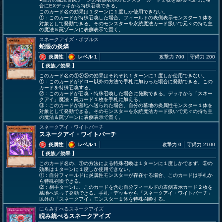
合にEXデッキから特殊召喚できる。
このカード名の効果は１ターンに１度しか使用できない。
①：このカードが特殊召喚した場合、フィールドの表側表示モンスター１体を
対象として発動できる。そのモンスターを永続魔法カード扱いで元々の持ち主
の魔法＆罠ゾーンに表側表示で置く。
スネークアイズ・ポプルス
蛇眼の炎燐
炎属性
レベル 1
攻撃力 700
守備力 200
【 炎族
／効果
】
このカード名の①②③の効果はそれぞれ１ターンに１度しか使用できない。
①：このカードがドロー以外の方法で手札に加わった場合に発動できる。この
カードを特殊召喚する。
②：このカードが召喚・特殊召喚した場合に発動できる。デッキから「スネー
クアイ」魔法・罠カード１枚を手札に加える。
③：このカードが墓地へ送られた場合、自分の墓地の炎属性モンスター１体を
対象として発動できる。そのモンスターを永続魔法カード扱いで元々の持ち主
の魔法＆罠ゾーンに表側表示で置く。
スネークアイ・ワイトバーチ
スネークアイ・ワイトバーチ
炎属性
レベル 1
攻撃力 0
守備力 2100
【 炎族
／効果
】
このカード名の、①の方法による特殊召喚は１ターンに１度しかできず、②の
効果は１ターンに１度しか使用できない。
①：自分フィールドに炎属性モンスターが存在する場合、このカードは手札か
ら特殊召喚できる。
②：相手ターンに、このカードを含む自分フィールドの表側表示カード２枚を
墓地へ送って発動できる。手札・デッキから「スネークアイ・ワイトバーチ」
以外の「スネークアイ」モンスター１体を特殊召喚する。
にらみすべるスネークアイズ
睨み統べるスネークアイズ