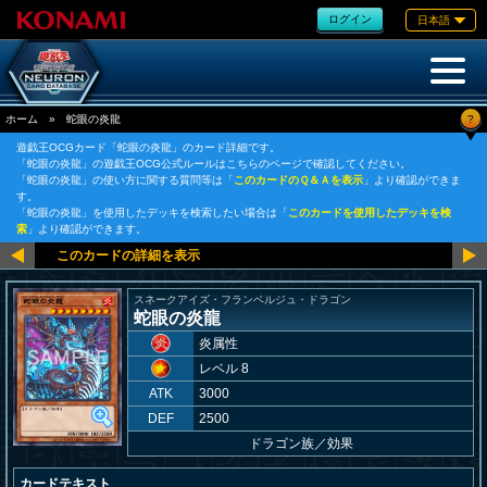
ログイン
日本語
?
ホーム
»
蛇眼の炎龍
遊戯王OCGカード「蛇眼の炎龍」のカード詳細です。
「蛇眼の炎龍」の遊戯王OCG公式ルールはこちらのページで確認してください。
「蛇眼の炎龍」の使い方に関する質問等は「
このカードのＱ＆Ａを表示
」より確認ができま
す。
「蛇眼の炎龍」を使用したデッキを検索したい場合は「
このカードを使用したデッキを検
索
」より確認ができます。
スネークアイズ・フランベルジュ・ドラゴン
蛇眼の炎龍
炎属性
レベル 8
ATK
3000
DEF
2500
ドラゴン族
／
効果
カードテキスト