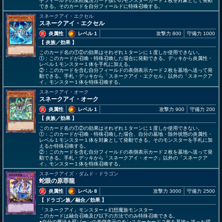
手フィールドの永続魔法カード扱いのモンスターカード１枚を対象として発動
できる。そのカードを自分フィールドに特殊召喚する。
スネークアイ・エクセル
スネークアイ・エクセル
炎属性
レベル 1
攻撃力 800
守備力 1000
【 炎族
／効果
】
このカード名の①②の効果はそれぞれ１ターンに１度しか使用できない。
①：このカードが召喚・特殊召喚した場合に発動できる。デッキから炎属性・
レベル１モンスター１体を手札に加える。
②：このカードを含む自分フィールドの表側表示カード２枚を墓地へ送って発
動できる。手札・デッキから「スネークアイ・エクセル」以外の「スネークア
イ」モンスター１体を特殊召喚する。
スネークアイ・オーク
スネークアイ・オーク
炎属性
レベル 1
攻撃力 900
守備力 200
【 炎族
／効果
】
このカード名の①②の効果はそれぞれ１ターンに１度しか使用できない。
①：このカードが召喚・特殊召喚した場合、自分の墓地・除外状態の炎属性・
レベル１モンスター１体を対象として発動できる。そのモンスターを手札に加
えるか特殊召喚する。
②：このカードを含む自分フィールドの表側表示カード２枚を墓地へ送って発
動できる。手札・デッキから「スネークアイ・オーク」以外の「スネークア
イ」モンスター１体を特殊召喚する。
スネークアイズ・ダムド・ドラゴン
蛇眼の原罪龍
炎属性
レベル 8
攻撃力 3000
守備力 2500
【 ドラゴン族
／融合／効果
】
「スネークアイ」モンスター＋幻想魔族モンスター
このカードは融合召喚及び以下の方法でのみ特殊召喚できる。
●自分の魔法＆罠ゾーンの表側表示のモンスターカード２枚を墓地へ送った場