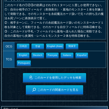
このカード名の①②③の効果はそれぞれ１ターンに１度しか使用できない。
①：自分か相手のフィールド（表側表示）・墓地のモンスター１体を対象と
して発動できる。そのモンスターを永続魔法カード扱いで元々の持ち主の魔
法＆罠ゾーンに表側表示で置く。
②：相手ターンに、フィールドの永続魔法カード扱いのモンスターカード１
枚を対象として発動できる。そのカードを自分フィールドに特殊召喚する。
③：このカードが手札・フィールドから墓地へ送られた場合に発動できる。
自分の墓地から炎属性・レベル１モンスター２体を特殊召喚する。
OCG
日本語
한글
English (Asia)
簡体字
English
Deutsch
Français
Italiano
Español
TCG
Portugues
このカードを使用したデッキを検索
このカードの関連カードを見る
収録シリーズ