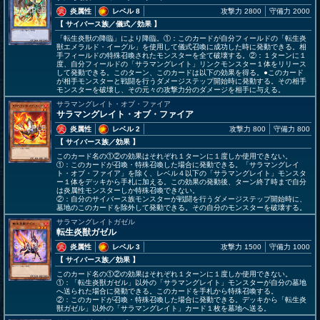
炎属性
レベル 8
攻撃力 2800
守備力 2000
【 サイバース族
／儀式／効果
】
「転生炎獣の降臨」により降臨。①：このカードが自分フィールドの「転生炎
獣エメラルド・イーグル」を使用して儀式召喚に成功した時に発動できる。相
手フィールドの特殊召喚されたモンスターを全て破壊する。②：１ターンに１
度、自分フィールドの「サラマングレイト」リンクモンスター１体をリリース
して発動できる。このターン、このカードは以下の効果を得る。●このカード
が相手モンスターと戦闘を行うダメージステップ開始時に発動する。その相手
モンスターを破壊し、その元々の攻撃力分のダメージを相手に与える。
サラマングレイト・オブ・ファイア
サラマングレイト・オブ・ファイア
炎属性
レベル 2
攻撃力 800
守備力 800
【 サイバース族
／効果
】
このカード名の①②の効果はそれぞれ１ターンに１度しか使用できない。
①：このカードが召喚・特殊召喚した場合に発動できる。「サラマングレイ
ト・オブ・ファイア」を除く、レベル４以下の「サラマングレイト」モンスタ
ー１体をデッキから手札に加える。この効果の発動後、ターン終了時まで自分
は炎属性モンスターしか特殊召喚できない。
②：自分のサイバース族モンスターが戦闘を行うダメージステップ開始時に、
墓地のこのカードを除外して発動できる。その自分のモンスターを破壊する。
サラマングレイトガゼル
転生炎獣ガゼル
炎属性
レベル 3
攻撃力 1500
守備力 1000
【 サイバース族
／効果
】
このカード名の①②の効果はそれぞれ１ターンに１度しか使用できない。
①：「転生炎獣ガゼル」以外の「サラマングレイト」モンスターが自分の墓地
へ送られた場合に発動できる。このカードを手札から特殊召喚する。
②：このカードが召喚・特殊召喚した場合に発動できる。デッキから「転生炎
獣ガゼル」以外の「サラマングレイト」カード１枚を墓地へ送る。