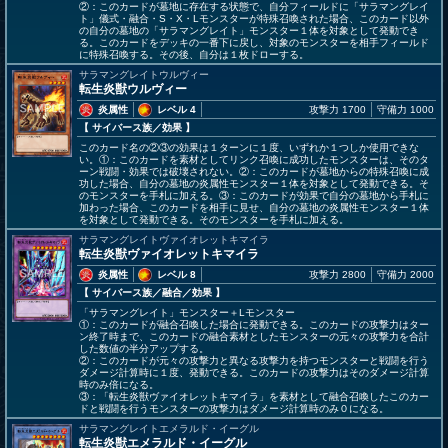
②：このカードが墓地に存在する状態で、自分フィールドに「サラマングレイ
ト」儀式・融合・S・X・Lモンスターが特殊召喚された場合、このカード以外
の自分の墓地の「サラマングレイト」モンスター１体を対象として発動でき
る。このカードをデッキの一番下に戻し、対象のモンスターを相手フィールド
に特殊召喚する。その後、自分は１枚ドローする。
サラマングレイトウルヴィー
転生炎獣ウルヴィー
炎属性
レベル 4
攻撃力 1700
守備力 1000
【 サイバース族
／効果
】
このカード名の②③の効果は１ターンに１度、いずれか１つしか使用できな
い。①：このカードを素材としてリンク召喚に成功したモンスターは、そのタ
ーン戦闘・効果では破壊されない。②：このカードが墓地からの特殊召喚に成
功した場合、自分の墓地の炎属性モンスター１体を対象として発動できる。そ
のモンスターを手札に加える。③：このカードが効果で自分の墓地から手札に
加わった場合、このカードを相手に見せ、自分の墓地の炎属性モンスター１体
を対象として発動できる。そのモンスターを手札に加える。
サラマングレイトヴァイオレットキマイラ
転生炎獣ヴァイオレットキマイラ
炎属性
レベル 8
攻撃力 2800
守備力 2000
【 サイバース族
／融合／効果
】
「サラマングレイト」モンスター＋Lモンスター
①：このカードが融合召喚した場合に発動できる。このカードの攻撃力はター
ン終了時まで、このカードの融合素材としたモンスターの元々の攻撃力を合計
した数値の半分アップする。
②：このカードが元々の攻撃力と異なる攻撃力を持つモンスターと戦闘を行う
ダメージ計算時に１度、発動できる。このカードの攻撃力はそのダメージ計算
時のみ倍になる。
③：「転生炎獣ヴァイオレットキマイラ」を素材として融合召喚したこのカー
ドと戦闘を行うモンスターの攻撃力はダメージ計算時のみ０になる。
サラマングレイトエメラルド・イーグル
転生炎獣エメラルド・イーグル