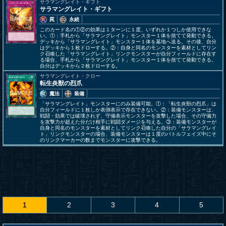
サラマングレイト・ギフト
サラマングレイト・ギフト
罠
永続
このカード名の①②の効果は１ターンに１度、いずれか１つしか使用できな
い。①：手札から「サラマングレイト」モンスター１体を捨てて発動できる。
デッキから「サラマングレイト」モンスター１体を墓地へ送る。その後、自分
はデッキから１枚ドローする。②：自身と同名のモンスターを素材としてリン
ク召喚した「サラマングレイト」リンクモンスターが自分フィールドに存在す
る場合、手札から「サラマングレイト」モンスター１体を捨てて発動できる。
自分はデッキから２枚ドローする。
サラマングレイト・クロー
転生炎獣の烈爪
魔法
装備
「サラマングレイト」モンスターにのみ装備可能。①：「転生炎獣の烈爪」は
自分フィールドに１枚しか表側表示で存在できない。②：装備モンスターは、
戦闘・効果では破壊されず、守備表示モンスターを攻撃した場合、その守備力
を攻撃力が超えた分だけ相手に戦闘ダメージを与える。③：装備モンスターが
自身と同名のモンスターを素材としてリンク召喚した自分の「サラマングレイ
ト」リンクモンスターの場合、装備モンスターは１度のバトルフェイズ中にそ
のリンクマーカーの数までモンスターに攻撃できる。
1
2
3
4
5