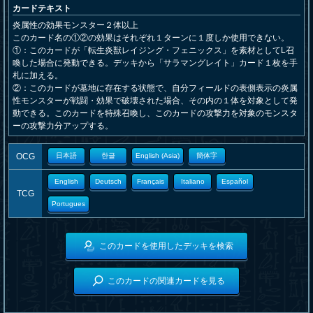
カードテキスト
炎属性の効果モンスター２体以上
このカード名の①②の効果はそれぞれ１ターンに１度しか使用できない。
①：このカードが「転生炎獣レイジング・フェニックス」を素材としてL召
喚した場合に発動できる。デッキから「サラマングレイト」カード１枚を手
札に加える。
②：このカードが墓地に存在する状態で、自分フィールドの表側表示の炎属
性モンスターが戦闘・効果で破壊された場合、その内の１体を対象として発
動できる。このカードを特殊召喚し、このカードの攻撃力を対象のモンスタ
ーの攻撃力分アップする。
OCG
日本語
한글
English (Asia)
簡体字
English
Deutsch
Français
Italiano
Español
TCG
Portugues
このカードを使用したデッキを検索
このカードの関連カードを見る