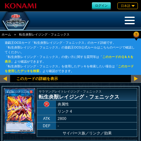
ログイン
日本語
?
ホーム
»
転生炎獣レイジング・フェニックス
遊戯王OCGカード「転生炎獣レイジング・フェニックス」のカード詳細です。
「転生炎獣レイジング・フェニックス」の遊戯王OCG公式ルールはこちらのページで確認し
てください。
「転生炎獣レイジング・フェニックス」の使い方に関する質問等は「
このカードのＱ＆Ａを
表示
」より確認ができます。
「転生炎獣レイジング・フェニックス」を使用したデッキを検索したい場合は「
このカード
を使用したデッキを検索
」より確認ができます。
サラマングレイトレイジング・フェニックス
転生炎獣レイジング・フェニックス
炎属性
リンク 4
ATK
2800
DEF
-
サイバース族
／
リンク／効果