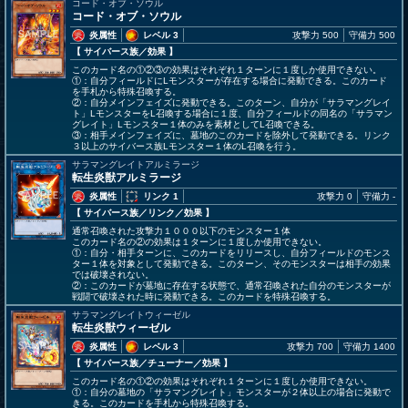
コード・オブ・ソウル
コード・オブ・ソウル
炎属性
レベル 3
攻撃力 500
守備力 500
【 サイバース族
／効果
】
このカード名の①②③の効果はそれぞれ１ターンに１度しか使用できない。
①：自分フィールドにLモンスターが存在する場合に発動できる。このカード
を手札から特殊召喚する。
②：自分メインフェイズに発動できる。このターン、自分が「サラマングレイ
ト」LモンスターをL召喚する場合に１度、自分フィールドの同名の「サラマン
グレイト」Lモンスター１体のみを素材としてL召喚できる。
③：相手メインフェイズに、墓地のこのカードを除外して発動できる。リンク
３以上のサイバース族Lモンスター１体のL召喚を行う。
サラマングレイトアルミラージ
転生炎獣アルミラージ
炎属性
リンク 1
攻撃力 0
守備力 -
【 サイバース族
／リンク／効果
】
通常召喚された攻撃力１０００以下のモンスター１体
このカード名の②の効果は１ターンに１度しか使用できない。
①：自分・相手ターンに、このカードをリリースし、自分フィールドのモンス
ター１体を対象として発動できる。このターン、そのモンスターは相手の効果
では破壊されない。
②：このカードが墓地に存在する状態で、通常召喚された自分のモンスターが
戦闘で破壊された時に発動できる。このカードを特殊召喚する。
サラマングレイトウィーゼル
転生炎獣ウィーゼル
炎属性
レベル 3
攻撃力 700
守備力 1400
【 サイバース族
／チューナー／効果
】
このカード名の①②の効果はそれぞれ１ターンに１度しか使用できない。
①：自分の墓地の「サラマングレイト」モンスターが２体以上の場合に発動で
きる。このカードを手札から特殊召喚する。