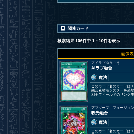
関連カード
検索結果 106件中 1～10件を表示
画像表
アイラブゆうごう
Aiラブ融合
魔法
このカード名のカードは
融合素材モンスターを墓地
相手フィールドのリンク
アブソープ・フュージョ
吸光融合
魔法
このカード名のカードは