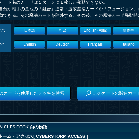
カード名のカードは１ターンに１枚しか発動できない。
自分か相手の墓地の「融合」通常・速攻魔法カードか「フュージョン」
動できる。その魔法カードを除外する。その後、その魔法カード発動時
CG
日本語
한글
English (Asia)
簡体字
CG
English
Deutsch
Français
Italiano
のカードを使用したデッキを検索
このカードの関連カー
ONICLES DECK 白の物語
ム・アクセス[ CYBERSTORM ACCESS ]