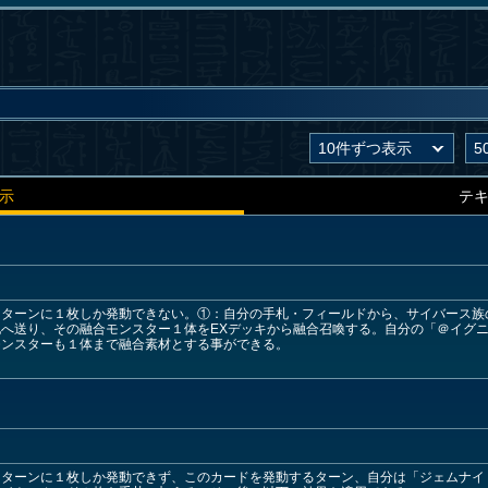
示
テ
１ターンに１枚しか発動できない。①：自分の手札・フィールドから、サイバース族
へ送り、その融合モンスター１体をEXデッキから融合召喚する。自分の「＠イグ
モンスターも１体まで融合素材とする事ができる。
ン
１ターンに１枚しか発動できず、このカードを発動するターン、自分は「ジェムナイ