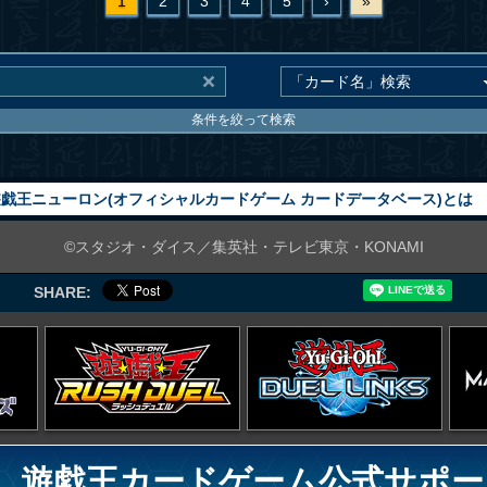
1
2
3
4
5
›
»
条件を絞って検索
戯王ニューロン(オフィシャルカードゲーム カードデータベース)とは
©スタジオ・ダイス／集英社・テレビ東京・KONAMI
SHARE:
遊戯王カードゲーム公式サポー