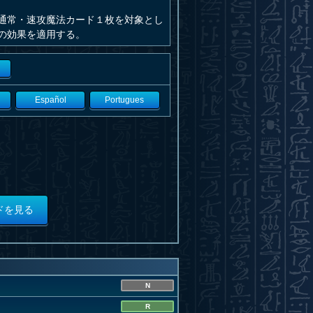
通常・速攻魔法カード１枚を対象とし
の効果を適用する。
Español
Portugues
ドを見る
N
R