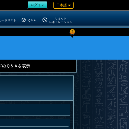
ログイン
日本語
リミット
カードリスト
Ｑ＆Ａ
レギュレーション
?
ドのＱ＆Ａを表示