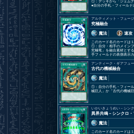
①：デッキから「ジェム
●自分の手札・フィールド
アルティメット・フュー
究極融合
魔法
速攻
このカード名のカードは
①：自分・相手のメイン
究極竜」を融合素材とす
手フィールドの表側表示
アンティーク・ギアフュ
古代の機械融合
魔法
①：自分の手札・フィー
械巨人」か「古代の機械
いかいきょうめい－シン
異界共鳴－シンクロ・
魔法
このカード名のカードは１