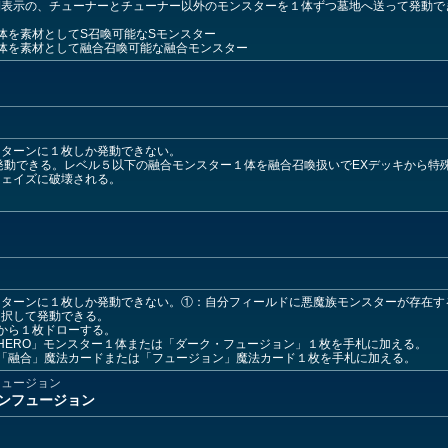
表示の、チューナーとチューナー以外のモンスターを１体ずつ墓地へ送って発動で
体を素材としてS召喚可能なSモンスター
体を素材として融合召喚可能な融合モンスター
ン
１ターンに１枚しか発動できない。
発動できる。レベル５以下の融合モンスター１体を融合召喚扱いでEXデッキから特
フェイズに破壊される。
１ターンに１枚しか発動できない。①：自分フィールドに悪魔族モンスターが存在す
選択して発動できる。
から１枚ドローする。
HERO」モンスター１体または「ダーク・フュージョン」１枚を手札に加える。
「融合」魔法カードまたは「フュージョン」魔法カード１枚を手札に加える。
フュージョン
ンフュージョン