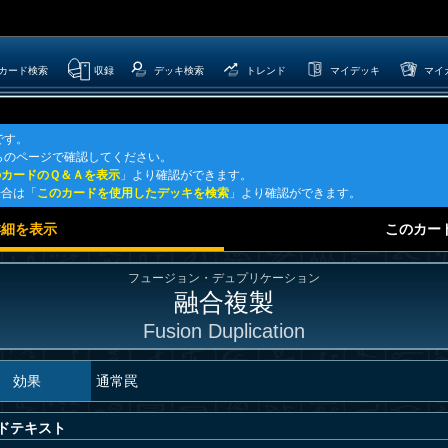
カード検索
収録
デッキ検索
トレンド
マイデッキ
マイ
です。
らのページで確認してください。
のカードのＱ＆Ａを表示
」より確認ができます。
場合は「
このカードを使用したデッキを検索
」より確認ができます。
詳細を表示
このカー
フュージョン・デュプリケーション
融合複製
Fusion Duplication
効果
通常罠
ドテキスト