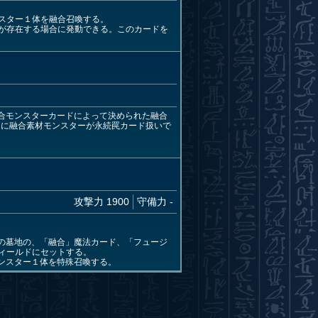
スター１体を融合召喚する。
が存在する場合に発動できる。このカードを
合モンスターカードによって決められた融合
ンに融合素材モンスターが永続罠カード扱いで
攻撃力 1900
守備力 -
の墓地の、「融合」魔法カード、「フュージ
ィールドにセットする。
ンスター１体を特殊召喚する。