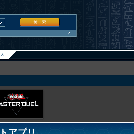
検 索
∧
∧
トアプリ