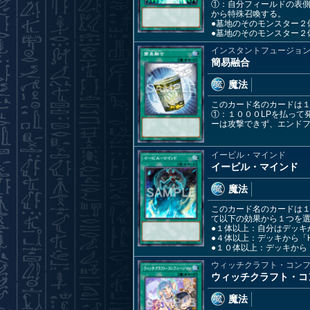
①：自分フィールドの表側
から特殊召喚する。
●墓地のそのモンスター２
●墓地のそのモンスター２
インスタントフュージョ
簡易融合
魔法
このカード名のカードは
①：１０００LPを払って
ーは攻撃できず、エンド
イービル・マインド
イービル・マインド
魔法
このカード名のカードは
て以下の効果から１つを
●１体以上：自分はデッキ
●４体以上：デッキから「
●１０体以上：デッキから
ウィッチクラフト・コン
ウィッチクラフト・コ
魔法