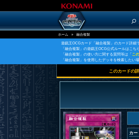
ホーム
»
融合複製
遊戯王OCGカード「融合複製」のカード詳細
「融合複製」の遊戯王OCG公式ルールはこち
「融合複製」の使い方に関する質問等は「
こ
「融合複製」を使用したデッキを検索したい
このカードの
カー