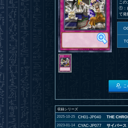
この
①：
て発
O
T
こ
収録シリーズ
2025-10-25
CH01-JP040
THE CHR
2023-01-14
CYAC-JP077
サイバーストー