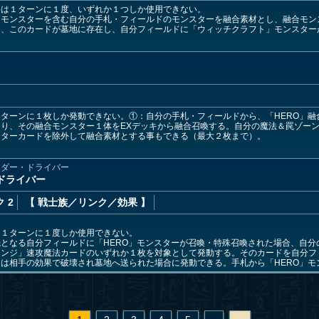
果は１ターンに１度、いずれか１つしか使用できない。
」モンスターを含む自分の手札・フィールドのモンスターを融合素材とし、融合モン
に、このカードが墓地に存在し、自分フィールドに「ウィッチクラフト」モンスター
ターンに１枚しか発動できない。①：自分の手札・フィールドから、「HERO」融
り、その融合モンスター１体をEXデッキから融合召喚する。自分の魔法＆罠ゾー
スターカードを除外して融合素材とする事もできる（最大２枚まで）。
ンダー・ドライバー
・ドライバー
 2
【 戦士族
／リンク／効果
】
は１ターンに１度しか使用できない。
となる自分フィールドに「HERO」モンスターが召喚・特殊召喚された場合、自分
ェンジ」速攻魔法カードのいずれか１枚を対象として発動する。そのカードを自分フ
は相手の効果で破壊され墓地へ送られた場合に発動できる。手札から「HERO」モ