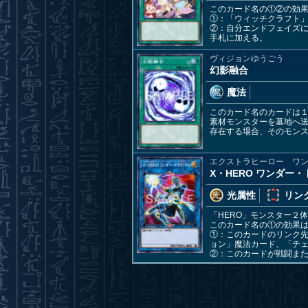
このカード名の①②の効
①：「ウィッチクラフト
②：自分エンドフェイズ
手札に加える。
ヴィジョンゆうごう
幻影融合
魔法
このカード名のカードは１
素材モンスターを墓地へ送
存在する場合、そのモン
エクストラヒーロー ワ
X・HERO ワンダー
光属性
リンク
「HERO」モンスター２体
このカード名の①の効果
①：このカードのリンク先
ョン」魔法カード、「チ
②：このカードが戦闘また