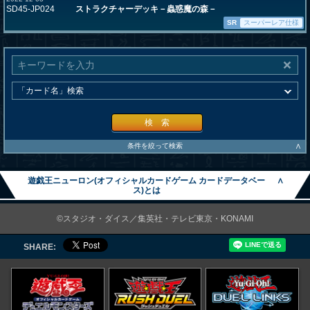
SD45-JP024
ストラクチャーデッキ－蟲惑魔の森－
SR
スーパーレア仕様
検 索
∧
条件を絞って検索
遊戯王ニューロン(オフィシャルカードゲーム カードデータベー
∧
ス)とは
©スタジオ・ダイス／集英社・テレビ東京・KONAMI
SHARE: