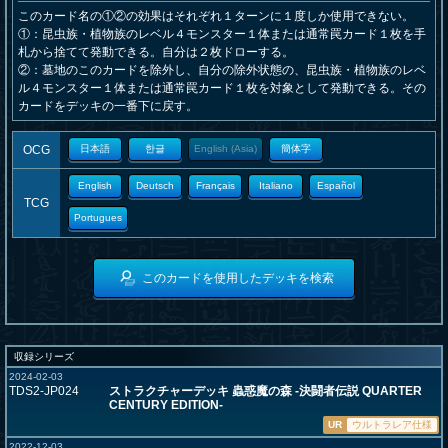
このカード名の①②の効果はそれぞれ１ターンに１度しか使用できない。
①：昆虫族・植物族のレベル４モンスター１体または通常罠カード１枚を手
札から捨てて発動できる。自分は２枚ドローする。
②：墓地のこのカードを除外し、自分の除外状態の、昆虫族・植物族のレベ
ル４モンスター１体または通常罠カード１枚を対象として発動できる。その
カードをデッキの一番下に戻す。
OCG
日本語
한글
English (Asia)
簡体字
English
Deutsch
Français
Italiano
Español
TCG
Portugues
このカードを使用したデッキを検索
収録シリーズ
2024-02-03
TDS2-JP024
ストラクチャーデッキ 蟲惑魔の森 -決闘者伝説 QUARTER
CENTURY EDITION-
UR
ウルトラレア仕様
2022-12-03