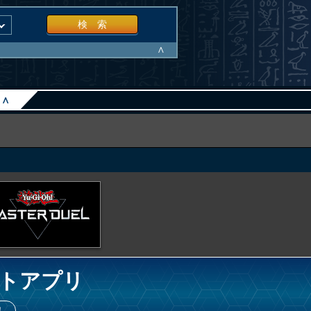
検 索
∧
∧
トアプリ
！