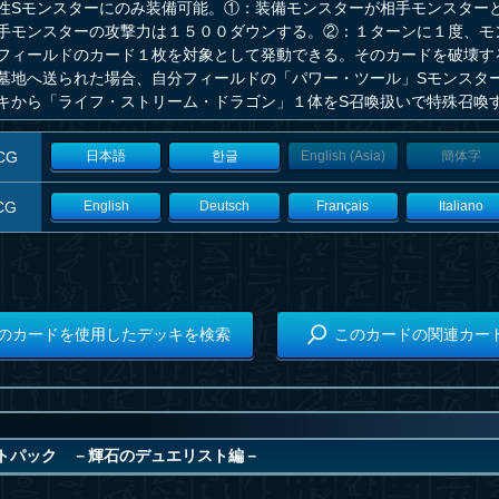
性Sモンスターにのみ装備可能。①：装備モンスターが相手モンスター
手モンスターの攻撃力は１５００ダウンする。②：１ターンに１度、モ
フィールドのカード１枚を対象として発動できる。そのカードを破壊す
墓地へ送られた場合、自分フィールドの「パワー・ツール」Sモンスター
キから「ライフ・ストリーム・ドラゴン」１体をS召喚扱いで特殊召喚
CG
日本語
한글
English (Asia)
簡体字
CG
English
Deutsch
Français
Italiano
のカードを使用したデッキを検索
このカードの関連カー
トパック －輝石のデュエリスト編－