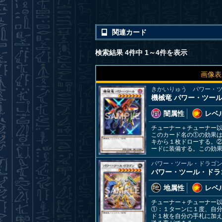
関連カード
検索結果 4件中 1～4件を表示
画像表
きかいりゅう パワー・
機械竜 パワー・ツー
闇属性
レベル
チューナー＋チューナー
このカード名の①の効果
キから１枚ドローする。
ードに装備する。この効
パワー・ツール・ドラゴ
パワー・ツール・ドラ
地属性
レベル
チューナー＋チューナー
①：１ターンに１度、自
ド１枚を自分の手札に加