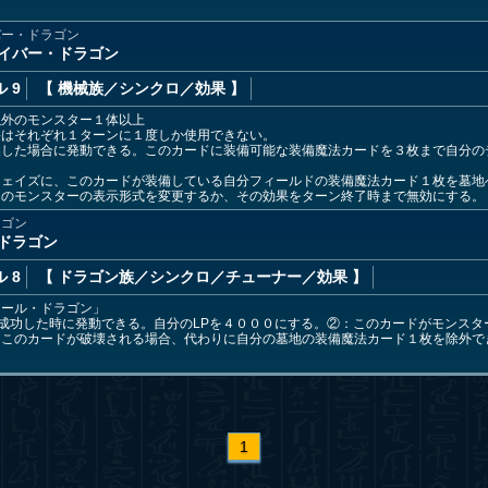
バー・ドラゴン
イバー・ドラゴン
 9
【 機械族
／シンクロ／効果
】
以外のモンスター１体以上
果はそれぞれ１ターンに１度しか使用できない。
喚した場合に発動できる。このカードに装備可能な装備魔法カードを３枚まで自分の
フェイズに、このカードが装備している自分フィールドの装備魔法カード１枚を墓地
そのモンスターの表示形式を変更するか、その効果をターン終了時まで無効にする。
ラゴン
ドラゴン
 8
【 ドラゴン族
／シンクロ／チューナー／効果
】
ツール・ドラゴン」
成功した時に発動できる。自分のLPを４０００にする。②：このカードがモンスタ
：このカードが破壊される場合、代わりに自分の墓地の装備魔法カード１枚を除外で
1