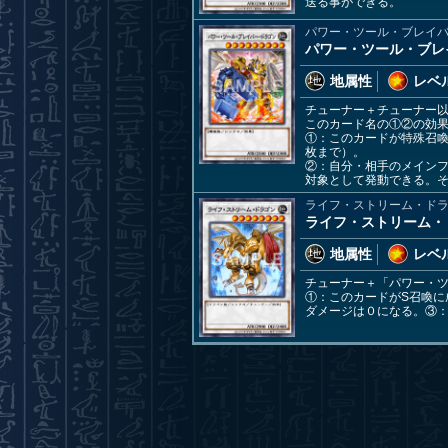
送る事ができる。
パワー・ツール・ブレイ
パワー・ツール・ブレ
地属性
レベル
チューナー＋チューナー
このカード名の①②の効
①：このカードが特殊召
枚まで）。
②：自分・相手のメイン
対象として発動できる。
ライフ・ストリーム・ド
ライフ・ストリーム・
地属性
レベル
チューナー＋「パワー・
①：このカードがS召喚に
ダメージは０になる。③