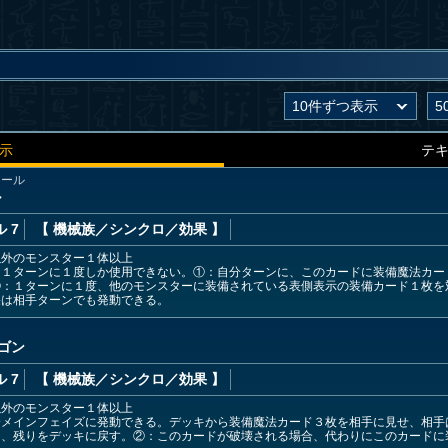
示
テ
ツール
ル
 7
【 機械族
／シンクロ／効果
】
以外のモンスター１体以上
は１ターンに１度しか使用できない。①：自分ターンに、このカードに装備魔法カー
②：１ターンに１度、他のモンスターに装備されている表側表示の装備カード１枚を
果は相手ターンでも発動できる。
ン
ゴン
 7
【 機械族
／シンクロ／効果
】
以外のモンスター１体以上
分メインフェイズに発動できる。デッキから装備魔法カード３枚を相手に見せ、相手
え、残りをデッキに戻す。②：このカードが破壊される場合、代わりにこのカードに