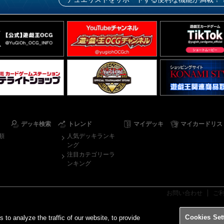
デッキ検索
トレンド
マイデッキ
マイカードリス
順
人気デッキランキ
ング
注目カテゴリーラ
ンキング
お問い合わせ
ご
Cookies Set
o analyze the traffic of our website, to provide