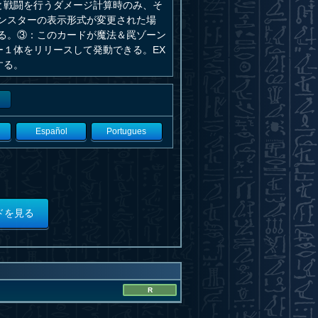
と戦闘を行うダメージ計算時のみ、そ
ンスターの表示形式が変更された場
る。③：このカードが魔法＆罠ゾーン
１体をリリースして発動できる。EX
する。
Español
Portugues
ドを見る
R