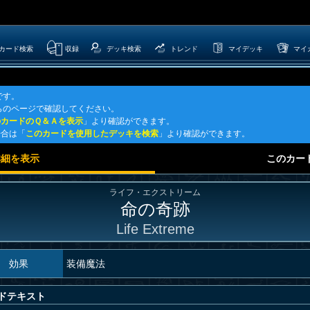
カード検索
収録
デッキ検索
トレンド
マイデッキ
マイ
です。
らのページで確認してください。
のカードのＱ＆Ａを表示
」より確認ができます。
場合は「
このカードを使用したデッキを検索
」より確認ができます。
詳細を表示
このカー
ライフ・エクストリーム
命の奇跡
Life Extreme
効果
装備魔法
ドテキスト