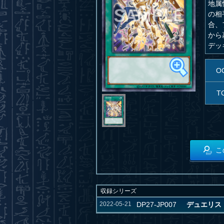
地属
の相
合、
から
デッ
O
T
こ
収録シリーズ
2022-05-21
DP27-JP007
デュエリス