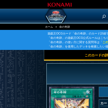
ホーム
»
命の奇跡
遊戯王OCGカード「命の奇跡」のカード詳細
「命の奇跡」の遊戯王OCG公式ルールはこち
「命の奇跡」の使い方に関する質問等は「
こ
「命の奇跡」を使用したデッキを検索したい
このカードの
カー