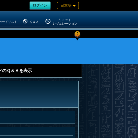
ログイン
日本語
リミット
カードリスト
Ｑ＆Ａ
レギュレーション
?
ドのＱ＆Ａを表示