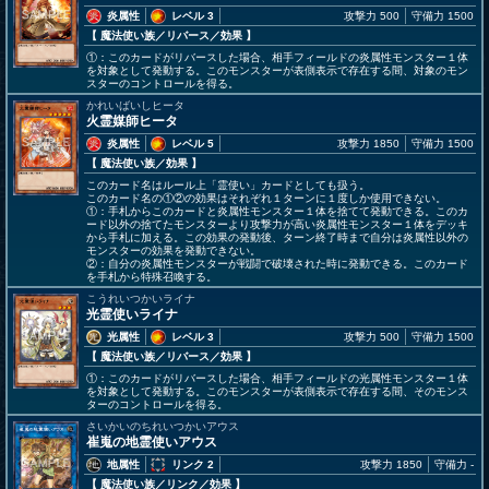
炎属性
レベル 3
攻撃力 500
守備力 1500
【 魔法使い族
／リバース／効果
】
①：このカードがリバースした場合、相手フィールドの炎属性モンスター１体
を対象として発動する。このモンスターが表側表示で存在する間、対象のモン
スターのコントロールを得る。
かれいばいしヒータ
火霊媒師ヒータ
炎属性
レベル 5
攻撃力 1850
守備力 1500
【 魔法使い族
／効果
】
このカード名はルール上「霊使い」カードとしても扱う。
このカード名の①②の効果はそれぞれ１ターンに１度しか使用できない。
①：手札からこのカードと炎属性モンスター１体を捨てて発動できる。このカ
ード以外の捨てたモンスターより攻撃力が高い炎属性モンスター１体をデッキ
から手札に加える。この効果の発動後、ターン終了時まで自分は炎属性以外の
モンスターの効果を発動できない。
②：自分の炎属性モンスターが戦闘で破壊された時に発動できる。このカード
を手札から特殊召喚する。
こうれいつかいライナ
光霊使いライナ
光属性
レベル 3
攻撃力 500
守備力 1500
【 魔法使い族
／リバース／効果
】
①：このカードがリバースした場合、相手フィールドの光属性モンスター１体
を対象として発動する。このモンスターが表側表示で存在する間、そのモンス
ターのコントロールを得る。
さいかいのちれいつかいアウス
崔嵬の地霊使いアウス
地属性
リンク 2
攻撃力 1850
守備力 -
【 魔法使い族
／リンク／効果
】