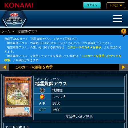
ログイン
日本語
?
ホーム
»
地霊媒師アウス
遊戯王OCGカード「地霊媒師アウス」のカード詳細です。
「地霊媒師アウス」の遊戯王OCG公式ルールはこちらのページで確認してください。
「地霊媒師アウス」の使い方に関する質問等は「
このカードのＱ＆Ａを表示
」より確認がで
きます。
「地霊媒師アウス」を使用したデッキを検索したい場合は「
このカードを使用したデッキを
検索
」より確認ができます。
ちれいばいしアウス
地霊媒師アウス
地属性
レベル 5
ATK
1850
DEF
1500
魔法使い族
／
効果
カードテキスト