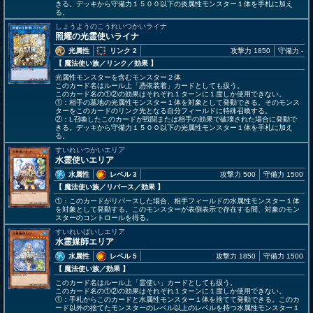
きる。デッキから守備力１５００以下の炎属性モンスター１体を手札に加え
る。
しょうようのこうれいつかいライナ
照耀の光霊使いライナ
光属性
リンク 2
攻撃力 1850
守備力 -
【 魔法使い族
／リンク／効果
】
光属性モンスターを含むモンスター２体
このカード名はルール上「憑依装着」カードとしても扱う。
このカード名の①②の効果はそれぞれ１ターンに１度しか使用できない。
①：相手の墓地の光属性モンスター１体を対象として発動できる。そのモンス
ターをこのカードのリンク先となる自分フィールドに特殊召喚する。
②：L召喚したこのカードが戦闘または相手の効果で破壊された場合に発動で
きる。デッキから守備力１５００以下の光属性モンスター１体を手札に加え
る。
すいれいつかいエリア
水霊使いエリア
水属性
レベル 3
攻撃力 500
守備力 1500
【 魔法使い族
／リバース／効果
】
①：このカードがリバースした場合、相手フィールドの水属性モンスター１体
を対象として発動する。このモンスターが表側表示で存在する間、対象のモン
スターのコントロールを得る。
すいれいばいしエリア
水霊媒師エリア
水属性
レベル 5
攻撃力 1850
守備力 1500
【 魔法使い族
／効果
】
このカード名はルール上「霊使い」カードとしても扱う。
このカード名の①②の効果はそれぞれ１ターンに１度しか使用できない。
①：手札からこのカードと水属性モンスター１体を捨てて発動できる。このカ
ード以外の捨てたモンスターのレベル以上のレベルを持つ水属性モンスター１