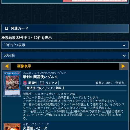
関連カード
検索結果 22件中 1～10件を表示
あんえいのやみれいつかいダルク
暗影の闇霊使いダルク
闇属性
リンク 2
攻撃力 1850
守備力 -
【 魔法使い族
／リンク／効果
】
闇属性モンスターを含むモンスター２体
このカード名はルール上「憑依装着」カードとしても扱う。
このカード名の①②の効果はそれぞれ１ターンに１度しか使用できない。
①：相手の墓地の闇属性モンスター１体を対象として発動できる。そのモンス
ターをこのカードのリンク先となる自分フィールドに特殊召喚する。
②：L召喚したこのカードが戦闘または相手の効果で破壊された場合に発動で
きる。デッキから守備力１５００以下の闇属性モンスター１体を手札に加え
る。
かれいつかいヒータ
火霊使いヒータ