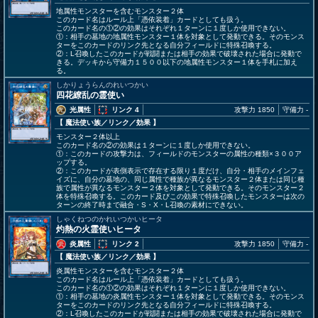
地属性モンスターを含むモンスター２体
このカード名はルール上「憑依装着」カードとしても扱う。
このカード名の①②の効果はそれぞれ１ターンに１度しか使用できない。
①：相手の墓地の地属性モンスター１体を対象として発動できる。そのモンス
ターをこのカードのリンク先となる自分フィールドに特殊召喚する。
②：L召喚したこのカードが戦闘または相手の効果で破壊された場合に発動で
きる。デッキから守備力１５００以下の地属性モンスター１体を手札に加え
る。
しかりょうらんのれいつかい
四花繚乱の霊使い
光属性
リンク 4
攻撃力 1850
守備力 -
【 魔法使い族
／リンク／効果
】
モンスター２体以上
このカード名の②の効果は１ターンに１度しか使用できない。
①：このカードの攻撃力は、フィールドのモンスターの属性の種類×３００ア
ップする。
②：このカードが表側表示で存在する限り１度だけ、自分・相手のメインフェ
イズに、自分の墓地の、同じ属性で種族が異なるモンスター２体または同じ種
族で属性が異なるモンスター２体を対象として発動できる。そのモンスター２
体を特殊召喚する。このカード及びこの効果で特殊召喚したモンスターは次の
ターンの終了時まで融合・S・X・L召喚の素材にできない。
しゃくねつのかれいつかいヒータ
灼熱の火霊使いヒータ
炎属性
リンク 2
攻撃力 1850
守備力 -
【 魔法使い族
／リンク／効果
】
炎属性モンスターを含むモンスター２体
このカード名はルール上「憑依装着」カードとしても扱う。
このカード名の①②の効果はそれぞれ１ターンに１度しか使用できない。
①：相手の墓地の炎属性モンスター１体を対象として発動できる。そのモンス
ターをこのカードのリンク先となる自分フィールドに特殊召喚する。
②：L召喚したこのカードが戦闘または相手の効果で破壊された場合に発動で