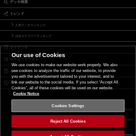
デッキ検索
トレンド
人気デッキランキング
注目カテゴリーランキング
マイデッキ
Our use of Cookies
マイカードリスト
We use cookies to make our website work properly. We also
use cookies to analyze the traffic of our website, to provide
Ｑ＆Ａ
you with the advertisement tailored to your interest, and to
link our website to the social media. If you select “Accept All
リミットレギュレーション
Cookies”, all of these cookies will be used on our website.
Cookie Notice
Cookies Settings
お問い合わせ
ご利用規約
サイトポリシー
Cookies Settings
©2026 Konami Digital Entertainment
Reject All Cookies