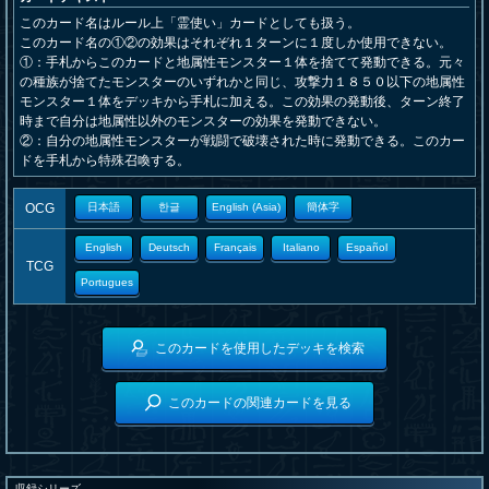
このカード名はルール上「霊使い」カードとしても扱う。
このカード名の①②の効果はそれぞれ１ターンに１度しか使用できない。
①：手札からこのカードと地属性モンスター１体を捨てて発動できる。元々
の種族が捨てたモンスターのいずれかと同じ、攻撃力１８５０以下の地属性
モンスター１体をデッキから手札に加える。この効果の発動後、ターン終了
時まで自分は地属性以外のモンスターの効果を発動できない。
②：自分の地属性モンスターが戦闘で破壊された時に発動できる。このカー
ドを手札から特殊召喚する。
OCG
日本語
한글
English (Asia)
簡体字
English
Deutsch
Français
Italiano
Español
TCG
Portugues
このカードを使用したデッキを検索
このカードの関連カードを見る
収録シリーズ