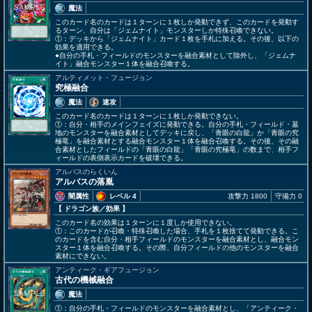
魔法
このカード名のカードは１ターンに１枚しか発動できず、このカードを発動す
るターン、自分は「ジェムナイト」モンスターしか特殊召喚できない。
①：デッキから「ジェムナイト」カード１枚を手札に加える。その後、以下の
効果を適用できる。
●自分の手札・フィールドのモンスターを融合素材として除外し、「ジェムナ
イト」融合モンスター１体を融合召喚する。
アルティメット・フュージョン
究極融合
魔法
速攻
このカード名のカードは１ターンに１枚しか発動できない。
①：自分・相手のメインフェイズに発動できる。自分の手札・フィールド・墓
地のモンスターを融合素材としてデッキに戻し、「青眼の白龍」か「青眼の究
極竜」を融合素材とする融合モンスター１体を融合召喚する。その後、その融
合素材としたフィールドの「青眼の白龍」「青眼の究極竜」の数まで、相手フ
ィールドの表側表示カードを破壊できる。
アルバスのらくいん
アルバスの落胤
闇属性
レベル 4
攻撃力 1800
守備力 0
【 ドラゴン族
／効果
】
このカード名の効果は１ターンに１度しか使用できない。
①：このカードが召喚・特殊召喚した場合、手札を１枚捨てて発動できる。こ
のカードを含む自分・相手フィールドのモンスターを融合素材とし、融合モン
スター１体を融合召喚する。その際、自分フィールドの他のモンスターを融合
素材にできない。
アンティーク・ギアフュージョン
古代の機械融合
魔法
①：自分の手札・フィールドのモンスターを融合素材とし、「アンティーク・