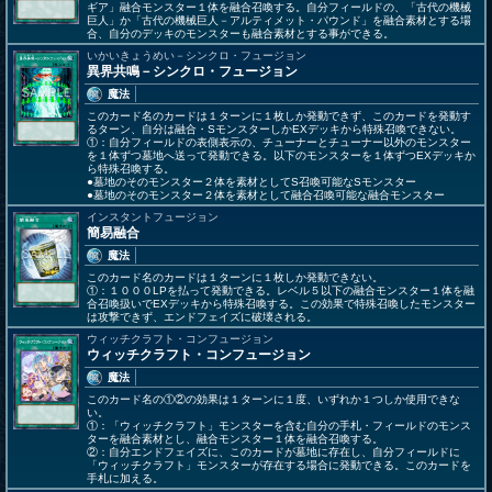
ギア」融合モンスター１体を融合召喚する。自分フィールドの、「古代の機械
巨人」か「古代の機械巨人－アルティメット・パウンド」を融合素材とする場
合、自分のデッキのモンスターも融合素材とする事ができる。
いかいきょうめい－シンクロ・フュージョン
異界共鳴－シンクロ・フュージョン
魔法
このカード名のカードは１ターンに１枚しか発動できず、このカードを発動す
るターン、自分は融合・SモンスターしかEXデッキから特殊召喚できない。
①：自分フィールドの表側表示の、チューナーとチューナー以外のモンスター
を１体ずつ墓地へ送って発動できる。以下のモンスターを１体ずつEXデッキか
ら特殊召喚する。
●墓地のそのモンスター２体を素材としてS召喚可能なSモンスター
●墓地のそのモンスター２体を素材として融合召喚可能な融合モンスター
インスタントフュージョン
簡易融合
魔法
このカード名のカードは１ターンに１枚しか発動できない。
①：１０００LPを払って発動できる。レベル５以下の融合モンスター１体を融
合召喚扱いでEXデッキから特殊召喚する。この効果で特殊召喚したモンスター
は攻撃できず、エンドフェイズに破壊される。
ウィッチクラフト・コンフュージョン
ウィッチクラフト・コンフュージョン
魔法
このカード名の①②の効果は１ターンに１度、いずれか１つしか使用できな
い。
①：「ウィッチクラフト」モンスターを含む自分の手札・フィールドのモンス
ターを融合素材とし、融合モンスター１体を融合召喚する。
②：自分エンドフェイズに、このカードが墓地に存在し、自分フィールドに
「ウィッチクラフト」モンスターが存在する場合に発動できる。このカードを
手札に加える。