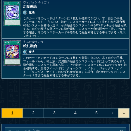
ヴィジョンゆうごう
幻影融合
魔法
このカード名のカードは１ターンに１枚しか発動できない。①：自分の手札・
フィールドから、「HERO」融合モンスターカードによって決められた融合素
材モンスターを墓地へ送り、その融合モンスター１体をEXデッキから融合召喚
する。自分の魔法＆罠ゾーンに融合素材モンスターが永続罠カード扱いで存在
する場合、そのモンスターカードを除外して融合素材とする事もできる（最大
２枚まで）。
えふだゆうごう
絵札融合
魔法
このカード名のカードは１ターンに１枚しか発動できない。①：自分の手札・
フィールドから、戦士族・光属性の融合モンスターカードによって決められた
融合素材モンスターを墓地へ送り、その融合モンスター１体をEXデッキから融
合召喚する。自分フィールドに「クィーンズ・ナイト」「ジャックス・ナイ
ト」「キングス・ナイト」のいずれかが存在する場合、自分のデッキのモンス
ターも１体まで融合素材とする事ができる。
1
2
3
4
5
›
»