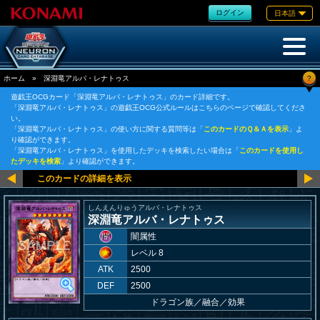
ログイン
日本語
?
ホーム
»
深淵竜アルバ・レナトゥス
遊戯王OCGカード「深淵竜アルバ・レナトゥス」のカード詳細です。
「深淵竜アルバ・レナトゥス」の遊戯王OCG公式ルールはこちらのページで確認してくださ
い。
「深淵竜アルバ・レナトゥス」の使い方に関する質問等は「
このカードのＱ＆Ａを表示
」よ
り確認ができます。
「深淵竜アルバ・レナトゥス」を使用したデッキを検索したい場合は「
このカードを使用し
たデッキを検索
」より確認ができます。
しんえんりゅうアルバ・レナトゥス
深淵竜アルバ・レナトゥス
闇属性
レベル 8
ATK
2500
DEF
2500
ドラゴン族
／
融合／効果