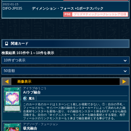
2022-01-15
DIFO-JP035
ディメンション・フォース +1ボーナスパック
PSE
プリズマティックシークレットレア仕様
関連カード
検索結果 103件中 1～10件を表示
アイラブゆうごう
Aiラブ融合
魔法
このカード名のカードは１ターンに１枚しか発動できない。①：自分の手札・
フィールドから、サイバース族の融合モンスターカードによって決められた融
合素材モンスターを墓地へ送り、その融合モンスター１体をEXデッキから融合
召喚する。自分の「＠イグニスター」モンスターを融合素材とする場合、相手
フィールドのリンクモンスターも１体まで融合素材とする事ができる。
アブソープ・フュージョン
吸光融合