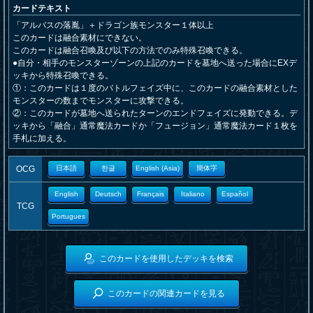
カードテキスト
「アルバスの落胤」＋ドラゴン族モンスター１体以上
このカードは融合素材にできない。
このカードは融合召喚及び以下の方法でのみ特殊召喚できる。
●自分・相手のモンスターゾーンの上記のカードを墓地へ送った場合にEXデ
ッキから特殊召喚できる。
①：このカードは１度のバトルフェイズ中に、このカードの融合素材とした
モンスターの数までモンスターに攻撃できる。
②：このカードが墓地へ送られたターンのエンドフェイズに発動できる。デ
ッキから「融合」通常魔法カードか「フュージョン」通常魔法カード１枚を
手札に加える。
OCG
日本語
한글
English (Asia)
簡体字
English
Deutsch
Français
Italiano
Español
TCG
Portugues
このカードを使用したデッキを検索
このカードの関連カードを見る