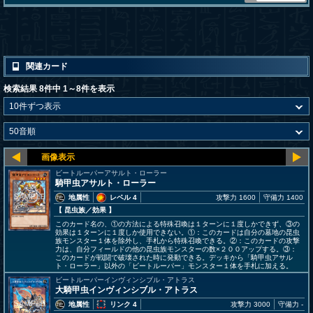
関連カード
検索結果 8件中 1～8件を表示
ビートルーパーアサルト・ローラー
騎甲虫アサルト・ローラー
地属性
レベル 4
攻撃力 1600
守備力 1400
【 昆虫族
／効果
】
このカード名の、①の方法による特殊召喚は１ターンに１度しかできず、③の
効果は１ターンに１度しか使用できない。①：このカードは自分の墓地の昆虫
族モンスター１体を除外し、手札から特殊召喚できる。②：このカードの攻撃
力は、自分フィールドの他の昆虫族モンスターの数×２００アップする。③：
このカードが戦闘で破壊された時に発動できる。デッキから「騎甲虫アサル
ト・ローラー」以外の「ビートルーパー」モンスター１体を手札に加える。
ビートルーパーインヴィンシブル・アトラス
大騎甲虫インヴィンシブル・アトラス
地属性
リンク 4
攻撃力 3000
守備力 -