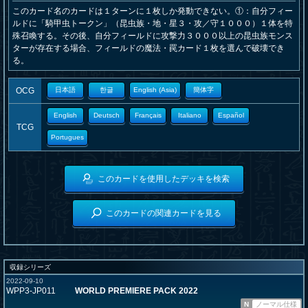
このカード名のカードは１ターンに１枚しか発動できない。①：自分フィー
ルドに「騎甲虫トークン」（昆虫族・地・星３・攻／守１０００）１体を特
殊召喚する。その後、自分フィールドに攻撃力３０００以上の昆虫族モンス
ターが存在する場合、フィールドの魔法・罠カード１枚を選んで破壊でき
る。
OCG
日本語
한글
English (Asia)
簡体字
English
Deutsch
Français
Italiano
Español
TCG
Portugues
このカードを使用したデッキを検索
このカードの関連カードを見る
収録シリーズ
2022-09-10
WPP3-JP011
WORLD PREMIERE PACK 2022
N
ノーマル仕様