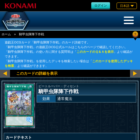
ログイン
日本語
?
ホーム
»
騎甲虫隊降下作戦
遊戯王OCGカード「騎甲虫隊降下作戦」のカード詳細です。
「騎甲虫隊降下作戦」の遊戯王OCG公式ルールはこちらのページで確認してください。
「騎甲虫隊降下作戦」の使い方に関する質問等は「
このカードのＱ＆Ａを表示
」より確認が
できます。
「騎甲虫隊降下作戦」を使用したデッキを検索したい場合は「
このカードを使用したデッキ
を検索
」より確認ができます。
ビートルーパー・ディセント
騎甲虫隊降下作戦
効果
通常魔法
カードテキスト