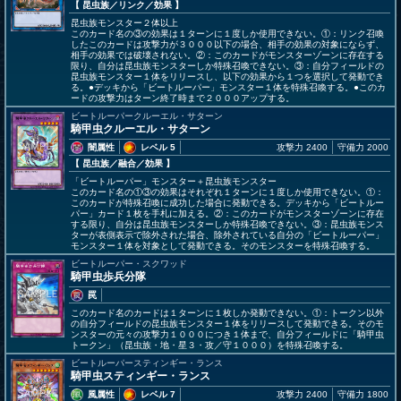
【 昆虫族
／リンク／効果
】
昆虫族モンスター２体以上
このカード名の③の効果は１ターンに１度しか使用できない。①：リンク召喚
したこのカードは攻撃力が３０００以下の場合、相手の効果の対象にならず、
相手の効果では破壊されない。②：このカードがモンスターゾーンに存在する
限り、自分は昆虫族モンスターしか特殊召喚できない。③：自分フィールドの
昆虫族モンスター１体をリリースし、以下の効果から１つを選択して発動でき
る。●デッキから「ビートルーパー」モンスター１体を特殊召喚する。●このカ
ードの攻撃力はターン終了時まで２０００アップする。
ビートルーパークルーエル・サターン
騎甲虫クルーエル・サターン
闇属性
レベル 5
攻撃力 2400
守備力 2000
【 昆虫族
／融合／効果
】
「ビートルーパー」モンスター＋昆虫族モンスター
このカード名の①③の効果はそれぞれ１ターンに１度しか使用できない。①：
このカードが特殊召喚に成功した場合に発動できる。デッキから「ビートルー
パー」カード１枚を手札に加える。②：このカードがモンスターゾーンに存在
する限り、自分は昆虫族モンスターしか特殊召喚できない。③：昆虫族モンス
ターが表側表示で除外された場合、除外されている自分の「ビートルーパー」
モンスター１体を対象として発動できる。そのモンスターを特殊召喚する。
ビートルーパー・スクワッド
騎甲虫歩兵分隊
罠
このカード名のカードは１ターンに１枚しか発動できない。①：トークン以外
の自分フィールドの昆虫族モンスター１体をリリースして発動できる。そのモ
ンスターの元々の攻撃力１０００につき１体まで、自分フィールドに「騎甲虫
トークン」（昆虫族・地・星３・攻／守１０００）を特殊召喚する。
ビートルーパースティンギー・ランス
騎甲虫スティンギー・ランス
風属性
レベル 7
攻撃力 2400
守備力 1800