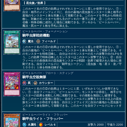
【 昆虫族
／効果
】
このカード名の①②の効果はそれぞれ１ターンに１度しか使用できない。①：
自分・相手のメインフェイズに、自分の墓地の昆虫族モンスター１体と相手の
墓地のモンスター１体を対象として発動できる。このカードを手札から特殊召
喚し、対象のモンスターを持ち主のデッキの一番下に戻す。②：このカードが
召喚・特殊召喚に成功した場合に発動できる。デッキから「ビートルーパー」
魔法・罠カード１枚を手札に加える。
ビートルーパー・フォーメーション
騎甲虫隊戦術機動
魔法
フィールド
このカード名の①②の効果はそれぞれ１ターンに１度しか使用できない。①：
自分の墓地の「ビートルーパー」モンスター１体を対象として発動できる。そ
のモンスターを特殊召喚し、自分はそのモンスターの元々の攻撃力分のLPを失
う。この効果で特殊召喚したモンスターはこのターン攻撃できない。②：自分
フィールドの表側表示の昆虫族モンスターが戦闘・効果で破壊された場合に発
動できる。自分フィールドに「騎甲虫トークン」（昆虫族・地・星３・攻／守
１０００）１体を特殊召喚する。
ビートルーパー・フロート・スティング
騎甲虫空殺舞隊
罠
カウンター
このカード名の①②の効果は１ターンに１度、いずれか１つしか使用できな
い。①：自分フィールドに「ビートルーパー」モンスターが存在し、相手がモ
ンスターの効果を発動した時に発動できる。その発動を無効にし破壊する。
②：このカードが墓地に存在し、自分フィールドに攻撃力３０００以上の昆虫
族モンスターが存在する場合、自分エンドフェイズに自分の墓地から昆虫族モ
ンスター１体を除外して発動できる。このカードを自分フィールドにセットす
る。
ビートルーパーライト・フラッパー
騎甲虫ライト・フラッパー
水属性
レベル 6
攻撃力 2000
守備力 2200