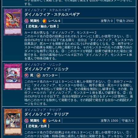
ードを除外して発動できる。その戦闘で発生する自分への戦闘ダメージを０に
する。
ダイノルフィア・ステルスベギア
ダイノルフィア・ステルスベギア
闇属性
レベル 6
攻撃力 0
守備力 2500
【 恐竜族
／融合／効果
】
カード名が異なる「ダイノルフィア」モンスター×２
このカード名の②③の効果はそれぞれ１ターンに１度しか使用できない。①：
自分のLPが２０００以下である限り、自分は「ダイノルフィア」モンスターの
効果及び、罠カードを発動するために払うLPが必要なくなる。②：相手がモン
スターの効果を発動した時に発動できる。そのモンスターの元々の攻撃力分の
ダメージを相手に与える。③：このカードが戦闘・効果で破壊された場合に発
動できる。自分の墓地からレベル４以下の「ダイノルフィア」モンスター１体
を選んで特殊召喚する。
ダイノルフィア・ソニック
ダイノルフィア・ソニック
罠
カウンター
このカード名のカードは１ターンに１枚しか発動できない。①：自分フィール
ドに「ダイノルフィア」モンスターが存在し、相手が魔法・罠カードを発動し
た時、LPを半分払って発動できる。その発動を無効にし破壊する。その後、自
分フィールドの「ダイノルフィア」モンスター１体を選んで破壊する。②：自
分のLPが２０００以下で、自分が戦闘ダメージを受けるダメージ計算時に、墓
地のこのカードを除外して発動できる。その戦闘で発生する自分への戦闘ダメ
ージを０にする。
ダイノルフィア・テリジア
ダイノルフィア・テリジア
闇属性
レベル 4
攻撃力 1500
守備力 0
【 恐竜族
／効果
】
このカード名の①②の効果はそれぞれ１ターンに１度しか使用できない。①：
このカードが召喚・特殊召喚に成功した場合に発動できる。デッキから「ダイ