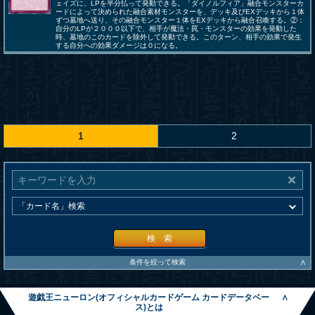
ェイズに、LPを半分払って発動できる。「ダイノルフィア」融合モンスターカ
ードによって決められた融合素材モンスターを、デッキ及びEXデッキから１体
ずつ墓地へ送り、その融合モンスター１体をEXデッキから融合召喚する。②：
自分のLPが２０００以下で、相手が魔法・罠・モンスターの効果を発動した
時、墓地のこのカードを除外して発動できる。このターン、相手の効果で発生
する自分への効果ダメージは０になる。
1
2
検 索
∧
条件を絞って検索
遊戯王ニューロン(オフィシャルカードゲーム カードデータベー
∧
ス)とは