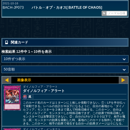
2021-10-16
BACH-JP073
バトル・オブ・カオス[ BATTLE OF CHAOS]
N
ノーマル仕様
関連カード
検索結果 12件中 1～10件を表示
ダイノルフィア・アラート
ダイノルフィア・アラート
罠
このカード名のカードは１ターンに１枚しか発動できない。①：LPを半分払っ
て発動できる。レベルの合計が８以下になるように、自分の墓地から「ダイノ
ルフィア」モンスターを２体まで選んで特殊召喚する。このターン、自分は
「ダイノルフィア」モンスターしか特殊召喚できず、この効果で特殊召喚した
モンスターでは攻撃宣言できない。②：自分のLPが２０００以下で、相手が魔
法・罠・モンスターの効果を発動した時、墓地のこのカードを除外して発動で
きる。このターン、相手の効果で発生する自分への効果ダメージは０になる。
ダイノルフィア・インタクト