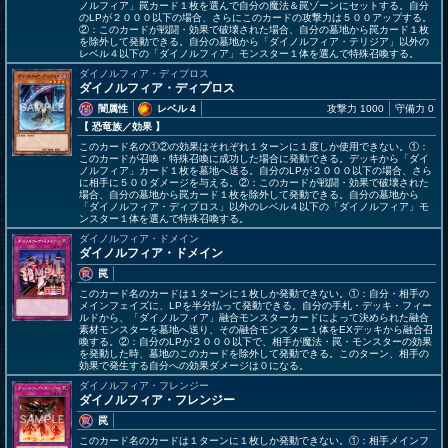
ノルフィア」罠カード１枚を選んで自分の魔法＆罠ゾーンにセットする。自分
のLPが２０００以下の場合、さらにこのカードの攻撃力は５００アップする。
②：このカードが戦闘・効果で破壊された場合、自分の墓地から罠カード１枚
を除外して発動できる。自分の墓地から「ダイノルフィア・テリジア」以外の
レベル４以下の「ダイノルフィア」モンスター１体を選んで特殊召喚する。
ダイノルフィア・ディプロス
ダイノルフィア・ディプロス
闇属性
レベル 4
攻撃力 1000
守備力 0
【 恐竜族
／効果
】
このカード名の①②の効果はそれぞれ１ターンに１度しか使用できない。①：
このカードが召喚・特殊召喚に成功した場合に発動できる。デッキから「ダイ
ノルフィア」カード１枚を墓地へ送る。自分のLPが２０００以下の場合、さら
に相手に５００ダメージを与える。②：このカードが戦闘・効果で破壊された
場合、自分の墓地から罠カード１枚を除外して発動できる。自分の墓地から
「ダイノルフィア・ディプロス」以外のレベル４以下の「ダイノルフィア」モ
ンスター１体を選んで特殊召喚する。
ダイノルフィア・ドメイン
ダイノルフィア・ドメイン
罠
このカード名のカードは１ターンに１枚しか発動できない。①：自分・相手の
メインフェイズに、LPを半分払って発動できる。自分の手札・デッキ・フィー
ルドから、「ダイノルフィア」融合モンスターカードによって決められた融合
素材モンスターを墓地へ送り、その融合モンスター１体をEXデッキから融合召
喚する。②：自分のLPが２０００以下で、相手が魔法・罠・モンスターの効果
を発動した時、墓地のこのカードを除外して発動できる。このターン、相手の
効果で発生する自分への効果ダメージは０になる。
ダイノルフィア・フレンジー
ダイノルフィア・フレンジー
罠
このカード名のカードは１ターンに１枚しか発動できない。①：相手メインフ