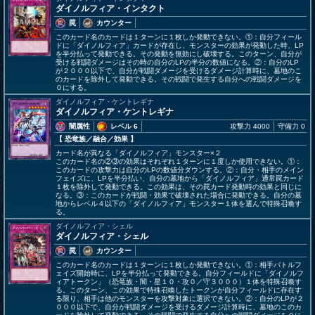
ダイノルフィア・インタクト
罠
カウンター
このカード名のカードは１ターンに１枚しか発動できない。①：自分フィール
ドに「ダイノルフィア」カードが存在し、モンスターの効果が発動した時、LP
を半分払って発動できる。その発動を無効にし破壊する。このターン、自分が
受ける戦闘ダメージはその時の自分のLPの半分の数値になる。②：自分のLP
が２０００以下で、自分が戦闘ダメージを受けるダメージ計算時に、墓地のこ
のカードを除外して発動できる。その戦闘で発生する自分への戦闘ダメージを
０にする。
ダイノルフィア・ケントレギナ
ダイノルフィア・ケントレギナ
闇属性
レベル 6
攻撃力 4000
守備力 0
【 恐竜族
／融合／効果
】
カード名が異なる「ダイノルフィア」モンスター×２
このカード名の②③の効果はそれぞれ１ターンに１度しか使用できない。①：
このカードの攻撃力は自分のLPの数値分ダウンする。②：自分・相手のメイン
フェイズに、LPを半分払い、自分の墓地から「ダイノルフィア」通常罠カード
１枚を除外して発動できる。この効果は、その罠カード発動時の効果と同じに
なる。③：このカードが戦闘・効果で破壊された場合に発動できる。自分の墓
地からレベル４以下の「ダイノルフィア」モンスター１体を選んで特殊召喚す
る。
ダイノルフィア・シェル
ダイノルフィア・シェル
罠
カウンター
このカード名のカードは１ターンに１枚しか発動できない。①：相手バトルフ
ェイズ開始時に、LPを半分払って発動できる。自分フィールドに「ダイノルフ
ィアトークン」（恐竜族・闇・星１０・攻０／守３０００）１体を特殊召喚す
る。このターン、この効果で特殊召喚したトークンが自分フィールドに存在す
る限り、相手は他のモンスターを攻撃対象に選択できない。②：自分のLPが２
０００以下で、自分が戦闘ダメージを受けるダメージ計算時に、墓地のこのカ