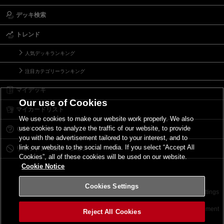
デッキ検索
トレンド
人気デッキランキング
注目カテゴリーランキング
マイデッキ
Our use of Cookies
マイカードリスト
We use cookies to make our website work properly. We also
use cookies to analyze the traffic of our website, to provide
Ｑ＆Ａ
you with the advertisement tailored to your interest, and to
link our website to the social media. If you select “Accept All
リミットレギュレーション
Cookies”, all of these cookies will be used on our website.
Cookie Notice
Cookies Settings
お問い合わせ
ご利用規約
サイトポリシー
Cookies Settings
©2026 Konami Digital Entertainment
Reject All Cookies