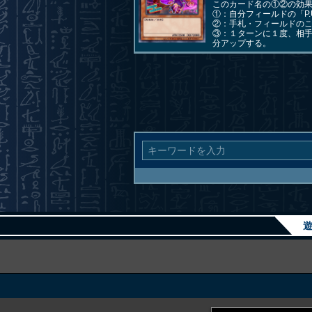
このカード名の①②の効
①：自分フィールドの「P
②：手札・フィールドのこ
③：１ターンに１度、相
分アップする。
遊