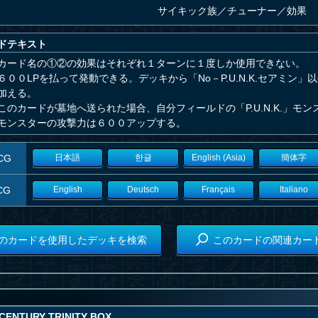
サイキック族
／
チューナー／効果
ドテキスト
カード名の①②の効果はそれぞれ１ターンに１度しか使用できない。
６００LPを払って発動できる。デッキから「No－P.U.N.K.セアミン」以外
加える。
このカードが墓地へ送られた場合、自分フィールドの「P.U.N.K.」モ
モンスターの攻撃力は６００アップする。
CG
日本語
한글
English (Asia)
簡体字
CG
English
Deutsch
Français
Italiano
のカードを使用したデッキを検索
このカードの関連カー
CENTURY TRINITY BOX