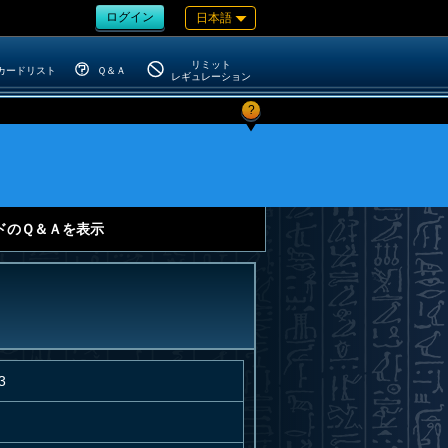
ログイン
日本語
リミット
カードリスト
Ｑ＆Ａ
レギュレーション
?
ドのＱ＆Ａを表示
3