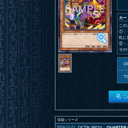
カー
この
①：
札に
②：
その
O
T
こ
収録シリーズ
2024-12-21
QCTB-JP024
QUARTER 