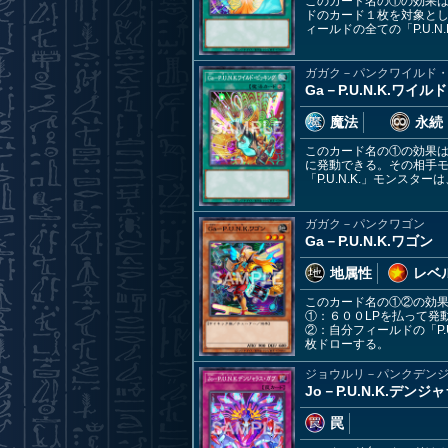
このカード名の①の効果は
ドのカード１枚を対象と
ィールドの全ての「P.U
ガガク－パンクワイルド
Ga－P.U.N.K.ワイ
魔法
永続
このカード名の①の効果は
に発動できる。その相手
「P.U.N.K.」モンス
ガガク－パンクワゴン
Ga－P.U.N.K.ワゴン
地属性
レベル
このカード名の①②の効
①：６００LPを払って発動
②：自分フィールドの「P
枚ドローする。
ジョウルリ－パンクデン
Jo－P.U.N.K.デン
罠