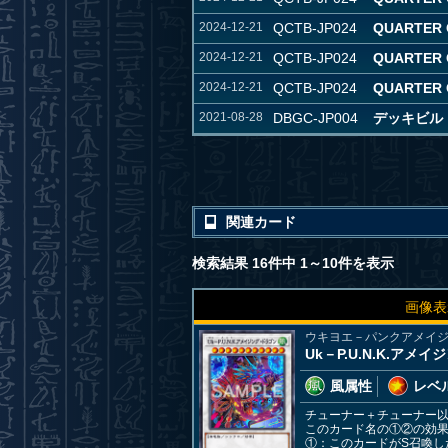
2024-12-21
QCTB-JP024
QUARTER 
2024-12-21
QCTB-JP024
QUARTER 
2024-12-21
QCTB-JP024
QUARTER 
2021-08-28
DBGC-JP004
デッキビルド
関連カード
検索結果 16件中 1～10件を表示
画像表
ウキヨエ－パンクアメイ
Uk－P.U.N.K.アメ
風属性
レベル
チューナー＋チューナー
このカード名の①②の効
①：このカードがS召喚