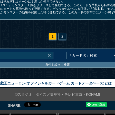
果はそれぞれ１ターンに１度しか使用できない。
.U.N.K.」モンスター１体をリリースして発動できる。このカードを手札から特殊召
のカードを墓地へ送って発動できる。デッキからレベル８以外の「P.U.N.K.」モ
手がモンスターの効果を発動した時に発動できる。このカードの攻撃力はターン終了
1
2
条件を絞って検索
戯王ニューロン(オフィシャルカードゲーム カードデータベース)とは
©スタジオ・ダイス／集英社・テレビ東京・KONAMI
SHARE: