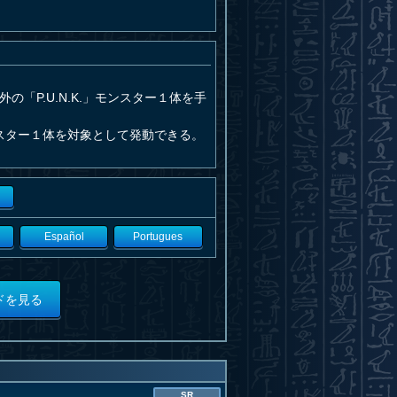
の「P.U.N.K.」モンスター１体を手
ンスター１体を対象として発動できる。
Español
Portugues
ドを見る
SR