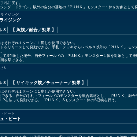
を手札に戻す。
.アメイジング・ドラゴン」以外の自分の墓地の「P.U.N.K.」モンスター１体を対象
・ライジング
プ・ライジング
 8
【 魚族
／融合／効果
】
２
果はそれぞれ１ターンに１度しか使用できない。
ドをリリースして発動できる。手札・デッキからレベル８以外の「P.U.N.K.」モ
）。
してS召喚した場合、自分フィールドの「P.U.N.K.」モンスター１体を対象とし
２回攻撃できる。
くさい
 3
【 サイキック族
／チューナー／効果
】
果はそれぞれ１ターンに１度しか使用できない。
動できる。自分の手札・フィールドのモンスターを融合素材とし、「P.U.N.K.」融
Pを払って発動できる。「P.U.N.K.」Sモンスター１体のS召喚を行う。
ュ・ビート
ッシュ・ビート