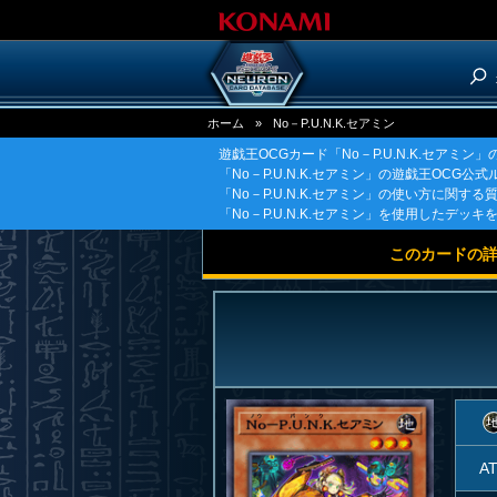
ホーム
»
No－P.U.N.K.セアミン
遊戯王OCGカード「No－P.U.N.K.セアミン
「No－P.U.N.K.セアミン」の遊戯王OC
「No－P.U.N.K.セアミン」の使い方に関する
「No－P.U.N.K.セアミン」を使用したデッ
このカードの
A