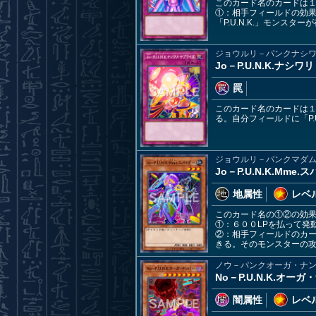
このカード名のカードは
①：相手フィールドの効
「P.U.N.K.」モンス
ジョウルリ－パンクナシ
Jo－P.U.N.K.ナシ
罠
このカード名のカードは
る。自分フィールドに「P
ジョウルリ－パンクマダ
Jo－P.U.N.K.Mme.
地属性
レベル
このカード名の①②の効
①：６００LPを払って発動
②：相手フィールドのカー
きる。そのモンスターの
ノウ－パンクオーガ・ナ
No－P.U.N.K.オー
闇属性
レベル