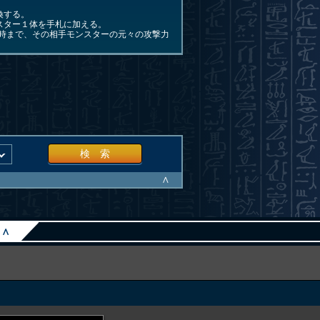
喚する。
ンスター１体を手札に加える。
時まで、その相手モンスターの元々の攻撃力
検 索
∧
∧