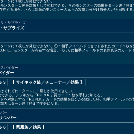
１ターンに１枚しか発動できない。
果モンスター１体を対象として発動できる。そのモンスターの効果をターン終了時ま
ターが存在する場合、さらに対象のモンスターの元々の攻撃力分だけ自分のLPを回復する
ワリ・サプライズ
ワリ・サプライズ
１ターンに１枚しか発動できない。①：相手フィールドにセットされたカード１枚を
.U.N.K.」モンスターが存在する場合、代わりに相手フィールドの表側表示のカー
ムスパイダー
スパイダー
 3
【 サイキック族
／チューナー／効果
】
果はそれぞれ１ターンに１度しか使用できない。
できる。デッキから「P.U.N.K.」罠カード１枚を手札に加える。
ドを対象とする「P.U.N.K.」カードの効果を自分が発動した時、相手フィールド
攻撃力はターン終了時まで半分になる。
ンバー
ガ・ナンバー
 8
【 悪魔族
／効果
】