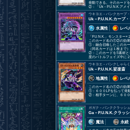
発動できる。そのカード
②：「Uk－P.U.N.K
ウキヨエ－パンクカープ
Uk－P.U.N.K.カー
水属性
レベル
「P.U.N.K.」モンスター×
このカード名の①②の効
①：融合召喚したこのカー
（同名カードは１枚まで
②：このカードをS素材と
度のバトルフェイズ中に
ウキヨエ－パンクしゃら
Uk－P.U.N.K.娑楽斎
地属性
レベル
このカード名の①②の効
①：６００LPを払って発
②：相手ターンに、６００L
ガガク－パンククラッシ
Ga－P.U.N.K.クラ
魔法
永続