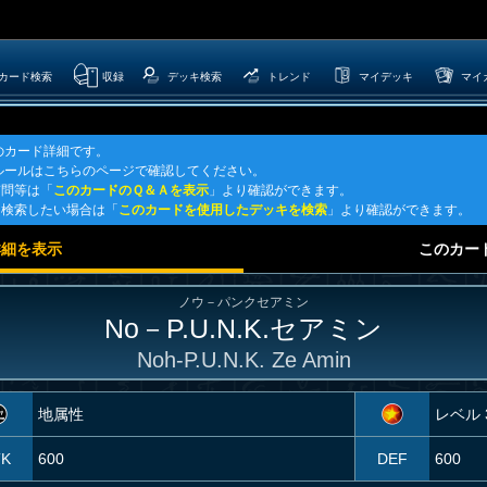
カード検索
収録
デッキ検索
トレンド
マイデッキ
マイ
」のカード詳細です。
G公式ルールはこちらのページで確認してください。
質問等は「
このカードのＱ＆Ａを表示
」より確認ができます。
キを検索したい場合は「
このカードを使用したデッキを検索
」より確認ができます。
詳細を表示
このカー
ノウ－パンクセアミン
No－P.U.N.K.セアミン
Noh-P.U.N.K. Ze Amin
地属性
レベル 
TK
600
DEF
600