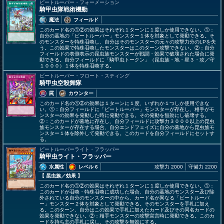
ビートルーパー・フォーメーション
騎甲虫隊戦術機動
魔法
フィールド
このカード名の①②の効果はそれぞれ１ターンに１度しか使用できない。①：
自分の墓地の「ビートルーパー」モンスター１体を対象として発動できる。そ
のモンスターを特殊召喚し、自分はそのモンスターの元々の攻撃力分のLPを失
う。この効果で特殊召喚したモンスターはこのターン攻撃できない。②：自分
フィールドの表側表示の昆虫族モンスターが戦闘・効果で破壊された場合に発
動できる。自分フィールドに「騎甲虫トークン」（昆虫族・地・星３・攻／守
１０００）１体を特殊召喚する。
ビートルーパー・フロート・スティング
騎甲虫空殺舞隊
罠
カウンター
このカード名の①②の効果は１ターンに１度、いずれか１つしか使用できな
い。①：自分フィールドに「ビートルーパー」モンスターが存在し、相手がモ
ンスターの効果を発動した時に発動できる。その発動を無効にし破壊する。
②：このカードが墓地に存在し、自分フィールドに攻撃力３０００以上の昆虫
族モンスターが存在する場合、自分エンドフェイズに自分の墓地から昆虫族モ
ンスター１体を除外して発動できる。このカードを自分フィールドにセットす
る。
ビートルーパーライト・フラッパー
騎甲虫ライト・フラッパー
水属性
レベル 6
攻撃力 2000
守備力 2200
【 昆虫族
／効果
】
このカード名の①②の効果はそれぞれ１ターンに１度しか使用できない。①：
このカードが召喚・特殊召喚に成功した場合、自分の墓地のモンスター及び除
外されている自分のモンスターの中から、カード名が異なる「ビートルーパ
ー」モンスター２体を対象として発動できる。そのモンスターを手札に加え
る。このターン、自分はこの効果で手札に加えたカード及びその同名カードの
効果を発動できない。②：相手モンスターの攻撃宣言時に発動できる。このカ
ードを持ち主の手札に戻し、その攻撃を無効にする。