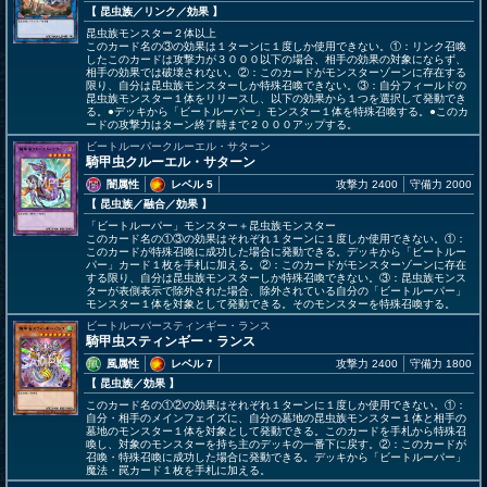
【 昆虫族
／リンク／効果
】
昆虫族モンスター２体以上
このカード名の③の効果は１ターンに１度しか使用できない。①：リンク召喚
したこのカードは攻撃力が３０００以下の場合、相手の効果の対象にならず、
相手の効果では破壊されない。②：このカードがモンスターゾーンに存在する
限り、自分は昆虫族モンスターしか特殊召喚できない。③：自分フィールドの
昆虫族モンスター１体をリリースし、以下の効果から１つを選択して発動でき
る。●デッキから「ビートルーパー」モンスター１体を特殊召喚する。●このカ
ードの攻撃力はターン終了時まで２０００アップする。
ビートルーパークルーエル・サターン
騎甲虫クルーエル・サターン
闇属性
レベル 5
攻撃力 2400
守備力 2000
【 昆虫族
／融合／効果
】
「ビートルーパー」モンスター＋昆虫族モンスター
このカード名の①③の効果はそれぞれ１ターンに１度しか使用できない。①：
このカードが特殊召喚に成功した場合に発動できる。デッキから「ビートルー
パー」カード１枚を手札に加える。②：このカードがモンスターゾーンに存在
する限り、自分は昆虫族モンスターしか特殊召喚できない。③：昆虫族モンス
ターが表側表示で除外された場合、除外されている自分の「ビートルーパー」
モンスター１体を対象として発動できる。そのモンスターを特殊召喚する。
ビートルーパースティンギー・ランス
騎甲虫スティンギー・ランス
風属性
レベル 7
攻撃力 2400
守備力 1800
【 昆虫族
／効果
】
このカード名の①②の効果はそれぞれ１ターンに１度しか使用できない。①：
自分・相手のメインフェイズに、自分の墓地の昆虫族モンスター１体と相手の
墓地のモンスター１体を対象として発動できる。このカードを手札から特殊召
喚し、対象のモンスターを持ち主のデッキの一番下に戻す。②：このカードが
召喚・特殊召喚に成功した場合に発動できる。デッキから「ビートルーパー」
魔法・罠カード１枚を手札に加える。