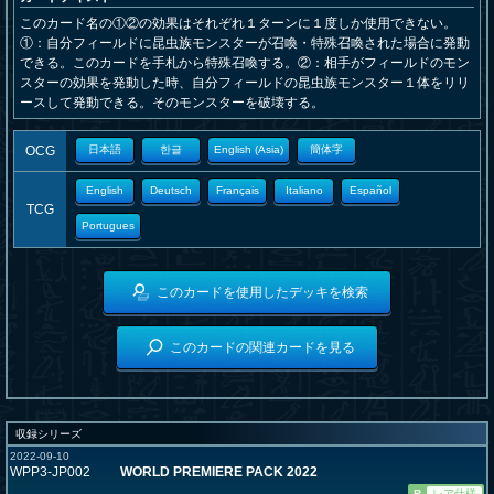
このカード名の①②の効果はそれぞれ１ターンに１度しか使用できない。
①：自分フィールドに昆虫族モンスターが召喚・特殊召喚された場合に発動
できる。このカードを手札から特殊召喚する。②：相手がフィールドのモン
スターの効果を発動した時、自分フィールドの昆虫族モンスター１体をリリ
ースして発動できる。そのモンスターを破壊する。
OCG
日本語
한글
English (Asia)
簡体字
English
Deutsch
Français
Italiano
Español
TCG
Portugues
このカードを使用したデッキを検索
このカードの関連カードを見る
収録シリーズ
2022-09-10
WPP3-JP002
WORLD PREMIERE PACK 2022
R
レア仕様