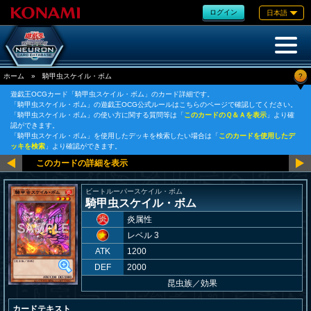
ログイン
日本語
?
ホーム
»
騎甲虫スケイル・ボム
遊戯王OCGカード「騎甲虫スケイル・ボム」のカード詳細です。
「騎甲虫スケイル・ボム」の遊戯王OCG公式ルールはこちらのページで確認してください。
「騎甲虫スケイル・ボム」の使い方に関する質問等は「
このカードのＱ＆Ａを表示
」より確
認ができます。
「騎甲虫スケイル・ボム」を使用したデッキを検索したい場合は「
このカードを使用したデ
ッキを検索
」より確認ができます。
ビートルーパースケイル・ボム
騎甲虫スケイル・ボム
炎属性
レベル 3
ATK
1200
DEF
2000
昆虫族
／
効果
カードテキスト