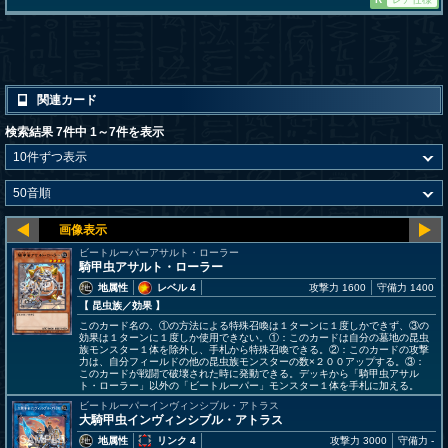
関連カード
検索結果 7件中 1～7件を表示
ビートルーパーアサルト・ローラー
騎甲虫アサルト・ローラー
地属性
レベル 4
攻撃力 1600
守備力 1400
【 昆虫族
／効果
】
このカード名の、①の方法による特殊召喚は１ターンに１度しかできず、③の
効果は１ターンに１度しか使用できない。①：このカードは自分の墓地の昆虫
族モンスター１体を除外し、手札から特殊召喚できる。②：このカードの攻撃
力は、自分フィールドの他の昆虫族モンスターの数×２００アップする。③：
このカードが戦闘で破壊された時に発動できる。デッキから「騎甲虫アサル
ト・ローラー」以外の「ビートルーパー」モンスター１体を手札に加える。
ビートルーパーインヴィンシブル・アトラス
大騎甲虫インヴィンシブル・アトラス
地属性
リンク 4
攻撃力 3000
守備力 -