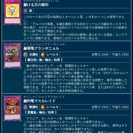
かがやけるおうのらくいん
赫ける王の烙印
罠
このカード名の①②の効果は１ターンに１度、いずれか１つしか使用できな
い。
①：「アルバスの落胤」を融合素材とする自分フィールドの融合モンスター１
体を選び、そのモンスター以外のフィールドの全ての表側表示カードの効果を
ターン終了時まで無効にする。
②：このターンに融合モンスターが自分の墓地へ送られている場合、エンドフ
ェイズに発動できる。墓地のこのカードを手札に加える。
かくえんりゅうグランギニョル
赫焉竜グランギニョル
光属性
レベル 8
攻撃力 2500
守備力 2500
【 魔法使い族
／融合／効果
】
「赫の聖女カルテシア」＋光・闇属性モンスター
このカード名の①②の効果はそれぞれ１ターンに１度しか使用できない。
①：このカードが融合召喚した場合に発動できる。デッキ・EXデッキからレベ
ル６以上の光・闇属性モンスター１体を墓地へ送る。
②：このカードがモンスターゾーンか墓地に存在する状態で、相手が発動した
モンスターの効果でモンスターが特殊召喚された場合、このカードを除外して
発動できる。デッキから「ドラグマ」モンスター１体、またはEXデッキから
「デスピア」モンスター１体を特殊召喚する。
かくしゃくりゅうマスカレイド
赫灼竜マスカレイド
闇属性
レベル 8
攻撃力 2500
守備力 2000
【 悪魔族
／融合／効果
】
「デスピア」モンスター＋光・闇属性モンスター
このカード名の②の効果は１ターンに１度しか使用できない。
①：融合召喚したこのカードがモンスターゾーンに存在する限り、相手は６０
０LPを払わなければ、カードの効果を発動できない。
②：自分・相手ターンに、このカードが墓地に存在し、相手フィールドに儀