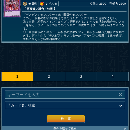
光属性
レベル 8
攻撃力 2500
守備力 2500
【 悪魔族
／融合／効果
】
「デスピア」モンスター＋光・闇属性モンスター
このカード名の①②の効果はそれぞれ１ターンに１度しか使用できない。
①：自分・相手のメインフェイズに発動できる。レベル８以上の融合モンスタ
ーを除く、フィールドの全てのモンスターの攻撃力はターン終了時まで０にな
る。
②：表側表示のこのカードが相手の効果でフィールドから離れた場合に発動で
きる。デッキから「デスピア」モンスターか「アルバスの落胤」１体を選び、
手札に加えるか特殊召喚する。
1
2
3
4
検 索
∧
条件を絞って検索