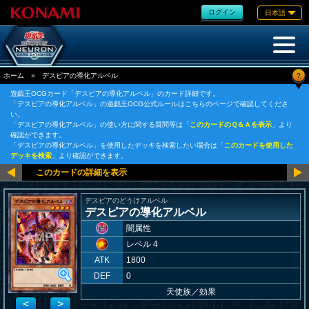
ログイン
日本語
?
ホーム
»
デスピアの導化アルベル
遊戯王OCGカード「デスピアの導化アルベル」のカード詳細です。
「デスピアの導化アルベル」の遊戯王OCG公式ルールはこちらのページで確認してくださ
い。
「デスピアの導化アルベル」の使い方に関する質問等は「
このカードのＱ＆Ａを表示
」より
確認ができます。
「デスピアの導化アルベル」を使用したデッキを検索したい場合は「
このカードを使用した
デッキを検索
」より確認ができます。
デスピアのどうけアルベル
デスピアの導化アルベル
闇属性
レベル 4
ATK
1800
DEF
0
天使族
／
効果
<
>