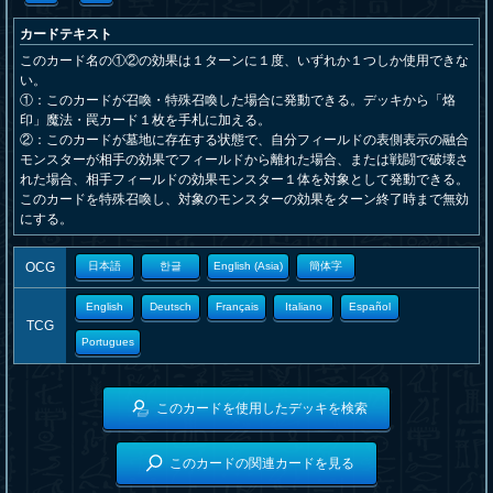
カードテキスト
このカード名の①②の効果は１ターンに１度、いずれか１つしか使用できな
い。
①：このカードが召喚・特殊召喚した場合に発動できる。デッキから「烙
印」魔法・罠カード１枚を手札に加える。
②：このカードが墓地に存在する状態で、自分フィールドの表側表示の融合
モンスターが相手の効果でフィールドから離れた場合、または戦闘で破壊さ
れた場合、相手フィールドの効果モンスター１体を対象として発動できる。
このカードを特殊召喚し、対象のモンスターの効果をターン終了時まで無効
にする。
OCG
日本語
한글
English (Asia)
簡体字
English
Deutsch
Français
Italiano
Español
TCG
Portugues
このカードを使用したデッキを検索
このカードの関連カードを見る