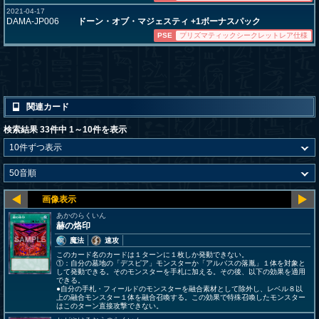
2021-04-17
DAMA-JP006
ドーン・オブ・マジェスティ +1ボーナスパック
PSE
プリズマティックシークレットレア仕様
関連カード
検索結果 33件中 1～10件を表示
あかのらくいん
赫の烙印
魔法
速攻
このカード名のカードは１ターンに１枚しか発動できない。
①：自分の墓地の「デスピア」モンスターか「アルバスの落胤」１体を対象と
して発動できる。そのモンスターを手札に加える。その後、以下の効果を適用
できる。
●自分の手札・フィールドのモンスターを融合素材として除外し、レベル８以
上の融合モンスター１体を融合召喚する。この効果で特殊召喚したモンスター
はこのターン直接攻撃できない。