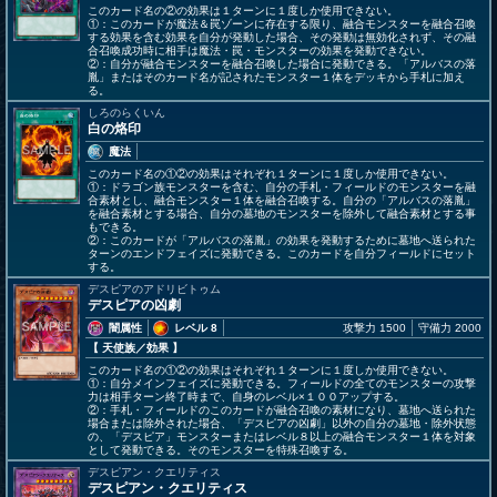
このカード名の②の効果は１ターンに１度しか使用できない。
①：このカードが魔法＆罠ゾーンに存在する限り、融合モンスターを融合召喚
する効果を含む効果を自分が発動した場合、その発動は無効化されず、その融
合召喚成功時に相手は魔法・罠・モンスターの効果を発動できない。
②：自分が融合モンスターを融合召喚した場合に発動できる。「アルバスの落
胤」またはそのカード名が記されたモンスター１体をデッキから手札に加え
る。
しろのらくいん
白の烙印
魔法
このカード名の①②の効果はそれぞれ１ターンに１度しか使用できない。
①：ドラゴン族モンスターを含む、自分の手札・フィールドのモンスターを融
合素材とし、融合モンスター１体を融合召喚する。自分の「アルバスの落胤」
を融合素材とする場合、自分の墓地のモンスターを除外して融合素材とする事
もできる。
②：このカードが「アルバスの落胤」の効果を発動するために墓地へ送られた
ターンのエンドフェイズに発動できる。このカードを自分フィールドにセット
する。
デスピアのアドリビトゥム
デスピアの凶劇
闇属性
レベル 8
攻撃力 1500
守備力 2000
【 天使族
／効果
】
このカード名の①②の効果はそれぞれ１ターンに１度しか使用できない。
①：自分メインフェイズに発動できる。フィールドの全てのモンスターの攻撃
力は相手ターン終了時まで、自身のレベル×１００アップする。
②：手札・フィールドのこのカードが融合召喚の素材になり、墓地へ送られた
場合または除外された場合、「デスピアの凶劇」以外の自分の墓地・除外状態
の、「デスピア」モンスターまたはレベル８以上の融合モンスター１体を対象
として発動できる。そのモンスターを特殊召喚する。
デスピアン・クエリティス
デスピアン・クエリティス