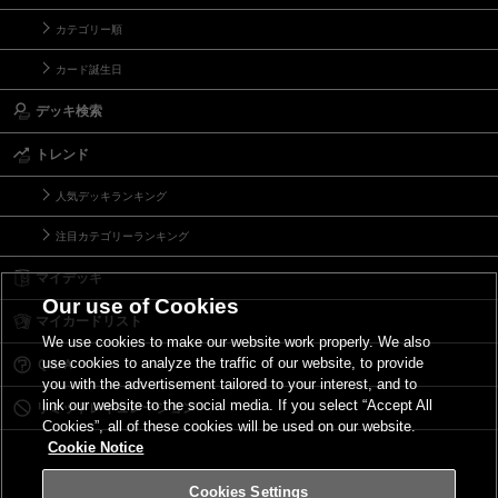
カテゴリー順
カード誕生日
デッキ検索
トレンド
人気デッキランキング
注目カテゴリーランキング
マイデッキ
Our use of Cookies
マイカードリスト
We use cookies to make our website work properly. We also
use cookies to analyze the traffic of our website, to provide
Ｑ＆Ａ
you with the advertisement tailored to your interest, and to
link our website to the social media. If you select “Accept All
リミットレギュレーション
Cookies”, all of these cookies will be used on our website.
Cookie Notice
Cookies Settings