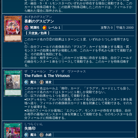
式・融合・S・X・Lモンスターのいずれかが存在する場合に発動できる。この
カードを特殊召喚する。この効果で特殊召喚したこのカードは、フィールドか
ら離れた場合に除外される。
きげきのデスピアン
喜劇のデスピアン
闇属性
レベル 1
攻撃力 0
守備力 2000
【 天使族
／効果
】
このカード名の①②の効果は１ターンに１度、いずれか１つしか使用できな
い。
①：自分フィールドの表側表示の「デスピア」カードを対象とする魔法・罠・
モンスターの効果を相手が発動した時、このカードを手札から捨てて発動でき
る。その効果を無効にする。
②：自分・相手ターンに、このカードが墓地に存在する場合、自分フィールド
の融合モンスター１体をリリースして発動できる。このカードを特殊召喚す
る。
ザ フォールン アンド ザ ヴァーチャス
The Fallen ＆ The Virtuous
魔法
速攻
このカード名はルール上「烙印」カード、「ドラグマ」カードとしても扱う。
このカード名のカードは１ターンに１枚しか発動できない。
①：以下の効果から１つを選択して発動できる。
●EXデッキから「アルバスの落胤」のカード名が記されたモンスター１体を墓
地へ送り、フィールドの表側表示カード１枚を対象として発動できる。そのカ
ードを破壊する。
●自分のフィールドか墓地に「エクレシア」モンスターが存在する場合、自分
か相手の墓地のモンスター１体を対象として発動できる。そのモンスターを自
分フィールドに特殊召喚する。
しつらくいん
失烙印
魔法
永続