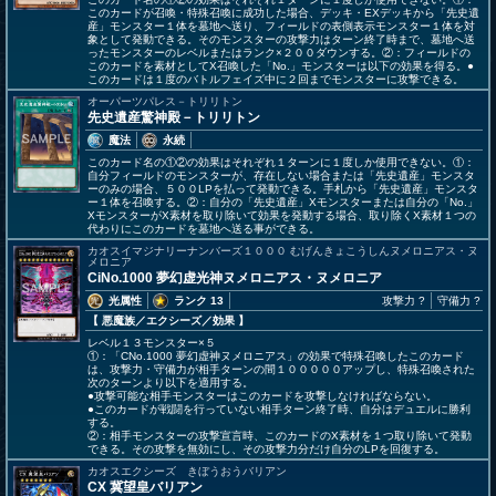
このカードが召喚・特殊召喚に成功した場合、デッキ・EXデッキから「先史遺
産」モンスター１体を墓地へ送り、フィールドの表側表示モンスター１体を対
象として発動できる。そのモンスターの攻撃力はターン終了時まで、墓地へ送
ったモンスターのレベルまたはランク×２００ダウンする。②：フィールドの
このカードを素材としてX召喚した「No.」モンスターは以下の効果を得る。●
このカードは１度のバトルフェイズ中に２回までモンスターに攻撃できる。
オーパーツパレス－トリリトン
先史遺産驚神殿－トリリトン
魔法
永続
このカード名の①②の効果はそれぞれ１ターンに１度しか使用できない。①：
自分フィールドのモンスターが、存在しない場合または「先史遺産」モンスタ
ーのみの場合、５００LPを払って発動できる。手札から「先史遺産」モンスタ
ー１体を召喚する。②：自分の「先史遺産」Xモンスターまたは自分の「No.」
XモンスターがX素材を取り除いて効果を発動する場合、取り除くX素材１つの
代わりにこのカードを墓地へ送る事ができる。
カオスイマジナリーナンバーズ１０００ むげんきょこうしんヌメロニアス・ヌ
メロニア
CiNo.1000 夢幻虚光神ヌメロニアス・ヌメロニア
光属性
ランク 13
攻撃力 ?
守備力 ?
【 悪魔族
／エクシーズ／効果
】
レベル１３モンスター×５
①：「CNo.1000 夢幻虚神ヌメロニアス」の効果で特殊召喚したこのカード
は、攻撃力・守備力が相手ターンの間１０００００アップし、特殊召喚された
次のターンより以下を適用する。
●攻撃可能な相手モンスターはこのカードを攻撃しなければならない。
●このカードが戦闘を行っていない相手ターン終了時、自分はデュエルに勝利
する。
②：相手モンスターの攻撃宣言時、このカードのX素材を１つ取り除いて発動
できる。その攻撃を無効にし、その攻撃力分だけ自分のLPを回復する。
カオスエクシーズ きぼうおうバリアン
CX 冀望皇バリアン