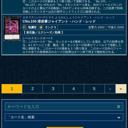
②：このカードのX素材を１つ取り除いて発動できる。「No.101」～
「No.107」のいずれかの「No.」Xモンスター１体を、自分フィールドのこの
カードの上に重ねてX召喚扱いでEXデッキから特殊召喚する。この効果で特殊
召喚したモンスターは次の相手エンドフェイズに破壊される。
カオスナンバーズ１０６ ようがんしょうジャイアント・ハンド・レッド
CNo.106 溶岩掌ジャイアント・ハンド・レッド
地属性
ランク 5
攻撃力 2600
守備力 2000
【 岩石族
／エクシーズ／効果
】
レベル５モンスター×３
①：このカードが「No.」モンスターをX素材としている場合、以下の効果を得
る。●１ターンに１度、魔法・罠・モンスターの効果がフィールドで発動した
時に発動する。このカードのX素材を１つ取り除き、このカード以外のフィー
ルドの全ての表側表示のカードの効果はターン終了時まで無効化される。
1
2
3
4
5
›
»