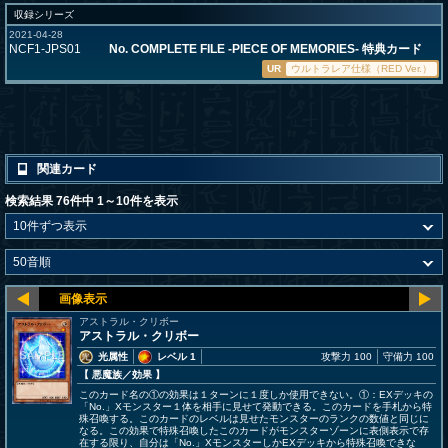
収録シリーズ
2021-04-28
NCF1-JPS01
No. COMPLETE FILE -PIECE OF MEMORIES- 特典カード
UR
ウルトラレア仕様（RED Ver.）
関連カード
検索結果 76件中 1～10件を表示
アストラル・クリボー
アストラル・クリボー
光属性
レベル 1
攻撃力 100
守備力 100
【 悪魔族
／効果
】
このカード名の①の効果は１ターンに１度しか使用できない。①：EXデッキの
「No.」Xモンスター１体を相手に見せて発動できる。このカードを手札から特
殊召喚する。このカードのレベルは見せたモンスターのランクの数値と同じに
なる。この効果で特殊召喚したこのカードがモンスターゾーンに表側表示で存
在する限り、自分は「No.」XモンスターしかEXデッキから特殊召喚できな