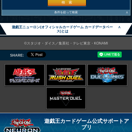
検 索
∧
条件を絞って検索
遊戯王ニューロン(オフィシャルカードゲーム カードデータベー
∧
ス)とは
©スタジオ・ダイス／集英社・テレビ東京・KONAMI
SHARE:
遊戯王カードゲーム公式サポートア
プリ