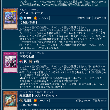
い。②：フィールドのこのカードを素材としてX召喚した「No.」モンスターは
以下の効果を得る。●このカードは戦闘及び相手の効果では破壊されない。
アビス・シャーク
アビス・シャーク
水属性
レベル 5
攻撃力 1200
守備力 700
【 魚族
／効果
】
このカード名の①の効果は１ターンに１度しか使用できない。
①：自分フィールドのモンスターが水属性モンスターのみの場合に発動でき
る。このカードを手札から特殊召喚し、デッキから「アビス・シャーク」以外
のレベル３～５の魚族モンスター１体を手札に加える。このターン、自分は水
属性モンスターしか特殊召喚できず、自分の「No.」モンスターがモンスター
との戦闘で相手に与える戦闘ダメージは１度だけ倍になる。
②：このカードを「No.」モンスターのX召喚に使用する場合、このカードのレ
ベルを３か４として扱う事ができる。
エターナル・セブンス
不朽の七皇
罠
永続
このカード名の①の効果は１ターンに１度しか使用できない。①：自分フィー
ルドの、「No.101」～「No.107」のいずれかの「No.」Xモンスターまたはそ
のモンスターをX素材としているXモンスター１体を対象とし、以下の効果から
１つを選択して発動できる。
●対象のモンスターの攻撃力以下の攻撃力を持つ相手フィールドのモンスター
１体を選び、その効果をターン終了時まで無効にする。
●対象のモンスターのX素材を全て取り除く。その後、自分の墓地から「No.」
Xモンスター１体を選んで特殊召喚できる。
オーパーツトゥスパ・ロケット
先史遺産トゥスパ・ロケット
地属性
レベル 4
攻撃力 1000
守備力 1000
【 岩石族
／効果
】
このカード名の①②の効果はそれぞれ１ターンに１度しか使用できない。①：