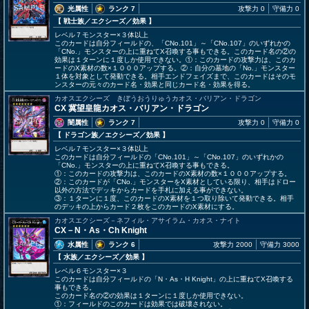
光属性
ランク 7
攻撃力 0
守備力 0
【 戦士族
／エクシーズ／効果
】
レベル７モンスター×３体以上
このカードは自分フィールドの、「CNo.101」～「CNo.107」のいずれかの
「CNo.」モンスターの上に重ねてX召喚する事もできる。このカード名の②の
効果は１ターンに１度しか使用できない。①：このカードの攻撃力は、このカ
ードのX素材の数×１０００アップする。②：自分の墓地の「No.」モンスター
１体を対象として発動できる。相手エンドフェイズまで、このカードはそのモ
ンスターの元々のカード名・効果と同じカード名・効果を得る。
カオスエクシーズ きぼうおうりゅうカオス・バリアン・ドラゴン
CX 冀望皇龍カオス・バリアン・ドラゴン
闇属性
ランク 7
攻撃力 0
守備力 0
【 ドラゴン族
／エクシーズ／効果
】
レベル７モンスター×３体以上
このカードは自分フィールドの「CNo.101」～「CNo.107」のいずれかの
「CNo.」モンスターの上に重ねてX召喚する事もできる。
①：このカードの攻撃力は、このカードのX素材の数×１０００アップする。
②：このカードが「CNo.」モンスターをX素材としている限り、相手はドロー
以外の方法でデッキからカードを手札に加える事ができない。
③：１ターンに１度、このカードのX素材を１つ取り除いて発動できる。相手
のデッキの上からカード２枚をこのカードのX素材にする。
カオスエクシーズ－ネフィル・アサイラム・カオス・ナイト
CX－N・As・Ch Knight
水属性
ランク 6
攻撃力 2000
守備力 3000
【 水族
／エクシーズ／効果
】
レベル６モンスター×３
このカードは自分フィールドの「N・As・H Knight」の上に重ねてX召喚する
事もできる。
このカード名の②の効果は１ターンに１度しか使用できない。
①：フィールドのこのカードは効果では破壊されない。