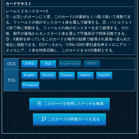
カードテキスト
レベル１２モンスター×５
①：お互いのターンに１度、このカードのX素材を１つ取り除いて発動でき
る。フィールドの他のモンスター１体を選んで破壊する。②：バトルフェイ
ズ終了時に発動する。フィールドの他のモンスターを全て破壊する。その
後、相手の墓地からモンスター１体を選んで守備表示で特殊召喚できる。
③：X素材を持っているこのカードが相手の効果で破壊され墓地へ送られた
場合に発動できる。EXデッキから「CiNo.1000 夢幻虚光神ヌメロニアス・
ヌメロニア」１体を特殊召喚し、このカードをそのX素材とする。
OCG
日本語
한글
English (Asia)
簡体字
English
Deutsch
Français
Italiano
Español
TCG
Portugues
このカードを使用したデッキを検索
このカードの関連カードを見る