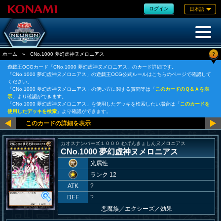
ログイン
日本語
?
ホーム
»
CNo.1000 夢幻虚神ヌメロニアス
遊戯王OCGカード「CNo.1000 夢幻虚神ヌメロニアス」のカード詳細です。
「CNo.1000 夢幻虚神ヌメロニアス」の遊戯王OCG公式ルールはこちらのページで確認して
ください。
「CNo.1000 夢幻虚神ヌメロニアス」の使い方に関する質問等は「
このカードのＱ＆Ａを表
示
」より確認ができます。
「CNo.1000 夢幻虚神ヌメロニアス」を使用したデッキを検索したい場合は「
このカードを
使用したデッキを検索
」より確認ができます。
カオスナンバーズ１０００ むげんきょしんヌメロニアス
CNo.1000 夢幻虚神ヌメロニアス
光属性
ランク 12
ATK
?
DEF
?
悪魔族
／
エクシーズ／効果