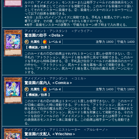
ルドの「アメイズメント」モンスターまたは相手フィールドの表側表示モンス
ター１体を対象としてこのカードを発動できる。このカードを装備カード扱い
としてそのモンスターに装備する。②：装備モンスターのコントローラーによ
って以下の効果を発動できる。
●自分：お互いのメインフェイズに発動できる。手札を１枚選んでデッキの一
番下に戻す。その後、自分はデッキから１枚ドローする。
●相手：装備モンスターの攻撃力・守備力をターン終了時まで入れ替える。
アメイズメント・アシスタント ＜ディライア＞
驚楽園の助手 ＜Delia＞
光属性
レベル 4
攻撃力 1800
守備力 1400
【 機械族
／効果
】
このカード名の①②の効果はそれぞれ１ターンに１度しか使用できない。①：
手札の「アトラクション」罠カード１枚を相手に見せて発動できる。このカー
ドを手札から特殊召喚する。②：手札及び自分フィールドの表側表示のカード
の中から、「アトラクション」罠カード１枚を墓地へ送って発動できる。デッ
キから「アトラクション」罠カード１枚を選んで自分の魔法＆罠ゾーンにセッ
トする。
アメイズメント・アテンダント ＜コミカ＞
驚楽園の案内人 ＜Comica＞
光属性
レベル 4
攻撃力 1400
守備力 1800
【 機械族
／効果
】
このカード名の②の効果は１ターンに１度しか使用できない。①：このカード
が召喚に成功した時に発動できる。デッキから「アトラクション」罠カード１
枚を選んで自分の魔法＆罠ゾーンにセットする。②：モンスターに装備されて
いる自分の「アトラクション」罠カード１枚を対象として発動できる。そのカ
ードを自分フィールドの「アメイズメント」モンスターまたは相手フィールド
の表側表示モンスター１体に装備する。この効果は相手ターンでも発動でき
る。
アメイズメント・アドミニストレーター ＜アルレキーノ＞
驚楽園の支配人 ＜∀rlechino＞