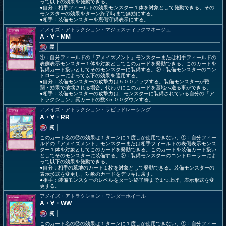
って以下の効果を発動できる。
●自分：相手フィールドの効果モンスター１体を対象として発動できる。その
モンスターの効果をターン終了時まで無効にする。
●相手：装備モンスターを裏側守備表示にする。
アメイズ・アトラクション・マジェスティックマネージュ
A・∀・MM
罠
①：自分フィールドの「アメイズメント」モンスターまたは相手フィールドの
表側表示モンスター１体を対象としてこのカードを発動できる。このカードを
装備カード扱いとしてそのモンスターに装備する。②：装備モンスターのコン
トローラーによって以下の効果を適用する。
●自分：装備モンスターの攻撃力は５００アップする。装備モンスターが戦
闘・効果で破壊される場合、代わりにこのカードを墓地へ送る事ができる。
●相手：装備モンスターの攻撃力は、モンスターに装備されている自分の「ア
トラクション」罠カードの数×５００ダウンする。
アメイズ・アトラクション・ラピッドレーシング
A・∀・RR
罠
このカード名の②の効果は１ターンに１度しか使用できない。①：自分フィー
ルドの「アメイズメント」モンスターまたは相手フィールドの表側表示モンス
ター１体を対象としてこのカードを発動できる。このカードを装備カード扱い
としてそのモンスターに装備する。②：装備モンスターのコントローラーによ
って以下の効果を発動できる。
●自分：相手の墓地のカード１枚を対象として発動できる。装備モンスターの
表示形式を変更し、対象のカードをデッキに戻す。
●相手：装備モンスターのレベルをターン終了時まで１つ上げ、表示形式を変
更する。
アメイズ・アトラクション・ワンダーホイール
A・∀・WW
罠
このカード名の②の効果は１ターンに１度しか使用できない。①：自分フィー