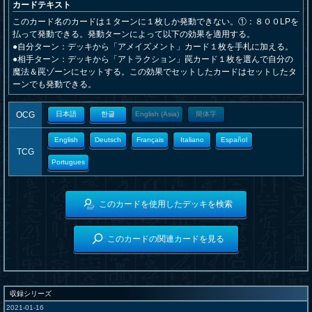
カードテキスト
このカード名のカードは１ターンに１枚しか発動できない。①：８００LPを
払って発動できる。発動ターンによって以下の効果を適用する。
●自分ターン：デッキから「アメイズメント」カード１枚を手札に加える。
●相手ターン：デッキから「アトラクション」罠カード１枚を選んで自分の
魔法＆罠ゾーンにセットする。この効果でセットしたカードはセットしたタ
ーンでも発動できる。
OCG
日本語
한글
English (Asia)
簡体字
English
Deutsch
Français
Italiano
Español
TCG
Portugues
このカードを使用したデッキを検索
このカードの関連カードを見る
収録シリーズ
2021-01-16