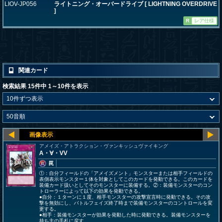
LIOV-JP056
ライトニング・オーバードライブ [ LIGHTNING OVERDRIVE
]
R
レア仕様
関連カード
検索結果 15件中 1～10件を表示
アメイズ・アトラクション・ヴァンキッシュヴァイキング
A・∀・VV
罠
①：自分フィールドの「アメイズメント」モンスターまたは相手フィールドの
表側表示モンスター１体を対象としてこのカードを発動できる。このカードを
装備カード扱いとしてそのモンスターに装備する。②：装備モンスターのコン
トローラーによって以下の効果を発動できる。
●自分：１ターンに１度、相手モンスターの攻撃宣言時に発動できる。その攻
撃を無効にし、バトルフェイズ終了時まで装備モンスターのコントロールを変
更する。
●相手：装備モンスターが効果を発動した時に発動できる。装備モンスターを
持ち主の手札に戻す。