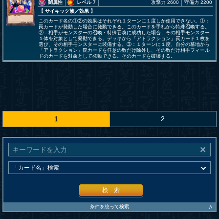
闇属性
レベル 7
攻撃力 2600
守備力 2200
【 サイキック族
／効果
】
このカード名の①②の効果はそれぞれ１ターンに１度しか使用できない。①：
罠カードが発動した場合に発動できる。このカードを手札から特殊召喚する。
②：相手がモンスターの召喚・特殊召喚に成功した場合、その相手モンスター
１体を対象として発動できる。デッキから「アトラクション」罠カード１枚を
選び、その相手モンスターに装備する。③：１ターンに１度、自分の墓地から
「アトラクション」罠カードを任意の数だけ除外し、その数だけ相手フィール
ドのカードを対象として発動できる。そのカードを破壊する。
1
2
検 索
∧
条件を絞って検索