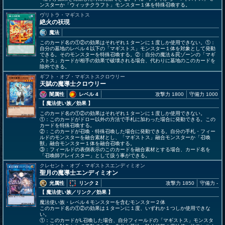
ンスターか「ウィッチクラフト」モンスター１体を特殊召喚する。
ヴリトラ・マギストス
絶火の祆現
魔法
このカード名の①②の効果はそれぞれ１ターンに１度しか使用できない。①：
自分の墓地のレベル４以下の「マギストス」モンスター１体を対象として発動
できる。そのモンスターを特殊召喚する。②：自分の魔法＆罠ゾーンの「マギ
ストス」カードが相手の効果で破壊される場合、代わりに墓地のこのカードを
除外できる。
ギフト・オブ・マギストスクロウリー
天賦の魔導士クロウリー
闇属性
レベル 4
攻撃力 1800
守備力 1000
【 魔法使い族
／効果
】
このカード名の①②の効果はそれぞれ１ターンに１度しか使用できない。
①：このカードがドロー以外の方法で手札に加わった場合に発動できる。この
カードを特殊召喚する。
②：このカードが召喚・特殊召喚した場合に発動できる。自分の手札・フィー
ルドのモンスターを融合素材とし、「マギストス」融合モンスターか「召喚
獣」融合モンスター１体を融合召喚する。
③：フィールドの表側表示のこのカードを融合素材とする場合、カード名を
「召喚師アレイスター」として扱う事ができる。
クレセント・オブ・マギストスエンディミオン
聖月の魔導士エンディミオン
光属性
リンク 2
攻撃力 1850
守備力 -
【 魔法使い族
／リンク／効果
】
魔法使い族・レベル４モンスターを含むモンスター２体
このカード名の①②の効果は１ターンに１度、いずれか１つしか使用できな
い。
①：このカードがL召喚した場合、自分フィールドの「マギストス」モンスタ