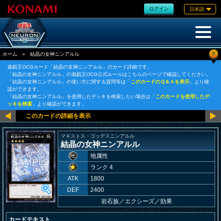
ログイン
日本語
?
ホーム
»
結晶の女神ニンアルル
遊戯王OCGカード「結晶の女神ニンアルル」のカード詳細です。
「結晶の女神ニンアルル」の遊戯王OCG公式ルールはこちらのページで確認してください。
「結晶の女神ニンアルル」の使い方に関する質問等は「
このカードのＱ＆Ａを表示
」より確
認ができます。
「結晶の女神ニンアルル」を使用したデッキを検索したい場合は「
このカードを使用したデ
ッキを検索
」より確認ができます。
マギストス・ゴッデスニンアルル
結晶の女神ニンアルル
地属性
ランク 4
ATK
1800
DEF
2400
岩石族
／
エクシーズ／効果
カードテキスト