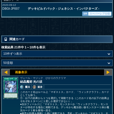
2020-09-12
DBGI-JP007
デッキビルドパック - ジェネシス・インパクターズ -
SR
スーパーレア仕様
関連カード
検索結果 21件中 1～10件を表示
ヴェール・マジック ひかりのラクリマ
結晶魔術 光の涙
魔法
速攻
このカード名はルール上「マギストス」カード、「ウィッチクラフト」カード
としても扱う。
①：以下の効果から１つを選択して発動できる（このカード名の以下の効果は
それぞれ１ターンに１度しか選択できない）。
●自分フィールドに「マギストス」モンスターか「ウィッチクラフト」モンス
ターが存在する場合に発動できる。デッキから魔法使い族モンスター１体か魔
法カード１枚を墓地へ送る。
●相手が効果を発動した時に発動できる。手札・デッキから「マギストス」モ