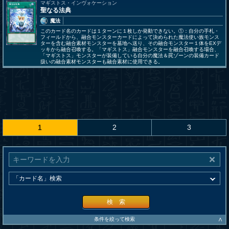
マギストス・インヴォケーション
聖なる法典
魔法
このカード名のカードは１ターンに１枚しか発動できない。①：自分の手札・
フィールドから、融合モンスターカードによって決められた魔法使い族モンス
ターを含む融合素材モンスターを墓地へ送り、その融合モンスター１体をEXデ
ッキから融合召喚する。「マギストス」融合モンスターを融合召喚する場合、
「マギストス」モンスターが装備している自分の魔法＆罠ゾーンの装備カード
扱いの融合素材モンスターも融合素材に使用できる。
1
2
3
検 索
∧
条件を絞って検索