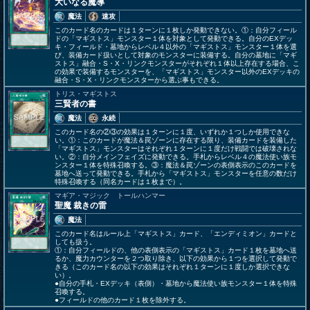
大いなる魔導
魔法
速攻
このカード名のカードは１ターンに１枚しか発動できない。①：自分フィール
ドの「マギストス」モンスター１体を対象として発動できる。自分のEXデッ
キ・フィールド・墓地からレベル４以外の「マギストス」モンスター１体を選
び、装備カード扱いとして対象のモンスターに装備する。自分の墓地に「マギ
ストス」融合・S・X・リンクモンスターがそれぞれ１体以上存在する場合、こ
の効果で装備するモンスターを、「マギストス」モンスター以外のEXデッキの
融合・S・X・リンクモンスターから選ぶ事もできる。
トリス・マギストス
三賢者の書
魔法
永続
このカード名の②③の効果は１ターンに１度、いずれか１つしか使用できな
い。①：このカードが魔法＆罠ゾーンに存在する限り、装備カードを装備した
「マギストス」モンスターはそれぞれ１ターンに１度だけ戦闘では破壊されな
い。②：自分メインフェイズに発動できる。手札からレベル４の魔法使い族モ
ンスター１体を特殊召喚する。③：魔法＆罠ゾーンの表側表示のこのカードを
墓地へ送って発動できる。手札から「マギストス」モンスターを任意の数だけ
特殊召喚する（同名カードは１枚まで）。
マギア・マジック トールハンマー
聖魔 裁きの雷
魔法
このカード名はルール上「マギストス」カード、「エンディミオン」カードと
しても扱う。
①：自分フィールドの、他の表側表示の「マギストス」カード１枚を墓地へ送
るか、魔力カウンターを２つ取り除き、以下の効果から１つを選択して発動で
きる（このカード名の以下の効果はそれぞれ１ターンに１度しか選択できな
い）。
●自分の手札・EXデッキ（表側）・墓地から魔法使い族モンスター１体を特殊
召喚する。
●フィールドの他のカード１枚を除外する。