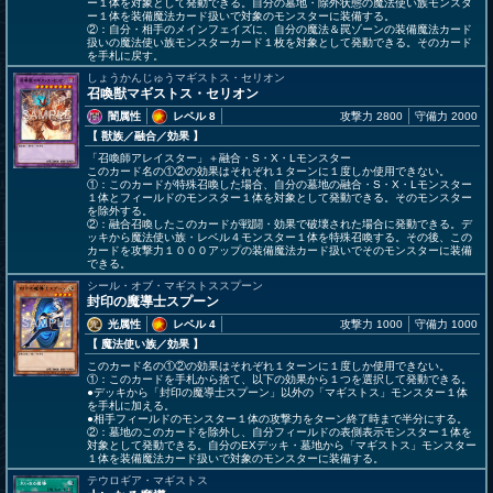
ー１体を対象として発動できる。自分の墓地・除外状態の魔法使い族モンスタ
ー１体を装備魔法カード扱いで対象のモンスターに装備する。
②：自分・相手のメインフェイズに、自分の魔法＆罠ゾーンの装備魔法カード
扱いの魔法使い族モンスターカード１枚を対象として発動できる。そのカード
を手札に戻す。
しょうかんじゅうマギストス・セリオン
召喚獣マギストス・セリオン
闇属性
レベル 8
攻撃力 2800
守備力 2000
【 獣族
／融合／効果
】
「召喚師アレイスター」＋融合・S・X・Lモンスター
このカード名の①②の効果はそれぞれ１ターンに１度しか使用できない。
①：このカードが特殊召喚した場合、自分の墓地の融合・S・X・Lモンスター
１体とフィールドのモンスター１体を対象として発動できる。そのモンスター
を除外する。
②：融合召喚したこのカードが戦闘・効果で破壊された場合に発動できる。デ
ッキから魔法使い族・レベル４モンスター１体を特殊召喚する。その後、この
カードを攻撃力１０００アップの装備魔法カード扱いでそのモンスターに装備
できる。
シール・オブ・マギストススプーン
封印の魔導士スプーン
光属性
レベル 4
攻撃力 1000
守備力 1000
【 魔法使い族
／効果
】
このカード名の①②の効果はそれぞれ１ターンに１度しか使用できない。
①：このカードを手札から捨て、以下の効果から１つを選択して発動できる。
●デッキから「封印の魔導士スプーン」以外の「マギストス」モンスター１体
を手札に加える。
●相手フィールドのモンスター１体の攻撃力をターン終了時まで半分にする。
②：墓地のこのカードを除外し、自分フィールドの表側表示モンスター１体を
対象として発動できる。自分のEXデッキ・墓地から「マギストス」モンスター
１体を装備魔法カード扱いで対象のモンスターに装備する。
テウロギア・マギストス