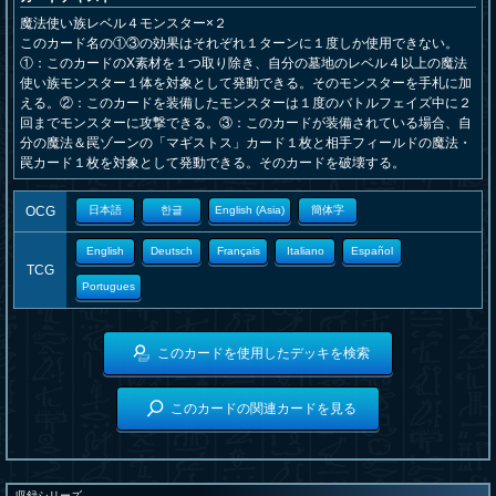
魔法使い族レベル４モンスター×２
このカード名の①③の効果はそれぞれ１ターンに１度しか使用できない。
①：このカードのX素材を１つ取り除き、自分の墓地のレベル４以上の魔法
使い族モンスター１体を対象として発動できる。そのモンスターを手札に加
える。②：このカードを装備したモンスターは１度のバトルフェイズ中に２
回までモンスターに攻撃できる。③：このカードが装備されている場合、自
分の魔法＆罠ゾーンの「マギストス」カード１枚と相手フィールドの魔法・
罠カード１枚を対象として発動できる。そのカードを破壊する。
OCG
日本語
한글
English (Asia)
簡体字
English
Deutsch
Français
Italiano
Español
TCG
Portugues
このカードを使用したデッキを検索
このカードの関連カードを見る
収録シリーズ