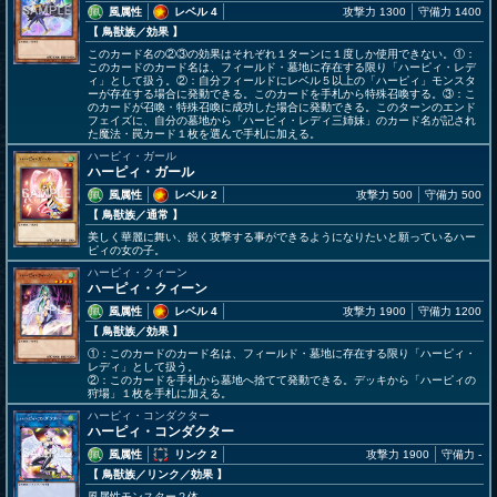
風属性
レベル 4
攻撃力 1300
守備力 1400
【 鳥獣族
／効果
】
このカード名の②③の効果はそれぞれ１ターンに１度しか使用できない。①：
このカードのカード名は、フィールド・墓地に存在する限り「ハーピィ・レデ
ィ」として扱う。②：自分フィールドにレベル５以上の「ハーピィ」モンスタ
ーが存在する場合に発動できる。このカードを手札から特殊召喚する。③：こ
のカードが召喚・特殊召喚に成功した場合に発動できる。このターンのエンド
フェイズに、自分の墓地から「ハーピィ・レディ三姉妹」のカード名が記され
た魔法・罠カード１枚を選んで手札に加える。
ハーピィ・ガール
ハーピィ・ガール
風属性
レベル 2
攻撃力 500
守備力 500
【 鳥獣族
／通常
】
美しく華麗に舞い、鋭く攻撃する事ができるようになりたいと願っているハー
ピィの女の子。
ハーピィ・クィーン
ハーピィ・クィーン
風属性
レベル 4
攻撃力 1900
守備力 1200
【 鳥獣族
／効果
】
①：このカードのカード名は、フィールド・墓地に存在する限り「ハーピィ・
レディ」として扱う。
②：このカードを手札から墓地へ捨てて発動できる。デッキから「ハーピィの
狩場」１枚を手札に加える。
ハーピィ・コンダクター
ハーピィ・コンダクター
風属性
リンク 2
攻撃力 1900
守備力 -
【 鳥獣族
／リンク／効果
】
風属性モンスター２体