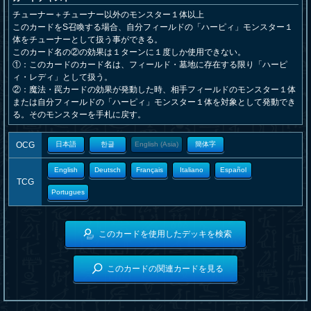
チューナー＋チューナー以外のモンスター１体以上
このカードをS召喚する場合、自分フィールドの「ハーピィ」モンスター１
体をチューナーとして扱う事ができる。
このカード名の②の効果は１ターンに１度しか使用できない。
①：このカードのカード名は、フィールド・墓地に存在する限り「ハーピ
ィ・レディ」として扱う。
②：魔法・罠カードの効果が発動した時、相手フィールドのモンスター１体
または自分フィールドの「ハーピィ」モンスター１体を対象として発動でき
る。そのモンスターを手札に戻す。
OCG
日本語
한글
English (Asia)
簡体字
English
Deutsch
Français
Italiano
Español
TCG
Portugues
このカードを使用したデッキを検索
このカードの関連カードを見る