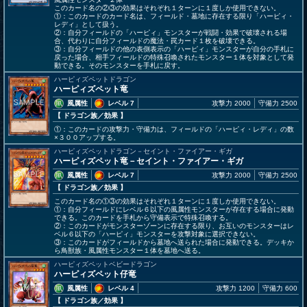
このカード名の②③の効果はそれぞれ１ターンに１度しか使用できない。
①：このカードのカード名は、フィールド・墓地に存在する限り「ハーピィ・
レディ」として扱う。
②：自分フィールドの「ハーピィ」モンスターが戦闘・効果で破壊される場
合、代わりに自分フィールドの魔法・罠カード１枚を破壊できる。
③：自分フィールドの他の表側表示の「ハーピィ」モンスターが自分の手札に
戻った場合、相手フィールドの特殊召喚されたモンスター１体を対象として発
動できる。そのモンスターを手札に戻す。
ハーピィズペットドラゴン
ハーピィズペット竜
風属性
レベル 7
攻撃力 2000
守備力 2500
【 ドラゴン族
／効果
】
①：このカードの攻撃力・守備力は、フィールドの「ハーピィ・レディ」の数
×３００アップする。
ハーピィズペットドラゴン－セイント・ファイアー・ギガ
ハーピィズペット竜－セイント・ファイアー・ギガ
風属性
レベル 7
攻撃力 2000
守備力 2500
【 ドラゴン族
／効果
】
このカード名の①③の効果はそれぞれ１ターンに１度しか使用できない。
①：自分フィールドにレベル６以下の風属性モンスターが存在する場合に発動
できる。このカードを手札から守備表示で特殊召喚する。
②：このカードがモンスターゾーンに存在する限り、お互いのモンスターはレ
ベル６以下の「ハーピィ」モンスターを攻撃対象に選択できない。
③：このカードがフィールドから墓地へ送られた場合に発動できる。デッキか
ら鳥獣族・風属性モンスター１体を墓地へ送る。
ハーピィズペットベビードラゴン
ハーピィズペット仔竜
風属性
レベル 4
攻撃力 1200
守備力 600
【 ドラゴン族
／効果
】