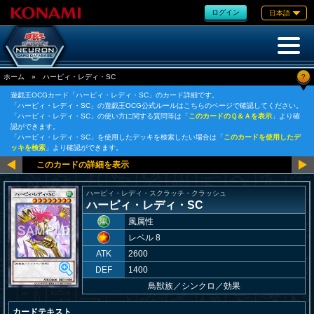
ログイン
日本語
?
ホーム
»
ハーピィ・レディ・SC
遊戯王OCGカード「ハーピィ・レディ・SC」のカード詳細です。
「ハーピィ・レディ・SC」の遊戯王OCG公式ルールはこちらのページで確認してください。
「ハーピィ・レディ・SC」の使い方に関する質問等は「
このカードのＱ＆Ａを表示
」より確
認ができます。
「ハーピィ・レディ・SC」を使用したデッキを検索したい場合は「
このカードを使用したデ
ッキを検索
」より確認ができます。
ハーピィ・レディ・スクラッチ・クラッシュ
ハーピィ・レディ・SC
風属性
レベル 8
ATK
2600
DEF
1400
鳥獣族
／
シンクロ／効果
カードテキスト