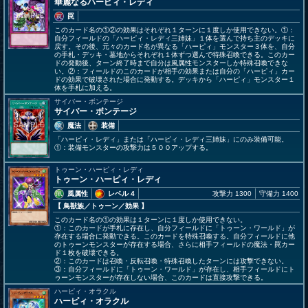
華麗なるハーピィ・レディ
罠
このカード名の①②の効果はそれぞれ１ターンに１度しか使用できない。①：
自分フィールドの「ハーピィ・レディ三姉妹」１体を選んで持ち主のデッキに
戻す。その後、元々のカード名が異なる「ハーピィ」モンスター３体を、自分
の手札・デッキ・墓地からそれぞれ１体ずつ選んで特殊召喚できる。このカー
ドの発動後、ターン終了時まで自分は風属性モンスターしか特殊召喚できな
い。②：フィールドのこのカードが相手の効果または自分の「ハーピィ」カー
ドの効果で破壊された場合に発動する。デッキから「ハーピィ」モンスター１
体を手札に加える。
サイバー・ボンテージ
サイバー・ボンテージ
魔法
装備
「ハーピィ・レディ」または「ハーピィ・レディ三姉妹」にのみ装備可能。
①：装備モンスターの攻撃力は５００アップする。
トゥーン・ハーピィ・レディ
トゥーン・ハーピィ・レディ
風属性
レベル 4
攻撃力 1300
守備力 1400
【 鳥獣族
／トゥーン／効果
】
このカード名の①の効果は１ターンに１度しか使用できない。
①：このカードが手札に存在し、自分フィールドに「トゥーン・ワールド」が
存在する場合に発動できる。このカードを特殊召喚する。自分フィールドに他
のトゥーンモンスターが存在する場合、さらに相手フィールドの魔法・罠カー
ド１枚を破壊できる。
②：このカードは召喚・反転召喚・特殊召喚したターンには攻撃できない。
③：自分フィールドに「トゥーン・ワールド」が存在し、相手フィールドにト
ゥーンモンスターが存在しない場合、このカードは直接攻撃できる。
ハーピィ・オラクル
ハーピィ・オラクル