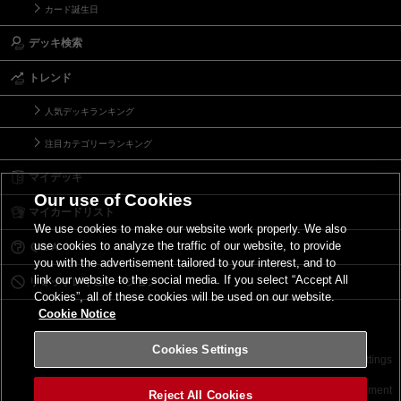
カード誕生日
デッキ検索
トレンド
人気デッキランキング
注目カテゴリーランキング
マイデッキ
Our use of Cookies
マイカードリスト
We use cookies to make our website work properly. We also
use cookies to analyze the traffic of our website, to provide
Ｑ＆Ａ
you with the advertisement tailored to your interest, and to
link our website to the social media. If you select “Accept All
リミットレギュレーション
Cookies”, all of these cookies will be used on our website.
Cookie Notice
Cookies Settings
お問い合わせ
ご利用規約
サイトポリシー
Cookies Settings
©2026 Konami Digital Entertainment
Reject All Cookies