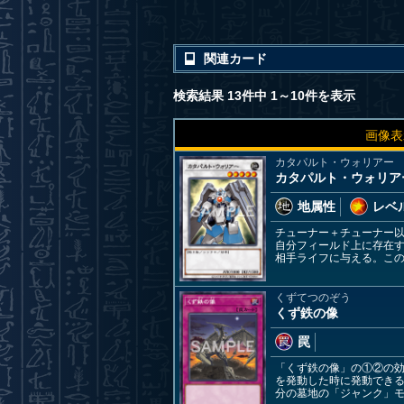
関連カード
検索結果 13件中 1～10件を表示
画像表
カタパルト・ウォリアー
カタパルト・ウォリア
地属性
レベル
チューナー＋チューナー
自分フィールド上に存在
相手ライフに与える。こ
くずてつのぞう
くず鉄の像
罠
「くず鉄の像」の①②の
を発動した時に発動でき
分の墓地の「ジャンク」