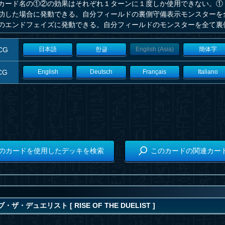
カード名の①②の効果はそれぞれ１ターンに１度しか使用できない。①
功した場合に発動できる。自分フィールドの裏側守備表示モンスターを
のエンドフェイズに発動できる。自分フィールドのモンスターを全て裏
CG
日本語
한글
English (Asia)
簡体字
CG
English
Deutsch
Français
Italiano
のカードを使用したデッキを検索
このカードの関連カー
ザ・デュエリスト [ RISE OF THE DUELIST ]