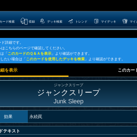
カード検索
収録
デッキ検索
トレンド
マイデッキ
マイ
ード詳細です。
ルはこちらのページで確認してください。
等は「
このカードのＱ＆Ａを表示
」より確認ができます。
索したい場合は「
このカードを使用したデッキを検索
」より確認ができます。
詳細を表示
このカー
ジャンクスリープ
ジャンクスリープ
Junk Sleep
効果
永続罠
ドテキスト