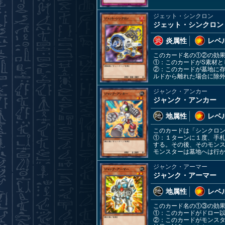
ジェット・シンクロン
ジェット・シンクロン
炎属性
レベル
このカード名の①②の効
①：このカードがS素材
②：このカードが墓地に
ルドから離れた場合に除
ジャンク・アンカー
ジャンク・アンカー
地属性
レベル
このカードは「シンクロン
①：１ターンに１度、手
する。その後、そのモンス
モンスターは墓地へは行
ジャンク・アーマー
ジャンク・アーマー
地属性
レベル
このカード名の①③の効
①：このカードがドロー
②：このカードがモンス