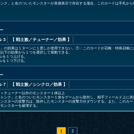
ャンク」と名のついたモンスターが表側表示で存在する場合、このカードは手札から
ー
 3
【 戦士族
／チューナー／効果
】
ー」の効果は１ターンに１度しか使用できない。①：このカードが召喚・特殊召喚に
て以下の効果から１つを選択して発動できる。
ルを１つ上げる。
ルを１つ下げる。
ー
 7
【 戦士族
／シンクロ／効果
】
」＋チューナー以外のモンスター１体以上
ジャンク」と名のついたモンスター１体をゲームから除外し、相手フィールド上に表
モンスターの攻撃力は、除外したモンスターの攻撃力分ダウンする。また、このカー
のモンスターを破壊する。
1
2