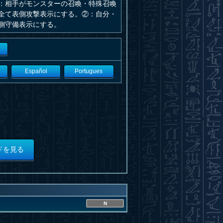
：相手がモンスターの召喚・特殊召喚
全て表側攻撃表示にする。②：自分・
側守備表示にする。
Español
Portugues
ドを見る
N