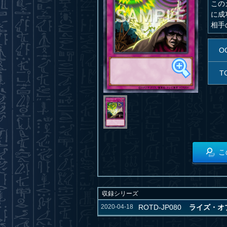
この
に成
相手
O
T
こ
収録シリーズ
2020-04-18
ROTD-JP080
ライズ・オブ・