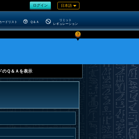
ログイン
日本語
リミット
カードリスト
Ｑ＆Ａ
レギュレーション
?
ドのＱ＆Ａを表示