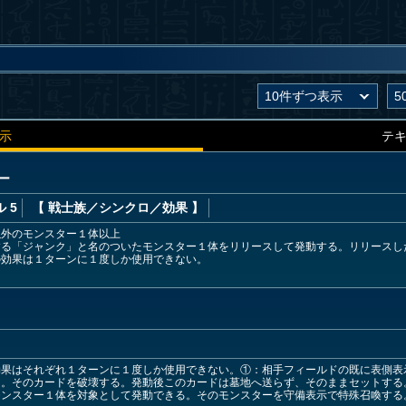
示
テ
ー
 5
【 戦士族
／シンクロ／効果
】
以外のモンスター１体以上
する「ジャンク」と名のついたモンスター１体をリリースして発動する。リリースし
の効果は１ターンに１度しか使用できない。
効果はそれぞれ１ターンに１度しか使用できない。①：相手フィールドの既に表側表
る。そのカードを破壊する。発動後このカードは墓地へ送らず、そのままセットする
モンスター１体を対象として発動できる。そのモンスターを守備表示で特殊召喚する