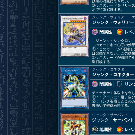
効果の対象にできない。
③：このカードをリリー
示で特殊召喚する。
ジャンク・ウォリアー・
ジャンク・ウォリアー
闇属性
レベル
「ジャンク・シンクロン
このカード名の①②の効
①：このカードがS召喚
は発動できない。この効
②：このカードが戦闘で相
殊召喚する。
ジャンク・コネクター
ジャンク・コネクター
闇属性
リンク
チューナー１体以上を含
①：１ターンに１度、自
②：リンク召喚したこのカ
喚扱いで特殊召喚する。
ジャンク・サーバント
ジャンク・サーバント
地属性
レベル