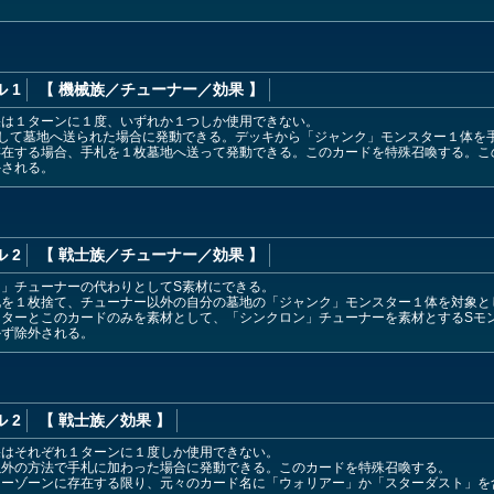
 1
【 機械族
／チューナー／効果
】
果は１ターンに１度、いずれか１つしか使用できない。
として墓地へ送られた場合に発動できる。デッキから「ジャンク」モンスター１体を
存在する場合、手札を１枚墓地へ送って発動できる。このカードを特殊召喚する。こ
外される。
 2
【 戦士族
／チューナー／効果
】
」チューナーの代わりとしてS素材にできる。
札を１枚捨て、チューナー以外の自分の墓地の「ジャンク」モンスター１体を対象と
ターとこのカードのみを素材として、「シンクロン」チューナーを素材とするSモ
かず除外される。
 2
【 戦士族
／効果
】
果はそれぞれ１ターンに１度しか使用できない。
以外の方法で手札に加わった場合に発動できる。このカードを特殊召喚する。
ターゾーンに存在する限り、元々のカード名に「ウォリアー」か「スターダスト」を