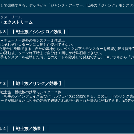
スして発動できる。デッキから「ジャンク・アーマー」以外の「ジャンク」モンスタ
エクストリーム
・エクストリーム
 8
【 戦士族
／シンクロ／効果
】
」＋チューナー以外のモンスター１体以上
果はそれぞれ１ターンに１度しか使用できない。
した場合に発動できる。自分の墓地からレベル２以下のモンスターを可能な限り特殊
果の発動後、ターン終了時まで自分は１回しか特殊召喚できない。
手モンスターを破壊した時、このカードを除外して発動できる。EXデッキから「ジ
 2
【 戦士族
／リンク／効果
】
む戦士族・機械族の効果モンスター２体
分・相手のメインフェイズ及びバトルフェイズに発動できる。このカードのリンク先
ードが戦闘または相手の効果で破壊され墓地へ送られた場合に発動できる。EXデッ
 4
【 戦士族
／効果
】