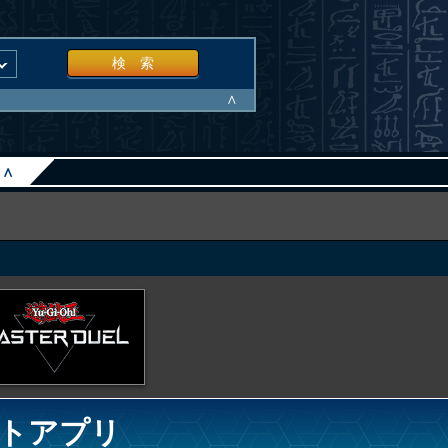
検 索
∧
∧
トアプリ