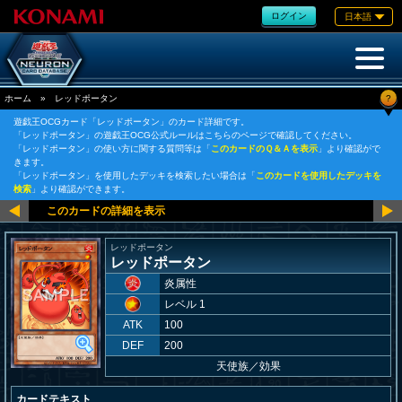
ログイン
日本語
?
ホーム
»
レッドポータン
遊戯王OCGカード「レッドポータン」のカード詳細です。
「レッドポータン」の遊戯王OCG公式ルールはこちらのページで確認してください。
「レッドポータン」の使い方に関する質問等は「
このカードのＱ＆Ａを表示
」より確認がで
きます。
「レッドポータン」を使用したデッキを検索したい場合は「
このカードを使用したデッキを
検索
」より確認ができます。
レッドポータン
レッドポータン
炎属性
レベル 1
ATK
100
DEF
200
天使族
／
効果
カードテキスト