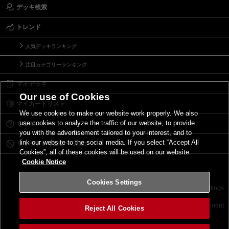
デッキ検索
トレンド
人気デッキランキング
注目カテゴリーランキング
マイデッキ
Our use of Cookies
マイカードリスト
We use cookies to make our website work properly. We also
use cookies to analyze the traffic of our website, to provide
Ｑ＆Ａ
you with the advertisement tailored to your interest, and to
link our website to the social media. If you select “Accept All
リミットレギュレーション
Cookies”, all of these cookies will be used on our website.
Cookie Notice
Cookies Settings
お問い合わせ
ご利用規約
サイトポリシー
Cookies Settings
©2026 Konami Digital Entertainment
Reject All Cookies