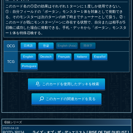
このカード名の①②の効果はそれぞれ１ターンに１度しか使用できない。
①：自分フィールドの「ポータン」モンスター１体を対象として発動でき
る。そのモンスターは次のターンの終了時までチューナーとして扱う。②：
このカードが既にモンスターゾーンに存在する状態で、自分または相手がS
召喚に成功した場合に発動できる。手札・デッキから「ポータン」モンスタ
ー１体を特殊召喚する。
OCG
日本語
한글
English (Asia)
簡体字
English
Deutsch
Français
Italiano
Español
TCG
Portugues
このカードを使用したデッキを検索
このカードの関連カードを見る
収録シリーズ
2020-04-18
ROTD-JP034
ライズ・オブ・ザ・デュエリスト [ RISE OF THE DUELIST ]