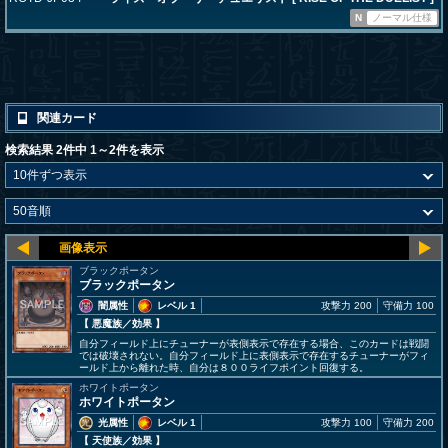
N
ノーマル仕様
関連カード
検索結果 2件中 1～2件を表示
ブラックポータン
ブラックポータン
闇属性
レベル 1
攻撃力 200
守備力 100
【 悪魔族
／効果
】
自分フィールド上にチューナーが表側表示で存在する場合、このカードは戦闘
では破壊されない。自分フィールド上に表側表示で存在するチューナーがフィ
ールド上から離れた時、自分は８００ライフポイント回復する。
ホワイトポータン
ホワイトポータン
光属性
レベル 1
攻撃力 100
守備力 200
【 天使族
／効果
】