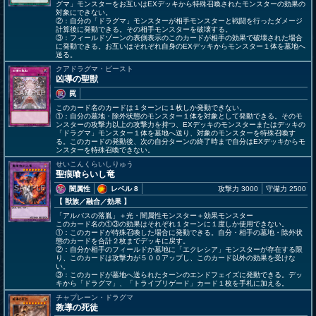
グマ」モンスターをお互いはEXデッキから特殊召喚されたモンスターの効果の
対象にできない。
②：自分の「ドラグマ」モンスターが相手モンスターと戦闘を行ったダメージ
計算後に発動できる。その相手モンスターを破壊する。
③：フィールドゾーンの表側表示のこのカードが相手の効果で破壊された場合
に発動できる。お互いはそれぞれ自身のEXデッキからモンスター１体を墓地へ
送る。
クアドラグマ・ビースト
凶導の聖獣
罠
このカード名のカードは１ターンに１枚しか発動できない。
①：自分の墓地・除外状態のモンスター１体を対象として発動できる。そのモ
ンスターの攻撃力以上の攻撃力を持つ、EXデッキのモンスターまたはデッキの
「ドラグマ」モンスター１体を墓地へ送り、対象のモンスターを特殊召喚す
る。このカードの発動後、次の自分ターンの終了時まで自分はEXデッキからモ
ンスターを特殊召喚できない。
せいこんくらいしりゅう
聖痕喰らいし竜
闇属性
レベル 8
攻撃力 3000
守備力 2500
【 獣族
／融合／効果
】
「アルバスの落胤」＋光・闇属性モンスター＋効果モンスター
このカード名の①③の効果はそれぞれ１ターンに１度しか使用できない。
①：このカードが特殊召喚した場合に発動できる。自分・相手の墓地・除外状
態のカードを合計２枚までデッキに戻す。
②：自分か相手のフィールドか墓地に「エクレシア」モンスターが存在する限
り、このカードは攻撃力が５００アップし、このカード以外の効果を受けな
い。
③：このカードが墓地へ送られたターンのエンドフェイズに発動できる。デッ
キから「ドラグマ」、「トライブリゲード」カード１枚を手札に加える。
チャプレーン・ドラグマ
教導の死徒