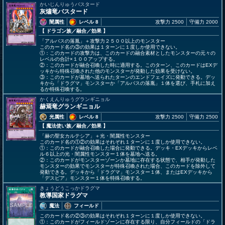
かいじんりゅうバスタード
灰燼竜バスタード
闇属性
レベル 8
攻撃力 2500
守備力 2000
【 ドラゴン族
／融合／効果
】
「アルバスの落胤」＋攻撃力２５００以上のモンスター
このカード名の③の効果は１ターンに１度しか使用できない。
①：このカードの攻撃力は、このカードの融合素材としたモンスターの元々の
レベルの合計×１００アップする。
②：このカードが融合召喚した時に適用する。このターン、このカードはEXデ
ッキから特殊召喚された他のモンスターが発動した効果を受けない。
③：このカードが墓地へ送られたターンのエンドフェイズに発動できる。デッ
キから「ドラグマ」モンスターか「アルバスの落胤」１体を選び、手札に加え
るか特殊召喚する。
かくえんりゅうグランギニョル
赫焉竜グランギニョル
光属性
レベル 8
攻撃力 2500
守備力 2500
【 魔法使い族
／融合／効果
】
「赫の聖女カルテシア」＋光・闇属性モンスター
このカード名の①②の効果はそれぞれ１ターンに１度しか使用できない。
①：このカードが融合召喚した場合に発動できる。デッキ・EXデッキからレベ
ル６以上の光・闇属性モンスター１体を墓地へ送る。
②：このカードがモンスターゾーンか墓地に存在する状態で、相手が発動した
モンスターの効果でモンスターが特殊召喚された場合、このカードを除外して
発動できる。デッキから「ドラグマ」モンスター１体、またはEXデッキから
「デスピア」モンスター１体を特殊召喚する。
きょうどうこっかドラグマ
教導国家ドラグマ
魔法
フィールド
このカード名の②③の効果はそれぞれ１ターンに１度しか使用できない。
①：このカードがフィールドゾーンに存在する限り、自分フィールドの「ドラ