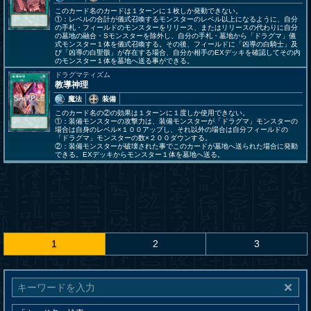
このカード名のカードは１ターンに１枚しか発動できない。
①：レベルの合計が儀式召喚するモンスターのレベル以上になるように、自分
の手札・フィールドのモンスターをリリース、またはリリースの代わりに自分
の墓地の融合・Sモンスターを除外し、自分の手札・墓地から「ドラグマ」儀
式モンスター１体を儀式召喚する。その後、フィールドに「凶導の白騎士」及
び「凶導の白聖骸」が存在する場合、自分か相手のEXデッキを確認してその内
のモンスター１体を墓地へ送る事ができる。
ドラグマティズム
教導神理
魔法
装備
このカード名の②の効果は１ターンに１度しか使用できない。
①：装備モンスターの攻撃力は、装備モンスターが「ドラグマ」モンスターの
場合は自身のレベル×１００アップし、それ以外の場合は自分フィールドの
「ドラグマ」モンスターの数×２００ダウンする。
②：装備モンスターが破壊された事でこのカードが墓地へ送られた場合に発動
できる。EXデッキからモンスター１体を墓地へ送る。
1
2
3