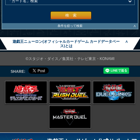
検 索
∧
条件を絞って検索
遊戯王ニューロン(オフィシャルカードゲーム カードデータベー
∧
ス)とは
©スタジオ・ダイス／集英社・テレビ東京・KONAMI
SHARE: