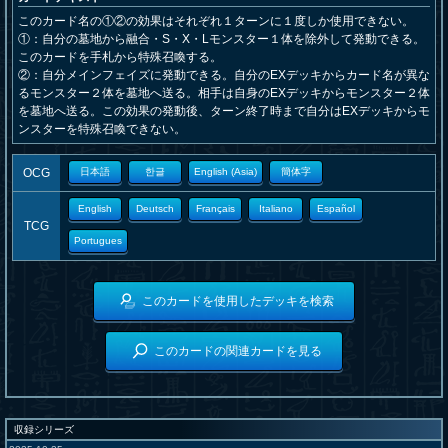
このカード名の①②の効果はそれぞれ１ターンに１度しか使用できない。
①：自分の墓地から融合・S・X・Lモンスター１体を除外して発動できる。
このカードを手札から特殊召喚する。
②：自分メインフェイズに発動できる。自分のEXデッキからカード名が異な
るモンスター２体を墓地へ送る。相手は自身のEXデッキからモンスター２体
を墓地へ送る。この効果の発動後、ターン終了時まで自分はEXデッキからモ
ンスターを特殊召喚できない。
OCG
日本語
한글
English (Asia)
簡体字
English
Deutsch
Français
Italiano
Español
TCG
Portugues
このカードを使用したデッキを検索
このカードの関連カードを見る
収録シリーズ