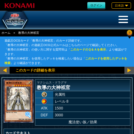
ログイン
日本語
?
ホーム
»
教導の大神祇官
遊戯王OCGカード「教導の大神祇官」のカード詳細です。
「教導の大神祇官」の遊戯王OCG公式ルールはこちらのページで確認してください。
「教導の大神祇官」の使い方に関する質問等は「
このカードのＱ＆Ａを表示
」より確認がで
きます。
「教導の大神祇官」を使用したデッキを検索したい場合は「
このカードを使用したデッキを
検索
」より確認ができます。
マクシムス・ドラグマ
教導の大神祇官
光属性
レベル 8
ATK
1500
DEF
3000
魔法使い族
／
効果
カードテキスト