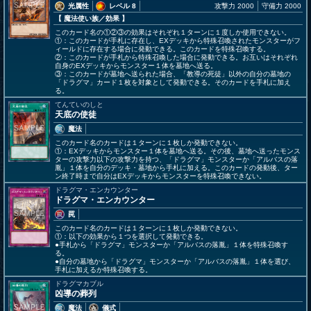
光属性
レベル 8
攻撃力 2000
守備力 2000
【 魔法使い族
／効果
】
このカード名の①②③の効果はそれぞれ１ターンに１度しか使用できない。
①：このカードが手札に存在し、EXデッキから特殊召喚されたモンスターがフ
ィールドに存在する場合に発動できる。このカードを特殊召喚する。
②：このカードが手札から特殊召喚した場合に発動できる。お互いはそれぞれ
自身のEXデッキからモンスター１体を墓地へ送る。
③：このカードが墓地へ送られた場合、「教導の死徒」以外の自分の墓地の
「ドラグマ」カード１枚を対象として発動できる。そのカードを手札に加え
る。
てんていのしと
天底の使徒
魔法
このカード名のカードは１ターンに１枚しか発動できない。
①：EXデッキからモンスター１体を墓地へ送る。その後、墓地へ送ったモンス
ターの攻撃力以下の攻撃力を持つ、「ドラグマ」モンスターか「アルバスの落
胤」１体を自分のデッキ・墓地から手札に加える。このカードの発動後、ター
ン終了時まで自分はEXデッキからモンスターを特殊召喚できない。
ドラグマ・エンカウンター
ドラグマ・エンカウンター
罠
このカード名のカードは１ターンに１枚しか発動できない。
①：以下の効果から１つを選択して発動できる。
●手札から「ドラグマ」モンスターか「アルバスの落胤」１体を特殊召喚す
る。
●自分の墓地から「ドラグマ」モンスターか「アルバスの落胤」１体を選び、
手札に加えるか特殊召喚する。
ドラグマカブル
凶導の葬列
魔法
儀式