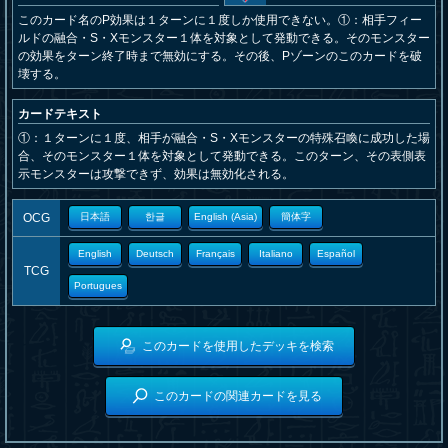
このカード名のP効果は１ターンに１度しか使用できない。①：相手フィー
ルドの融合・S・Xモンスター１体を対象として発動できる。そのモンスター
の効果をターン終了時まで無効にする。その後、Pゾーンのこのカードを破
壊する。
カードテキスト
①：１ターンに１度、相手が融合・S・Xモンスターの特殊召喚に成功した場
合、そのモンスター１体を対象として発動できる。このターン、その表側表
示モンスターは攻撃できず、効果は無効化される。
OCG
日本語
한글
English (Asia)
簡体字
English
Deutsch
Français
Italiano
Español
TCG
Portugues
このカードを使用したデッキを検索
このカードの関連カードを見る