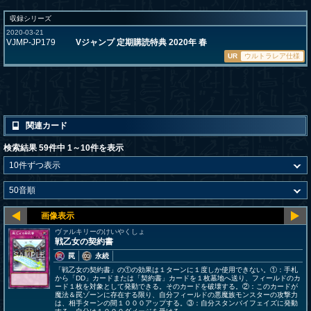
収録シリーズ
2020-03-21
VJMP-JP179
Vジャンプ 定期購読特典 2020年 春
UR
ウルトラレア仕様
関連カード
検索結果 59件中 1～10件を表示
ヴァルキリーのけいやくしょ
戦乙女の契約書
罠
永続
「戦乙女の契約書」の①の効果は１ターンに１度しか使用できない。①：手札
から「DD」カードまたは「契約書」カードを１枚墓地へ送り、フィールドのカ
ード１枚を対象として発動できる。そのカードを破壊する。②：このカードが
魔法＆罠ゾーンに存在する限り、自分フィールドの悪魔族モンスターの攻撃力
は、相手ターンの間１０００アップする。③：自分スタンバイフェイズに発動