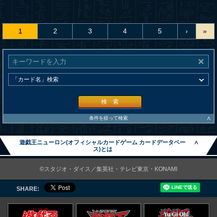
1
2
3
4
5
›
»
検 索
∧
条件を絞って検索
遊戯王ニューロン(オフィシャルカードゲーム カードデータベー
∧
ス)とは
©スタジオ・ダイス／集英社・テレビ東京・KONAMI
SHARE: