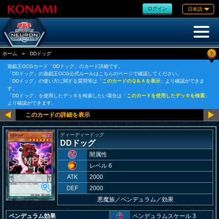
ログイン
日本語
?
ホーム
»
DDドッグ
遊戯王OCGカード「DDドッグ」のカード詳細です。
「DDドッグ」の遊戯王OCG公式ルールはこちらのページで確認してください。
「DDドッグ」の使い方に関する質問等は「
このカードのＱ＆Ａを表示
」より確認ができま
す。
「DDドッグ」を使用したデッキを検索したい場合は「
このカードを使用したデッキを検索
」
より確認ができます。
ディーディードッグ
DDドッグ
闇属性
レベル 6
ATK
2000
DEF
2000
悪魔族
／
ペンデュラム／効果
ペンデュラム効果
ペンデュラムスケール 3