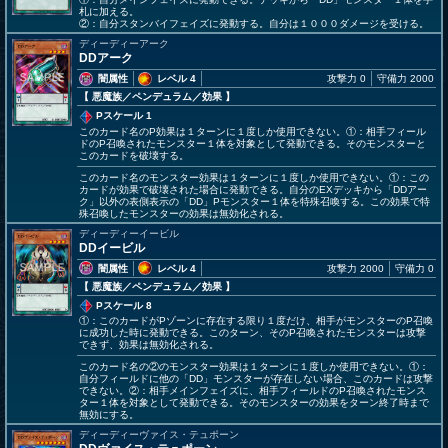
札に加える。
②：自分スタンバイフェイズに発動する。自分は１０００ダメージを受ける。
ディーディーアーク
DDアーク
闇属性
レベル 4
攻撃力 0
守備力 2000
【 悪魔族
／ペンデュラム／効果
】
Pスケール 1
このカード名のP効果は１ターンに１度しか使用できない。①：相手フィール
ドのP召喚されたモンスター１体を対象として発動できる。そのモンスターと
このカードを破壊する。
このカード名のモンスター効果は１ターンに１度しか使用できない。①：この
カードが効果で破壊された場合に発動できる。自分のEXデッキから「DDアー
ク」以外の表側表示の「DD」Pモンスター１体を特殊召喚する。この効果で特
殊召喚したモンスターの効果は無効化される。
ディーディーイービル
DDイービル
闇属性
レベル 4
攻撃力 2000
守備力 0
【 悪魔族
／ペンデュラム／効果
】
Pスケール 8
①：このカードがPゾーンに存在する限り１度だけ、相手がモンスターのP召喚
に成功した時に発動できる。このターン、そのP召喚されたモンスターは攻撃
できず、効果は無効化される。
このカード名の②のモンスター効果は１ターンに１度しか使用できない。①：
自分フィールドに他の「DD」モンスターが存在しない場合、このカードは攻撃
できない。②：相手メインフェイズに、相手フィールドのP召喚されたモンス
ター１体を対象として発動できる。そのモンスターの効果をターン終了時まで
無効にする。
ディーディーヴァイス・テュポーン