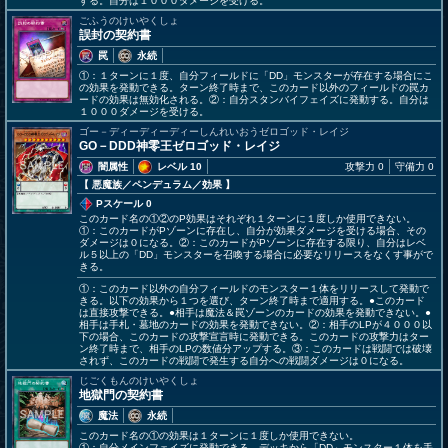
する。自分は１０００ダメージを受ける。
ごふうのけいやくしょ
誤封の契約書
罠
永続
①：１ターンに１度、自分フィールドに「DD」モンスターが存在する場合にこ
の効果を発動できる。ターン終了時まで、このカード以外のフィールドの罠カ
ードの効果は無効化される。②：自分スタンバイフェイズに発動する。自分は
１０００ダメージを受ける。
ゴー－ディーディーディーしんれいおうゼロゴッド・レイジ
GO－DDD神零王ゼロゴッド・レイジ
闇属性
レベル 10
攻撃力 0
守備力 0
【 悪魔族
／ペンデュラム／効果
】
Pスケール 0
このカード名の①②のP効果はそれぞれ１ターンに１度しか使用できない。
①：このカードがPゾーンに存在し、自分が効果ダメージを受ける場合、その
ダメージは０になる。②：このカードがPゾーンに存在する限り、自分はレベ
ル５以上の「DD」モンスターを召喚する場合に必要なリリースをなくす事がで
きる。
①：このカード以外の自分フィールドのモンスター１体をリリースして発動で
きる。以下の効果から１つを選び、ターン終了時まで適用する。●このカード
は直接攻撃できる。●相手は魔法＆罠ゾーンのカードの効果を発動できない。●
相手は手札・墓地のカードの効果を発動できない。②：相手のLPが４０００以
下の場合、このカードの攻撃宣言時に発動できる。このカードの攻撃力はター
ン終了時まで、相手のLPの数値分アップする。③：このカードは戦闘では破壊
されず、このカードの戦闘で発生する自分への戦闘ダメージは０になる。
じごくもんのけいやくしょ
地獄門の契約書
魔法
永続
このカード名の①の効果は１ターンに１度しか使用できない。
①：自分メインフェイズに発動できる。デッキから「DD」モンスター１体を手