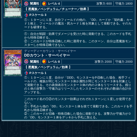
闇属性
レベル 4
攻撃力 600
守備力 1800
【 悪魔族
／ペンデュラム／チューナー／効果
】
Pスケール 3
①：１ターンに１度、自分フィールドの他の、「DD」カードか「契約書」カー
ド１枚と、フィールドの魔法・罠カード１枚を対象として発動できる。そのカ
ードを破壊する。
①：自分が戦闘・効果でダメージを受けた時に発動できる。このカードを手札
から特殊召喚する。
②：このカードが特殊召喚した時に適用する。このターン、自分は悪魔族モン
スターしか特殊召喚できない。
ディーディーカウント・サーベイヤー
DDカウント・サーベイヤー
闇属性
レベル 8
攻撃力 2000
守備力 2000
【 悪魔族
／ペンデュラム／効果
】
Pスケール 1
①：１ターンに１度、自分が「DDD」モンスターをP召喚した場合、相手フィ
ールドの、種族が同じモンスター３体か属性が同じモンスター３体を対象とし
て発動できる。その表側表示モンスター３体の内の２体をリリースする。残り
の１体の攻撃力・守備力はリリースしたモンスターのそれぞれの数値の合計分
アップする。
このカード名の①②のモンスター効果はそれぞれ１ターンに１度しか使用でき
ない。
①：手札から他の「DD」モンスター１体を捨てて発動できる。このカードを手
札から特殊召喚する。
②：このカードが召喚・特殊召喚した場合に発動できる。攻撃力か守備力が０
の「DD」モンスター１体をデッキから手札に加える。