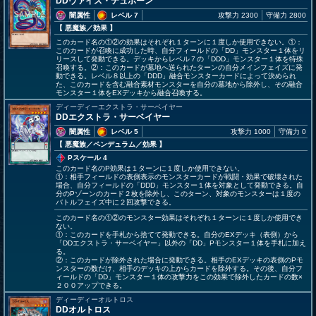
DDヴァイス・テュポーン
闇属性
レベル 7
攻撃力 2300
守備力 2800
【 悪魔族
／効果
】
このカード名の①②の効果はそれぞれ１ターンに１度しか使用できない。①：
このカードが召喚に成功した時、自分フィールドの「DD」モンスター１体をリ
リースして発動できる。デッキからレベル７の「DDD」モンスター１体を特殊
召喚する。②：このカードが墓地へ送られたターンの自分メインフェイズに発
動できる。レベル８以上の「DDD」融合モンスターカードによって決められ
た、このカードを含む融合素材モンスターを自分の墓地から除外し、その融合
モンスター１体をEXデッキから融合召喚する。
ディーディーエクストラ・サーベイヤー
DDエクストラ・サーベイヤー
闇属性
レベル 5
攻撃力 1000
守備力 0
【 悪魔族
／ペンデュラム／効果
】
Pスケール 4
このカード名のP効果は１ターンに１度しか使用できない。
①：相手フィールドの表側表示のモンスターカードが戦闘・効果で破壊された
場合、自分フィールドの「DDD」モンスター１体を対象として発動できる。自
分のPゾーンのカード２枚を除外し、このターン、対象のモンスターは１度の
バトルフェイズ中に２回攻撃できる。
このカード名の①②のモンスター効果はそれぞれ１ターンに１度しか使用でき
ない。
①：このカードを手札から捨てて発動できる。自分のEXデッキ（表側）から
「DDエクストラ・サーベイヤー」以外の「DD」Pモンスター１体を手札に加え
る。
②：このカードが除外された場合に発動できる。相手のEXデッキの表側のPモ
ンスターの数だけ、相手のデッキの上からカードを除外する。その後、自分フ
ィールドの「DD」モンスター１体の攻撃力をこの効果で除外したカードの数×
２００アップできる。
ディーディーオルトロス
DDオルトロス