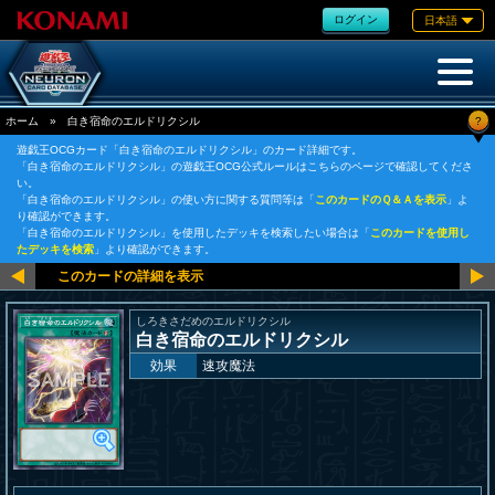
ログイン
日本語
?
ホーム
»
白き宿命のエルドリクシル
遊戯王OCGカード「白き宿命のエルドリクシル」のカード詳細です。
「白き宿命のエルドリクシル」の遊戯王OCG公式ルールはこちらのページで確認してくださ
い。
「白き宿命のエルドリクシル」の使い方に関する質問等は「
このカードのＱ＆Ａを表示
」よ
り確認ができます。
「白き宿命のエルドリクシル」を使用したデッキを検索したい場合は「
このカードを使用し
たデッキを検索
」より確認ができます。
しろきさだめのエルドリクシル
白き宿命のエルドリクシル
効果
速攻魔法