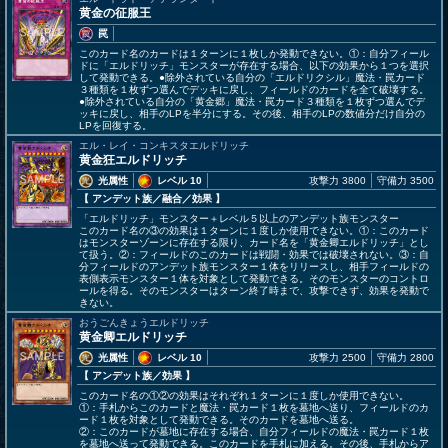
黄金の征服王
罠
このカード名のカードは１ターンに１枚しか発動できない。①：自分フィール
ドに「エルドリッチ」モンスターが存在する場合、以下の効果から１つを選択
して発動できる。●除外されている自分の「エルドリクシル」魔法・罠カード
３種類を１枚ずつ選んでデッキに戻し、フィールドのカードを全て破壊する。
●除外されている自分の「黄金郷」魔法・罠カード３種類を１枚ずつ選んでデ
ッキに戻し、相手のLPを半分にする。その後、相手のLPの数値分だけ自分の
LPを回復する。
エル・レイ・コンキスタエルドリッチ
黄金狂エルドリッチ
光属性
レベル 10
攻撃力 3800
守備力 3500
【 アンデット族
／融合／効果
】
「エルドリッチ」モンスター＋レベル５以上のアンデット族モンスター
このカード名の③の効果は１ターンに１度しか使用できない。①：このカード
はモンスターゾーンに存在する限り、カード名を「黄金卿エルドリッチ」とし
て扱う。②：フィールドのこのカードは戦闘・効果では破壊されない。③：自
分フィールドのアンデット族モンスター１体をリリースし、相手フィールドの
表側表示モンスター１体を対象として発動できる。そのモンスターのコントロ
ールを得る。そのモンスターはターン終了時まで、攻撃できず、効果を発動で
きない。
おうごんきょうエルドリッチ
黄金卿エルドリッチ
光属性
レベル 10
攻撃力 2500
守備力 2800
【 アンデット族
／効果
】
このカード名の①②の効果はそれぞれ１ターンに１度しか使用できない。
①：手札からこのカードと魔法・罠カード１枚を墓地へ送り、フィールドのカ
ード１枚を対象として発動できる。そのカードを墓地へ送る。
②：このカードが墓地に存在する場合、自分フィールドの魔法・罠カード１枚
を墓地へ送って発動できる。このカードを手札に加える。その後、手札からア