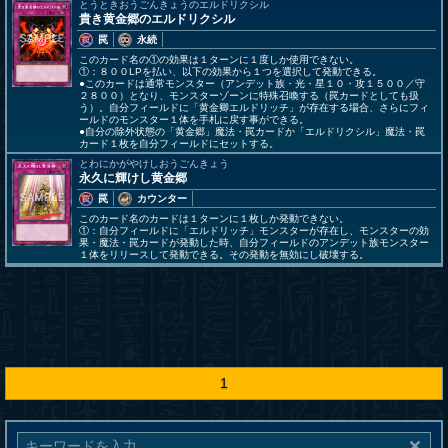
とうときおうごんきょうのエルドリクシル
貴き黄金郷のエルドリクシル
罠
永続
このカード名の①の効果は１ターンに１度しか使用できない。
①：８００LPを払い、以下の効果から１つを選択して発動できる。
●このカードは通常モンスター（アンデット族・光・星１０・攻１５００／守
２８００）となり、モンスターゾーンに特殊召喚する（罠カードとしても扱
う）。自分フィールドに「黄金卿エルドリッチ」が存在する場合、さらにフィ
ールドのモンスター１体を手札に戻す事ができる。
●自分の除外状態の「黄金郷」魔法・罠カードか「エルドリクシル」魔法・罠
カード１枚を自分フィールドにセットする。
とわにかがやけしおうごんきょう
永久に輝けし黄金郷
罠
カウンター
このカード名のカードは１ターンに１枚しか発動できない。
①：自分フィールドに「エルドリッチ」モンスターが存在し、モンスターの効
果・魔法・罠カードが発動した時、自分フィールドのアンデット族モンスター
１体をリリースして発動できる。その発動を無効にし破壊する。
1