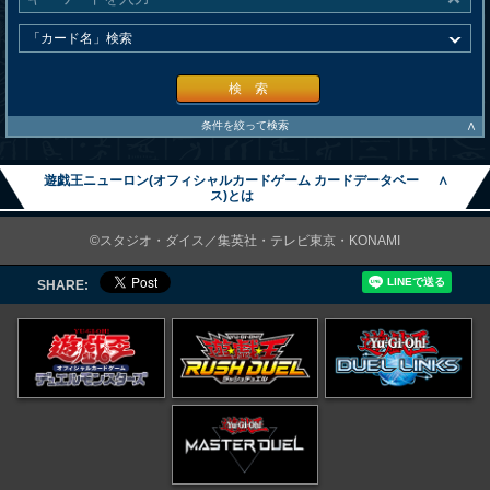
検 索
∧
条件を絞って検索
遊戯王ニューロン(オフィシャルカードゲーム カードデータベー
∧
ス)とは
©スタジオ・ダイス／集英社・テレビ東京・KONAMI
SHARE: