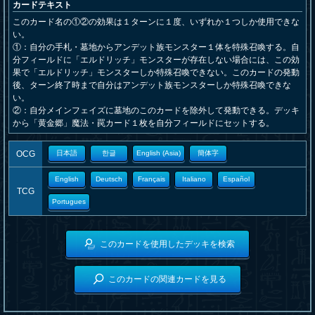
カードテキスト
このカード名の①②の効果は１ターンに１度、いずれか１つしか使用できな
い。
①：自分の手札・墓地からアンデット族モンスター１体を特殊召喚する。自
分フィールドに「エルドリッチ」モンスターが存在しない場合には、この効
果で「エルドリッチ」モンスターしか特殊召喚できない。このカードの発動
後、ターン終了時まで自分はアンデット族モンスターしか特殊召喚できな
い。
②：自分メインフェイズに墓地のこのカードを除外して発動できる。デッキ
から「黄金郷」魔法・罠カード１枚を自分フィールドにセットする。
OCG
日本語
한글
English (Asia)
簡体字
English
Deutsch
Français
Italiano
Español
TCG
Portugues
このカードを使用したデッキを検索
このカードの関連カードを見る