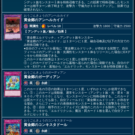
ンデット族モンスター１体を特殊召喚できる。この効果で特殊召喚したモンス
ターは相手ターン終了時まで、攻撃力・守備力が１０００アップし、効果では
破壊されない。
おうごんきょうのアンヘルカイド
黄金郷のアンヘルカイド
闇属性
レベル 10
攻撃力 1800
守備力 2500
【 アンデット族
／融合／効果
】
「黄金卿エルドリッチ」＋アンデット族モンスター
「黄金郷のアンヘルカイド」は１ターンに１度、融合召喚及び以下の方法での
み特殊召喚できる。
●自分のフィールドか墓地に「黄金卿エルドリッチ」が存在する状態で、自分
フィールドのアンデット族・光属性モンスター１体をリリースした場合にEXデ
ッキから特殊召喚できる。
このカード名の効果は１ターンに１度しか使用できない。
①：このカードがフィールドから墓地へ送られた場合に発動できる。自分のデ
ッキ・EXデッキ・墓地から「エルドリッチ」モンスター１体を特殊召喚する。
おうごんきょうのガーディアン
黄金郷のガーディアン
罠
永続
このカード名の①②の効果は１ターンに１度、いずれか１つしか使用できな
い。①：このカードは発動後、通常モンスター（アンデット族・光・星８・攻
８００／守２５００）となり、モンスターゾーンに特殊召喚する。このカード
は罠カードとしても扱う。自分フィールドに「黄金卿エルドリッチ」が存在す
る場合、さらにフィールドの表側表示モンスター１体を選んで攻撃力を０にで
きる。②：自分・相手のエンドフェイズに墓地のこのカードを除外して発動で
きる。デッキから「エルドリクシル」魔法・罠カード１枚を選んで自分フィー
ルドにセットする。
おうごんきょうのコンキスタドール
黄金郷のコンキスタドール
罠
永続