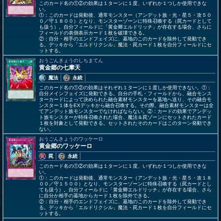
このカード名の①②の効果は１ターンに１度、いずれか１つしか使用できな
い。
①：このカードは発動後、通常モンスター（アンデット族・光・星５・攻５０
０／守１８００）となり、モンスターゾーンに特殊召喚する（罠カードとして
も扱う）。自分フィールドに「黄金卿エルドリッチ」が存在する場合、さらに
フィールドの表側表示カード１枚を破壊できる。
②：自分・相手のエンドフェイズに、墓地のこのカードを除外して発動でき
る。デッキから「エルドリクシル」魔法・罠カード１枚を自分フィールドにセ
ットする。
おうごんきょうのしちまてん
黄金郷の七摩天
魔法
永続
このカード名の①②の効果はそれぞれ１ターンに１度しか使用できない。①：
自分メインフェイズに発動できる。自分の手札・フィールドから、融合モンス
ターカードによって決められた融合素材モンスターを墓地へ送り、その融合モ
ンスター１体をEXデッキから融合召喚する。その際、融合素材モンスターは全
てアンデット族モンスターでなければならない。②：カードの効果でアンデッ
ト族モンスターが特殊召喚された場合、魔法＆罠ゾーンにセットされたカード
１枚を対象として発動できる。セットされたそのカードはこのターン発動でき
ない。
おうごんきょうのワッケーロ
黄金郷のワッケーロ
罠
永続
このカード名の①②の効果は１ターンに１度、いずれか１つしか使用できな
い。
①：このカードは発動後、通常モンスター（アンデット族・光・星５・攻１８
００／守１５００）となり、モンスターゾーンに特殊召喚する（罠カードとし
ても扱う）。自分フィールドに「黄金卿エルドリッチ」が存在する場合、さら
に自分か相手の墓地からカード１枚を除外できる。
②：自分・相手のエンドフェイズに、墓地のこのカードを除外して発動でき
る。デッキから「エルドリクシル」魔法・罠カード１枚を自分フィールドにセ
ットする。