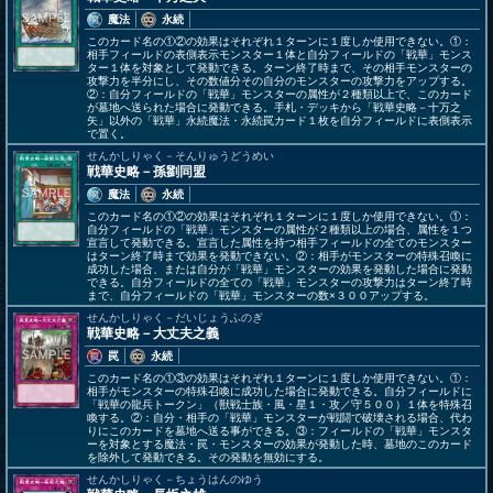
魔法
永続
このカード名の①②の効果はそれぞれ１ターンに１度しか使用できない。①：
相手フィールドの表側表示モンスター１体と自分フィールドの「戦華」モンス
ター１体を対象として発動できる。ターン終了時まで、その相手モンスターの
攻撃力を半分にし、その数値分その自分のモンスターの攻撃力をアップする。
②：自分フィールドの「戦華」モンスターの属性が２種類以上で、このカード
が墓地へ送られた場合に発動できる。手札・デッキから「戦華史略－十万之
矢」以外の「戦華」永続魔法・永続罠カード１枚を自分フィールドに表側表示
で置く。
せんかしりゃく－そんりゅうどうめい
戦華史略－孫劉同盟
魔法
永続
このカード名の①②の効果はそれぞれ１ターンに１度しか使用できない。①：
自分フィールドの「戦華」モンスターの属性が２種類以上の場合、属性を１つ
宣言して発動できる。宣言した属性を持つ相手フィールドの全てのモンスター
はターン終了時まで効果を発動できない。②：相手がモンスターの特殊召喚に
成功した場合、または自分が「戦華」モンスターの効果を発動した場合に発動
できる。自分フィールドの全ての「戦華」モンスターの攻撃力はターン終了時
まで、自分フィールドの「戦華」モンスターの数×３００アップする。
せんかしりゃく－だいじょうふのぎ
戦華史略－大丈夫之義
罠
永続
このカード名の①③の効果はそれぞれ１ターンに１度しか使用できない。①：
相手がモンスターの特殊召喚に成功した場合に発動できる。自分フィールドに
「戦華の龍兵トークン」（獣戦士族・風・星１・攻／守５００）１体を特殊召
喚する。②：自分・相手の「戦華」モンスターが戦闘で破壊される場合、代わ
りにこのカードを墓地へ送る事ができる。③：フィールドの「戦華」モンスタ
ーを対象とする魔法・罠・モンスターの効果が発動した時、墓地のこのカード
を除外して発動できる。その発動を無効にする。
せんかしりゃく－ちょうはんのゆう