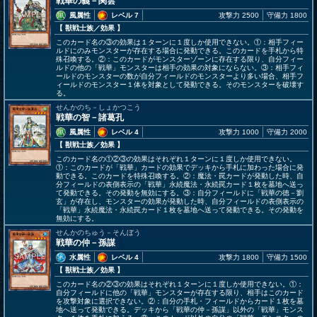
戦華の義－関雲
風属性
レベル 7
攻撃力 2500
守備力 1800
【 獣戦士族
／効果
】
このカード名の③の効果は１ターンに１度しか使用できない。①：相手フィー
ルドにのみモンスターが存在する場合に発動できる。このカードを手札から特
殊召喚する。②：このカードがモンスターゾーンに存在する限り、自分フィー
ルドの他の「戦華」モンスターは相手の効果の対象にならない。③：相手フィ
ールドのモンスターの数が自分フィールドのモンスターより多い場合、相手フ
ィールドのモンスター１体を対象として発動できる。そのモンスターを破壊す
る。
せんかのち－しょかつこう
戦華の智－諸葛孔
風属性
レベル 4
攻撃力 1000
守備力 2000
【 獣戦士族
／効果
】
このカード名の①②③の効果はそれぞれ１ターンに１度しか使用できない。
①：このカードが「戦華」カードの効果でデッキから手札に加わった場合に発
動できる。このカードを特殊召喚する。②：魔法・罠カードが発動した時、自
分フィールドの表側表示の「戦華」永続魔法・永続罠カード１枚を墓地へ送っ
て発動できる。その発動を無効にする。③：自分フィールドに「戦華の徳－劉
玄」が存在し、モンスターの効果が発動した時、自分フィールドの表側表示の
「戦華」永続魔法・永続罠カード１枚を墓地へ送って発動できる。その発動を
無効にする。
せんかのちゅう－そんぼう
戦華の仲－孫謀
水属性
レベル 4
攻撃力 1800
守備力 1500
【 獣戦士族
／効果
】
このカード名の②③の効果はそれぞれ１ターンに１度しか使用できない。①：
自分フィールドに他の「戦華」モンスターが存在する限り、相手はこのカード
を攻撃対象に選択できない。②：自分の手札・フィールドからカード１枚を墓
地へ送って発動できる。デッキから「戦華の仲－孫謀」以外の「戦華」モンス