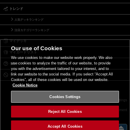
トレンド
人気デッキランキング
注目カテゴリーランキング
マイデッキ
Our use of Cookies
マイカードリスト
We use cookies to make our website work properly. We also
use cookies to analyze the traffic of our website, to provide
Ｑ＆Ａ
you with the advertisement tailored to your interest, and to
link our website to the social media. If you select “Accept All
リミットレギュレーション
Cookies”, all of these cookies will be used on our website.
Cookie Notice
Cookies Settings
お問い合わせ
ご利用規約
サイトポリシー
Cookies Settings
©2026 Konami Digital Entertainment
Reject All Cookies
Accept All Cookies