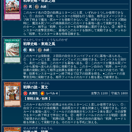
戦華史略－長坂之雄
罠
永続
このカード名の②③の効果は１ターンに１度、いずれか１つしか使用できな
い。①：自分の「戦華」モンスターが戦闘を行う場合、相手はダメージステッ
プ終了時まで魔法・罠カードを発動できない。②：相手のバトルフェイズ開始
時に、魔法＆罠ゾーンの表側表示のこのカードを墓地へ送って発動できる。こ
のターン、相手は「戦華」モンスターを攻撃対象に選択できない。③：相手モ
ンスターの攻撃宣言時に、墓地のこのカードを除外して発動できる。デッキか
ら「戦華」モンスター１体を特殊召喚する。
せんかしりゃく－とうなんのかぜ
戦華史略－東南之風
魔法
永続
このカードは発動後、２回目の自分スタンバイフェイズに墓地へ送られる。
①：１ターンに１度、自分メインフェイズに発動できる。コイントスを１回行
う。表だった場合、このカードを墓地へ送る。②：このカードが魔法＆罠ゾー
ンから墓地へ送られた場合に発動できる。このターン自分の「戦華」カードの
効果の発動に対して相手は効果を発動できず、自分フィールドの全ての「戦
華」効果モンスターはターン終了時まで以下の効果を得る。●このカードの攻
撃宣言時に発動できる。相手フィールドのカード１枚を選んで破壊する。
せんかのき－かぶん
戦華の詭－賈文
炎属性
レベル 4
攻撃力 1100
守備力 1800
【 獣戦士族
／効果
】
このカード名の①②の効果はそれぞれ１ターンに１度しか使用できない。①：
自分フィールドの永続魔法・永続罠カード１枚を対象として発動できる。その
カードを墓地へ送り、フィールドの表側表示モンスター２体を選び、その攻撃
力をターン終了時まで半分にする。②：相手フィールドのカードが戦闘・効果
で破壊された場合、「戦華の詭－賈文」以外の自分の墓地の「戦華」カード１
枚を対象として発動できる。そのカードを手札に加える。
せんかのぎ－かんうん