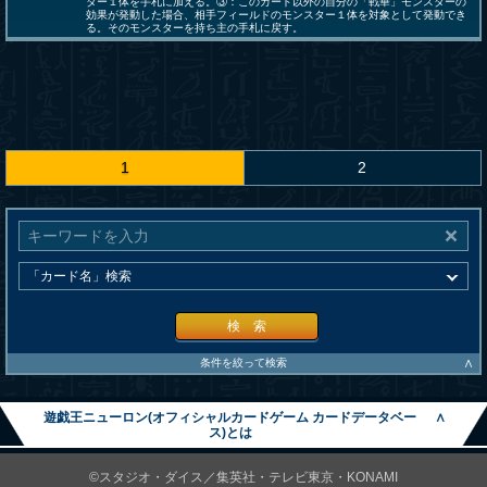
ター１体を手札に加える。③：このカード以外の自分の「戦華」モンスターの
効果が発動した場合、相手フィールドのモンスター１体を対象として発動でき
る。そのモンスターを持ち主の手札に戻す。
1
2
検 索
∧
条件を絞って検索
遊戯王ニューロン(オフィシャルカードゲーム カードデータベー
∧
ス)とは
©スタジオ・ダイス／集英社・テレビ東京・KONAMI