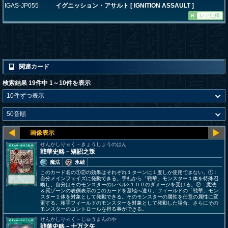
IGAS-JP055
イグニッション・アサルト [ IGNITION ASSAULT ]
R
レア仕様
関連カード
検索結果 19件中 1～10件を表示
せんかしりゃく－きょうしょうのはん
戦華史略－矯詔之叛
魔法
永続
このカード名の①②の効果はそれぞれ１ターンに１度しか使用できない。①：
自分メインフェイズに発動できる。手札から「戦華」モンスター１体を特殊召
喚し、自分はそのモンスターのレベル×１００のダメージを受ける。②：魔法
＆罠ゾーンの表側表示のこのカードを墓地へ送り、フィールドの「戦華」モン
スター１体を対象として発動できる。そのモンスターの属性を任意の属性に変
更する。相手フィールドのモンスターを対象として発動した場合、さらにその
モンスターのコントロールを得る事ができる。
せんかしりゃく－じゅうまんのや
戦華史略－十万之矢