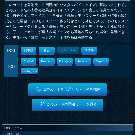
このカードは発動後、２回目の自分スタンバイフェイズに墓地へ送られる。
このカード名の①②の効果はそれぞれ１ターンに１度しか使用できない。
①：自分メインフェイズに、自分が「戦華」モンスターの召喚・特殊召喚に
成功した場合、そのモンスター１体を対象として発動できる。そのモンスタ
ーとはカード名が異なる「戦華」モンスター１体をデッキから手札に加え
る。②：このカードが魔法＆罠ゾーンから墓地へ送られた場合に発動でき
る。手札から「戦華」モンスター１体を特殊召喚する。
OCG
日本語
한글
English (Asia)
簡体字
English
Deutsch
Français
Italiano
Español
TCG
Portugues
このカードを使用したデッキを検索
このカードの関連カードを見る
収録シリーズ
2019-10-12