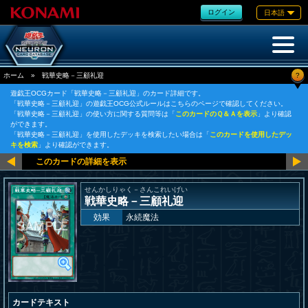
ログイン
日本語
?
ホーム
»
戦華史略－三顧礼迎
遊戯王OCGカード「戦華史略－三顧礼迎」のカード詳細です。
「戦華史略－三顧礼迎」の遊戯王OCG公式ルールはこちらのページで確認してください。
「戦華史略－三顧礼迎」の使い方に関する質問等は「
このカードのＱ＆Ａを表示
」より確認
ができます。
「戦華史略－三顧礼迎」を使用したデッキを検索したい場合は「
このカードを使用したデッ
キを検索
」より確認ができます。
せんかしりゃく－さんこれいげい
戦華史略－三顧礼迎
効果
永続魔法
カードテキスト