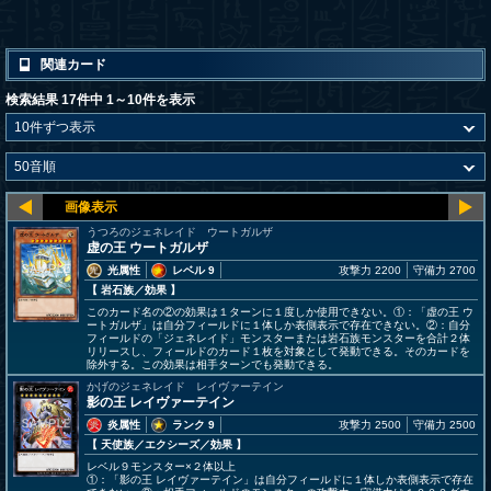
関連カード
検索結果 17件中 1～10件を表示
うつろのジェネレイド ウートガルザ
虚の王 ウートガルザ
光属性
レベル 9
攻撃力 2200
守備力 2700
【 岩石族
／効果
】
このカード名の②の効果は１ターンに１度しか使用できない。①：「虚の王 ウ
ートガルザ」は自分フィールドに１体しか表側表示で存在できない。②：自分
フィールドの「ジェネレイド」モンスターまたは岩石族モンスターを合計２体
リリースし、フィールドのカード１枚を対象として発動できる。そのカードを
除外する。この効果は相手ターンでも発動できる。
かげのジェネレイド レイヴァーテイン
影の王 レイヴァーテイン
炎属性
ランク 9
攻撃力 2500
守備力 2500
【 天使族
／エクシーズ／効果
】
レベル９モンスター×２体以上
①：「影の王 レイヴァーテイン」は自分フィールドに１体しか表側表示で存在