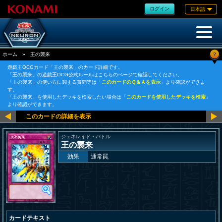
ログイン
日本語
?
ホーム
»
王の襲来
遊戯王OCGカード「王の襲来」のカード詳細です。
「王の襲来」の遊戯王OCG公式ルールはこちらのページで確認してください。
「王の襲来」の使い方に関する質問等は「
このカードのＱ＆Ａを表示
」より確認ができま
す。
「王の襲来」を使用したデッキを検索したい場合は「
このカードを使用したデッキを検索
」
より確認ができます。
ジェネレイド・バトル
王の襲来
効果
通常罠
カードテキスト