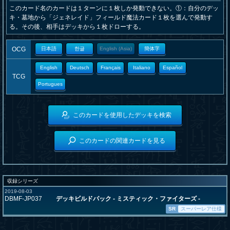
このカード名のカードは１ターンに１枚しか発動できない。①：自分のデッ
キ・墓地から「ジェネレイド」フィールド魔法カード１枚を選んで発動す
る。その後、相手はデッキから１枚ドローする。
OCG
日本語
한글
English (Asia)
簡体字
English
Deutsch
Français
Italiano
Español
TCG
Portugues
このカードを使用したデッキを検索
このカードの関連カードを見る
収録シリーズ
2019-08-03
DBMF-JP037
デッキビルドパック - ミスティック・ファイターズ -
SR
スーパーレア仕様