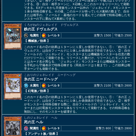
できない。②：相手フィールドのモンスターの攻撃力・守備力は１０００ダウ
ンする。③：自分・相手ターンに、X召喚したこのカードをリリースして発動
できる。EXデッキから天使族モンスター以外の「ジェネレイド」Xモンスター
１体を特殊召喚する。その後、このカードが持っていたX素材の数まで、自分
または相手の、フィールド・墓地のカードを選んでこの効果で特殊召喚したモ
ンスターの下に重ねてX素材にできる。
くろがねのジェネレイド ドヴェルグス
鉄の王 ドヴェルグス
地属性
レベル 9
攻撃力 1500
守備力 2500
【 機械族
／効果
】
このカード名の②の効果は１ターンに１度しか使用できない。①：「鉄の王 ド
ヴェルグス」は自分フィールドに１体しか表側表示で存在できない。②：自分
フィールドの「ジェネレイド」モンスターまたは機械族モンスターを任意の数
だけリリースして発動できる。リリースした数だけ、リリースしたモンスター
とはカード名が異なる、「ジェネレイド」モンスターまたは機械族モンスター
を手札から守備表示で特殊召喚する（同名カードは１枚まで）。この効果は相
手ターンでも発動できる。
こおりのジェネレイド ニードヘッグ
氷の王 ニードヘッグ
水属性
レベル 9
攻撃力 2100
守備力 2600
【 幻竜族
／効果
】
このカード名の②の効果は１ターンに１度しか使用できない。①：「氷の王 ニ
ードヘッグ」は自分フィールドに１体しか表側表示で存在できない。②：相手
がモンスターを特殊召喚する際に、自分フィールドの「ジェネレイド」モンス
ターまたは幻竜族モンスター１体をリリースして発動できる。その特殊召喚を
無効にし、そのモンスターを破壊する。
しのジェネレイド ヘル
死の王 ヘル
闇属性
レベル 9
攻撃力 800
守備力 2800
【 アンデット族
／効果
】