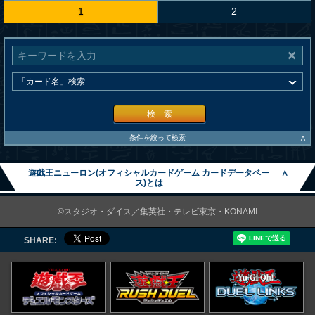
1
2
検 索
∧
条件を絞って検索
遊戯王ニューロン(オフィシャルカードゲーム カードデータベー
∧
ス)とは
©スタジオ・ダイス／集英社・テレビ東京・KONAMI
SHARE: