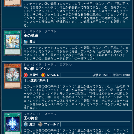
このカード名の②の効果は１ターンに１度しか使用できない。①：「死の王 ヘ
ル」は自分フィールドに１体しか表側表示で存在できない。②：自分フィール
ドの「ジェネレイド」モンスターまたはアンデット族モンスター１体をリリー
スし、そのモンスターとはカード名が異なる自分の墓地の、「ジェネレイド」
モンスターまたはアンデット族モンスター１体を対象として発動できる。その
モンスターを守備表示で特殊召喚する。この効果は相手ターンでも発動でき
る。
ジェネレイド・クエスト
王の試練
魔法
このカード名のカードは１ターンに１枚しか発動できない。①：手札の「ジェ
ネレイド」モンスター１体を相手に見せ、デッキから「王の試練」以外の「ジ
ェネレイド」魔法・罠カードを２枚まで手札に加える（同名カードは１枚ま
で）。その後、見せたカードをデッキの一番下に戻す。
ジェネレイド・シャドウ ロプトル
王の影 ロプトル
炎属性
レベル 4
攻撃力 1500
守備力 1500
【 天使族
／効果
】
このカード名の③の効果は１ターンに１度しか使用できない。①：「王の影 ロ
プトル」は自分フィールドに１体しか表側表示で存在できない。②：自分フィ
ールドの「ジェネレイド」モンスターの攻撃力・守備力は相手ターンの間１０
００アップする。③：自分・相手のメインフェイズに、自分フィールドの「ジ
ェネレイド」モンスター１体をリリースして発動できる。そのモンスターとは
カード名が異なるレベル９の「ジェネレイド」モンスター１体をデッキから特
殊召喚する。
ジェネレイド・ステージ
王の舞台
魔法
フィールド
このカード名の②の効果は１ターンに１度しか使用できない。①：１ターンに
１度、相手がデッキからカードを手札に加えた場合に発動できる。デッキから