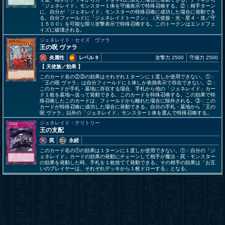
「ジェネレイド」モンスター１体を守備表示で特殊召喚する。②：相手ターン
に、自分が「ジェネレイド」モンスターの特殊召喚に成功した場合に発動でき
る。自分フィールドに「ジェネレイドトークン」（天使族・光・星４・攻／守
１５００）を可能な限り攻撃表示で特殊召喚する。このトークンはエンドフェ
イズに破壊される。
ジェネレイド・セイズ ヴァラ
王の呪 ヴァラ
炎属性
レベル 9
攻撃力 2500
守備力 2500
【 天使族
／効果
】
このカード名の②③の効果はそれぞれ１ターンに１度しか使用できない。①：
「王の呪 ヴァラ」は自分フィールドに１体しか表側表示で存在できない。②：
このカードが手札・墓地に存在する場合、手札から他の「ジェネレイド」カー
ド１枚を墓地へ送って発動できる。このカードを特殊召喚する。この効果で特
殊召喚したこのカードは、フィールドから離れた場合に除外される。③：この
カードが特殊召喚に成功した場合に発動できる。自分の手札・墓地から「王の
呪 ヴァラ」以外の「ジェネレイド」モンスター１体を選んで特殊召喚する。
ジェネレイド・テリトリー
王の支配
罠
永続
このカード名の①の効果は１ターンに１度しか使用できない。①：自分の「ジ
ェネレイド」カードの効果の発動にチェーンして相手が魔法・罠・モンスター
の効果を発動した時、手札を１枚捨てて発動できる。その相手の効果は「お互
いのプレイヤーは、それぞれデッキから１枚ドローする」となる。