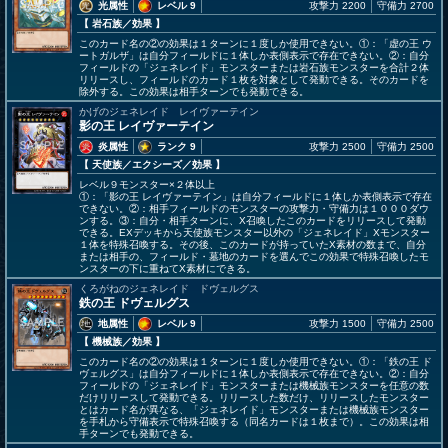
光属性
レベル 9
攻撃力 2200
守備力 2700
【 岩石族
／効果
】
このカード名の②の効果は１ターンに１度しか使用できない。①：「虚の王 ウ
ートガルザ」は自分フィールドに１体しか表側表示で存在できない。②：自分
フィールドの「ジェネレイド」モンスターまたは岩石族モンスターを合計２体
リリースし、フィールドのカード１枚を対象として発動できる。そのカードを
除外する。この効果は相手ターンでも発動できる。
かげのジェネレイド レイヴァーテイン
影の王 レイヴァーテイン
炎属性
ランク 9
攻撃力 2500
守備力 2500
【 天使族
／エクシーズ／効果
】
レベル９モンスター×２体以上
①：「影の王 レイヴァーテイン」は自分フィールドに１体しか表側表示で存在
できない。②：相手フィールドのモンスターの攻撃力・守備力は１０００ダウ
ンする。③：自分・相手ターンに、X召喚したこのカードをリリースして発動
できる。EXデッキから天使族モンスター以外の「ジェネレイド」Xモンスター
１体を特殊召喚する。その後、このカードが持っていたX素材の数まで、自分
または相手の、フィールド・墓地のカードを選んでこの効果で特殊召喚したモ
ンスターの下に重ねてX素材にできる。
くろがねのジェネレイド ドヴェルグス
鉄の王 ドヴェルグス
地属性
レベル 9
攻撃力 1500
守備力 2500
【 機械族
／効果
】
このカード名の②の効果は１ターンに１度しか使用できない。①：「鉄の王 ド
ヴェルグス」は自分フィールドに１体しか表側表示で存在できない。②：自分
フィールドの「ジェネレイド」モンスターまたは機械族モンスターを任意の数
だけリリースして発動できる。リリースした数だけ、リリースしたモンスター
とはカード名が異なる、「ジェネレイド」モンスターまたは機械族モンスター
を手札から守備表示で特殊召喚する（同名カードは１枚まで）。この効果は相
手ターンでも発動できる。