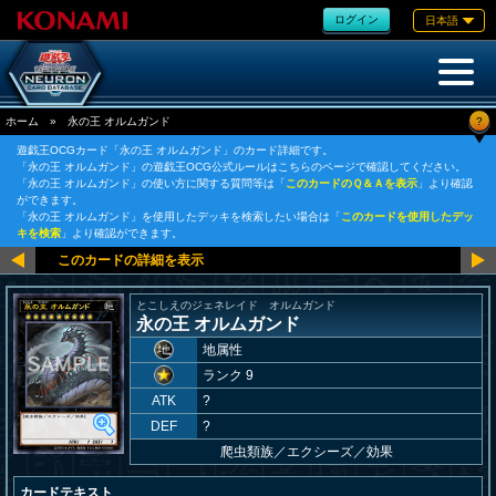
ログイン
日本語
?
ホーム
»
永の王 オルムガンド
遊戯王OCGカード「永の王 オルムガンド」のカード詳細です。
「永の王 オルムガンド」の遊戯王OCG公式ルールはこちらのページで確認してください。
「永の王 オルムガンド」の使い方に関する質問等は「
このカードのＱ＆Ａを表示
」より確認
ができます。
「永の王 オルムガンド」を使用したデッキを検索したい場合は「
このカードを使用したデッ
キを検索
」より確認ができます。
とこしえのジェネレイド オルムガンド
永の王 オルムガンド
地属性
ランク 9
ATK
?
DEF
?
爬虫類族
／
エクシーズ／効果
カードテキスト