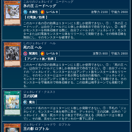
こおりのジェネレイド ニードヘッグ
氷の王 ニードヘッグ
水属性
レベル 9
攻撃力 2100
守備力 2600
【 幻竜族
／効果
】
このカード名の②の効果は１ターンに１度しか使用できない。①：「氷の王 ニ
ードヘッグ」は自分フィールドに１体しか表側表示で存在できない。②：相手
がモンスターを特殊召喚する際に、自分フィールドの「ジェネレイド」モンス
ターまたは幻竜族モンスター１体をリリースして発動できる。その特殊召喚を
無効にし、そのモンスターを破壊する。
しのジェネレイド ヘル
死の王 ヘル
闇属性
レベル 9
攻撃力 800
守備力 2800
【 アンデット族
／効果
】
このカード名の②の効果は１ターンに１度しか使用できない。①：「死の王 ヘ
ル」は自分フィールドに１体しか表側表示で存在できない。②：自分フィール
ドの「ジェネレイド」モンスターまたはアンデット族モンスター１体をリリー
スし、そのモンスターとはカード名が異なる自分の墓地の、「ジェネレイド」
モンスターまたはアンデット族モンスター１体を対象として発動できる。その
モンスターを守備表示で特殊召喚する。この効果は相手ターンでも発動でき
る。
ジェネレイド・クエスト
王の試練
魔法
このカード名のカードは１ターンに１枚しか発動できない。①：手札の「ジェ
ネレイド」モンスター１体を相手に見せ、デッキから「王の試練」以外の「ジ
ェネレイド」魔法・罠カードを２枚まで手札に加える（同名カードは１枚ま
で）。その後、見せたカードをデッキの一番下に戻す。
ジェネレイド・シャドウ ロプトル
王の影 ロプトル