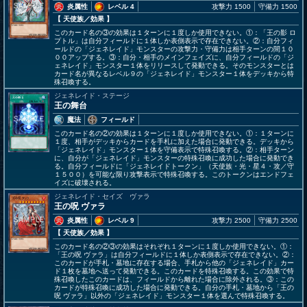
炎属性
レベル 4
攻撃力 1500
守備力 1500
【 天使族
／効果
】
このカード名の③の効果は１ターンに１度しか使用できない。①：「王の影 ロ
プトル」は自分フィールドに１体しか表側表示で存在できない。②：自分フィ
ールドの「ジェネレイド」モンスターの攻撃力・守備力は相手ターンの間１０
００アップする。③：自分・相手のメインフェイズに、自分フィールドの「ジ
ェネレイド」モンスター１体をリリースして発動できる。そのモンスターとは
カード名が異なるレベル９の「ジェネレイド」モンスター１体をデッキから特
殊召喚する。
ジェネレイド・ステージ
王の舞台
魔法
フィールド
このカード名の②の効果は１ターンに１度しか使用できない。①：１ターンに
１度、相手がデッキからカードを手札に加えた場合に発動できる。デッキから
「ジェネレイド」モンスター１体を守備表示で特殊召喚する。②：相手ターン
に、自分が「ジェネレイド」モンスターの特殊召喚に成功した場合に発動でき
る。自分フィールドに「ジェネレイドトークン」（天使族・光・星４・攻／守
１５００）を可能な限り攻撃表示で特殊召喚する。このトークンはエンドフェ
イズに破壊される。
ジェネレイド・セイズ ヴァラ
王の呪 ヴァラ
炎属性
レベル 9
攻撃力 2500
守備力 2500
【 天使族
／効果
】
このカード名の②③の効果はそれぞれ１ターンに１度しか使用できない。①：
「王の呪 ヴァラ」は自分フィールドに１体しか表側表示で存在できない。②：
このカードが手札・墓地に存在する場合、手札から他の「ジェネレイド」カー
ド１枚を墓地へ送って発動できる。このカードを特殊召喚する。この効果で特
殊召喚したこのカードは、フィールドから離れた場合に除外される。③：この
カードが特殊召喚に成功した場合に発動できる。自分の手札・墓地から「王の
呪 ヴァラ」以外の「ジェネレイド」モンスター１体を選んで特殊召喚する。