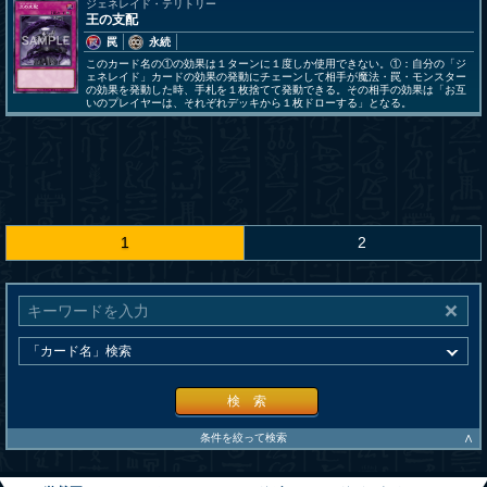
ジェネレイド・テリトリー
王の支配
罠
永続
このカード名の①の効果は１ターンに１度しか使用できない。①：自分の「ジ
ェネレイド」カードの効果の発動にチェーンして相手が魔法・罠・モンスター
の効果を発動した時、手札を１枚捨てて発動できる。その相手の効果は「お互
いのプレイヤーは、それぞれデッキから１枚ドローする」となる。
1
2
検 索
∧
条件を絞って検索