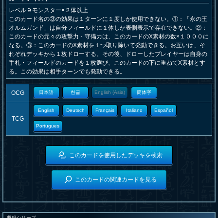
レベル９モンスター×２体以上
このカード名の③の効果は１ターンに１度しか使用できない。①：「永の王
オルムガンド」は自分フィールドに１体しか表側表示で存在できない。②：
このカードの元々の攻撃力・守備力は、このカードのX素材の数×１０００に
なる。③：このカードのX素材を１つ取り除いて発動できる。お互いは、そ
れぞれデッキから１枚ドローする。その後、ドローしたプレイヤーは自身の
手札・フィールドのカードを１枚選び、このカードの下に重ねてX素材とす
る。この効果は相手ターンでも発動できる。
OCG
日本語
한글
English (Asia)
簡体字
English
Deutsch
Français
Italiano
Español
TCG
Portugues
このカードを使用したデッキを検索
このカードの関連カードを見る
収録シリーズ