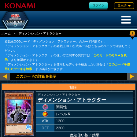
ログイン
日本語
?
ホーム
»
ディメンション・アトラクター
遊戯王OCGカード「ディメンション・アトラクター」のカード詳細です。
「ディメンション・アトラクター」の遊戯王OCG公式ルールはこちらのページで確認してく
ださい。
「ディメンション・アトラクター」の使い方に関する質問等は「
このカードのＱ＆Ａを表
示
」より確認ができます。
「ディメンション・アトラクター」を使用したデッキを検索したい場合は「
このカードを使
用したデッキを検索
」より確認ができます。
制限
ディメンション・アトラクター
ディメンション・アトラクター
闇属性
レベル 6
ATK
1200
DEF
2200
魔法使い族
／
効果