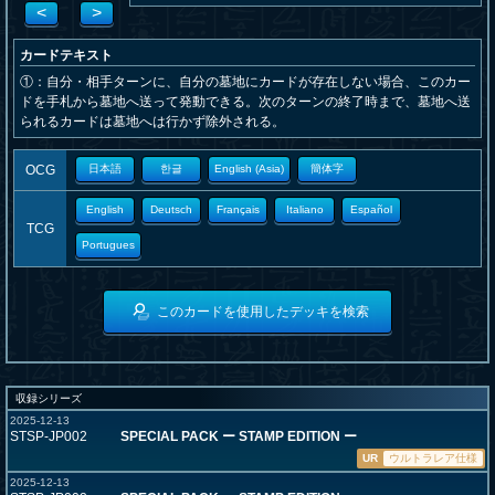
<
>
カードテキスト
①：自分・相手ターンに、自分の墓地にカードが存在しない場合、このカー
ドを手札から墓地へ送って発動できる。次のターンの終了時まで、墓地へ送
られるカードは墓地へは行かず除外される。
OCG
日本語
한글
English (Asia)
簡体字
English
Deutsch
Français
Italiano
Español
TCG
Portugues
このカードを使用したデッキを検索
収録シリーズ
2025-12-13
STSP-JP002
SPECIAL PACK ー STAMP EDITION ー
UR
ウルトラレア仕様
2025-12-13