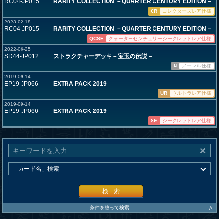
RC04-JP015
RARITY COLLECTION －QUARTER CENTURY EDITION－
CR
コレクターズレア仕様
2023-02-18
RC04-JP015
RARITY COLLECTION －QUARTER CENTURY EDITION－
QCSE
クォーターセンチュリーシークレットレア仕様
2022-06-25
SD44-JP012
ストラクチャーデッキ－宝玉の伝説－
N
ノーマル仕様
2019-09-14
EP19-JP066
EXTRA PACK 2019
UR
ウルトラレア仕様
2019-09-14
EP19-JP066
EXTRA PACK 2019
SE
シークレットレア仕様
検 索
∧
条件を絞って検索