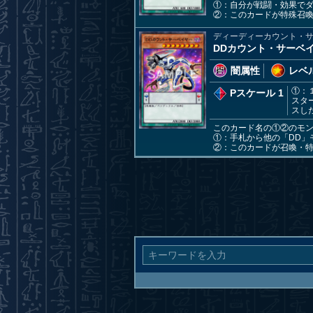
①：自分が戦闘・効果で
②：このカードが特殊召
ディーディーカウント・
DDカウント・サーベ
闇属性
レベル
①：
Pスケール 1
スタ
スし
このカード名の①②のモ
①：手札から他の「DD」
②：このカードが召喚・特