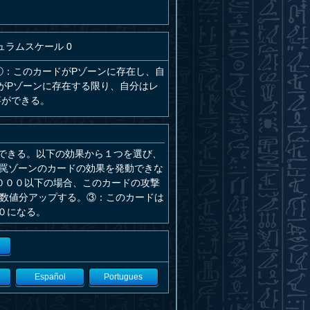
ュラムスケール 0
①：このカードがPゾーンに存在し、自
がPゾーンに存在する限り、自分はレ
事ができる。
できる。以下の効果から１つを選び、
＆罠ゾーンのカードの効果を発動できな
０００以下の場合、このカードの攻撃
の数値分アップする。③：このカードは
０になる。
Español
Portugues