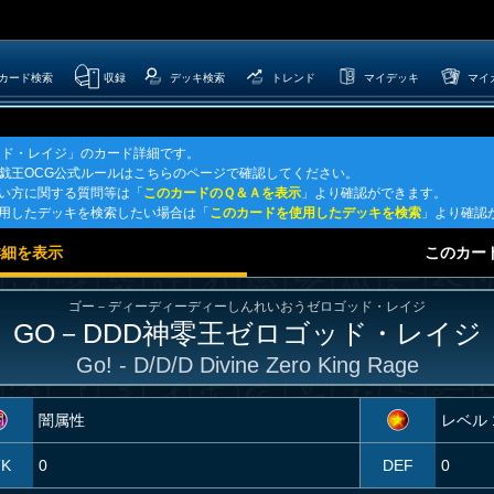
カード検索
収録
デッキ検索
トレンド
マイデッキ
マイ
ッド・レイジ」のカード詳細です。
遊戯王OCG公式ルールはこちらのページで確認してください。
使い方に関する質問等は「
このカードのＱ＆Ａを表示
」より確認ができます。
使用したデッキを検索したい場合は「
このカードを使用したデッキを検索
」より確認
詳細を表示
このカー
ゴー－ディーディーディーしんれいおうゼロゴッド・レイジ
GO－DDD神零王ゼロゴッド・レイジ
Go! - D/D/D Divine Zero King Rage
闇属性
レベル 
TK
0
DEF
0