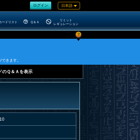
ログイン
日本語
リミット
カードリスト
Ｑ＆Ａ
レギュレーション
?
ができます。
ドのＱ＆Ａを表示
10