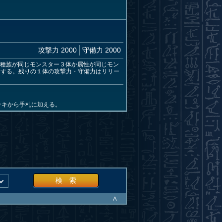
攻撃力 2000
守備力 2000
、種族が同じモンスター３体か属性が同じモン
スする。残りの１体の攻撃力・守備力はリリー
ッキから手札に加える。
検 索
∧