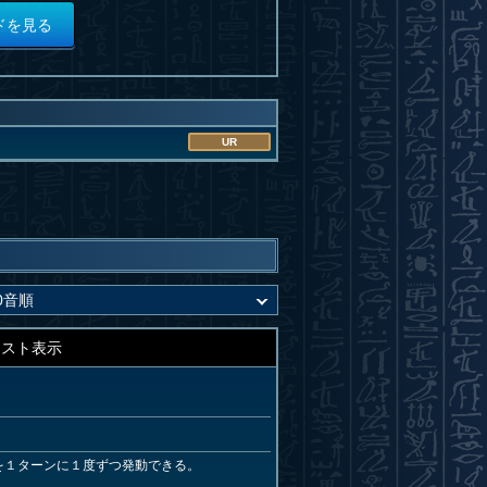
ドを見る
UR
キスト表示
を１ターンに１度ずつ発動できる。