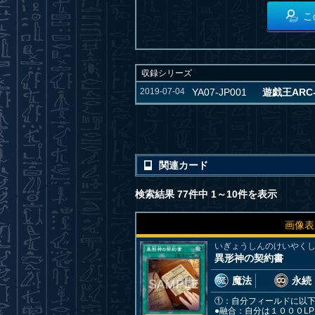
こ
収録シリーズ
2019-07-04
YA07-JP001
遊戯王ARC
関連カード
検索結果 77件中 1～10件を表示
画像表
いぎょうしんのけいやく
異形神の契約書
魔法
永続
①：自分フィールドに以下
●融合：自分は１０００L