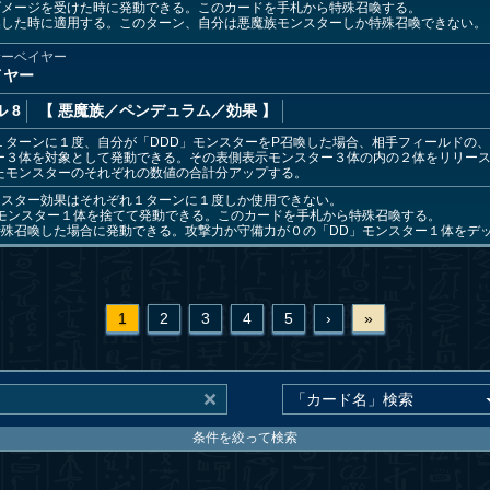
ダメージを受けた時に発動できる。このカードを手札から特殊召喚する。
喚した時に適用する。このターン、自分は悪魔族モンスターしか特殊召喚できない。
サーベイヤー
イヤー
 8
【 悪魔族
／ペンデュラム／効果
】
１ターンに１度、自分が「DDD」モンスターをP召喚した場合、相手フィールドの
ー３体を対象として発動できる。その表側表示モンスター３体の内の２体をリリー
たモンスターのそれぞれの数値の合計分アップする。
ンスター効果はそれぞれ１ターンに１度しか使用できない。
モンスター１体を捨てて発動できる。このカードを手札から特殊召喚する。
殊召喚した場合に発動できる。攻撃力か守備力が０の「DD」モンスター１体をデ
1
2
3
4
5
›
»
条件を絞って検索