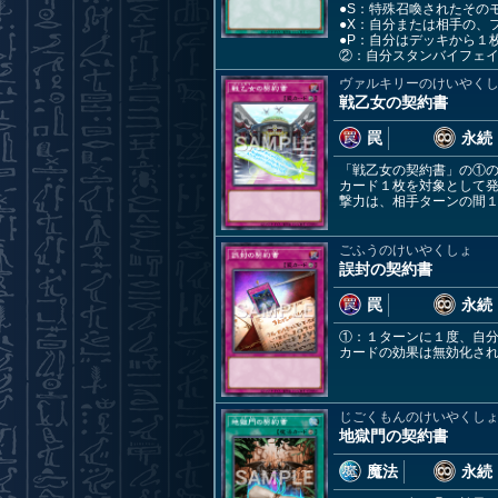
●S：特殊召喚されたその
●X：自分または相手の、
●P：自分はデッキから１
②：自分スタンバイフェ
ヴァルキリーのけいやく
戦乙女の契約書
罠
永続
「戦乙女の契約書」の①の
カード１枚を対象として
撃力は、相手ターンの間
ごふうのけいやくしょ
誤封の契約書
罠
永続
①：１ターンに１度、自分
カードの効果は無効化さ
じごくもんのけいやくし
地獄門の契約書
魔法
永続