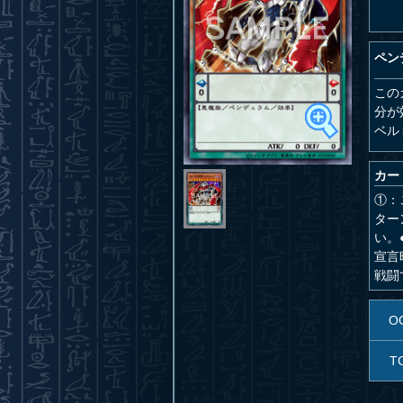
ペン
この
分が
ベル
カー
①：
ター
い。
宣言
戦闘
O
T