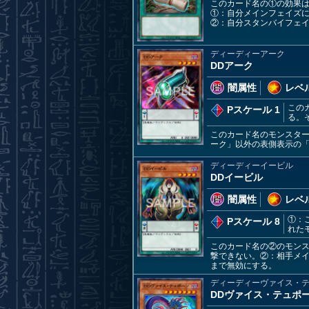
このカード名の①の効果
①：自分メインフェイズに
②：自分スタンバイフェ
ディーディーアーク
DDアーク
闇属性
レベル
この
Pスケール 1
る。
このカード名のモンスター
ーク」以外の表側表示の「
ディーディーイービル
DDイービル
闇属性
レベル
①：
Pスケール 8
れた
このカード名の②のモンス
撃できない。②：相手メ
まで無効にする。
ディーディーヴァイス・
DDヴァイス・テュポ