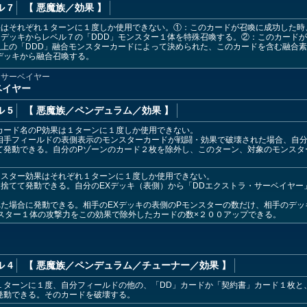
 7
【 悪魔族
／効果
】
はそれぞれ１ターンに１度しか使用できない。①：このカードが召喚に成功した時
デッキからレベル７の「DDD」モンスター１体を特殊召喚する。②：このカード
上の「DDD」融合モンスターカードによって決められた、このカードを含む融合
デッキから融合召喚する。
・サーベイヤー
ベイヤー
 5
【 悪魔族
／ペンデュラム／効果
】
カード名のP効果は１ターンに１度しか使用できない。
相手フィールドの表側表示のモンスターカードが戦闘・効果で破壊された場合、自分
て発動できる。自分のPゾーンのカード２枚を除外し、このターン、対象のモンスタ
ンスター効果はそれぞれ１ターンに１度しか使用できない。
捨てて発動できる。自分のEXデッキ（表側）から「DDエクストラ・サーベイヤー
た場合に発動できる。相手のEXデッキの表側のPモンスターの数だけ、相手のデ
スター１体の攻撃力をこの効果で除外したカードの数×２００アップできる。
 4
【 悪魔族
／ペンデュラム／チューナー／効果
】
１ターンに１度、自分フィールドの他の、「DD」カードか「契約書」カード１枚と
発動できる。そのカードを破壊する。