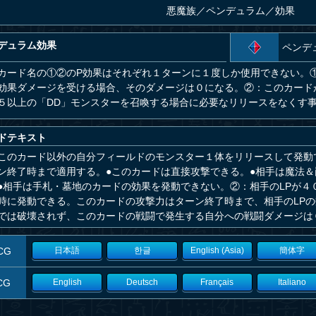
悪魔族
／
ペンデュラム／効果
デュラム効果
ペンデ
カード名の①②のP効果はそれぞれ１ターンに１度しか使用できない。
効果ダメージを受ける場合、そのダメージは０になる。②：このカード
５以上の「DD」モンスターを召喚する場合に必要なリリースをなくす
ドテキスト
このカード以外の自分フィールドのモンスター１体をリリースして発動
ン終了時まで適用する。●このカードは直接攻撃できる。●相手は魔法
●相手は手札・墓地のカードの効果を発動できない。②：相手のLPが４
時に発動できる。このカードの攻撃力はターン終了時まで、相手のLP
では破壊されず、このカードの戦闘で発生する自分への戦闘ダメージは
CG
日本語
한글
English (Asia)
簡体字
CG
English
Deutsch
Français
Italiano