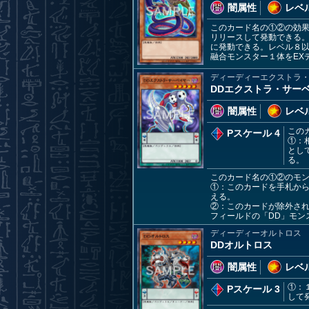
闇属性
レベル
このカード名の①②の効果
リリースして発動できる。
に発動できる。レベル８以
融合モンスター１体をEX
ディーディーエクストラ
DDエクストラ・サー
闇属性
レベル
この
Pスケール 4
①：
とし
る。
このカード名の①②のモ
①：このカードを手札から
える。
②：このカードが除外され
フィールドの「DD」モン
ディーディーオルトロス
DDオルトロス
闇属性
レベル
①：
Pスケール 3
して