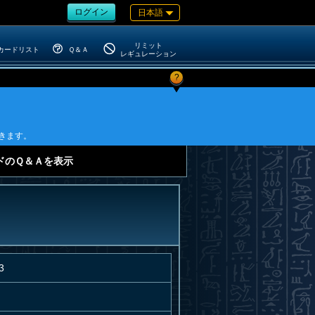
ログイン
日本語
リミット
カードリスト
Ｑ＆Ａ
レギュレーション
?
きます。
ドのＱ＆Ａを表示
3