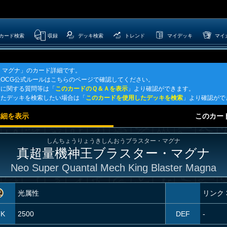
カード検索
収録
デッキ検索
トレンド
マイデッキ
マイ
・マグナ」のカード詳細です。
OCG公式ルールはこちらのページで確認してください。
方に関する質問等は「
このカードのＱ＆Ａを表示
」より確認ができます。
したデッキを検索したい場合は「
このカードを使用したデッキを検索
」より確認がで
詳細を表示
このカー
しんちょうりょうきしんおうブラスター・マグナ
真超量機神王ブラスター・マグナ
Neo Super Quantal Mech King Blaster Magna
光属性
リンク 
TK
2500
DEF
-