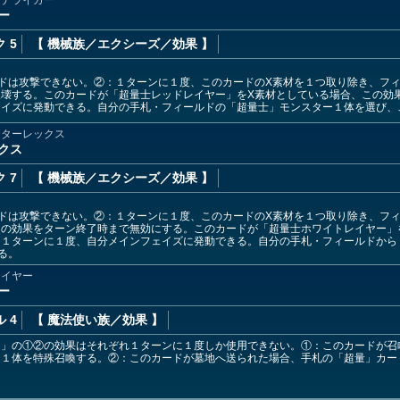
ー
 5
【 機械族
／エクシーズ／効果
】
ドは攻撃できない。②：１ターンに１度、このカードのX素材を１つ取り除き、フ
破壊する。このカードが「超量士レッドレイヤー」をX素材としている場合、この効
ェイズに発動できる。自分の手札・フィールドの「超量士」モンスター１体を選び、
スターレックス
クス
 7
【 機械族
／エクシーズ／効果
】
ドは攻撃できない。②：１ターンに１度、このカードのX素材を１つ取り除き、フ
ーの効果をターン終了時まで無効にする。このカードが「超量士ホワイトレイヤー」
：１ターンに１度、自分メインフェイズに発動できる。自分の手札・フィールドから
る。
レイヤー
ー
 4
【 魔法使い族
／効果
】
ー」の①②の効果はそれぞれ１ターンに１度しか使用できない。①：このカードが召
ー１体を特殊召喚する。②：このカードが墓地へ送られた場合、手札の「超量」カー