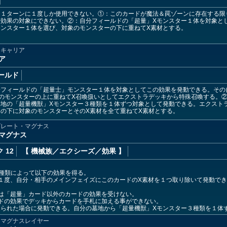
は１ターンに１度しか使用できない。①：このカードが魔法＆罠ゾーンに存在する限
を効果の対象にできない。②：自分フィールドの「超量」Xモンスター１体を対象と
ンスター１体を選び、対象のモンスターの下に重ねてX素材とする。
ナキャリア
ア
ールド
分フィールドの「超量士」モンスター１体を対象としてこの効果を発動できる。その
のモンスターの上に重ねてX召喚扱いとしてエクストラデッキから特殊召喚する。
墓地の「超量機獣」Xモンスター３種類を１体ずつ対象として発動できる。エクスト
の下に対象のモンスターとそのX素材を全て重ねてX素材とする。
グレート・マグナス
マグナス
 12
【 機械族
／エクシーズ／効果
】
種類によって以下の効果を得る。
１度、自分・相手のメインフェイズにこのカードのX素材を１つ取り除いて発動で
は「超量」カード以外のカードの効果を受けない。
ドの効果でデッキからカードを手札に加える事ができない。
送られた場合に発動できる。自分の墓地から「超量機獣」Xモンスター３種類を１体
－マグナスレイヤー