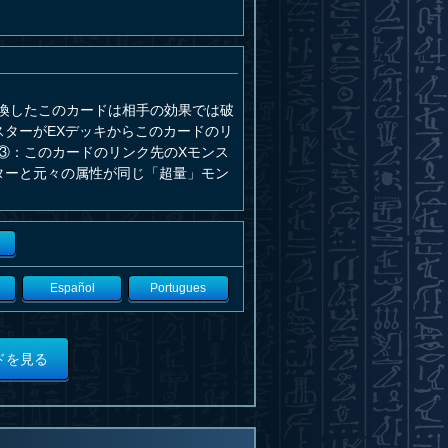
喚したこのカードは相手の効果では破
ターがEXデッキからこのカードのリ
③：このカードのリンク先のXモンス
ターと元々の属性が同じ「超量」モン
Español
Portugues
ドを見る