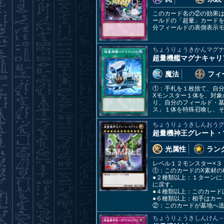
このカード名の②の効果
ールドの「超量」カード
分フィールドの表側表示モ
ちょうりょうきかんマグ
超量機艦マグナキャリ
魔法
フィ
①：手札を１枚捨て、自
Xモンスター１体を、対象
り、自分のフィールド・
ス」１体を特殊召喚し、そ
ちょうりょうきしんおう
超量機神王グレート・
光属性
ランク
レベル１２モンスター×３
①：このカードのX素材の
●２種類以上：１ターンに
に戻す。
●４種類以上：このカード
●６種類以上：相手はカー
②：このカードが墓地へ
ちょうりょうきしんけん