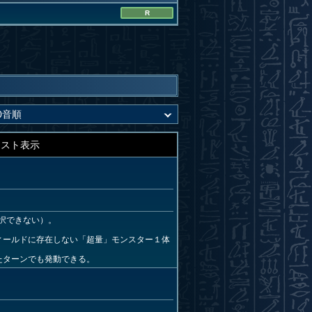
R
キスト表示
択できない）。
ィールドに存在しない「超量」モンスター１体
たターンでも発動できる。