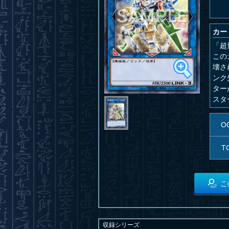
カー
「超
この
壊さ
ンク
ター
スタ
O
T
こ
収録シリーズ