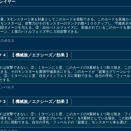
レイヤー
超量」Xモンスター１体を対象としてこのカードを発動できる。このカードを装備カ
たモンスターは、攻撃力がそのモンスターのランクの数×１００アップし、守備表示
戦闘ダメージを与える。③：自分バトルフェイズに、装備されているこのカードを墓
ターン、１度のバトルフェイズ中に３回攻撃できる。
アロボロス
 4
【 機械族
／エクシーズ／効果
】
ドは攻撃できない。②：１ターンに１度、このカードのX素材を１つ取り除き、こ
できる。そのモンスターを裏側守備表示にする。このカードが「超量士グリーンレイ
る。③：１ターンに１度、自分メインフェイズに発動できる。自分の手札・フィール
とする。
ランパルス
 3
【 機械族
／エクシーズ／効果
】
ドは攻撃できない。②：１ターンに１度、このカードのX素材を１つ取り除き、フ
破壊する。このカードが「超量士ブルーレイヤー」をX素材としている場合、この効
ェイズに発動できる。自分の手札・フィールドの「超量士」モンスター１体を選び、
グナライガー