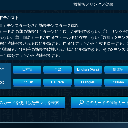
機械族
／
リンク／効果
ドテキスト
量」モンスターを含む効果モンスター２体以上
カード名の③の効果は１ターンに１度しか使用できない。①：リンク召
れない。②：同名カードが自分フィールドに存在しない「超量」Xモンス
先に特殊召喚される度に発動する。自分はデッキから１枚ドローする。
が戦闘または相手の効果で破壊された場合に発動できる。そのXモンス
ー１体をデッキから特殊召喚する。
CG
日本語
한글
English (Asia)
簡体字
CG
English
Deutsch
Français
Italiano
のカードを使用したデッキを検索
このカードの関連カー