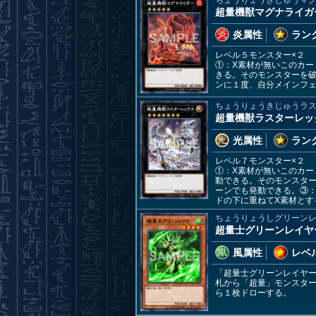
超量機獣マグナライガ
炎属性
ランク
レベル５モンスター×２
①：X素材が無いこのカー
きる。そのモンスターを
ンに１度、自分メインフ
ちょうりょうきじゅうラ
超量機獣ラスターレッ
光属性
ランク
レベル７モンスター×２
①：X素材が無いこのカー
動できる。そのモンスタ
ーンでも発動できる。③
ドの下に重ねてX素材とす
ちょうりょうしグリーン
超量士グリーンレイヤ
風属性
レベル
「超量士グリーンレイヤ
札から「超量」モンスタ
ら１枚ドローする。