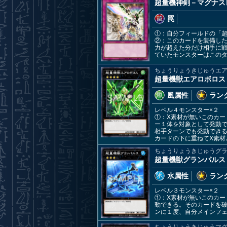
超量機神剣－マグナス
罠
①：自分フィールドの「
②：このカードを装備し
力が超えた分だけ相手に
ていたモンスターはこの
ちょうりょうきじゅうエ
超量機獣エアロボロス
風属性
ランク
レベル４モンスター×２
①：X素材が無いこのカー
ー１体を対象として発動
相手ターンでも発動でき
カードの下に重ねてX素材
ちょうりょうきじゅうグ
超量機獣グランパルス
水属性
ランク
レベル３モンスター×２
①：X素材が無いこのカー
動できる。そのカードを
ンに１度、自分メインフ
ちょうりょうきじゅうマ