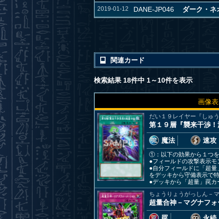
2019-01-12
DANE-JP046
ダーク・ネオス
関連カード
検索結果 18件中 1～10件を表示
画像表
だい１９レイヤー『しゅ
第１９層『襲来干渉！
魔法
速攻
①：以下の効果から１つ
●フィールドの攻撃表示モ
●自分フィールドに「超
をデッキから守備表示で
●デッキから「超量」罠
ちょうりょうがっしん－
超量合神－マグナフォ
罠
永続