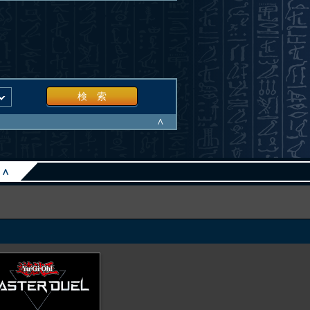
検 索
∧
∧