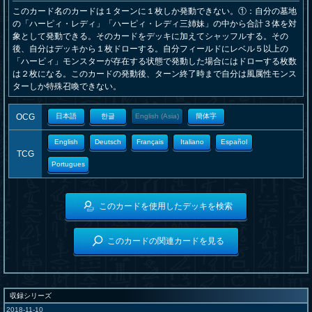
このカード名のカードは１ターンに１枚しか発動できない。①：自分の墓地
の「ハーピィ・レディ」「ハーピィ・レディ三姉妹」の中から合計３体を対
象として発動できる。そのカードをデッキに加えてシャッフルする。その
後、自分はデッキから１枚ドローする。自分フィールドにレベル５以上の
「ハーピィ」モンスターが存在する状態で発動した場合にはドローする枚数
は２枚になる。このカードの発動後、ターン終了時まで自分は風属性モンス
ターしか特殊召喚できない。
OCG
日本語
한글
English (Asia)
簡体字
English
Deutsch
Français
Italiano
Español
TCG
Portugues
このカードを使用したデッキを検索
このカードの関連カードを見る
収録シリーズ
2018-11-10