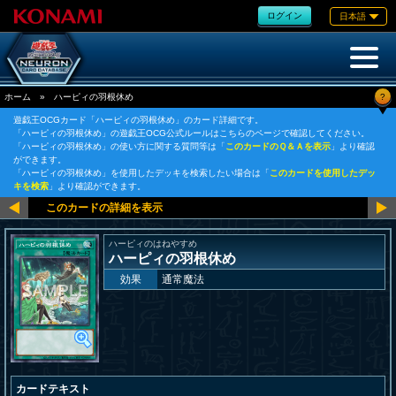
ログイン
日本語
?
ホーム
»
ハーピィの羽根休め
遊戯王OCGカード「ハーピィの羽根休め」のカード詳細です。
「ハーピィの羽根休め」の遊戯王OCG公式ルールはこちらのページで確認してください。
「ハーピィの羽根休め」の使い方に関する質問等は「
このカードのＱ＆Ａを表示
」より確認
ができます。
「ハーピィの羽根休め」を使用したデッキを検索したい場合は「
このカードを使用したデッ
キを検索
」より確認ができます。
ハーピィのはねやすめ
ハーピィの羽根休め
効果
通常魔法
カードテキスト