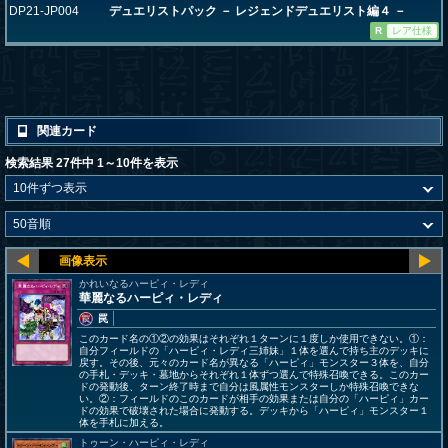
DP21-JP004
デュエリストパック － レジェンドデュエリスト編４ －
R
レア仕様
関連カード
検索結果 27件中 1～10件を表示
かれいなるハーピィ・レディ
華麗なるハーピィ・レディ
罠
このカード名の①②の効果はそれぞれ１ターンに１度しか使用できない。①：
自分フィールドの「ハーピィ・レディ三姉妹」１体を選んで持ち主のデッキに
戻す。その後、元々のカード名が異なる「ハーピィ」モンスター３体を、自分
の手札・デッキ・墓地からそれぞれ１体ずつ選んで特殊召喚できる。このカー
ドの発動後、ターン終了時まで自分は風属性モンスターしか特殊召喚できな
い。②：フィールドのこのカードが相手の効果または自分の「ハーピィ」カー
ドの効果で破壊された場合に発動する。デッキから「ハーピィ」モンスター１
体を手札に加える。
トゥーン・ハーピィ・レディ