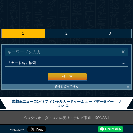
1
2
3
検 索
∧
条件を絞って検索
遊戯王ニューロン(オフィシャルカードゲーム カードデータベー
∧
ス)とは
©スタジオ・ダイス／集英社・テレビ東京・KONAMI
SHARE: