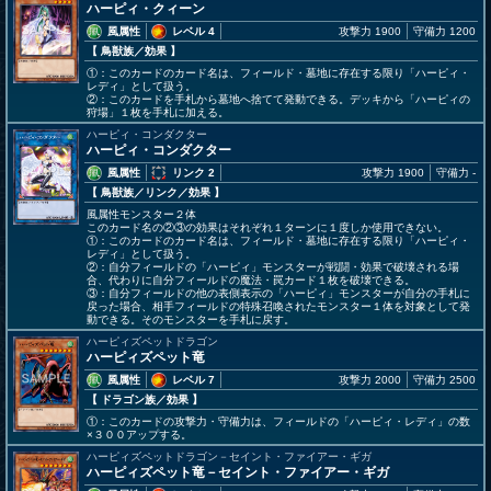
ハーピィ・クィーン
風属性
レベル 4
攻撃力 1900
守備力 1200
【 鳥獣族
／効果
】
①：このカードのカード名は、フィールド・墓地に存在する限り「ハーピィ・
レディ」として扱う。
②：このカードを手札から墓地へ捨てて発動できる。デッキから「ハーピィの
狩場」１枚を手札に加える。
ハーピィ・コンダクター
ハーピィ・コンダクター
風属性
リンク 2
攻撃力 1900
守備力 -
【 鳥獣族
／リンク／効果
】
風属性モンスター２体
このカード名の②③の効果はそれぞれ１ターンに１度しか使用できない。
①：このカードのカード名は、フィールド・墓地に存在する限り「ハーピィ・
レディ」として扱う。
②：自分フィールドの「ハーピィ」モンスターが戦闘・効果で破壊される場
合、代わりに自分フィールドの魔法・罠カード１枚を破壊できる。
③：自分フィールドの他の表側表示の「ハーピィ」モンスターが自分の手札に
戻った場合、相手フィールドの特殊召喚されたモンスター１体を対象として発
動できる。そのモンスターを手札に戻す。
ハーピィズペットドラゴン
ハーピィズペット竜
風属性
レベル 7
攻撃力 2000
守備力 2500
【 ドラゴン族
／効果
】
①：このカードの攻撃力・守備力は、フィールドの「ハーピィ・レディ」の数
×３００アップする。
ハーピィズペットドラゴン－セイント・ファイアー・ギガ
ハーピィズペット竜－セイント・ファイアー・ギガ