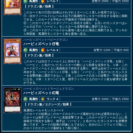
風属性
レベル 7
攻撃力 2000
守備力 2500
【 ドラゴン族
／効果
】
このカード名の①③の効果はそれぞれ１ターンに１度しか使用できない。
①：自分フィールドにレベル６以下の風属性モンスターが存在する場合に発動
できる。このカードを手札から守備表示で特殊召喚する。
②：このカードがモンスターゾーンに存在する限り、お互いのモンスターはレ
ベル６以下の「ハーピィ」モンスターを攻撃対象に選択できない。
③：このカードがフィールドから墓地へ送られた場合に発動できる。デッキか
ら鳥獣族・風属性モンスター１体を墓地へ送る。
ハーピィズペットベビードラゴン
ハーピィズペット仔竜
風属性
レベル 4
攻撃力 1200
守備力 600
【 ドラゴン族
／効果
】
このカードは自分フィールド上に存在する「ハーピィズペット仔竜」を除く
「ハーピィ」と名のついたモンスターの数により効果を追加する。１体：この
カードがフィールド上に表側表示で存在する限り、相手は自分フィールド上に
存在する「ハーピィズペット仔竜」を除く「ハーピィ」と名のついたモンスタ
ーを攻撃対象に選択できない。２体：このカードの元々の攻撃力・守備力は倍
になる。３体：１ターンに１度、相手フィールド上のカード１枚を破壊する事
ができる。
ハーピィズペットミラージュドラゴン
ハーピィズペット幻竜
風属性
ランク 4
攻撃力 2000
守備力 2500
【 ドラゴン族
／エクシーズ／効果
】
風属性レベル４モンスター×３
このカードの効果はこのカードのエクシーズ素材がなければ適用されない。こ
のカードは相手プレイヤーに直接攻撃できる。このカードがフィールド上に表
側表示で存在する限り、相手は「ハーピィ」と名のついたモンスターを攻撃対
象にできず、カードの効果の対象にもできない。自分のエンドフェイズ毎にこ
のカードのエクシーズ素材を１つ取り除く。