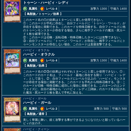
トゥーン・ハーピィ・レディ
風属性
レベル 4
攻撃力 1300
守備力 1400
【 鳥獣族
／トゥーン／効果
】
このカード名の①の効果は１ターンに１度しか使用できない。
①：このカードが手札に存在し、自分フィールドに「トゥーン・ワールド」が
存在する場合に発動できる。このカードを特殊召喚する。自分フィールドに他
のトゥーンモンスターが存在する場合、さらに相手フィールドの魔法・罠カー
ド１枚を破壊できる。
②：このカードは召喚・反転召喚・特殊召喚したターンには攻撃できない。
③：自分フィールドに「トゥーン・ワールド」が存在し、相手フィールドにト
ゥーンモンスターが存在しない場合、このカードは直接攻撃できる。
ハーピィ・オラクル
ハーピィ・オラクル
風属性
レベル 4
攻撃力 1300
守備力 1400
【 鳥獣族
／効果
】
このカード名の②③の効果はそれぞれ１ターンに１度しか使用できない。①：
このカードのカード名は、フィールド・墓地に存在する限り「ハーピィ・レデ
ィ」として扱う。②：自分フィールドにレベル５以上の「ハーピィ」モンスタ
ーが存在する場合に発動できる。このカードを手札から特殊召喚する。③：こ
のカードが召喚・特殊召喚に成功した場合に発動できる。このターンのエンド
フェイズに、自分の墓地から「ハーピィ・レディ三姉妹」のカード名が記され
た魔法・罠カード１枚を選んで手札に加える。
ハーピィ・ガール
ハーピィ・ガール
風属性
レベル 2
攻撃力 500
守備力 500
【 鳥獣族
／通常
】
美しく華麗に舞い、鋭く攻撃する事ができるようになりたいと願っているハー
ピィの女の子。
ハーピィ・クィーン