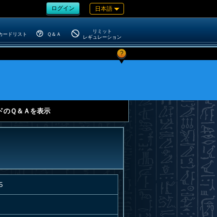
ログイン
日本語
リミット
カードリスト
Ｑ＆Ａ
レギュレーション
?
ドのＱ＆Ａを表示
5