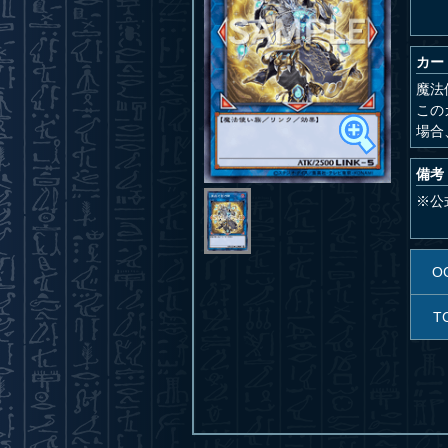
カー
魔法
この
場合
備考
※公
O
T