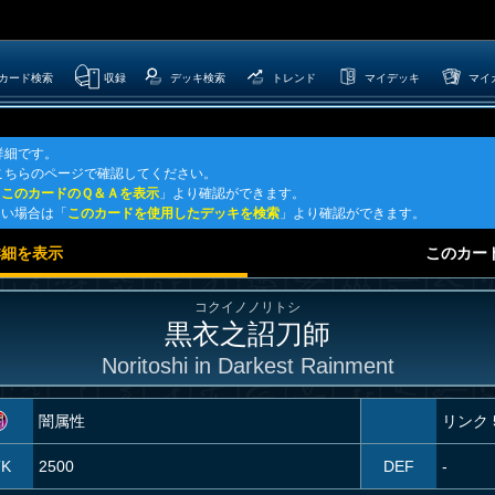
カード検索
収録
デッキ検索
トレンド
マイデッキ
マイ
詳細です。
こちらのページで確認してください。
「
このカードのＱ＆Ａを表示
」より確認ができます。
たい場合は「
このカードを使用したデッキを検索
」より確認ができます。
詳細を表示
このカー
コクイノノリトシ
黒衣之詔刀師
Noritoshi in Darkest Rainment
闇属性
リンク 
TK
2500
DEF
-