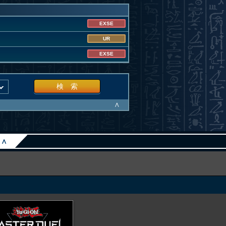
EXSE
UR
EXSE
検 索
∧
∧