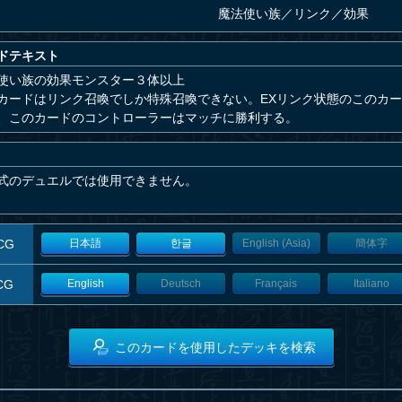
魔法使い族
／
リンク／効果
ドテキスト
使い族の効果モンスター３体以上
カードはリンク召喚でしか特殊召喚できない。EXリンク状態のこのカー
、このカードのコントローラーはマッチに勝利する。
式のデュエルでは使用できません。
CG
日本語
한글
English (Asia)
簡体字
CG
English
Deutsch
Français
Italiano
このカードを使用したデッキを検索