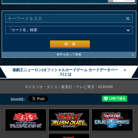
検 索
∧
条件を絞って検索
遊戯王ニューロン(オフィシャルカードゲーム カードデータベー
∧
ス)とは
©スタジオ・ダイス／集英社・テレビ東京・KONAMI
SHARE: