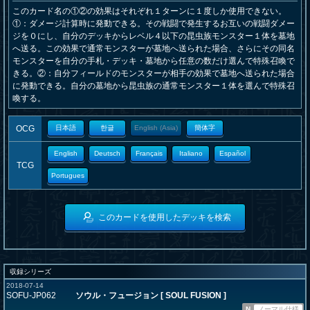
このカード名の①②の効果はそれぞれ１ターンに１度しか使用できない。
①：ダメージ計算時に発動できる。その戦闘で発生するお互いの戦闘ダメー
ジを０にし、自分のデッキからレベル４以下の昆虫族モンスター１体を墓地
へ送る。この効果で通常モンスターが墓地へ送られた場合、さらにその同名
モンスターを自分の手札・デッキ・墓地から任意の数だけ選んで特殊召喚で
きる。②：自分フィールドのモンスターが相手の効果で墓地へ送られた場合
に発動できる。自分の墓地から昆虫族の通常モンスター１体を選んで特殊召
喚する。
OCG
日本語
한글
English (Asia)
簡体字
English
Deutsch
Français
Italiano
Español
TCG
Portugues
このカードを使用したデッキを検索
収録シリーズ
2018-07-14
SOFU-JP062
ソウル・フュージョン [ SOUL FUSION ]
N
ノーマル仕様