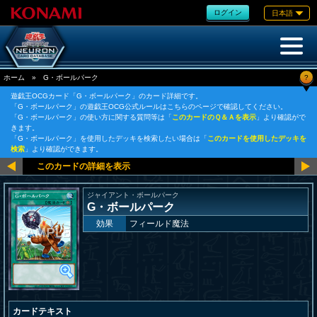
ログイン
日本語
?
ホーム
»
G・ボールパーク
遊戯王OCGカード「G・ボールパーク」のカード詳細です。
「G・ボールパーク」の遊戯王OCG公式ルールはこちらのページで確認してください。
「G・ボールパーク」の使い方に関する質問等は「
このカードのＱ＆Ａを表示
」より確認がで
きます。
「G・ボールパーク」を使用したデッキを検索したい場合は「
このカードを使用したデッキを
検索
」より確認ができます。
ジャイアント・ボールパーク
G・ボールパーク
効果
フィールド魔法
カードテキスト