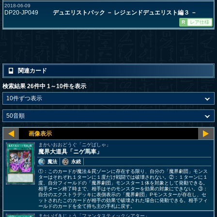
2018-06-09
DP20-JP049
デュエリストパック － レジェンドデュエリスト編３ －
R
レア仕様
関連カード
検索結果 26件中 1～10件を表示
まかいおおどうぐ「ニゲばしゃ」
魔界大道具「ニゲ馬車」
魔法
永続
①：このカードが魔法＆罠ゾーンに存在する限り、自分の「魔界劇団」モンス
ターはそれぞれ１ターンに１度だけ戦闘では破壊されない。②：１ターンに１
度、自分フィールドの「魔界劇団」モンスター１体を対象として発動できる。
相手ターン終了時まで、相手はそのモンスターを効果の対象にできない。③：
自分のエクストラデッキに表側表示の「魔界劇団」Pモンスターが存在し、セ
ットされたこのカードが相手の効果で破壊された場合に発動できる。相手フィ
ールドのカードを全て持ち主の手札に戻す。
まかいげきじょう「ファンタスティックシアター」