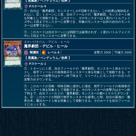
【 悪魔族
／ペンデュラム／効果
】
Pスケール 9
①：自分は「魔界劇団」モンスターしかP召喚できない。この効果は無効化さ
れない。②：１ターンに１度、自分フィールドの「魔界劇団」モンスター１体
を対象として発動できる。このターン、そのモンスターは１度のバトルフェイ
ズ中に３回までモンスターに攻撃でき、対象のモンスター以外の自分のモンス
ターは攻撃できない。
①：このカードは自分ターンには戦闘では破壊されず、１度のバトルフェイズ
中に３回までモンスターに攻撃できる。
まかいげきだん－デビル・ヒール
魔界劇団－デビル・ヒール
闇属性
レベル 8
攻撃力 3000
守備力 2000
【 悪魔族
／ペンデュラム／効果
】
Pスケール 1
①：１ターンに１度、自分フィールドの「魔界劇団」モンスター１体をリリー
スし、相手フィールドの表側表示モンスター１体を対象として発動できる。そ
のモンスターの攻撃力はターン終了時まで、リリースしたモンスターの元々の
攻撃力分ダウンする。
①：このカードが召喚・特殊召喚に成功した場合、相手フィールドの表側表示
モンスター１体を対象として発動できる。そのモンスターの攻撃力はターン終
了時まで、自分フィールドの「魔界劇団」モンスターの数×１０００ダウンす
る。②：このカードが戦闘で相手モンスターを破壊した時、自分の墓地の「魔
界台本」魔法カード１枚を対象として発動できる。そのカードを自分フィール
ドにセットする。