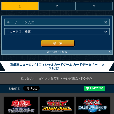
1
2
3
検 索
∧
条件を絞って検索
遊戯王ニューロン(オフィシャルカードゲーム カードデータベー
∧
ス)とは
©スタジオ・ダイス／集英社・テレビ東京・KONAMI
SHARE: