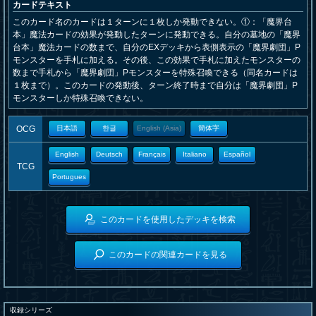
カードテキスト
このカード名のカードは１ターンに１枚しか発動できない。①：「魔界台
本」魔法カードの効果が発動したターンに発動できる。自分の墓地の「魔界
台本」魔法カードの数まで、自分のEXデッキから表側表示の「魔界劇団」P
モンスターを手札に加える。その後、この効果で手札に加えたモンスターの
数まで手札から「魔界劇団」Pモンスターを特殊召喚できる（同名カードは
１枚まで）。このカードの発動後、ターン終了時まで自分は「魔界劇団」P
モンスターしか特殊召喚できない。
OCG
日本語
한글
English (Asia)
簡体字
English
Deutsch
Français
Italiano
Español
TCG
Portugues
このカードを使用したデッキを検索
このカードの関連カードを見る
収録シリーズ