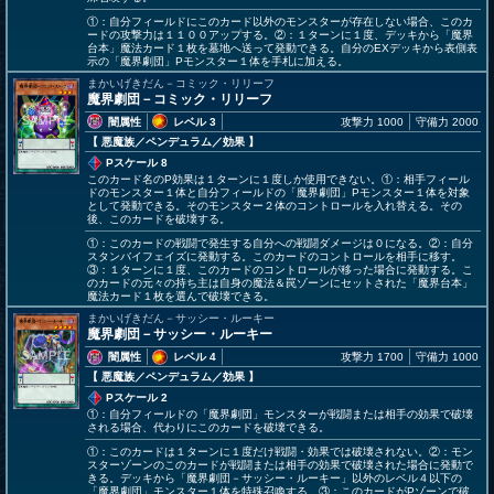
①：自分フィールドにこのカード以外のモンスターが存在しない場合、このカ
ードの攻撃力は１１００アップする。②：１ターンに１度、デッキから「魔界
台本」魔法カード１枚を墓地へ送って発動できる。自分のEXデッキから表側表
示の「魔界劇団」Pモンスター１体を手札に加える。
まかいげきだん－コミック・リリーフ
魔界劇団－コミック・リリーフ
闇属性
レベル 3
攻撃力 1000
守備力 2000
【 悪魔族
／ペンデュラム／効果
】
Pスケール 8
このカード名のP効果は１ターンに１度しか使用できない。①：相手フィール
ドのモンスター１体と自分フィールドの「魔界劇団」Pモンスター１体を対象
として発動できる。そのモンスター２体のコントロールを入れ替える。その
後、このカードを破壊する。
①：このカードの戦闘で発生する自分への戦闘ダメージは０になる。②：自分
スタンバイフェイズに発動する。このカードのコントロールを相手に移す。
③：１ターンに１度、このカードのコントロールが移った場合に発動する。こ
のカードの元々の持ち主は自身の魔法＆罠ゾーンにセットされた「魔界台本」
魔法カード１枚を選んで破壊できる。
まかいげきだん－サッシー・ルーキー
魔界劇団－サッシー・ルーキー
闇属性
レベル 4
攻撃力 1700
守備力 1000
【 悪魔族
／ペンデュラム／効果
】
Pスケール 2
①：自分フィールドの「魔界劇団」モンスターが戦闘または相手の効果で破壊
される場合、代わりにこのカードを破壊できる。
①：このカードは１ターンに１度だけ戦闘・効果では破壊されない。②：モン
スターゾーンのこのカードが戦闘または相手の効果で破壊された場合に発動で
きる。デッキから「魔界劇団－サッシー・ルーキー」以外のレベル４以下の
「魔界劇団」モンスター１体を特殊召喚する。③：このカードがPゾーンで破