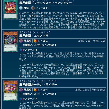
魔界劇場「ファンタスティックシアター」
魔法
フィールド
このカード名の①②の効果はそれぞれ１ターンに１度しか使用できない。①：
手札の「魔界劇団」Pモンスター１体と「魔界台本」魔法カード１枚を相手に
見せて発動できる。見せた魔法カードとカード名が異なる「魔界台本」魔法カ
ード１枚をデッキから手札に加える。②：P召喚した「魔界劇団」Pモンスター
が自分フィールドに存在する限り、相手が発動したモンスターの効果は「相手
フィールドにセットされた魔法・罠カード１枚を選んで破壊する」となる。
まかいげきだん－エキストラ
魔界劇団－エキストラ
闇属性
レベル 1
攻撃力 100
守備力 100
【 悪魔族
／ペンデュラム／効果
】
Pスケール 3
このカード名のP効果は１ターンに１度しか使用できない。①：相手フィール
ドにモンスターが存在する場合に発動できる。Pゾーンのこのカードを特殊召
喚する。
このカード名のモンスター効果は１ターンに１度しか使用できない。①：この
カードをリリースして発動できる。デッキから「魔界劇団」Pモンスター１体
を選び、自分のPゾーンに置く。この効果の発動後、ターン終了時まで自分は
「魔界劇団」モンスターしか特殊召喚できず、「魔界劇団－エキストラ」のP
効果を発動できない。
まかいげきだんカーテン・ライザー
魔界劇団カーテン・ライザー
闇属性
レベル 4
攻撃力 1100
守備力 1000
【 悪魔族
／ペンデュラム／効果
】
Pスケール 7
このカード名のP効果はデュエル中に１度しか使用できない。①：自分フィー
ルドにモンスターが存在しない場合に発動できる。Pゾーンのこのカードを特
殊召喚する。