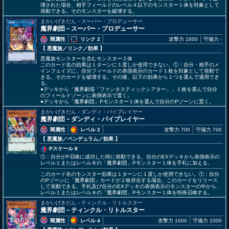
壊された場合、相手フィールドのレベル４以下のモンスター１体を対象として
発動できる。そのモンスターを破壊する。
まかいげきだん－スーパー・プロデューサー
魔界劇団－スーパー・プロデューサー
闇属性
リンク 2
攻撃力 1600
守備力 -
【 悪魔族
／リンク／効果
】
悪魔族モンスターを含むモンスター２体
このカード名の効果は１ターンに１度しか使用できない。①：自分・相手のメ
インフェイズに、自分フィールドの表側表示のカード１枚を対象として発動で
きる。そのカードを破壊する。その後、以下の効果から１つを選んで適用でき
る。
●デッキから「魔界劇場「ファンタスティックシアター」」１枚を選んで自分
のフィールドゾーンに表側表示で置く。
●デッキから「魔界劇団」Pモンスター１体を選んで自分のPゾーンに置く。
まかいげきだん－ダンディ・バイプレイヤー
魔界劇団－ダンディ・バイプレイヤー
闇属性
レベル 2
攻撃力 700
守備力 700
【 悪魔族
／ペンデュラム／効果
】
Pスケール 8
①：自分がP召喚に成功した時に発動できる。自分のEXデッキから表側表示の
レベル１またはレベル８の「魔界劇団」Pモンスター１体を手札に加える。
このカード名のモンスター効果は１ターンに１度しか使用できない。①：自分
のPゾーンに「魔界劇団」カードが２枚存在する場合、このカードをリリース
して発動できる。手札及び自分のEXデッキの表側表示のモンスターの中から、
レベル１またはレベル８の「魔界劇団」Pモンスター１体を特殊召喚する。
まかいげきだん－ティンクル・リトルスター
魔界劇団－ティンクル・リトルスター
闇属性
レベル 4
攻撃力 1000
守備力 1000