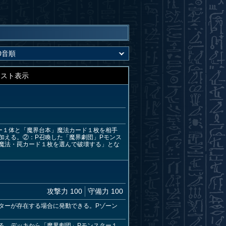
キスト表示
ー１体と「魔界台本」魔法カード１枚を相手
加える。②：P召喚した「魔界劇団」Pモンス
魔法・罠カード１枚を選んで破壊する」とな
攻撃力 100
守備力 100
ターが存在する場合に発動できる。Pゾーン
る。デッキから「魔界劇団」Pモンスター１