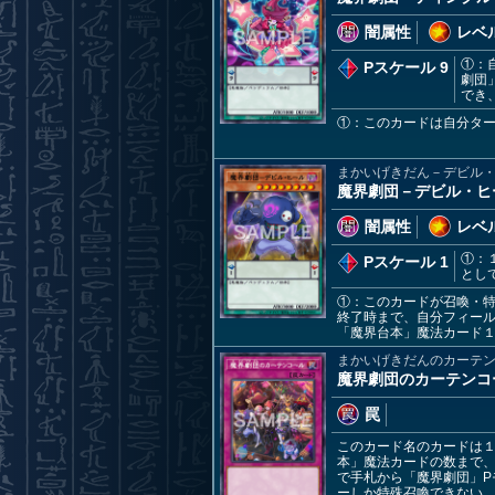
闇属性
レベル
①：
Pスケール 9
劇団
でき
①：このカードは自分タ
まかいげきだん－デビル
魔界劇団－デビル・ヒ
闇属性
レベル
①：
Pスケール 1
とし
①：このカードが召喚・
終了時まで、自分フィー
「魔界台本」魔法カード
まかいげきだんのカーテ
魔界劇団のカーテンコ
罠
このカード名のカードは
本」魔法カードの数まで、
で手札から「魔界劇団」P
ーしか特殊召喚できない