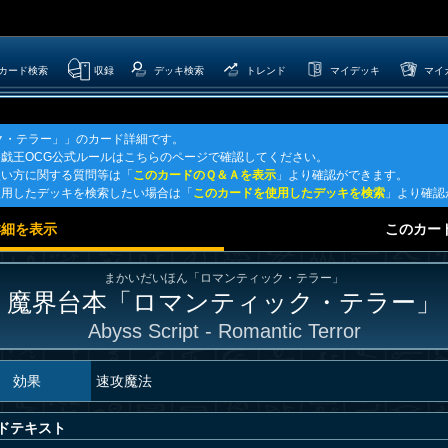
カード検索
収録
デッキ検索
トレンド
マイデッキ
マイ
ク・テラー」」のカード詳細です。
戯王OCG公式ルールはこちらのページで確認してください。
使い方に関する質問等は「
このカードのＱ＆Ａを表示
」より確認ができます。
使用したデッキを検索したい場合は「
このカードを使用したデッキを検索
」より確認
詳細を表示
このカー
まかいだいほん「ロマンティック・テラー」
魔界台本「ロマンティック・テラー」
Abyss Script - Romantic Terror
効果
速攻魔法
ドテキスト