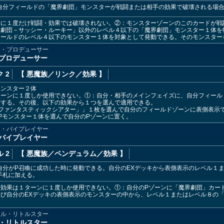
自分フィールドの「魔界劇団」モンスターが戦闘または相手の効果で破壊される場
ンに１度だけ戦闘・効果では破壊されない。②：モンスターゾーンのこのカードが戦
界劇団－サッシー・ルーキー」以外のレベル４以下の「魔界劇団」モンスター１体を
ィールドのレベル４以下のモンスター１体を対象として発動できる。そのモンスター
ー・プロデューサー
プロデューサー
 2
【 悪魔族
／リンク／効果
】
モンスター２体
ターンに１度しか使用できない。①：自分・相手のメインフェイズに、自分フィール
壊する。その後、以下の効果から１つを選んで適用できる。
ファンタスティックシアター」」１枚を選んで自分のフィールドゾーンに表側表示
Pモンスター１体を選んで自分のPゾーンに置く。
ィ・バイプレイヤー
バイプレイヤー
 2
【 悪魔族
／ペンデュラム／効果
】
自分がP召喚に成功した時に発動できる。自分のEXデッキから表側表示のレベル１
手札に加える。
ー効果は１ターンに１度しか使用できない。①：自分のPゾーンに「魔界劇団」カー
び自分のEXデッキの表側表示のモンスターの中から、レベル１またはレベル８の
クル・リトルスター
・リトルスター