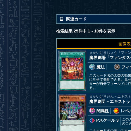
関連カード
検索結果 25件中 1～10件を表示
画像表
まかいげきじょう「ファ
魔界劇場「ファンタス
魔法
フィ
このカード名の①②の効
に見せて発動できる。見せ
ターが自分フィールドに
る。
まかいげきだん－エキス
魔界劇団－エキストラ
闇属性
レベル
この
Pスケール 3
のこ
このカード名のモンスタ