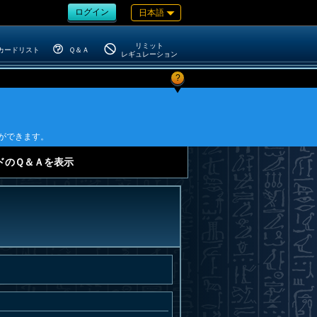
ログイン
日本語
リミット
カードリスト
Ｑ＆Ａ
レギュレーション
?
ができます。
ドのＱ＆Ａを表示