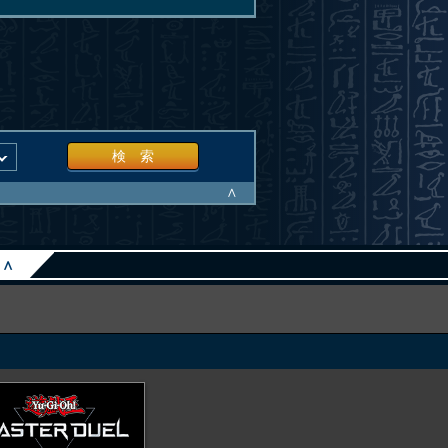
検 索
∧
∧