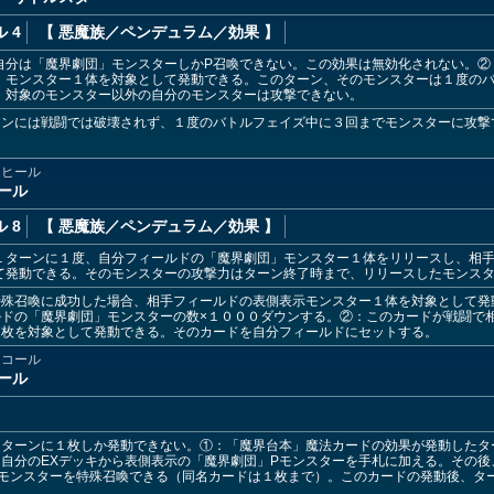
 4
【 悪魔族
／ペンデュラム／効果
】
自分は「魔界劇団」モンスターしかP召喚できない。この効果は無効化されない。②
」モンスター１体を対象として発動できる。このターン、そのモンスターは１度の
、対象のモンスター以外の自分のモンスターは攻撃できない。
ーンには戦闘では破壊されず、１度のバトルフェイズ中に３回までモンスターに攻撃
・ヒール
ール
 8
【 悪魔族
／ペンデュラム／効果
】
１ターンに１度、自分フィールドの「魔界劇団」モンスター１体をリリースし、相
て発動できる。そのモンスターの攻撃力はターン終了時まで、リリースしたモンス
特殊召喚に成功した場合、相手フィールドの表側表示モンスター１体を対象として発
ルドの「魔界劇団」モンスターの数×１０００ダウンする。②：このカードが戦闘で
１枚を対象として発動できる。そのカードを自分フィールドにセットする。
ンコール
ール
１ターンに１枚しか発動できない。①：「魔界台本」魔法カードの効果が発動したタ
自分のEXデッキから表側表示の「魔界劇団」Pモンスターを手札に加える。その
モンスターを特殊召喚できる（同名カードは１枚まで）。このカードの発動後、タ
。