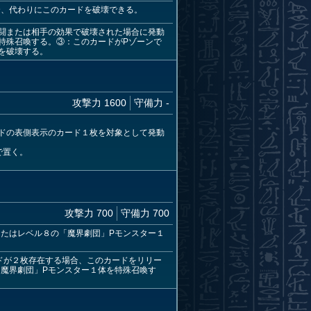
合、代わりにこのカードを破壊できる。
闘または相手の効果で破壊された場合に発動
特殊召喚する。③：このカードがPゾーンで
を破壊する。
攻撃力 1600
守備力 -
ドの表側表示のカード１枚を対象として発動
で置く。
攻撃力 700
守備力 700
またはレベル８の「魔界劇団」Pモンスター１
ドが２枚存在する場合、このカードをリリー
「魔界劇団」Pモンスター１体を特殊召喚す