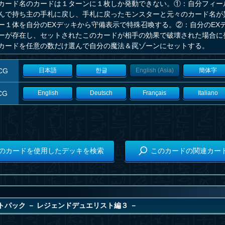
カード名のカードは１ターンに１枚しか発動できない。①：自分フィー
んで持ち主の手札に戻し、手札に戻ったモンスターと元々のカード名が
ー１体を自分のEXデッキから守備表示で特殊召喚する。②：自分のEX
ーが存在し、セットされたこのカードが相手の効果で破壊された場合に
カードを任意の数だけ選んで自分の魔法＆罠ゾーンにセットする。
CG
日本語
한글
English (Asia)
簡体字
CG
English
Deutsch
Français
Italiano
のカードを使用したデッキを検索
このカードの関連カー
トパック － レジェンドデュエリスト編３ －