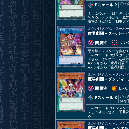
①：
Pスケール 2
①：このカードは１ター
できる。デッキから「魔
破壊された場合、相手フ
まかいげきだん－スーパ
魔界劇団－スーパー・
闇属性
リンク
悪魔族モンスターを含む
このカード名の効果は１
できる。そのカードを破
●デッキから「魔界劇場「
●デッキから「魔界劇団」
まかいげきだん－ダンデ
魔界劇団－ダンディ・
闇属性
レベル
①：
Pスケール 8
体を
このカード名のモンスタ
スして発動できる。手札及
る。
まかいげきだん－ティン
魔界劇団－ティンクル