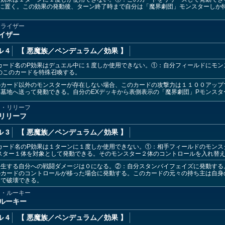
ンに置く。この効果の発動後、ターン終了時まで自分は「魔界劇団」モンスターしか
・ライザー
イザー
 4
【 悪魔族
／ペンデュラム／効果
】
カード名のP効果はデュエル中に１度しか使用できない。①：自分フィールドにモン
のこのカードを特殊召喚する。
のカード以外のモンスターが存在しない場合、このカードの攻撃力は１１００アップ
墓地へ送って発動できる。自分のEXデッキから表側表示の「魔界劇団」Pモンスタ
ク・リリーフ
リリーフ
 3
【 悪魔族
／ペンデュラム／効果
】
カード名のP効果は１ターンに１度しか使用できない。①：相手フィールドのモンス
スター１体を対象として発動できる。そのモンスター２体のコントロールを入れ替
発生する自分への戦闘ダメージは０になる。②：自分スタンバイフェイズに発動する
のカードのコントロールが移った場合に発動する。このカードの元々の持ち主は自身
んで破壊できる。
ー・ルーキー
ルーキー
 4
【 悪魔族
／ペンデュラム／効果
】