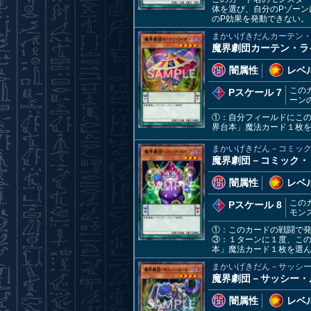
体を選び、自分のPゾー
のP効果を発動できない。
まかいげきだんカーテン
魔界劇団カーテン・ラ
闇属性
レベル
この
Pスケール 7
ーン
①：自分フィールドにこ
界台本」魔法カード１枚を
まかいげきだん－コミッ
魔界劇団－コミック・
闇属性
レベル
この
Pスケール 8
モン
①：このカードの戦闘で
③：１ターンに１度、こ
本」魔法カード１枚を選
まかいげきだん－サッシ
魔界劇団－サッシー・
闇属性
レベル