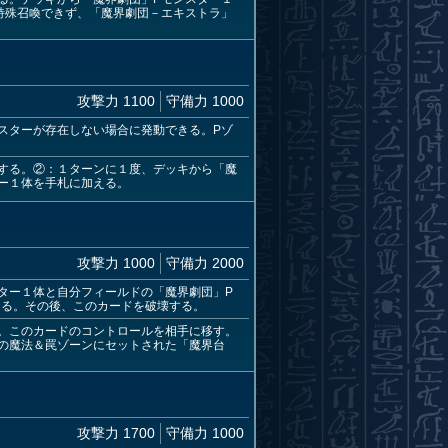
特殊召喚できず、「魔界劇団－エキストラ」
攻撃力 1100
守備力 1000
スターが存在しない場合に発動できる。Pゾ
する。②：１ターンに１度、デッキから「魔
ー１体を手札に加える。
攻撃力 1000
守備力 2000
ター１体と自分フィールドの「魔界劇団」P
える。その後、このカードを破壊する。
。このカードのコントロールを相手に移す。
の魔法＆罠ゾーンにセットされた「魔界台
攻撃力 1700
守備力 1000