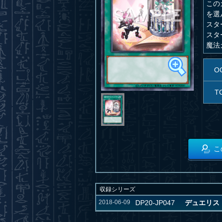
この
を選
スタ
スタ
魔法
O
T
こ
収録シリーズ
2018-06-09
DP20-JP047
デュエリス