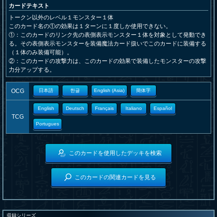
カードテキスト
トークン以外のレベル１モンスター１体
このカード名の①の効果は１ターンに１度しか使用できない。
①：このカードのリンク先の表側表示モンスター１体を対象として発動でき
る。その表側表示モンスターを装備魔法カード扱いでこのカードに装備する
（１体のみ装備可能）。
②：このカードの攻撃力は、このカードの効果で装備したモンスターの攻撃
力分アップする。
OCG
日本語
한글
English (Asia)
簡体字
English
Deutsch
Français
Italiano
Español
TCG
Portugues
このカードを使用したデッキを検索
このカードの関連カードを見る
収録シリーズ