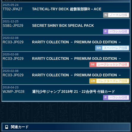
2025-05-24
TT02-JPA27
TACTICAL-TRY DECK 超骸装部隊R－ACE
N
ノーマル仕様
2021-12-25
SSB1-JP029
SECRET SHINY BOX SPECIAL PACK
P
パラレル仕様
2020-02-08
RC03-JP029
RARITY COLLECTION － PREMIUM GOLD EDITION －
SR
スーパーレア仕様
2020-02-08
RC03-JP029
RARITY COLLECTION － PREMIUM GOLD EDITION －
SE
シークレットレア仕様
2020-02-08
RC03-JP029
RARITY COLLECTION － PREMIUM GOLD EDITION －
CR
コレクターズレア仕様
2018-04-23
WJMP-JP028
週刊少年ジャンプ 2018年 21・22合併号 付録カード
P
パラレル仕様
関連カード