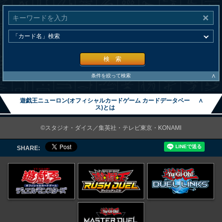
検 索
∧
条件を絞って検索
遊戯王ニューロン(オフィシャルカードゲーム カードデータベー
∧
ス)とは
©スタジオ・ダイス／集英社・テレビ東京・KONAMI
SHARE: