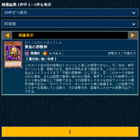
検索結果 1件中 1～1件を表示
おうごんのじゃきょうしん
黄金の邪教神
闇属性
レベル 1
攻撃力 0
守備力 0
【 魔法使い族
／効果
】
このカード名の②の効果は１ターンに１度しか使用できない。①：自分・相手
ターンに１度、発動できる。相手の手札を全て確認する。このカードのカード
名はエンドフェイズまで「千眼の邪教神」として扱う。②：このカードが除外
された場合、または効果で墓地へ送られた場合、相手フィールドの効果モンス
ター１体を対象として発動できる。その効果モンスターを自分フィールドの通
常召喚できない「サクリファイス」モンスター１体に装備する。この効果でモ
ンスターを装備している限り、その攻撃力分、装備モンスターの攻撃力はアッ
プする。
1