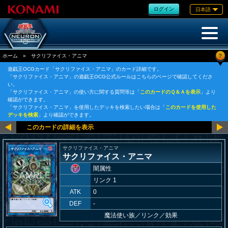
ログイン
日本語
?
ホーム
»
サクリファイス・アニマ
遊戯王OCGカード「サクリファイス・アニマ」のカード詳細です。
「サクリファイス・アニマ」の遊戯王OCG公式ルールはこちらのページで確認してくださ
い。
「サクリファイス・アニマ」の使い方に関する質問等は「
このカードのＱ＆Ａを表示
」より
確認ができます。
「サクリファイス・アニマ」を使用したデッキを検索したい場合は「
このカードを使用した
デッキを検索
」より確認ができます。
サクリファイス・アニマ
サクリファイス・アニマ
闇属性
リンク 1
ATK
0
DEF
-
魔法使い族
／
リンク／効果