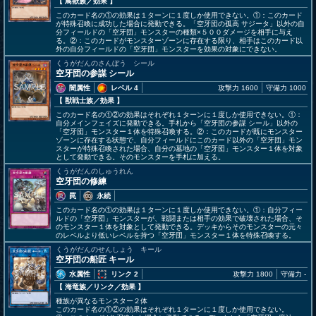
【 鳥獣族
／効果
】
このカード名の①の効果は１ターンに１度しか使用できない。①：このカード
が特殊召喚に成功した場合に発動できる。「空牙団の孤高 サジータ」以外の自
分フィールドの「空牙団」モンスターの種類×５００ダメージを相手に与え
る。②：このカードがモンスターゾーンに存在する限り、相手はこのカード以
外の自分フィールドの「空牙団」モンスターを効果の対象にできない。
くうがだんのさんぼう シール
空牙団の参謀 シール
闇属性
レベル 4
攻撃力 1600
守備力 1000
【 獣戦士族
／効果
】
このカード名の①②の効果はそれぞれ１ターンに１度しか使用できない。①：
自分メインフェイズに発動できる。手札から「空牙団の参謀 シール」以外の
「空牙団」モンスター１体を特殊召喚する。②：このカードが既にモンスター
ゾーンに存在する状態で、自分フィールドにこのカード以外の「空牙団」モン
スターが特殊召喚された場合、自分の墓地の「空牙団」モンスター１体を対象
として発動できる。そのモンスターを手札に加える。
くうがだんのしゅうれん
空牙団の修練
罠
永続
このカード名の①の効果は１ターンに１度しか使用できない。①：自分フィー
ルドの「空牙団」モンスターが、戦闘または相手の効果で破壊された場合、そ
のモンスター１体を対象として発動できる。デッキからそのモンスターの元々
のレベルより低いレベルを持つ「空牙団」モンスター１体を特殊召喚する。
くうがだんのせんしょう キール
空牙団の船匠 キール
水属性
リンク 2
攻撃力 1800
守備力 -
【 海竜族
／リンク／効果
】
種族が異なるモンスター２体
このカード名の①②の効果はそれぞれ１ターンに１度しか使用できない。