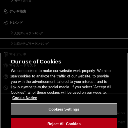
カード誕生日
デッキ検索
トレンド
人気デッキランキング
注目カテゴリーランキング
マイデッキ
Our use of Cookies
マイカードリスト
We use cookies to make our website work properly. We also
use cookies to analyze the traffic of our website, to provide
Ｑ＆Ａ
you with the advertisement tailored to your interest, and to
link our website to the social media. If you select “Accept All
リミットレギュレーション
Cookies”, all of these cookies will be used on our website.
Cookie Notice
Cookies Settings
お問い合わせ
ご利用規約
サイトポリシー
Cookies Settings
©2026 Konami Digital Entertainment
Reject All Cookies