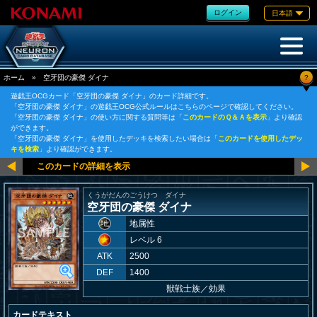
ログイン
日本語
?
ホーム
»
空牙団の豪傑 ダイナ
遊戯王OCGカード「空牙団の豪傑 ダイナ」のカード詳細です。
「空牙団の豪傑 ダイナ」の遊戯王OCG公式ルールはこちらのページで確認してください。
「空牙団の豪傑 ダイナ」の使い方に関する質問等は「
このカードのＱ＆Ａを表示
」より確認
ができます。
「空牙団の豪傑 ダイナ」を使用したデッキを検索したい場合は「
このカードを使用したデッ
キを検索
」より確認ができます。
くうがだんのごうけつ ダイナ
空牙団の豪傑 ダイナ
地属性
レベル 6
ATK
2500
DEF
1400
獣戦士族
／
効果
カードテキスト