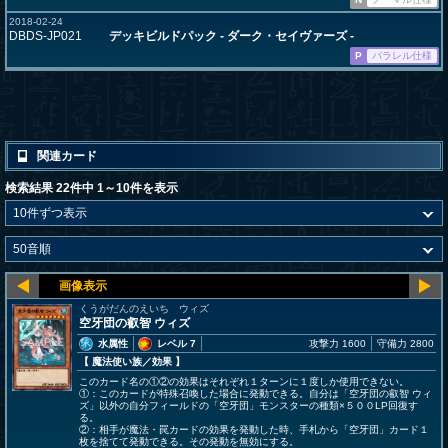
2018-02-24
DBDS-JP021
デッキビルドパック - ダーク・セイヴァーズ -
P
パラレル仕様
関連カード
検索結果 22件中 1～10件を表示
くうがだんのえいち ウィズ
空牙団の叡智 ウィズ
水属性
レベル 7
攻撃力 1600
守備力 2800
【 魔法使い族
／効果
】
このカード名の①②の効果はそれぞれ１ターンに１度しか使用できない。
①：このカードが特殊召喚した場合に発動できる。自分は「空牙団の叡智 ウィ
ズ」以外の自分フィールドの「空牙団」モンスターの種類×５００LP回復す
る。
②：相手が魔法・罠カードの効果を発動した時、手札から「空牙団」カード１
枚を捨てて発動できる。その発動を無効にする。