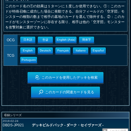
このカード名の①の効果は１ターンに１度しか使用できない。①：このカー
ドが特殊召喚に成功した場合に発動できる。自分フィールドの「空牙団」モ
ンスターの種類の数まで相手の墓地のカードを選んで除外する。②：このカ
ードがモンスターゾーンに存在する限り、相手は他の「空牙団」モンスター
を攻撃対象に選択できない。
OCG
日本語
한글
English (Asia)
簡体字
English
Deutsch
Français
Italiano
Español
TCG
Portugues
このカードを使用したデッキを検索
このカードの関連カードを見る
収録シリーズ
2018-02-24
DBDS-JP021
デッキビルドパック - ダーク・セイヴァーズ -
N
ノーマル仕様