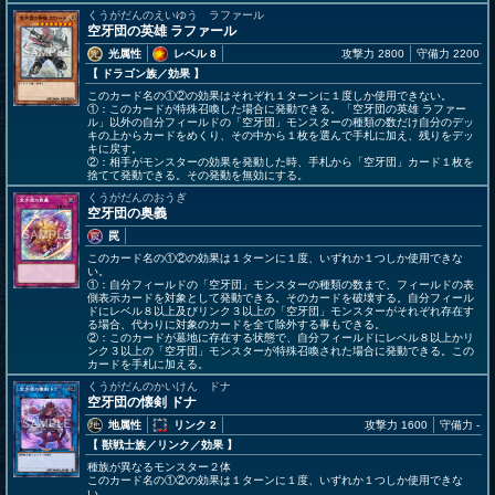
くうがだんのえいゆう ラファール
空牙団の英雄 ラファール
光属性
レベル 8
攻撃力 2800
守備力 2200
【 ドラゴン族
／効果
】
このカード名の①②の効果はそれぞれ１ターンに１度しか使用できない。
①：このカードが特殊召喚した場合に発動できる。「空牙団の英雄 ラファー
ル」以外の自分フィールドの「空牙団」モンスターの種類の数だけ自分のデッ
キの上からカードをめくり、その中から１枚を選んで手札に加え、残りをデッ
キに戻す。
②：相手がモンスターの効果を発動した時、手札から「空牙団」カード１枚を
捨てて発動できる。その発動を無効にする。
くうがだんのおうぎ
空牙団の奥義
罠
このカード名の①②の効果は１ターンに１度、いずれか１つしか使用できな
い。
①：自分フィールドの「空牙団」モンスターの種類の数まで、フィールドの表
側表示カードを対象として発動できる。そのカードを破壊する。自分フィール
ドにレベル８以上及びリンク３以上の「空牙団」モンスターがそれぞれ存在す
る場合、代わりに対象のカードを全て除外する事もできる。
②：このカードが墓地に存在する状態で、自分フィールドにレベル８以上かリ
ンク３以上の「空牙団」モンスターが特殊召喚された場合に発動できる。この
カードを手札に加える。
くうがだんのかいけん ドナ
空牙団の懐剣 ドナ
地属性
リンク 2
攻撃力 1600
守備力 -
【 獣戦士族
／リンク／効果
】
種族が異なるモンスター２体
このカード名の①②の効果は１ターンに１度、いずれか１つしか使用できな
い。