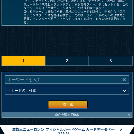
①：このカードがL召喚した場合に発動できる。デッキから「空牙団」魔法・
罠カードか「飛竜艇－ファンドラ」１枚を自分フィールドにセットする。この
ターン、自分は「空牙団」モンスターしか特殊召喚できない。
②：相手ターンに発動できる。墓地のこのカードを除外し、手札から「空牙
団」モンスター１体を特殊召喚する。その後、フィールドの元々の攻撃力が一
番高いモンスターが相手フィールドに存在する場合、もう１体特殊召喚でき
る。
1
2
3
検 索
∧
条件を絞って検索
遊戯王ニューロン(オフィシャルカードゲーム カードデータベー
∧
ス)とは