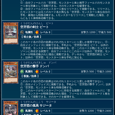
①：自分フィールドの「空牙団」モンスター１体と相手フィールドのモンスタ
ー１体を対象として発動できる。そのモンスターを破壊する。
②：自分フィールドのモンスター１体をリリースして発動できる。リリースし
たモンスターとは元々のカード名が異なる「空牙団」モンスター１体を自分の
手札・墓地から特殊召喚する。Lモンスターをリリースして発動した場合、さ
らにもう１体特殊召喚できる。
くうがだんのけんし ビート
空牙団の剣士 ビート
地属性
レベル 3
攻撃力 1200
守備力 500
【 戦士族
／効果
】
このカード名の①②の効果はそれぞれ１ターンに１度しか使用できない。①：
自分メインフェイズに発動できる。手札から「空牙団の剣士 ビート」以外の
「空牙団」モンスター１体を特殊召喚する。②：このカードが既にモンスター
ゾーンに存在する状態で、自分フィールドにこのカード以外の「空牙団」モン
スターが特殊召喚された場合に発動できる。デッキから「空牙団の剣士 ビー
ト」以外の「空牙団」モンスター１体を手札に加える。
くうがだんのげきしゅ ドンパ
空牙団の撃手 ドンパ
風属性
レベル 2
攻撃力 500
守備力 1000
【 獣族
／効果
】
このカード名の①②の効果はそれぞれ１ターンに１度しか使用できない。
①：自分メインフェイズに発動できる。手札から「空牙団の撃手 ドンパ」以外
の「空牙団」モンスター１体を特殊召喚する。
②：このカードがモンスターゾーンに存在する状態で、自分フィールドに「空
牙団」モンスターが特殊召喚された場合、フィールドの表側表示カード１枚を
対象として発動できる。そのカードを破壊する。
くうがだんのここう サジータ
空牙団の孤高 サジータ
風属性
レベル 5
攻撃力 1200
守備力 2400