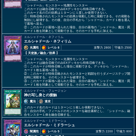
「シャドール」モンスター＋地属性モンスター
このカードは融合召喚でのみEXデッキから特殊召喚できる。
このカード名の①の効果は１ターンに１度しか使用できない。
①：特殊召喚されたモンスターの効果が発動した時に発動できる。その発動を
無効にし破壊する。その後、自分の手札から「シャドール」カード１枚を選ん
で墓地へ送る。
②：このカードが墓地へ送られた場合、自分の墓地の「シャドール」魔法・罠
カード１枚を対象として発動できる。そのカードを手札に加える。
エルシャドール・ネフィリム
エルシャドール・ネフィリム
光属性
レベル 8
攻撃力 2800
守備力 2500
【 天使族
／融合／効果
】
「シャドール」モンスター＋光属性モンスター
このカードは融合召喚でのみEXデッキから特殊召喚できる。
①：このカードが特殊召喚した場合に発動できる。デッキから「シャドール」
カード１枚を墓地へ送る。
②：このカードが特殊召喚されたモンスターと戦闘を行うダメージステップ開
始時に発動する。そのモンスターを破壊する。
③：このカードが墓地へ送られた場合、自分の墓地の「シャドール」魔法・罠
カード１枚を対象として発動できる。そのカードを手札に加える。
エルシャドール・フュージョン
神の写し身との接触
魔法
速攻
このカード名のカードは１ターンに１枚しか発動できない。
①：自分の手札・フィールドのモンスターを融合素材とし、「シャドール」融
合モンスター１体を融合召喚する。
エルシャドール・ミドラーシュ
エルシャドール・ミドラーシュ
闇属性
レベル 5
攻撃力 2200
守備力 800