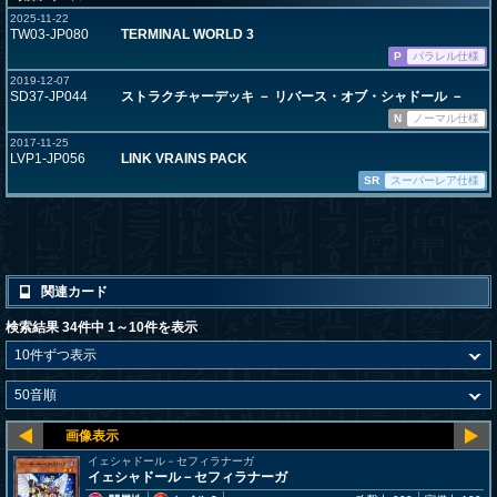
2025-11-22
TW03-JP080
TERMINAL WORLD 3
P
パラレル仕様
2019-12-07
SD37-JP044
ストラクチャーデッキ － リバース・オブ・シャドール －
N
ノーマル仕様
2017-11-25
LVP1-JP056
LINK VRAINS PACK
SR
スーパーレア仕様
関連カード
検索結果 34件中 1～10件を表示
イェシャドール－セフィラナーガ
イェシャドール－セフィラナーガ