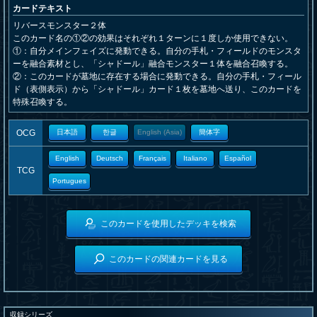
カードテキスト
リバースモンスター２体
このカード名の①②の効果はそれぞれ１ターンに１度しか使用できない。
①：自分メインフェイズに発動できる。自分の手札・フィールドのモンスタ
ーを融合素材とし、「シャドール」融合モンスター１体を融合召喚する。
②：このカードが墓地に存在する場合に発動できる。自分の手札・フィール
ド（表側表示）から「シャドール」カード１枚を墓地へ送り、このカードを
特殊召喚する。
OCG
日本語
한글
English (Asia)
簡体字
English
Deutsch
Français
Italiano
Español
TCG
Portugues
このカードを使用したデッキを検索
このカードの関連カードを見る
収録シリーズ