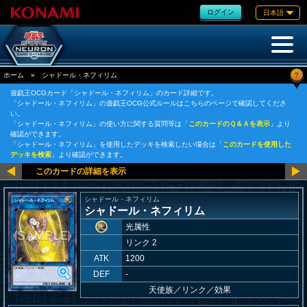
ログイン
日本語
?
ホーム
»
シャドール・ネフィリム
遊戯王OCGカード「シャドール・ネフィリム」のカード詳細です。
「シャドール・ネフィリム」の遊戯王OCG公式ルールはこちらのページで確認してくださ
い。
「シャドール・ネフィリム」の使い方に関する質問等は「
このカードのＱ＆Ａを表示
」より
確認ができます。
「シャドール・ネフィリム」を使用したデッキを検索したい場合は「
このカードを使用した
デッキを検索
」より確認ができます。
シャドール・ネフィリム
シャドール・ネフィリム
光属性
リンク 2
ATK
1200
DEF
-
天使族
／
リンク／効果