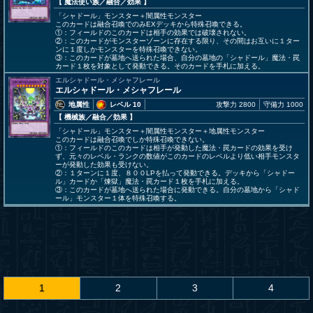
【 魔法使い族
／融合／効果
】
「シャドール」モンスター＋闇属性モンスター
このカードは融合召喚でのみEXデッキから特殊召喚できる。
①：フィールドのこのカードは相手の効果では破壊されない。
②：このカードがモンスターゾーンに存在する限り、その間はお互いに１ター
ンに１度しかモンスターを特殊召喚できない。
③：このカードが墓地へ送られた場合、自分の墓地の「シャドール」魔法・罠
カード１枚を対象として発動できる。そのカードを手札に加える。
エルシャドール・メシャフレール
エルシャドール・メシャフレール
地属性
レベル 10
攻撃力 2800
守備力 1000
【 機械族
／融合／効果
】
「シャドール」モンスター＋闇属性モンスター＋地属性モンスター
このカードは融合召喚でしか特殊召喚できない。
①：フィールドのこのカードは相手が発動した魔法・罠カードの効果を受け
ず、元々のレベル・ランクの数値がこのカードのレベルより低い相手モンスタ
ーが発動した効果も受けない。
②：１ターンに１度、８００LPを払って発動できる。デッキから「シャドー
ル」カードか「煉獄」魔法・罠カード１枚を手札に加える。
③：このカードが墓地へ送られた場合に発動できる。自分の墓地から「シャド
ール」モンスター１体を特殊召喚する。
1
2
3
4