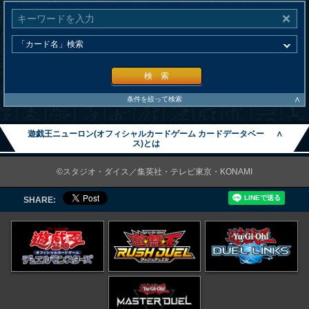
検 索
∧
条件を絞って検索
遊戯王ニューロン(オフィシャルカードゲーム カードデータベー
∧
ス)とは
©スタジオ・ダイス／集英社・テレビ東京・KONAMI
SHARE: