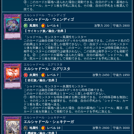
③：このカードが墓地へ送られた場合に発動できる。自分のデッキ・墓地から
「シャドール」カード１枚を手札に加える。その後、自分の手札を１枚選んで
捨てる。
エルシャドール・ウェンディゴ
エルシャドール・ウェンディゴ
風属性
レベル 6
攻撃力 200
守備力 2800
【 サイキック族
／融合／効果
】
「シャドール」モンスター＋風属性モンスター
このカードは融合召喚でのみEXデッキから特殊召喚できる。このカード名の①
の効果は１ターンに１度しか使用できない。①：自分フィールドのモンスター
１体を対象として発動できる。このターン、そのモンスターは特殊召喚された
相手モンスターとの戦闘では破壊されない。この効果は相手ターンでも発動で
きる。②：このカードが墓地へ送られた場合、自分の墓地の「シャドール」魔
法・罠カード１枚を対象として発動できる。そのカードを手札に加える。
エルシャドール・エグリスタ
エルシャドール・エグリスタ
炎属性
レベル 7
攻撃力 2450
守備力 1950
【 岩石族
／融合／効果
】
「シャドール」モンスター＋炎属性モンスター
このカードは融合召喚でのみEXデッキから特殊召喚できる。
このカード名の①の効果は１ターンに１度しか使用できない。
①：相手がモンスターを特殊召喚する際に発動できる。その特殊召喚を無効に
し、そのモンスターを破壊する。その後、自分の手札から「シャドール」カー
ド１枚を選んで墓地へ送る。
②：このカードが墓地へ送られた場合、自分の墓地の「シャドール」魔法・罠
カード１枚を対象として発動できる。そのカードを手札に加える。
エルシャドール・シェキナーガ
エルシャドール・シェキナーガ
地属性
レベル 10
攻撃力 2600
守備力 3000
【 機械族
／融合／効果
】