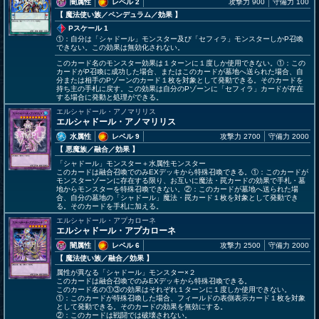
闇属性
レベル 2
攻撃力 900
守備力 100
【 魔法使い族
／ペンデュラム／効果
】
Pスケール 1
①：自分は「シャドール」モンスター及び「セフィラ」モンスターしかP召喚
できない。この効果は無効化されない。
このカード名のモンスター効果は１ターンに１度しか使用できない。①：この
カードがP召喚に成功した場合、またはこのカードが墓地へ送られた場合、自
分または相手のPゾーンのカード１枚を対象として発動できる。そのカードを
持ち主の手札に戻す。この効果は自分のPゾーンに「セフィラ」カードが存在
する場合に発動と処理ができる。
エルシャドール・アノマリリス
エルシャドール・アノマリリス
水属性
レベル 9
攻撃力 2700
守備力 2000
【 悪魔族
／融合／効果
】
「シャドール」モンスター＋水属性モンスター
このカードは融合召喚でのみEXデッキから特殊召喚できる。①：このカードが
モンスターゾーンに存在する限り、お互いに魔法・罠カードの効果で手札・墓
地からモンスターを特殊召喚できない。②：このカードが墓地へ送られた場
合、自分の墓地の「シャドール」魔法・罠カード１枚を対象として発動でき
る。そのカードを手札に加える。
エルシャドール・アプカローネ
エルシャドール・アプカローネ
闇属性
レベル 6
攻撃力 2500
守備力 2000
【 魔法使い族
／融合／効果
】
属性が異なる「シャドール」モンスター×２
このカードは融合召喚でのみEXデッキから特殊召喚できる。
このカード名の①③の効果はそれぞれ１ターンに１度しか使用できない。
①：このカードが特殊召喚した場合、フィールドの表側表示カード１枚を対象
として発動できる。そのカードの効果を無効にする。
②：このカードは戦闘では破壊されない。