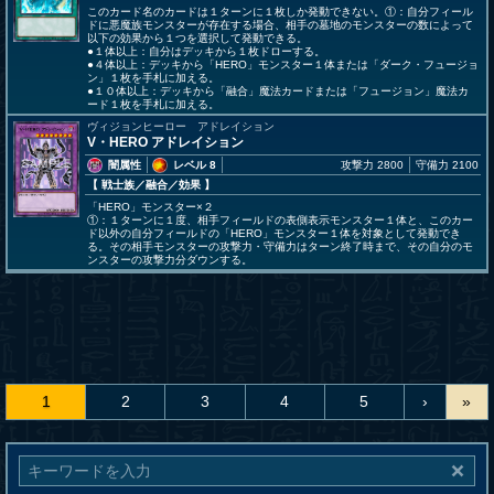
このカード名のカードは１ターンに１枚しか発動できない。①：自分フィール
ドに悪魔族モンスターが存在する場合、相手の墓地のモンスターの数によって
以下の効果から１つを選択して発動できる。
●１体以上：自分はデッキから１枚ドローする。
●４体以上：デッキから「HERO」モンスター１体または「ダーク・フュージョ
ン」１枚を手札に加える。
●１０体以上：デッキから「融合」魔法カードまたは「フュージョン」魔法カ
ード１枚を手札に加える。
ヴィジョンヒーロー アドレイション
V・HERO アドレイション
闇属性
レベル 8
攻撃力 2800
守備力 2100
【 戦士族
／融合／効果
】
「HERO」モンスター×２
①：１ターンに１度、相手フィールドの表側表示モンスター１体と、このカー
ド以外の自分フィールドの「HERO」モンスター１体を対象として発動でき
る。その相手モンスターの攻撃力・守備力はターン終了時まで、その自分のモ
ンスターの攻撃力分ダウンする。
1
2
3
4
5
›
»