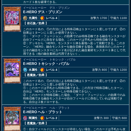
カード１枚を破壊できる。
イービルヒーロー デス・プリズン
E-HERO デス・プリズン
光属性
レベル 4
攻撃力 1700
守備力 1100
【 岩石族
／効果
】
このカード名の、①の方法による特殊召喚は１ターンに１度しかできず、②の
効果は１ターンに１度しか使用できない。
①：「ダーク・フュージョン」の効果でのみ特殊召喚できる融合モンスターが
自分フィールドに存在する場合、このカードは手札から特殊召喚できる。
②：デッキから「HERO」モンスター１体を墓地へ送って発動できる。このタ
ーン、「HERO」融合モンスターを融合召喚する場合、表側表示のこのカード
はその融合モンスターにカード名が記された融合素材モンスター１体として代
用できる（他の融合素材は代用できない）。
イービルヒーロー トキシック・バブル
E-HERO トキシック・バブル
水属性
レベル 4
攻撃力 800
守備力 1200
【 悪魔族
／効果
】
このカード名の、①の方法による特殊召喚は１ターンに１度しかできず、②の
効果は１ターンに１度しか使用できない。
①：このカードは手札から特殊召喚できる。この方法で特殊召喚したターン、
自分は「HERO」モンスターしか特殊召喚できない。
②：このカードが特殊召喚した場合、「ダーク・フュージョン」の効果でのみ
特殊召喚できる融合モンスターが自分フィールドに存在していれば発動でき
る。自分は２枚ドローする。
イービルヒーロー ヘル・ブラット
E-HERO ヘル・ブラット
闇属性
レベル 2
攻撃力 300
守備力 600
【 悪魔族
／効果
】
①：自分フィールドにモンスターが存在しない場合、このカードは手札から攻