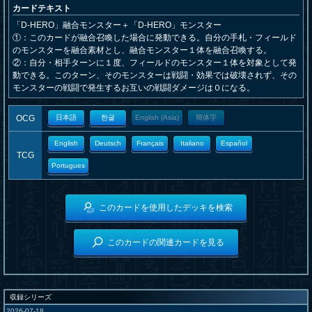
カードテキスト
「D-HERO」融合モンスター＋「D-HERO」モンスター
①：このカードが融合召喚した場合に発動できる。自分の手札・フィールド
のモンスターを融合素材とし、融合モンスター１体を融合召喚する。
②：自分・相手ターンに１度、フィールドのモンスター１体を対象として発
動できる。このターン、そのモンスターは戦闘・効果では破壊されず、その
モンスターの戦闘で発生するお互いの戦闘ダメージは０になる。
OCG
日本語
한글
English (Asia)
簡体字
English
Deutsch
Français
Italiano
Español
TCG
Portugues
このカードを使用したデッキを検索
このカードの関連カードを見る
収録シリーズ
2026-07-18