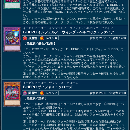
このカード名の①②の効果はそれぞれ１ターンに１度しか使用できない。
①：手札を１枚捨てて発動できる。デッキからレベル４以下の「E-HERO」モ
ンスター１体を選び、手札に加えるか特殊召喚する。このカードの発動後、タ
ーン終了時まで自分は「HERO」モンスターしかEXデッキから特殊召喚できな
い。
②：このターンに墓地へ送られていないこのカードを墓地から除外して発動で
きる。自分の墓地から「ダーク・フュージョン」１枚を手札に加える。
イービルヒーロー インフェルノ・ウィング－ヘルバック・ファイア
E-HERO インフェルノ・ウィング－ヘルバック・ファイア
炎属性
レベル 6
攻撃力 2100
守備力 1200
【 悪魔族
／融合／効果
】
「E・HERO フェザーマン」か「E・HERO バーストレディ」＋「HERO」モ
ンスター
このカードは「ダーク・フュージョン」の効果でのみ特殊召喚できる。
このカード名の①②の効果はそれぞれ１ターンに１度しか使用できない。
①：このカードが特殊召喚した場合に発動できる。融合モンスターを除く、
「ダーク・フュージョン」またはそのカード名が記されたカード１枚を自分の
デッキ・墓地から手札に加える。
②：自分の「HERO」モンスターが戦闘で相手モンスターを破壊した場合に発
動する。相手に２１００ダメージを与える。
イービルヒーロー ヴィシャス・クローズ
E-HERO ヴィシャス・クローズ
闇属性
レベル 7
攻撃力 2500
守備力 2500
【 悪魔族
／効果
】
このカード名の、①の効果は１ターンに１度しか使用できず、②の効果はデュ
エル中に１度しか使用できない。
①：フィールドの「HERO」モンスター１体を対象として発動できる。このカ
ードを手札から守備表示で特殊召喚し、対象のモンスターの攻撃力を３００ア
ップする。
②：自分フィールドのモンスターが戦闘・効果で破壊された場合に発動でき
る。このカードを墓地から特殊召喚する。その後、自分の墓地に「ダーク・フ
ュージョン」のカード名が記されたモンスターが存在する場合、フィールドの