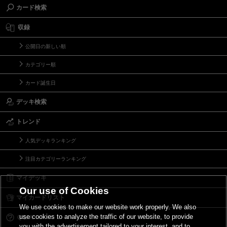
カード検索
収録
公開日の新しい順
カテゴリー順
カード誕生日
デッキ検索
トレンド
人気デッキランキング
注目カテゴリーランキング
マイデッキ
Our use of Cookies
マイカードリスト
We use cookies to make our website work properly. We also
use cookies to analyze the traffic of our website, to provide
Ｑ＆Ａ
you with the advertisement tailored to your interest, and to