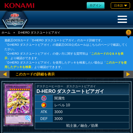
ログイン
日本語
?
ホーム
»
D-HERO ダスクユートピアガイ
遊戯王OCGカード「D-HERO ダスクユートピアガイ」のカード詳細です。
「D-HERO ダスクユートピアガイ」の遊戯王OCG公式ルールはこちらのページで確認してく
ださい。
「D-HERO ダスクユートピアガイ」の使い方に関する質問等は「
このカードのＱ＆Ａを表
示
」より確認ができます。
「D-HERO ダスクユートピアガイ」を使用したデッキを検索したい場合は「
このカードを使
用したデッキを検索
」より確認ができます。
デステニーヒーロー ダスクユートピアガイ
D-HERO ダスクユートピアガイ
闇属性
レベル 10
ATK
3000
DEF
3000
戦士族
／
融合／効果