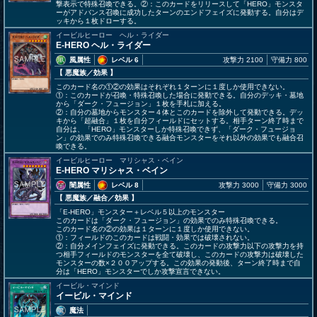
撃表示で特殊召喚できる。②：このカードをリリースして「HERO」モンスタ
ーがアドバンス召喚に成功したターンのエンドフェイズに発動する。自分はデ
ッキから１枚ドローする。
イービルヒーロー ヘル・ライダー
E-HERO ヘル・ライダー
風属性
レベル 6
攻撃力 2100
守備力 800
【 悪魔族
／効果
】
このカード名の①②の効果はそれぞれ１ターンに１度しか使用できない。
①：このカードが召喚・特殊召喚した場合に発動できる。自分のデッキ・墓地
から「ダーク・フュージョン」１枚を手札に加える。
②：自分の墓地からモンスター４体とこのカードを除外して発動できる。デッ
キから「超融合」１枚を自分フィールドにセットする。相手ターン終了時まで
自分は、「HERO」モンスターしか特殊召喚できず、「ダーク・フュージョ
ン」の効果でのみ特殊召喚できる融合モンスターをそれ以外の効果でも融合召
喚できる。
イービルヒーロー マリシャス・ベイン
E-HERO マリシャス・ベイン
闇属性
レベル 8
攻撃力 3000
守備力 3000
【 悪魔族
／融合／効果
】
「E-HERO」モンスター＋レベル５以上のモンスター
このカードは「ダーク・フュージョン」の効果でのみ特殊召喚できる。
このカード名の②の効果は１ターンに１度しか使用できない。
①：フィールドのこのカードは戦闘・効果では破壊されない。
②：自分メインフェイズに発動できる。このカードの攻撃力以下の攻撃力を持
つ相手フィールドのモンスターを全て破壊し、このカードの攻撃力は破壊した
モンスターの数×２００アップする。この効果の発動後、ターン終了時まで自
分は「HERO」モンスターでしか攻撃宣言できない。
イービル・マインド
イービル・マインド
魔法