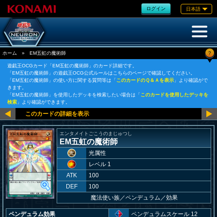
ログイン
日本語
?
ホーム
»
EM五虹の魔術師
遊戯王OCGカード「EM五虹の魔術師」のカード詳細です。
「EM五虹の魔術師」の遊戯王OCG公式ルールはこちらのページで確認してください。
「EM五虹の魔術師」の使い方に関する質問等は「
このカードのＱ＆Ａを表示
」より確認がで
きます。
「EM五虹の魔術師」を使用したデッキを検索したい場合は「
このカードを使用したデッキを
検索
」より確認ができます。
エンタメイトごこうのまじゅつし
EM五虹の魔術師
光属性
レベル 1
ATK
100
DEF
100
魔法使い族
／
ペンデュラム／効果
ペンデュラム効果
ペンデュラムスケール 12