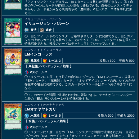
「アメイジング・ペンデュラム」は１ターンに１枚しか発動できない。①：自
分のPゾーンにカードが存在しない場合に発動できる。自分のエクストラデッ
キから、カード名が異なる表側表示の「魔術師」Pモンスター２体を手札に加
える。
イリュージョン・バルーン
イリュージョン・バルーン
魔法
速攻
①：自分フィールドのモンスターが破壊されたターンに発動できる。自分のデ
ッキの上からカードを５枚めくる。その中から「EM」モンスター１体を選んで
特殊召喚できる。残りのカードはデッキに戻してシャッフルする。
エンタメイトインコーラス
EMインコーラス
風属性
レベル 3
攻撃力 500
守備力 500
【 鳥獣族
／ペンデュラム／効果
】
Pスケール 2
①：１ターンに１度、もう片方の自分のPゾーンに「EMインコーラス」以外の
「EM」カード、「魔術師」カード、「オッドアイズ」カードの内、いずれかが
存在する場合に発動できる。このカードのPスケールはターン終了時まで７に
なる。
①：このカードが戦闘で破壊された時に発動できる。デッキからPモンスター
以外の「EM」モンスター１体を特殊召喚する。
エンタメイトオオヤヤドカリ
EMオオヤヤドカリ
水属性
レベル 5
攻撃力 500
守備力 2500
【 水族
／ペンデュラム／効果
】
Pスケール 2
①：１ターンに１度、自分の「EM」モンスターが戦闘で破壊された時、自分の
Pゾーンの「EM」カードまたは「オッドアイズ」カード１枚を対象として発動