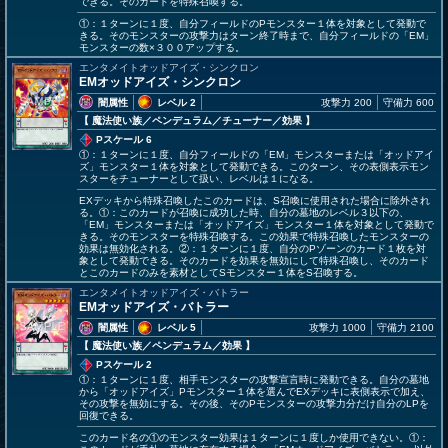
できる。そのカードを特殊召喚する。
①：１ターンに１度、自分フィールドのPモンスター１体を対象として発動で
きる。そのモンスターの攻撃力はターン終了時まで、自分フィールドの「EM」
モンスターの数×３００アップする。
エンタメイトオッドアイズ・シンクロン
EMオッドアイズ・シンクロン
闇属性
レベル 2
攻撃力 200
守備力 600
【 魔法使い族
／ペンデュラム／チューナー／効果
】
Pスケール 6
①：１ターンに１度、自分フィールドの「EM」モンスターまたは「オッドアイ
ズ」モンスター１体を対象として発動できる。このターン、その表側表示モン
スターをチューナーとして扱い、レベルは１になる。
EXデッキから特殊召喚したこのカードは、S召喚に使用された場合に除外され
る。①：このカードが召喚に成功した時、自分の墓地のレベル３以下の、
「EM」モンスターまたは「オッドアイズ」モンスター１体を対象として発動で
きる。そのモンスターを特殊召喚する。この効果で特殊召喚したモンスターの
効果は無効化される。②：１ターンに１度、自分のPゾーンのカード１枚を対
象として発動できる。そのカードを効果を無効にして特殊召喚し、そのカード
とこのカードのみを素材としてSモンスター１体をS召喚する。
エンタメイトオッドアイズ・バトラー
EMオッドアイズ・バトラー
闇属性
レベル 5
攻撃力 1000
守備力 2100
【 魔法使い族
／ペンデュラム／効果
】
Pスケール 2
①：１ターンに１度、相手モンスターの攻撃宣言時に発動できる。自分の墓地
から「オッドアイズ」Pモンスター１体を選んでEXデッキに表側表示で加え、
その攻撃を無効にする。その後、そのPモンスターの攻撃力分だけ自分のLPを
回復できる。
このカード名の①のモンスター効果は１ターンに１度しか使用できない。①：