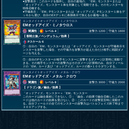
●攻撃表示：このカードを除外し、自分の墓地の、「EM」モンスターまたは
「オッドアイズ」モンスター１体を対象として発動できる。そのモンスターを
特殊召喚する。
●守備表示：「EM」Pモンスターまたは「オッドアイズ」Pモンスター１体をデ
ッキから選び、自分のEXデッキに表側表示で加えるか墓地へ送る。
エンタメイトオッドアイズ・ミノタウロス
EMオッドアイズ・ミノタウロス
闇属性
レベル 4
攻撃力 1200
守備力 1600
【 獣戦士族
／ペンデュラム／効果
】
Pスケール 6
①：自分の「EM」モンスターまたは「オッドアイズ」モンスターが守備表示モ
ンスターを攻撃した場合、その守備力を攻撃力が超えた分だけ相手に戦闘ダメ
ージを与える。
①：自分のPモンスターが相手モンスターに攻撃するダメージ計算時に発動で
きる。その相手モンスターの攻撃力はそのダメージ計算時のみ、自分フィール
ドの「EM」カード及び「オッドアイズ」カードの数×１００ダウンする。
エンタメイトオッドアイズ・メタル・クロウ
EMオッドアイズ・メタル・クロウ
闇属性
レベル 8
攻撃力 3000
守備力 2000
【 ドラゴン族
／融合／効果
】
「オッドアイズ」モンスター＋「EM」モンスター
このカードは融合素材にできない。①：「融合」の効果で融合召喚したこのカ
ードは他のカードの効果を受けない。②：このカードの攻撃宣言時に発動す
る。自分フィールドの全てのモンスターの攻撃力はバトルフェイズ終了時まで
３００アップする。