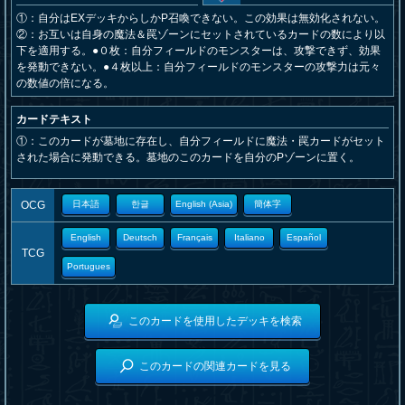
①：自分はEXデッキからしかP召喚できない。この効果は無効化されない。
②：お互いは自身の魔法＆罠ゾーンにセットされているカードの数により以
下を適用する。●０枚：自分フィールドのモンスターは、攻撃できず、効果
を発動できない。●４枚以上：自分フィールドのモンスターの攻撃力は元々
の数値の倍になる。
カードテキスト
①：このカードが墓地に存在し、自分フィールドに魔法・罠カードがセット
された場合に発動できる。墓地のこのカードを自分のPゾーンに置く。
OCG
日本語
한글
English (Asia)
簡体字
English
Deutsch
Français
Italiano
Español
TCG
Portugues
このカードを使用したデッキを検索
このカードの関連カードを見る