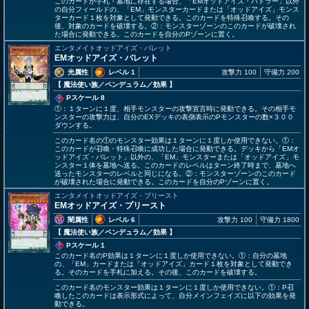
このカードが手札・墓地に存在する場合、「EMオッドアイズ・バトラー」以外
の自分フィールドの、「EM」モンスターカードまたは「オッドアイズ」モンス
ターカード１枚を対象として発動できる。このカードを特殊召喚する。その
後、対象のカードを破壊する。②：モンスターゾーンのこのカードが破壊され
た場合に発動できる。このカードを自分のPゾーンに置く。
エンタメイトオッドアイズ・バレット
EMオッドアイズ・バレット
光属性
レベル 1
攻撃力 100
守備力 200
【 魔法使い族
／ペンデュラム／効果
】
Pスケール 8
①：１ターンに１度、相手モンスターの攻撃宣言時に発動できる。その相手モ
ンスターの攻撃力は、自分のEXデッキの表側表示のPモンスターの数×３００
ダウンする。
このカード名の①のモンスター効果は１ターンに１度しか使用できない。①：
このカードが召喚・特殊召喚に成功した場合に発動できる。デッキから「EMオ
ッドアイズ・バレット」以外の、「EM」モンスターまたは「オッドアイズ」モ
ンスター１体を墓地へ送る。このカードのレベルはターン終了時まで、墓地へ
送ったモンスターのレベルと同じになる。②：モンスターゾーンのこのカード
が破壊された場合に発動できる。このカードを自分のPゾーンに置く。
エンタメイトオッドアイズ・プリースト
EMオッドアイズ・プリースト
闇属性
レベル 6
攻撃力 100
守備力 1800
【 魔法使い族
／ペンデュラム／効果
】
Pスケール 1
このカード名のP効果は１ターンに１度しか使用できない。①：自分の墓地
の、「EM」カードまたは「オッドアイズ」カード１枚を対象として発動でき
る。そのカードを手札に加える。その後、このカードを破壊する。
このカード名のモンスター効果は１ターンに１度しか使用できない。①：P召
喚したこのカードは表示形式によって、自分メインフェイズに以下の効果を発
動できる。