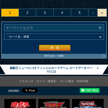
1
2
3
4
5
›
»
検 索
∧
条件を絞って検索
遊戯王ニューロン(オフィシャルカードゲーム カードデータベー
∧
ス)とは
©スタジオ・ダイス／集英社・テレビ東京・KONAMI
SHARE: