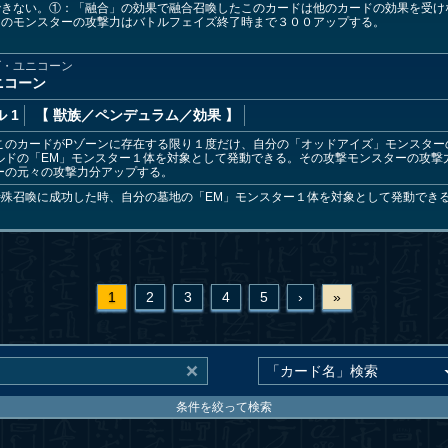
できない。①：「融合」の効果で融合召喚したこのカードは他のカードの効果を受け
てのモンスターの攻撃力はバトルフェイズ終了時まで３００アップする。
ズ・ユニコーン
ニコーン
 1
【 獣族
／ペンデュラム／効果
】
このカードがPゾーンに存在する限り１度だけ、自分の「オッドアイズ」モンスター
ルドの「EM」モンスター１体を対象として発動できる。その攻撃モンスターの攻撃
ーの元々の攻撃力分アップする。
殊召喚に成功した時、自分の墓地の「EM」モンスター１体を対象として発動できる
1
2
3
4
5
›
»
条件を絞って検索