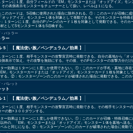
１ターンに１度、自分フィールドの「EM」モンスターまたは「オッドアイズ」モン
、その表側表示モンスターをチューナーとして扱い、レベルは１になる。
たこのカードは、S召喚に使用された場合に除外される。①：このカードが召喚に
「オッドアイズ」モンスター１体を対象として発動できる。そのモンスターを特殊
②：１ターンに１度、自分のPゾーンのカード１枚を対象として発動できる。そのカ
材としてSモンスター１体をS召喚する。
ズ・バトラー
トラー
 5
【 魔法使い族
／ペンデュラム／効果
】
１ターンに１度、相手モンスターの攻撃宣言時に発動できる。自分の墓地から「オッ
表側表示で加え、その攻撃を無効にする。その後、そのPモンスターの攻撃力分だけ
ター効果は１ターンに１度しか使用できない。①：このカードが手札・墓地に存在
EM」モンスターカードまたは「オッドアイズ」モンスターカード１枚を対象とし
壊する。②：モンスターゾーンのこのカードが破壊された場合に発動できる。このカ
ズ・バレット
レット
 1
【 魔法使い族
／ペンデュラム／効果
】
１ターンに１度、相手モンスターの攻撃宣言時に発動できる。その相手モンスターの
ターの数×３００ダウンする。
ター効果は１ターンに１度しか使用できない。①：このカードが召喚・特殊召喚に
以外の、「EM」モンスターまたは「オッドアイズ」モンスター１体を墓地へ送る
レベルと同じになる。②：モンスターゾーンのこのカードが破壊された場合に発動で