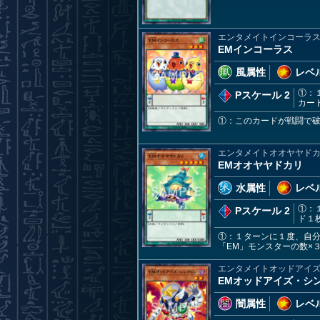
エンタメイトインコーラ
EMインコーラス
風属性
レベル
①：
Pスケール 2
カー
①：このカードが戦闘で破
エンタメイトオオヤヤド
EMオオヤヤドカリ
水属性
レベル
①：
Pスケール 2
ド１
①：１ターンに１度、自
「EM」モンスターの数×
エンタメイトオッドアイ
EMオッドアイズ・シ
闇属性
レベル