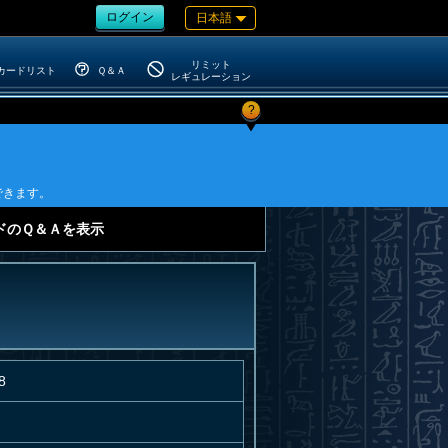
ログイン
日本語
リミット
カードリスト
Ｑ＆Ａ
レギュレーション
?
できます。
ドのＱ＆Ａを表示
8