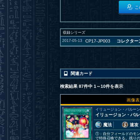
こ
収録シリーズ
2017-05-13
CP17-JP003
コレクターズ
関連カード
検索結果 87件中 1～10件を表示
画像表
イリュージョン・バルー
イリュージョン・バル
魔法
速攻
①：自分フィールドのモン
で特殊召喚できる。残り