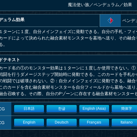
魔法使い族
／
ペンデュラム／効果
デュラム効果
ペンデ
１ターンに１度、自分メインフェイズに発動できる。自分の手札・フィ
カードによって決められた融合素材モンスターを墓地へ送り、その融合
る。
ドテキスト
カード名の①のモンスター効果は１ターンに１度しか使用できない。①
戦闘を行うダメージステップ開始時に発動できる。このカードを手札か
の戦闘では破壊されない。②：自分メインフェイズに発動できる。融合
このカードを含む融合素材モンスターを自分フィールドから墓地へ送り
融合召喚する。その際、自分のPゾーンに存在する融合素材モンスター
CG
日本語
한글
English (Asia)
簡体字
CG
English
Deutsch
Français
Italiano