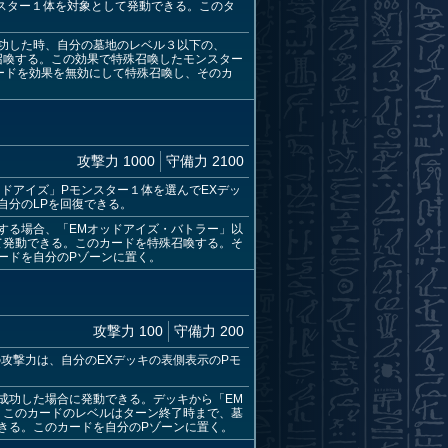
スター１体を対象として発動できる。このタ
成功した時、自分の墓地のレベル３以下の、
召喚する。この効果で特殊召喚したモンスター
ードを効果を無効にして特殊召喚し、そのカ
攻撃力 1000
守備力 2100
ドアイズ」Pモンスター１体を選んでEXデッ
自分のLPを回復できる。
する場合、「EMオッドアイズ・バトラー」以
て発動できる。このカードを特殊召喚する。そ
ードを自分のPゾーンに置く。
攻撃力 100
守備力 200
攻撃力は、自分のEXデッキの表側表示のPモ
成功した場合に発動できる。デッキから「EM
。このカードのレベルはターン終了時まで、墓
きる。このカードを自分のPゾーンに置く。