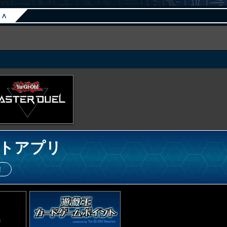
∧
トアプリ
！