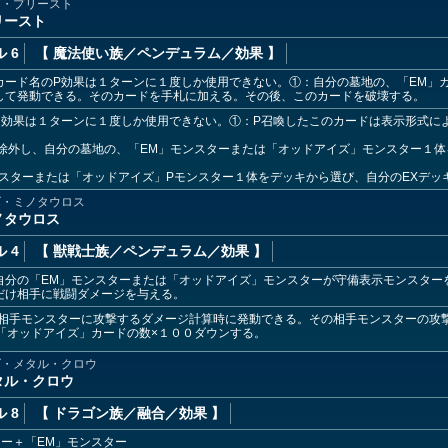
ズ・プリースト
リースト
 6
【 魔法使い族
／ペンデュラム／効果
】
カード名のP効果は１ターンに１度しか使用できない。①：自分の墓地の、「EM」
して発動できる。そのカードを手札に加える。その後、このカードを破壊する。
ー効果は１ターンに１度しか使用できない。①：P召喚したこのカードは表示形式に
除外し、自分の墓地の、「EM」モンスターまたは「オッドアイズ」モンスター１
ンスターまたは「オッドアイズ」Pモンスター１体をデッキから選び、自分のEXデ
ズ・ミノタウロス
ノタウロス
 4
【 獣戦士族
／ペンデュラム／効果
】
自分の「EM」モンスターまたは「オッドアイズ」モンスターが守備表示モンスター
だけ相手に戦闘ダメージを与える。
が相手モンスターに攻撃するダメージ計算時に発動できる。その相手モンスターの攻
「オッドアイズ」カードの数×１００ダウンする。
ズ・メタル・クロウ
タル・クロウ
 8
【 ドラゴン族
／融合／効果
】
ー＋「EM」モンスター