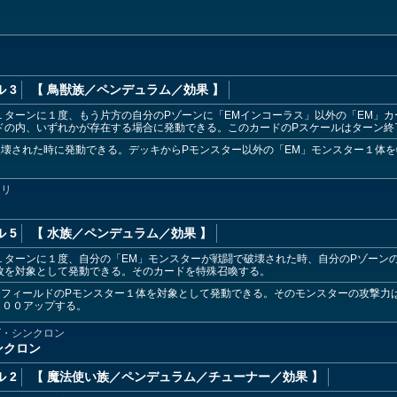
ス
 3
【 鳥獣族
／ペンデュラム／効果
】
１ターンに１度、もう片方の自分のPゾーンに「EMインコーラス」以外の「EM」
ドの内、いずれかが存在する場合に発動できる。このカードのPスケールはターン終
壊された時に発動できる。デッキからPモンスター以外の「EM」モンスター１体
カリ
 5
【 水族
／ペンデュラム／効果
】
１ターンに１度、自分の「EM」モンスターが戦闘で破壊された時、自分のPゾーン
枚を対象として発動できる。そのカードを特殊召喚する。
分フィールドのPモンスター１体を対象として発動できる。そのモンスターの攻撃力
３００アップする。
ズ・シンクロン
ンクロン
 2
【 魔法使い族
／ペンデュラム／チューナー／効果
】