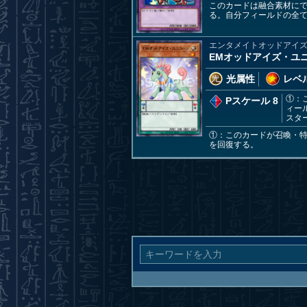
このカードは融合素材に
る。自分フィールドの全
エンタメイトオッドアイ
EMオッドアイズ・ユ
光属性
レベル
①：
Pスケール 8
ィー
スタ
①：このカードが召喚・特
を回復する。