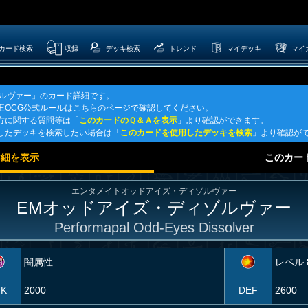
カード検索
収録
デッキ検索
トレンド
マイデッキ
マイ
ゾルヴァー」のカード詳細です。
王OCG公式ルールはこちらのページで確認してください。
方に関する質問等は「
このカードのＱ＆Ａを表示
」より確認ができます。
したデッキを検索したい場合は「
このカードを使用したデッキを検索
」より確認が
詳細を表示
このカー
エンタメイトオッドアイズ・ディゾルヴァー
EMオッドアイズ・ディゾルヴァー
Performapal Odd-Eyes Dissolver
闇属性
レベル 
TK
2000
DEF
2600