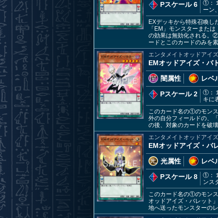
①：
Pスケール 6
ーン
EXデッキから特殊召喚し
「EM」モンスターまたは
の効果は無効化される。
ードとこのカードのみを素
エンタメイトオッドアイ
EMオッドアイズ・バ
闇属性
レベル
①：
Pスケール 2
キに
このカード名の①のモンス
外の自分フィールドの、「
の後、対象のカードを破
エンタメイトオッドアイ
EMオッドアイズ・バ
光属性
レベル
①：
Pスケール 8
ンス
このカード名の①のモンス
オッドアイズ・バレット」
地へ送ったモンスターの