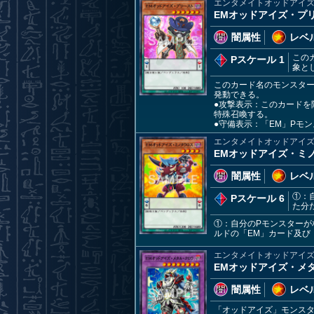
エンタメイトオッドアイ
EMオッドアイズ・プ
闇属性
レベル
この
Pスケール 1
象と
このカード名のモンスタ
発動できる。
●攻撃表示：このカードを
特殊召喚する。
●守備表示：「EM」Pモ
エンタメイトオッドアイ
EMオッドアイズ・ミ
闇属性
レベル
①：
Pスケール 6
た分
①：自分のPモンスター
ルドの「EM」カード及び
エンタメイトオッドアイ
EMオッドアイズ・メ
闇属性
レベル
「オッドアイズ」モンスタ