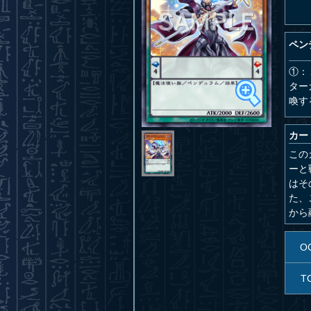
ペン
①：
ター
喚す
カー
この
ーと
はそ
た、
から
O
T