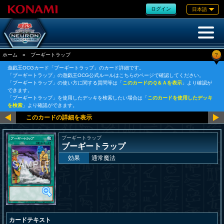
ログイン
日本語
?
ホーム
»
ブーギートラップ
遊戯王OCGカード「ブーギートラップ」のカード詳細です。
「ブーギートラップ」の遊戯王OCG公式ルールはこちらのページで確認してください。
「ブーギートラップ」の使い方に関する質問等は「
このカードのＱ＆Ａを表示
」より確認が
できます。
「ブーギートラップ」を使用したデッキを検索したい場合は「
このカードを使用したデッキ
を検索
」より確認ができます。
ブーギートラップ
ブーギートラップ
効果
通常魔法
カードテキスト