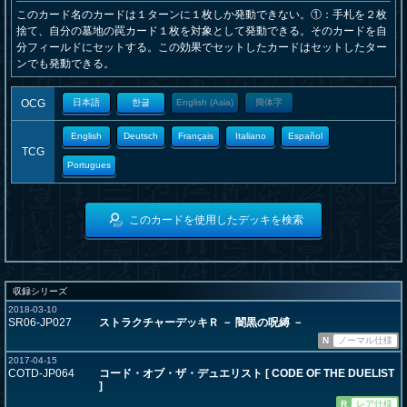
このカード名のカードは１ターンに１枚しか発動できない。①：手札を２枚
捨て、自分の墓地の罠カード１枚を対象として発動できる。そのカードを自
分フィールドにセットする。この効果でセットしたカードはセットしたター
ンでも発動できる。
OCG
日本語
한글
English (Asia)
簡体字
English
Deutsch
Français
Italiano
Español
TCG
Portugues
このカードを使用したデッキを検索
収録シリーズ
2018-03-10
SR06-JP027
ストラクチャーデッキＲ － 闇黒の呪縛 －
N
ノーマル仕様
2017-04-15
COTD-JP064
コード・オブ・ザ・デュエリスト [ CODE OF THE DUELIST
]
R
レア仕様