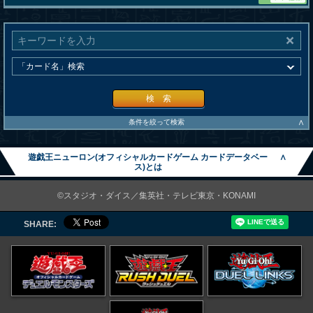
検 索
∧
条件を絞って検索
遊戯王ニューロン(オフィシャルカードゲーム カードデータベー
∧
ス)とは
©スタジオ・ダイス／集英社・テレビ東京・KONAMI
SHARE: