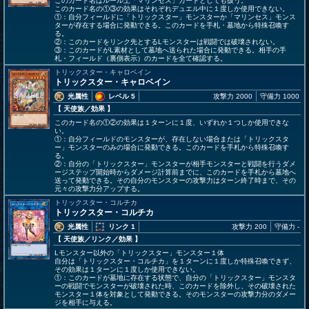
このカード名はルール上「マリンセス」カードとしても扱う。
このカード名の①③の効果はそれぞれデュエル中に１度しか使用できない。
①：自分フィールドに「トリックスター」モンスターか「マリンセス」モンス
ターが存在する場合に発動できる。このカードを手札・墓地から特殊召喚す
る。
②：このカードをリンク先とするLモンスターは戦闘では破壊されない。
③：このカードがL素材として墓地へ送られた場合に発動できる。相手の手
札・フィールド（裏側表示）のカードを全て確認する。
トリックスター・キャロベイン
トリックスター・キャロベイン
光属性
レベル 5
攻撃力 2000
守備力 1000
【 天使族
／効果
】
このカード名の①②の効果は１ターンに１度、いずれか１つしか使用できな
い。
①：自分フィールドのモンスターが、存在しない場合または「トリックスタ
ー」モンスターのみの場合に発動できる。このカードを手札から特殊召喚す
る。
②：自分の「トリックスター」モンスターが相手モンスターと戦闘を行うダメ
ージステップ開始時からダメージ計算前までに、このカードを手札から墓地へ
送って発動できる。その自分のモンスターの攻撃力はターン終了時まで、その
元々の攻撃力分アップする。
トリックスター・コルチカ
トリックスター・コルチカ
光属性
リンク 1
攻撃力 200
守備力 -
【 天使族
／リンク／効果
】
Lモンスター以外の「トリックスター」モンスター１体
自分は「トリックスター・コルチカ」を１ターンに１度しか特殊召喚できず、
その効果は１ターンに１度しか使用できない。
①：このカードが墓地に存在する状態で、自分の「トリックスター」モンスタ
ーの戦闘でモンスターが破壊された時、このカードを除外し、その破壊された
モンスター１体を対象として発動できる。そのモンスターの攻撃力分のダメー
ジを相手に与える。