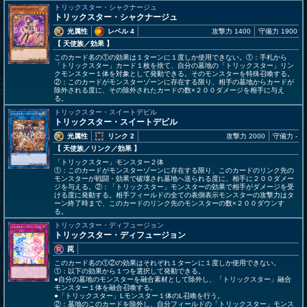
トリックスター・シャクナージュ
トリックスター・シャクナージュ
光属性
レベル 4
攻撃力 1400
守備力 1900
【 天使族
／効果
】
このカード名の①の効果は１ターンに１度しか使用できない。①：手札から
「トリックスター」カード１枚を捨て、自分の墓地の「トリックスター」リン
クモンスター１体を対象として発動できる。そのモンスターを特殊召喚する。
②：このカードがモンスターゾーンに存在する限り、相手の墓地からカードが
除外される度に、その除外されたカードの数×２００ダメージを相手に与え
る。
トリックスター・スイートデビル
トリックスター・スイートデビル
光属性
リンク 2
攻撃力 2000
守備力 -
【 天使族
／リンク／効果
】
「トリックスター」モンスター２体
①：このカードがモンスターゾーンに存在する限り、このカードのリンク先の
モンスターが戦闘・効果で破壊され墓地へ送られる度に、相手に２００ダメー
ジを与える。②：「トリックスター」モンスターの効果で相手がダメージを受
ける度に発動する。相手フィールドの全ての表側表示モンスターの攻撃力はタ
ーン終了時まで、このカードのリンク先のモンスターの数×２００ダウンす
る。
トリックスター・ディフュージョン
トリックスター・ディフュージョン
罠
このカード名の①②の効果はそれぞれ１ターンに１度しか使用できない。
①：以下の効果から１つを選択して発動できる。
●自分の墓地のモンスターを融合素材として除外し、「トリックスター」融合
モンスター１体を融合召喚する。
●「トリックスター」Lモンスター１体のL召喚を行う。
②：墓地のこのカードを除外し、自分フィールドの「トリックスター」モンス