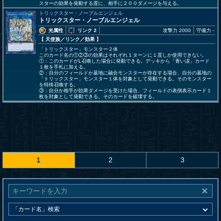
スターの効果を発動する度に、相手に２００ダメージを与える。
トリックスター・ノーブルエンジェル
トリックスター・ノーブルエンジェル
光属性
リンク 2
攻撃力 2000
守備力 -
【 天使族
／リンク／効果
】
「トリックスター」モンスター２体
このカード名の①②③の効果はそれぞれ１ターンに１度しか使用できない。
①：このカードがL召喚した場合に発動できる。デッキから「青い涙」カード
１枚を手札に加える。
②：自分のフィールドか墓地に融合モンスターが存在する場合、自分の墓地の
「トリックスター」モンスター１体を対象として発動できる。そのモンスター
を特殊召喚する。
③：自分か相手が効果ダメージを受けた場合、フィールドの表側表示カード１
枚を対象として発動できる。そのカードを破壊する。
1
2
3