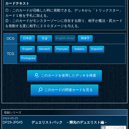
カードテキスト
①：このカードが召喚した時に発動できる。デッキから「トリックスター」
カード１枚を手札に加える。
②：このカードがモンスターゾーンに存在する限り、相手が魔法・罠カード
を発動する度に相手に２００ダメージを与える。
OCG
日本語
한글
English (Asia)
簡体字
English
Deutsch
Français
Italiano
Español
TCG
Portugues
このカードを使用したデッキを検索
このカードの関連カードを見る
収録シリーズ
2024-05-25
DP29-JP045
デュエリストパック －輝光のデュエリスト編－
N
ノーマル仕様