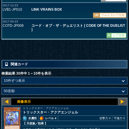
2017-12-23
LVB1-JP010
LINK VRAINS BOX
UR
ウルトラレア仕様
2017-04-15
COTD-JP008
コード・オブ・ザ・デュエリスト [ CODE OF THE DUELIST
]
R
レア仕様
関連カード
検索結果 30件中 1～10件を表示
トリックスター・アクアエンジェル
トリックスター・アクアエンジェル
水属性
レベル 4
攻撃力 0
守備力 0
【 天使族
／効果
】