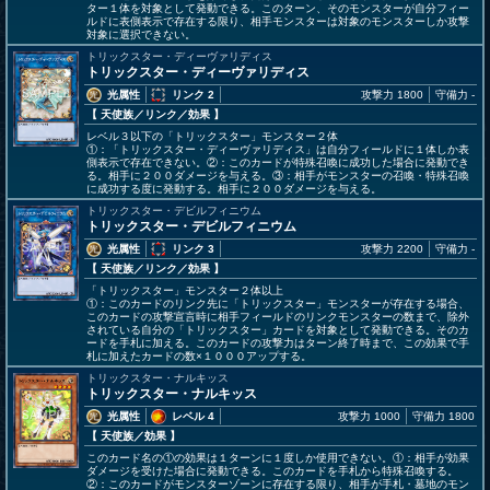
ター１体を対象として発動できる。このターン、そのモンスターが自分フィー
ルドに表側表示で存在する限り、相手モンスターは対象のモンスターしか攻撃
対象に選択できない。
トリックスター・ディーヴァリディス
トリックスター・ディーヴァリディス
光属性
リンク 2
攻撃力 1800
守備力 -
【 天使族
／リンク／効果
】
レベル３以下の「トリックスター」モンスター２体
①：「トリックスター・ディーヴァリディス」は自分フィールドに１体しか表
側表示で存在できない。②：このカードが特殊召喚に成功した場合に発動でき
る。相手に２００ダメージを与える。③：相手がモンスターの召喚・特殊召喚
に成功する度に発動する。相手に２００ダメージを与える。
トリックスター・デビルフィニウム
トリックスター・デビルフィニウム
光属性
リンク 3
攻撃力 2200
守備力 -
【 天使族
／リンク／効果
】
「トリックスター」モンスター２体以上
①：このカードのリンク先に「トリックスター」モンスターが存在する場合、
このカードの攻撃宣言時に相手フィールドのリンクモンスターの数まで、除外
されている自分の「トリックスター」カードを対象として発動できる。そのカ
ードを手札に加える。このカードの攻撃力はターン終了時まで、この効果で手
札に加えたカードの数×１０００アップする。
トリックスター・ナルキッス
トリックスター・ナルキッス
光属性
レベル 4
攻撃力 1000
守備力 1800
【 天使族
／効果
】
このカード名の①の効果は１ターンに１度しか使用できない。①：相手が効果
ダメージを受けた場合に発動できる。このカードを手札から特殊召喚する。
②：このカードがモンスターゾーンに存在する限り、相手が手札・墓地のモン