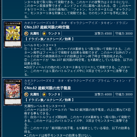
ンターを全て取り除いて発動できる。このカードの攻撃力は２０００になり、
このターン直接攻撃できず、エンドフェイズに墓地へ送られる。③：このカー
ドをリリースし、自分の墓地の、「フォトン」モンスターまたは「ギャラクシ
ー」モンスター１体を対象として発動できる。そのモンスターを手札に加え
る。
カオスナンバーズ１０７ ネオ・ギャラクシーアイズ・タキオン・ドラゴン
CNo.107 超銀河眼の時空龍
光属性
ランク 9
攻撃力 4500
守備力 3000
【 ドラゴン族
／エクシーズ／効果
】
レベル９モンスター×３
①：１ターンに１度、このカードのX素材を１つ取り除いて発動できる。この
ターン相手はフィールドで発動する効果を発動できず、このカード以外のフィ
ールドの全ての表側表示カードの効果はターン終了時まで無効化される。
②：このカードが「No.107 銀河眼の時空竜」をX素材としている場合、以下の
効果を得る。
●自分フィールドの他のモンスター２体をリリースして発動できる。このター
ン、このカードは１度のバトルフェイズ中に３回までモンスターに攻撃でき
る。
カオスナンバーズ６２ ネオ・ギャラクシーアイズ・プライム・フォトン・ド
ラゴン
CNo.62 超銀河眼の光子龍皇
光属性
ランク 8
攻撃力 4000
守備力 3000
【 ドラゴン族
／エクシーズ／効果
】
光属性レベル８モンスター×３
このカードは自分フィールドの「No.62 銀河眼の光子竜皇」の上に重ねてX召
喚する事もできる。
①：自分バトルフェイズ開始時、このカードのX素材を１つ取り除いて発動で
きる。このカードはこのバトルフェイズ中、３回までモンスターに攻撃でき
る。
②：このカードが「銀河眼の光子竜」をX素材としている場合、以下の効果を
得る。
●このカードは相手モンスターの効果を受けない。