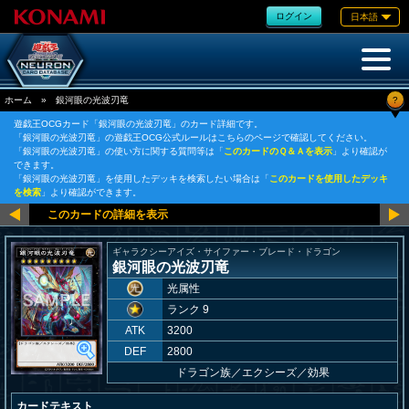
ログイン
日本語
?
ホーム
»
銀河眼の光波刃竜
遊戯王OCGカード「銀河眼の光波刃竜」のカード詳細です。
「銀河眼の光波刃竜」の遊戯王OCG公式ルールはこちらのページで確認してください。
「銀河眼の光波刃竜」の使い方に関する質問等は「
このカードのＱ＆Ａを表示
」より確認が
できます。
「銀河眼の光波刃竜」を使用したデッキを検索したい場合は「
このカードを使用したデッキ
を検索
」より確認ができます。
ギャラクシーアイズ・サイファー・ブレード・ドラゴン
銀河眼の光波刃竜
光属性
ランク 9
ATK
3200
DEF
2800
ドラゴン族
／
エクシーズ／効果
カードテキスト