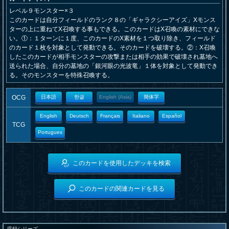
レベル９モンスター×３
このカードは自分フィールドのランク８の「ギャラクシーアイズ」Xモンス
ターの上に重ねてX召喚する事もできる。このカードはX召喚の素材にできな
い。①：１ターンに１度、このカードのX素材を１つ取り除き、フィールド
のカード１枚を対象として発動できる。そのカードを破壊する。②：X召喚
したこのカードが相手モンスターの攻撃または相手の効果で破壊され墓地へ
送られた場合、自分の墓地の「銀河眼の光波竜」１体を対象として発動でき
る。そのモンスターを特殊召喚する。
OCG
日本語
한글
English (Asia)
簡体字
English
Deutsch
Français
Italiano
Español
TCG
Portugues
このカードを使用したデッキを検索
このカードの関連カードを見る
収録シリーズ