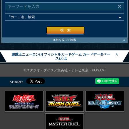
検 索
∧
条件を絞って検索
遊戯王ニューロン(オフィシャルカードゲーム カードデータベー
∧
ス)とは
©スタジオ・ダイス／集英社・テレビ東京・KONAMI
SHARE: