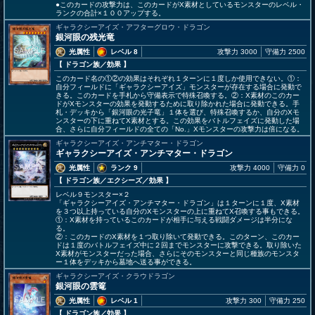
●このカードの攻撃力は、このカードがX素材としているモンスターのレベル・
ランクの合計×１００アップする。
ギャラクシーアイズ・アフターグロウ・ドラゴン
銀河眼の残光竜
光属性
レベル 8
攻撃力 3000
守備力 2500
【 ドラゴン族
／効果
】
このカード名の①②の効果はそれぞれ１ターンに１度しか使用できない。①：
自分フィールドに「ギャラクシーアイズ」モンスターが存在する場合に発動で
きる。このカードを手札から守備表示で特殊召喚する。②：X素材のこのカー
ドがXモンスターの効果を発動するために取り除かれた場合に発動できる。手
札・デッキから「銀河眼の光子竜」１体を選び、特殊召喚するか、自分のXモ
ンスターの下に重ねてX素材とする。この効果をバトルフェイズに発動した場
合、さらに自分フィールドの全ての「No.」Xモンスターの攻撃力は倍になる。
ギャラクシーアイズ・アンチマター・ドラゴン
ギャラクシーアイズ・アンチマター・ドラゴン
光属性
ランク 9
攻撃力 4000
守備力 0
【 ドラゴン族
／エクシーズ／効果
】
レベル９モンスター×２
「ギャラクシーアイズ・アンチマター・ドラゴン」は１ターンに１度、X素材
を３つ以上持っている自分のXモンスターの上に重ねてX召喚する事もできる。
①：X素材を持っているこのカードが相手に与える戦闘ダメージは半分にな
る。
②：このカードのX素材を１つ取り除いて発動できる。このターン、このカー
ドは１度のバトルフェイズ中に２回までモンスターに攻撃できる。取り除いた
X素材がモンスターだった場合、さらにそのモンスターと同じ種族のモンスタ
ー１体をデッキから墓地へ送る事ができる。
ギャラクシーアイズ・クラウドラゴン
銀河眼の雲篭
光属性
レベル 1
攻撃力 300
守備力 250
【 ドラゴン族
／効果
】