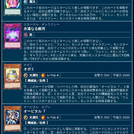
魔法
このカード名のカードは１ターンに１枚しか発動できず、このカードを発動す
るターン、自分は通常召喚できない。①：自分フィールドにモンスターが存在
しない場合に発動できる。デッキからレベル４以下の、「フォトン」モンスタ
ーまたは「ギャラクシー」モンスター１体を特殊召喚する。
エターナル・ギャラクシー
永遠なる銀河
罠
このカード名のカードは１ターンに１枚しか発動できない。
①：自分フィールドに「フォトン」モンスターか「ギャラクシー」モンスター
が存在する場合、自分フィールドのXモンスター１体を対象として発動でき
る。その自分のモンスターよりランクが４つ高い、「フォトン」Xモンスター
か「ギャラクシー」Xモンスター１体を、対象のモンスターの上に重ねてX召喚
扱いでEXデッキから特殊召喚する。
オボミ
オボミ
光属性
レベル 4
攻撃力 500
守備力 2000
【 機械族
／効果
】
①：このカードが召喚・リバースした時、自分の墓地の「オービタル ７」１体
を対象として発動できる。そのモンスターを表側攻撃表示または裏側守備表示
で特殊召喚する。②：１ターンに１度、自分フィールドの機械族モンスターを
任意の数だけリリースして発動できる。リリースした数だけ、手札から「フォ
トン」モンスターまたは「ギャラクシー」モンスターを特殊召喚する。
オービタル セブン
オービタル ７
光属性
レベル 4
攻撃力 500
守備力 2000
【 機械族
／効果
】
①：このカードがリバースした場合に発動する。このカードにカシコマリカウ
ンターを１つ置く。②：自分メインフェイズに、このカードのカシコマリカウ