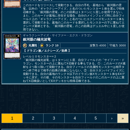
このカードをリリースして発動できる。自分の手札・墓地から「銀河眼の雲
篭」以外の「ギャラクシーアイズ」と名のついたモンスター１体を選んで特殊
召喚する。「銀河眼の雲篭」のこの効果は１ターンに１度しか使用できない。
また、このカードが墓地に存在する場合、自分のメインフェイズ時に自分フィ
ールド上の「ギャラクシーアイズ」と名のついたエクシーズモンスター１体を
選択して発動できる。墓地のこのカードを選択したモンスターの下に重ねてエ
クシーズ素材とする。「銀河眼の雲篭」のこの効果はデュエル中に１度しか使
用できない。
ギャラクシーアイズ・サイファー・エクス・ドラゴン
銀河眼の極光波竜
光属性
ランク 10
攻撃力 4000
守備力 3000
【 ドラゴン族
／エクシーズ／効果
】
レベル１０モンスター×２
「銀河眼の極光波竜」は１ターンに１度、自分フィールドの「サイファー・ド
ラゴン」モンスターの上に重ねてX召喚する事もできる。①：このカードのX素
材を２つ取り除いて発動できる。自分フィールドの光属性モンスターは相手タ
ーン終了時まで相手の効果の対象にならない。②：自分スタンバイフェイズに
発動できる。自分の墓地のランク９以下のドラゴン族Xモンスター１体をEXデ
ッキに戻す。その後、そのモンスターを自分フィールドのこのカードの上に重
ねてX召喚扱いとしてEXデッキから特殊召喚できる。
1
2
3
4
5
›
»