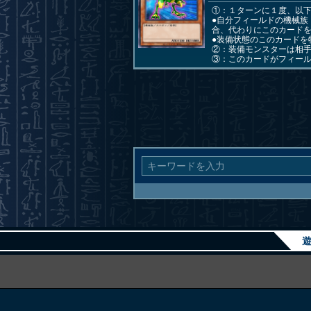
①：１ターンに１度、以
●自分フィールドの機械
合、代わりにこのカード
●装備状態のこのカードを
②：装備モンスターは相
③：このカードがフィー
遊