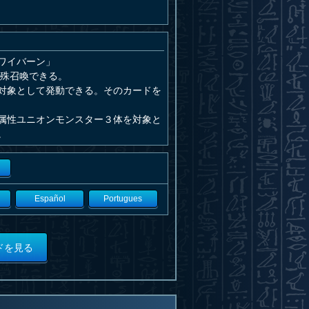
ワイバーン」
特殊召喚できる。
対象として発動できる。そのカードを
属性ユニオンモンスター３体を対象と
。
Español
Portugues
ドを見る