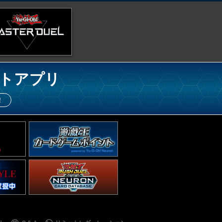
トアプリ
！