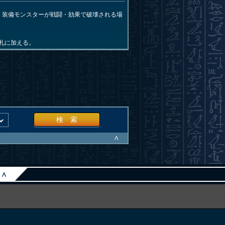
。装備モンスターが戦闘・効果で破壊される場
札に加える。
検 索
∧
∧