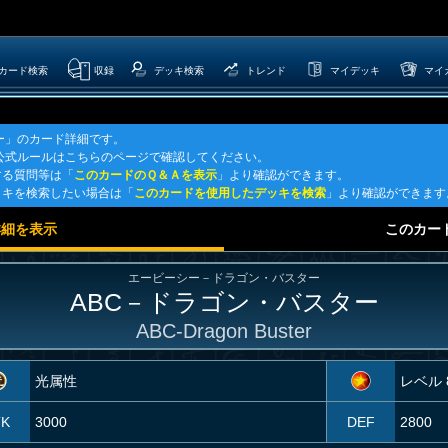
カード検索
収録
デッキ検索
トレンド
マイデッキ
マイ
ー」のカード詳細です。
G公式ルールはこちらのページで確認してください。
する質問等は「
このカードのＱ＆Ａを表示
」より確認ができます。
ッキを検索したい場合は「
このカードを使用したデッキを検索
」より確認ができます
詳細を表示
このカー
エービーシー－ドラゴン・バスター
ABC－ドラゴン・バスター
ABC-Dragon Buster
光属性
レベル 
TK
3000
DEF
2800