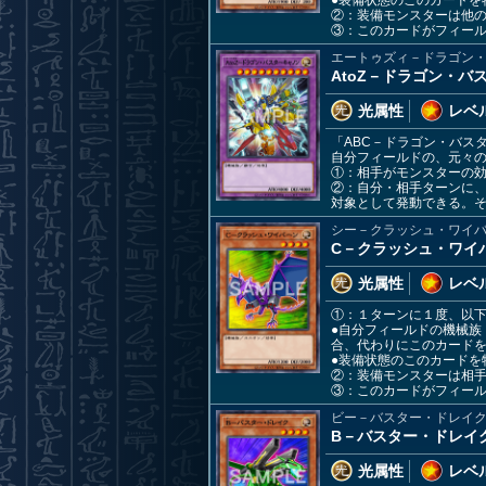
●装備状態のこのカードを
②：装備モンスターは他
③：このカードがフィー
エートゥズィ－ドラゴン
AtoZ－ドラゴン・バ
光属性
レベル
「ABC－ドラゴン・バス
自分フィールドの、元々
①：相手がモンスターの
②：自分・相手ターンに、
対象として発動できる。
シー－クラッシュ・ワイ
C－クラッシュ・ワイ
光属性
レベル
①：１ターンに１度、以
●自分フィールドの機械
合、代わりにこのカード
●装備状態のこのカードを
②：装備モンスターは相
③：このカードがフィー
ビー－バスター・ドレイ
B－バスター・ドレイ
光属性
レベル