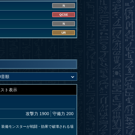
N
QCSE
N
UR
キスト表示
攻撃力 1900
守備力 200
。装備モンスターが戦闘・効果で破壊される場