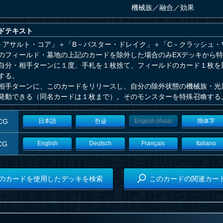
機械族
／
融合／効果
ドテキスト
－アサルト・コア」＋「B－バスター・ドレイク」＋「C－クラッシュ・
のフィールド・墓地の上記のカードを除外した場合のみEXデッキから
自分・相手ターンに１度、手札を１枚捨て、フィールドのカード１枚を
する。
相手ターンに、このカードをリリースし、自分の除外状態の機械族・光
発動できる（同名カードは１枚まで）。そのモンスターを特殊召喚する
CG
日本語
한글
English (Asia)
簡体字
CG
English
Deutsch
Français
Italiano
のカードを使用したデッキを検索
このカードの関連カー