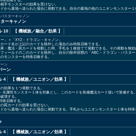
特殊召喚する。
の相手モンスターの効果を受けない。
ルドから墓地へ送られた場合に発動できる。自分の墓地の他のユニオンモンスター１
・バスターキャノン
スターキャノン
 10
【 機械族
／融合／効果
】
ター」＋「XYZ－ドラゴン・キャノン」
のカード名が上記のカードを除外した場合のみ特殊召喚できる。
効果・魔法・罠カードを発動した時、手札を１枚捨てて発動できる。その発動を無効
フィールドのこのカードを除外し、自分の除外状態の「ABC－ドラゴン・バスター
そのモンスターを特殊召喚する。
バーン
バーン
 4
【 機械族
／ユニオン／効果
】
下の効果を１つ発動できる。
族・光属性モンスター１体を対象とし、このカードを装備魔法カード扱いで装備する
を破壊する。
特殊召喚する。
手の罠カードの効果を受けない。
ルドから墓地へ送られた場合に発動できる。手札からユニオンモンスター１体を特殊
ク
ク
 4
【 機械族
／ユニオン／効果
】