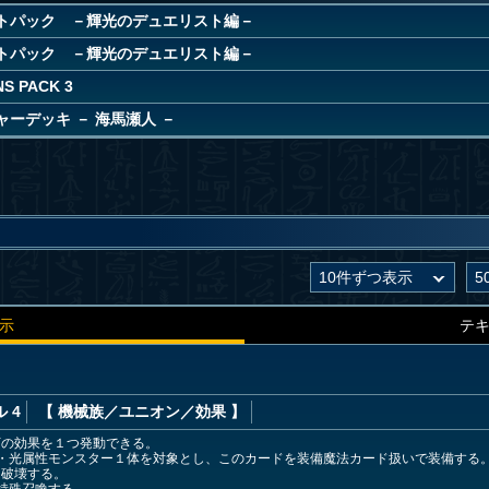
トパック －輝光のデュエリスト編－
トパック －輝光のデュエリスト編－
NS PACK 3
ーデッキ － 海馬瀬人 －
示
テ
 4
【 機械族
／ユニオン／効果
】
下の効果を１つ発動できる。
族・光属性モンスター１体を対象とし、このカードを装備魔法カード扱いで装備する
を破壊する。