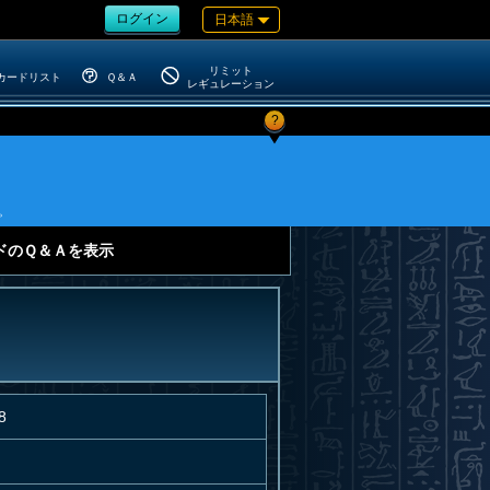
ログイン
日本語
リミット
カードリスト
Ｑ＆Ａ
レギュレーション
?
。
ドのＱ＆Ａを表示
8