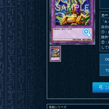
カー
「A
自分
①：
除外
②：
して
O
T
こ
収録シリーズ