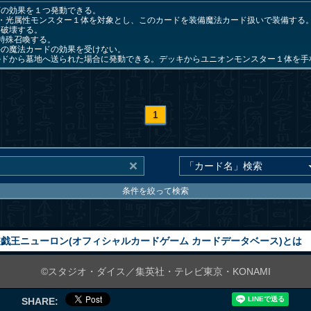
下の効果を１つ発動できる。
族・光属性モンスター１体を対象とし、このカードを装備魔法カード扱いで装備する
を破壊する。
特殊召喚する。
手の魔法カードの効果を受けない。
ルドから墓地へ送られた場合に発動できる。デッキからユニオンモンスター１体を手
1
条件を絞って検索
戯王ニューロン(オフィシャルカードゲーム カードデータベース)とは
©スタジオ・ダイス／集英社・テレビ東京・KONAMI
SHARE: