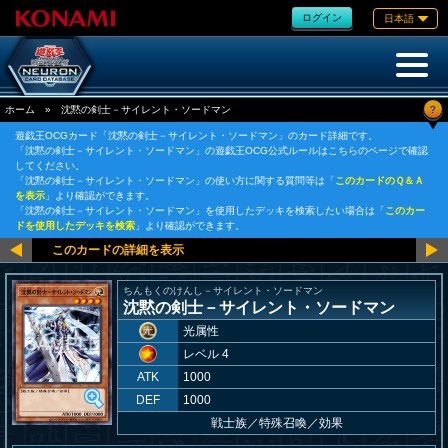
ログイン
日本語
?
ホーム
»
沈黙の剣士－サイレント・ソードマン
遊戯王OCGカード「沈黙の剣士－サイレント・ソードマン」のカード詳細です。
「沈黙の剣士－サイレント・ソードマン」の遊戯王OCG公式ルールはこちらのページで確認
してください。
「沈黙の剣士－サイレント・ソードマン」の使い方に関する質問等は「
このカードのＱ＆Ａ
を表示
」より確認ができます。
「沈黙の剣士－サイレント・ソードマン」を使用したデッキを検索したい場合は「
このカー
ドを使用したデッキを検索
」より確認ができます。
ちんもくのけんし－サイレント・ソードマン
沈黙の剣士－サイレント・ソードマン
光属性
レベル 4
ATK
1000
DEF
1000
戦士族
／
特殊召喚／効果