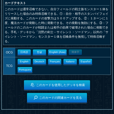
カードテキスト
このカードは通常召喚できない。自分フィールドの戦士族モンスター１体を
リリースした場合のみ特殊召喚できる。①：自分・相手のスタンバイフェイ
ズに発動する。このカードの攻撃力は５００アップする。②：１ターンに１
度、魔法カードが発動した時に発動できる。その発動を無効にする。③：フ
ィールドのこのカードが戦闘または相手の効果で破壊された場合に発動でき
る。手札・デッキから「沈黙の剣士－サイレント・ソードマン」以外の「サ
イレント・ソードマン」モンスター１体を召喚条件を無視して特殊召喚す
る。
OCG
日本語
한글
English (Asia)
簡体字
English
Deutsch
Français
Italiano
Español
TCG
Portugues
このカードを使用したデッキを検索
このカードの関連カードを見る