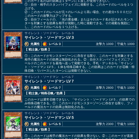
このカード名の③の効果は１ターンに１度しか使用できない。
①：自分・相手のスタンバイフェイズに発動する。このカードのレベルを１つ
上げる。
②：このカードのレベルが元々のレベルより高い場合、その差分×５００だけ
このカードの攻撃力はアップする。
③：自分フィールドの、「光の黄金櫃」またはそのカード名が記されたモンス
ターを対象とする効果を相手が発動した時に発動できる。その発動を無効に
し、このカードのレベルを１つ上げる。
サイレント・ソードマン レベル３
サイレント・ソードマン LV３
光属性
レベル 3
攻撃力 1000
守備力 1000
【 戦士族
／効果
】
①：このカードがモンスターゾーンに存在する限り、このカードを対象とする
相手の魔法カードの効果は無効化される。②：自分スタンバイフェイズにフィ
ールドのこのカードを墓地へ送って発動できる。手札・デッキから「サイレン
ト・ソードマン LV５」１体を特殊召喚する。この効果はこのカードが召喚・特
殊召喚・リバースしたターンには発動できない。
サイレント・ソードマン レベル７
サイレント・ソードマン LV７
光属性
レベル 7
攻撃力 2800
守備力 1000
【 戦士族
／特殊召喚／効果
】
このカードは通常召喚できない。「サイレント・ソードマン LV５」の効果での
み特殊召喚できる。①：このカードがモンスターゾーンに存在する限り、フィ
ールドの魔法カードの効果は無効化される。
サイレント・ソードマン レベル５
サイレント・ソードマン LV５
光属性
レベル 5
攻撃力 2300
守備力 1000
【 戦士族
／効果
】
①：このカードは相手の魔法カードの効果を受けない。②：このカードが直接