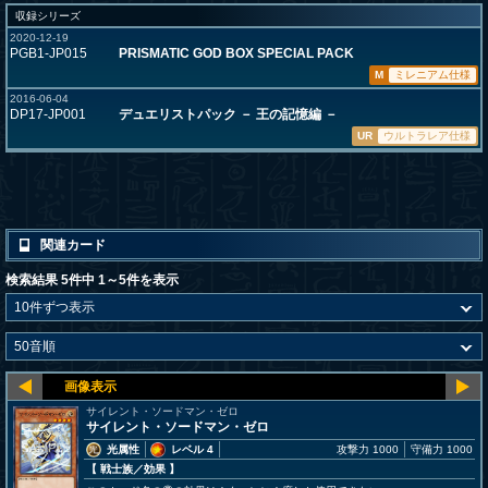
収録シリーズ
2020-12-19
PGB1-JP015
PRISMATIC GOD BOX SPECIAL PACK
M
ミレニアム仕様
2016-06-04
DP17-JP001
デュエリストパック － 王の記憶編 －
UR
ウルトラレア仕様
関連カード
検索結果 5件中 1～5件を表示
サイレント・ソードマン・ゼロ
サイレント・ソードマン・ゼロ
光属性
レベル 4
攻撃力 1000
守備力 1000
【 戦士族
／効果
】