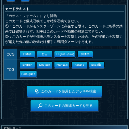
カードテキスト
「カオス・フォーム」により降臨
このカードは儀式召喚でしか特殊召喚できない。
①：このカードがモンスターゾーンに存在する限り、このカードは相手の効
果では破壊されず、相手はこのカードを効果の対象にできない。
②：このカードが守備表示モンスターを攻撃した場合、その守備力を攻撃力
が超えた分の倍の数値だけ相手に戦闘ダメージを与える。
OCG
日本語
한글
English (Asia)
簡体字
English
Deutsch
Français
Italiano
Español
TCG
Portugues
このカードを使用したデッキを検索
このカードの関連カードを見る
収録シリーズ