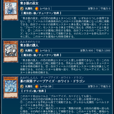
青き眼の巫女
光属性
レベル 1
攻撃力 0
守備力 0
【 魔法使い族
／チューナー／効果
】
「青き眼の巫女」の①②の効果は１ターンに１度、いずれか１つしか使用でき
ない。①：フィールドの表側表示のこのカードが効果の対象になった時に発動
できる。自分フィールドの効果モンスター１体を選んで墓地へ送り、デッキか
ら「ブルーアイズ」モンスターを２体まで手札に加える（同名カードは１枚ま
で）。②：このカードが墓地に存在する場合、自分フィールドの「ブルーアイ
ズ」モンスター１体を対象として発動できる。そのモンスターを持ち主のデッ
キに戻し、このカードを墓地から特殊召喚する。
あおきめのもりと
青き眼の護人
光属性
レベル 1
攻撃力 800
守備力 1300
【 魔法使い族
／チューナー／効果
】
「青き眼の護人」の②の効果は１ターンに１度しか使用できない。①：このカ
ードが召喚に成功した時に発動できる。手札から光属性・レベル１チューナー
１体を特殊召喚する。②：自分フィールドの効果モンスター１体を対象として
発動できる。そのモンスターを墓地へ送り、手札から「ブルーアイズ」モンス
ター１体を特殊召喚する。
あおのしんえん ディープアイズ・ホワイト・ドラゴン
蒼の深淵 ディープアイズ・ホワイト・ドラゴン
光属性
レベル 10
攻撃力 0
守備力 0
【 ドラゴン族
／効果
】
このカード名はルール上「ブルーアイズ」カードとしても扱う。
このカード名の①②の効果はそれぞれ１ターンに１度しか使用できない。
①：このカードを手札から捨てて発動できる。デッキから光属性・レベル１チ
ューナー１体を手札に加える。
②：「ブルーアイズ」儀式モンスターか「青眼の白龍」が自分の墓地へ送られ
た場合、その内の１体を対象として発動できる。このカードを手札・墓地から