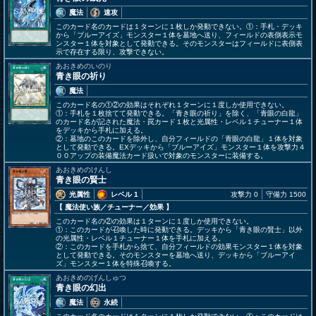
魔法
速攻
このカード名のカードは１ターンに１枚しか発動できない。①：手札・デッキ
から「ブルーアイズ」モンスター１体を墓地へ送り、フィールドの表側表示モ
ンスター１体を対象として発動できる。そのモンスターはフィールドに表側表
示で存在する限り、攻撃できない。
あおきめのいのり
青き眼の祈り
魔法
このカード名の①②の効果はそれぞれ１ターンに１度しか使用できない。
①：手札を１枚捨てて発動できる。「青き眼の祈り」を除く、「青眼の白龍」
のカード名が記された魔法・罠カード１枚と光属性・レベル１チューナー１体
をデッキから手札に加える。
②：墓地のこのカードを除外し、自分フィールドの「青眼の白龍」１体を対象
として発動できる。EXデッキから「ブルーアイズ」モンスター１体を攻撃力４
００アップの装備魔法カード扱いで対象のモンスターに装備する。
あおきめのけんし
青き眼の賢士
光属性
レベル 1
攻撃力 0
守備力 1500
【 魔法使い族
／チューナー／効果
】
このカード名の②の効果は１ターンに１度しか使用できない。
①：このカードが召喚した時に発動できる。デッキから「青き眼の賢士」以外
の光属性・レベル１チューナー１体を手札に加える。
②：このカードを手札から捨て、自分フィールドの効果モンスター１体を対象
として発動できる。そのモンスターを墓地へ送り、デッキから「ブルーアイ
ズ」モンスター１体を特殊召喚する。
あおきめのげんしゅつ
青き眼の幻出
魔法
永続