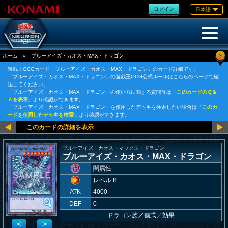
ログイン
日本語
?
ホーム
»
ブルーアイズ・カオス・MAX・ドラゴン
遊戯王OCGカード「ブルーアイズ・カオス・MAX・ドラゴン」のカード詳細です。
「ブルーアイズ・カオス・MAX・ドラゴン」の遊戯王OCG公式ルールはこちらのページで確
認してください。
「ブルーアイズ・カオス・MAX・ドラゴン」の使い方に関する質問等は「
このカードのＱ＆
Ａを表示
」より確認ができます。
「ブルーアイズ・カオス・MAX・ドラゴン」を使用したデッキを検索したい場合は「
このカ
ードを使用したデッキを検索
」より確認ができます。
ブルーアイズ・カオス・マックス・ドラゴン
ブルーアイズ・カオス・MAX・ドラゴン
闇属性
レベル 8
ATK
4000
DEF
0
ドラゴン族
／
儀式／効果
<
>