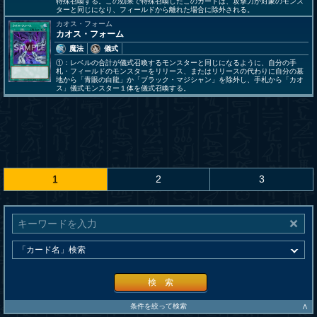
特殊召喚する。この効果で特殊召喚したこのカードは、攻撃力が対象のモンス
ターと同じになり、フィールドから離れた場合に除外される。
カオス・フォーム
カオス・フォーム
魔法
儀式
①：レベルの合計が儀式召喚するモンスターと同じになるように、自分の手
札・フィールドのモンスターをリリース、またはリリースの代わりに自分の墓
地から「青眼の白龍」か「ブラック・マジシャン」を除外し、手札から「カオ
ス」儀式モンスター１体を儀式召喚する。
1
2
3
検 索
∧
条件を絞って検索