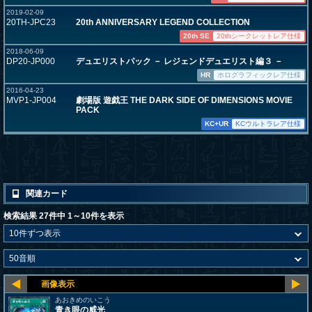
2019-02-09
20TH-JPC23
20th ANNIVERSARY LEGEND COLLECTION
20th SE
20thシークレットレア仕様
2018-06-09
DP20-JP000
デュエリストパック － レジェンドデュエリスト編３ －
HR
ホログラフィックレア仕様
2016-04-23
MVP1-JP004
劇場版 遊戯王 THE DARK SIDE OF DIMENSIONS MOVIE
PACK
KC+UR
KCウルトラレア仕様
関連カード
検索結果 27件中 1～10件を表示
あおきめのいこう
青き眼の威光