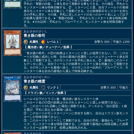
このカード名のカードは１ターンに１枚しか発動できない。①：このカードは
手札の「青眼の白龍」１体を見せて発動する事もできる。その場合、手札から
モンスター１体を特殊召喚する。②：１ターンに１度、自分フィールドの表側
表示モンスター１体を対象として発動できる。その表側表示モンスターを持ち
主の手札に戻す。その後、手札に戻したカードの元々のカード名によって以下
の効果を適用できる。●「青眼の白龍」：手札からモンスター１体を特殊召喚
する。●それ以外：手札から「ブルーアイズ」モンスター１体を特殊召喚す
る。
あおきめのさいし
青き眼の祭司
光属性
レベル 1
攻撃力 300
守備力 1200
【 魔法使い族
／チューナー／効果
】
「青き眼の祭司」の②の効果は１ターンに１度しか使用できない。①：このカ
ードが召喚に成功した時、自分の墓地の光属性・レベル１チューナー１体を対
象として発動できる。そのモンスターを手札に加える。②：墓地のこのカード
をデッキに戻し、自分フィールドの効果モンスター１体を対象として発動でき
る。そのモンスターを墓地へ送り、そのモンスター以外の「ブルーアイズ」モ
ンスター１体を自分の墓地から選んで特殊召喚する。
あおきめのせいれい
青き眼の精霊
光属性
リンク 1
攻撃力 300
守備力 -
【 ドラゴン族
／リンク／効果
】
レベル４以下のドラゴン族・魔法使い族モンスター１体
このカード名の①③の効果はそれぞれ１ターンに１度しか使用できない。
①：このカードがL召喚した場合に発動できる。デッキから「光の霊堂」１枚
を選び、手札に加えるか墓地へ送る。
②：このカードがモンスターゾーンに存在する限り、自分はドラゴン族モンス
ターしか特殊召喚できない。
③：このカードをリリースして発動できる。自分の手札・墓地から「ブルーア
イズ」モンスター１体を特殊召喚する。この効果で墓地から特殊召喚した効果
モンスターは攻撃できず、効果は無効化される。
あおきめのみこ