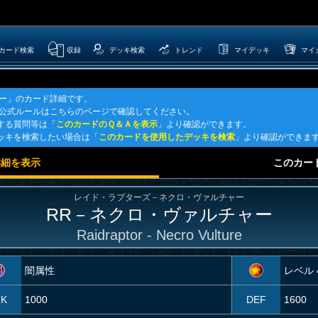
カード検索
収録
デッキ検索
トレンド
マイデッキ
マイ
ャー」のカード詳細です。
G公式ルールはこちらのページで確認してください。
する質問等は「
このカードのＱ＆Ａを表示
」より確認ができます。
ッキを検索したい場合は「
このカードを使用したデッキを検索
」より確認ができま
詳細を表示
このカー
レイド・ラプターズ－ネクロ・ヴァルチャー
RR－ネクロ・ヴァルチャー
Raidraptor - Necro Vulture
闇属性
レベル 
TK
1000
DEF
1600