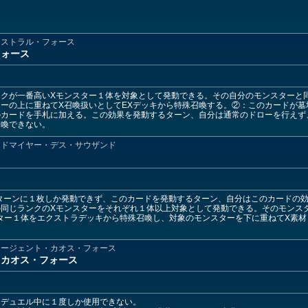
アストラル・フォース
フォース
ンクが一番高いXモンスター１体を対象として発動できる。その自分のモンスターと
ーの上に重ねてX召喚扱いとしてEXデッキから特殊召喚する。②：このカードが
カードを手札に加える。この効果を発動するターン、自分は通常のドローを行えず
召喚できない。
アドマイヤー・デス・サウザンド
ターンに１枚しか発動できず、このカードを発動するターン、自分はこのカードの
同じランクのXモンスターをそれぞれ１体以上対象として発動できる。そのモンスタ
ター１体をエクストラデッキから特殊召喚し、対象のモンスターを下に重ねてX素材
アージェント・カオス・フォース
・カオス・フォース
はデュエル中に１度しか使用できない。