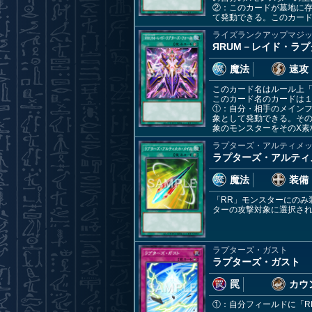
②：このカードが墓地に存
て発動できる。このカード
ライズランクアップマジ
ЯRUM－レイド・ラ
魔法
速攻
このカード名はルール上「
このカード名のカードは
①：自分・相手のメインフ
象として発動できる。その
象のモンスターをそのX素
ラプターズ・アルティメ
ラプターズ・アルティ
魔法
装備
「RR」モンスターにのみ
ターの攻撃対象に選択され
ラプターズ・ガスト
ラプターズ・ガスト
罠
カウ
①：自分フィールドに「R