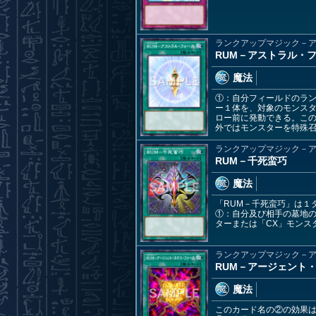
ランクアップマジック－
RUM－アストラル・
魔法
①：自分フィールドのラ
ー１体を、対象のモンスタ
ロー前に発動できる。この
外ではモンスターを特殊
ランクアップマジック－
RUM－千死蛮巧
魔法
「RUM－千死蛮巧」は１
①：自分及び相手の墓地の
ターまたは「CX」モンス
ランクアップマジック－
RUM－アージェント
魔法
このカード名の②の効果