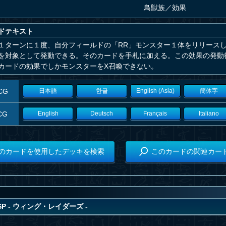
鳥獣族
／
効果
ドテキスト
１ターンに１度、自分フィールドの「RR」モンスター１体をリリースし
を対象として発動できる。そのカードを手札に加える。この効果の発動
カードの効果でしかモンスターをX召喚できない。
CG
日本語
한글
English (Asia)
簡体字
CG
English
Deutsch
Français
Italiano
のカードを使用したデッキを検索
このカードの関連カー
P - ウィング・レイダーズ -