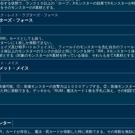
在する状態で、ランク１０以上の「ホープ」Xモンスターの効果でXモンスターが
をそのモンスターのX素材とする。
ック－レイド・ラプターズ・フォース
プターズ・フォース
RR」カードとしても扱う。
１ターンに１枚しか発動できない。
ェイズ及び相手バトルフェイズに、フィールドのモンスターを含む自分のフィール
２体以上のモンスターのランクの合計と同じランクを持つ「RR」Xモンスター１体
材とする（対象のモンスターがX素材を持っている場合、それらも全てX素材とする
ット・メイス
メット・メイス
装備可能。①：装備モンスターの攻撃力は１０００アップする。②：装備モンスタ
た時に発動できる。デッキから「RUM」魔法カード１枚を手札に加え、その戦闘
ンター
R」カードが存在し、魔法・罠カードが発動した時に発動できる。その発動を無効