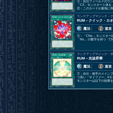
①：自分フィールドのラン
「CX」モンスター１体を
②：このカードが墓地に
ランクアップマジック－
RUM－クイック・カ
魔法
速攻
①：「CNo.」モンスタ
「No.」の数字を持つ「
ランクアップマジック－
RUM－光波昇華
魔法
速攻
①：自分・相手のメイン
つ高い「サイファー」Xモ
モンスターは以下の効果を