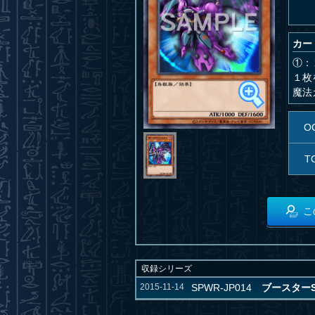
カー
①：
１枚
魔法
O
T
こ
収録シリーズ
2015-11-14
SPWR-JP014
ブースターS