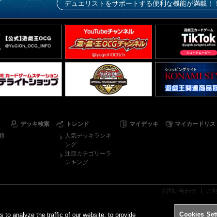
デュエリストをサポートする便利な機能が満載！
デッキ検索
トレンド
マイデッキ
マイカードリス
順
人気デッキランキ
ング
注目カテゴリーラ
ンキング
お問い合わせ
ご
Cookies Set
o analyze the traffic of our website, to provide