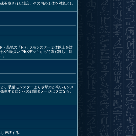
特殊召喚された場合、その内の１体を対象とし
ド・墓地の「RR」Xモンスター２体以上を対
をX召喚扱いでEXデッキから特殊召喚し、対
）。
ーが、装備モンスターより攻撃力が高いモンス
で発生する自分への戦闘ダメージは０になる。
にし破壊する。