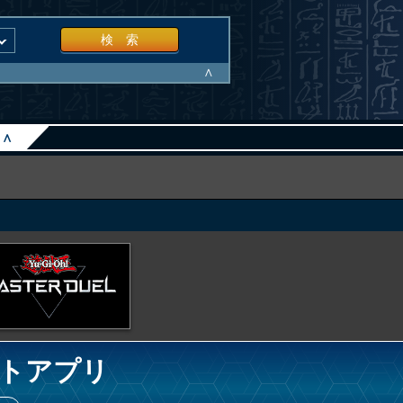
検 索
∧
∧
トアプリ