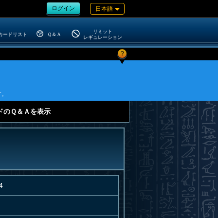
ログイン
日本語
リミット
カードリスト
Ｑ＆Ａ
レギュレーション
?
す。
ドのＱ＆Ａを表示
4