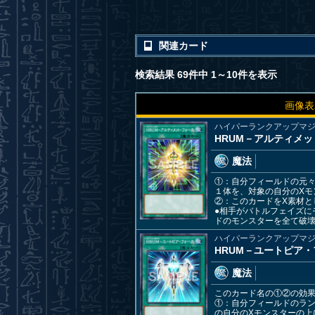
関連カード
検索結果 69件中 1～10件を表示
画像表
ハイパーランクアップマ
HRUM－アルティメ
魔法
①：自分フィールドの元々
１体を、対象の自分のXモ
②：このカードをX素材と
●相手がバトルフェイズに
ドのモンスターを全て破
ハイパーランクアップマ
HRUM－ユートピア
魔法
このカード名の①②の効
①：自分フィールドのラン
の自分のXモンスターの上