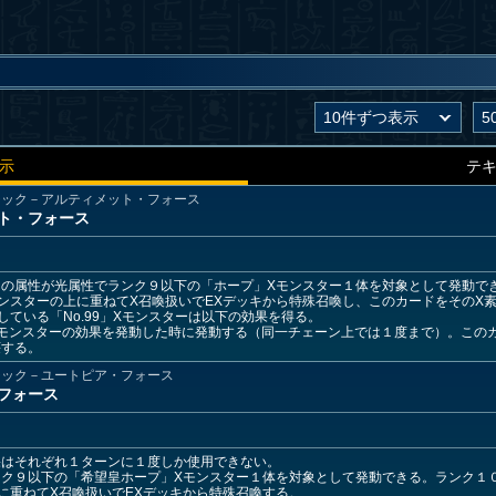
示
テ
ジック－アルティメット・フォース
ット・フォース
の属性が光属性でランク９以下の「ホープ」Xモンスター１体を対象として発動でき
ンスターの上に重ねてX召喚扱いでEXデッキから特殊召喚し、このカードをそのX
している「No.99」Xモンスターは以下の効果を得る。
モンスターの効果を発動した時に発動する（同一チェーン上では１度まで）。この
壊する。
ジック－ユートピア・フォース
・フォース
果はそれぞれ１ターンに１度しか使用できない。
ク９以下の「希望皇ホープ」Xモンスター１体を対象として発動できる。ランク１
に重ねてX召喚扱いでEXデッキから特殊召喚する。