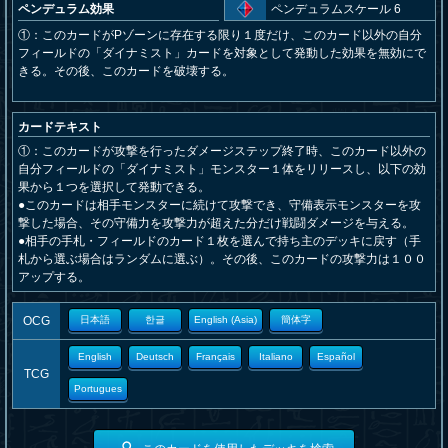
ペンデュラム効果
ペンデュラムスケール 6
①：このカードがPゾーンに存在する限り１度だけ、このカード以外の自分
フィールドの「ダイナミスト」カードを対象として発動した効果を無効にで
きる。その後、このカードを破壊する。
カードテキスト
①：このカードが攻撃を行ったダメージステップ終了時、このカード以外の
自分フィールドの「ダイナミスト」モンスター１体をリリースし、以下の効
果から１つを選択して発動できる。
●このカードは相手モンスターに続けて攻撃でき、守備表示モンスターを攻
撃した場合、その守備力を攻撃力が超えた分だけ戦闘ダメージを与える。
●相手の手札・フィールドのカード１枚を選んで持ち主のデッキに戻す（手
札から選ぶ場合はランダムに選ぶ）。その後、このカードの攻撃力は１００
アップする。
OCG
日本語
한글
English (Asia)
簡体字
English
Deutsch
Français
Italiano
Español
TCG
Portugues