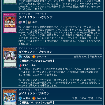
ードの発動時の効果処理として、デッキから「ダイナミスト」モンスター１体
を手札に加える。②：１ターンに１度、「ダイナミスト」カードがフィールド
から自分のエクストラデッキに表側表示で加わった場合に発動する。そのカー
ド１枚を手札に加える。
ダイナミスト・ハウリング
ダイナミスト・ハウリング
罠
永続
①：このカードの発動時の効果処理として、デッキから「ダイナミスト」Pモ
ンスターを２体まで選んで自分のPゾーンに置く事ができる。置いた場合、次
のターンの終了時まで、自分は「ダイナミスト」モンスターしかP召喚できな
い。②：このカードが既に魔法＆罠ゾーンに表側表示で存在する場合、１ター
ンに１度、自分フィールドの「ダイナミスト」モンスター１体をリリースし、
相手フィールドのカード１枚を対象として発動できる。そのカードを持ち主の
手札に戻す。
ダイナミスト・ブラキオン
ダイナミスト・ブラキオン
水属性
レベル 5
攻撃力 2000
守備力 800
【 機械族
／ペンデュラム／効果
】
Pスケール 6
①：このカードがPゾーンに存在する限り１度だけ、このカード以外の自分フ
ィールドの「ダイナミスト」カードを対象として発動した効果を無効にでき
る。その後、このカードを破壊する。
①：自分のモンスターゾーンに「ダイナミスト・ブラキオン」が存在せず、フ
ィールドの攻撃力が一番高いモンスターが相手フィールドに存在する場合、こ
のカードは手札から特殊召喚できる。
ダイナミスト・プテラン
ダイナミスト・プテラン
水属性
レベル 4
攻撃力 1800
守備力 1200
【 機械族
／ペンデュラム／効果
】