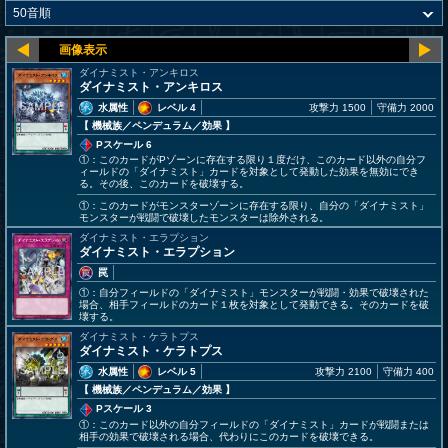
ダイナミスト・アンキロス
ダイナミスト・アンキロス
水属性
レベル 4
攻撃力 1500
守備力 2000
【 機械族
／ペンデュラム／効果
】
Pスケール 6
①：このカードがPゾーンに存在する限り１度だけ、このカード以外の自分フ
ィールドの「ダイナミスト」カードを対象として発動した効果を無効にでき
る。その後、このカードを破壊する。
①：このカードがモンスターゾーンに存在する限り、自分の「ダイナミスト」
モンスターが戦闘で破壊したモンスターは除外される。
ダイナミスト・エラプション
ダイナミスト・エラプション
罠
①：自分フィールドの「ダイナミスト」モンスターが戦闘・効果で破壊された
場合、相手フィールドのカード１枚を対象として発動できる。そのカードを破
壊する。
ダイナミスト・ケラトプス
ダイナミスト・ケラトプス
水属性
レベル 5
攻撃力 2100
守備力 400
【 機械族
／ペンデュラム／効果
】
Pスケール 3
①：このカード以外の自分フィールドの「ダイナミスト」カードが戦闘または
相手の効果で破壊される場合、代わりにこのカードを破壊できる。