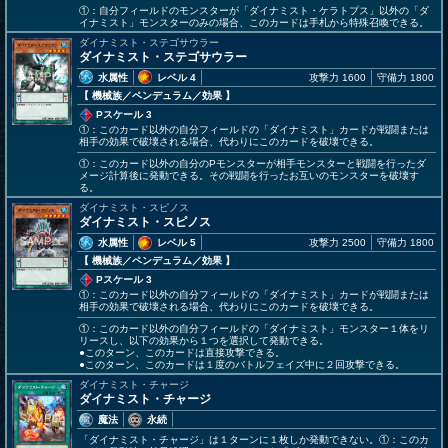
①：自分フィールドのモンスターが「ダイナミスト・ケラトプス」以外の「ダ
イナミスト」モンスターのみの場合、このカードは手札から特殊召喚できる。
ダイナミスト・ステゴサウラー
ダイナミスト・ステゴサウラー
水属性
レベル 4
攻撃力 1600
守備力 1800
【 機械族
／ペンデュラム／効果
】
Pスケール 3
①：このカード以外の自分フィールドの「ダイナミスト」カードが戦闘または
相手の効果で破壊される場合、代わりにこのカードを破壊できる。
①：このカード以外の自分のPモンスターが相手モンスターと戦闘を行ったダ
メージ計算後に発動できる。その戦闘を行ったお互いのモンスターを破壊す
る。
ダイナミスト・スピノス
ダイナミスト・スピノス
水属性
レベル 5
攻撃力 2500
守備力 1800
【 機械族
／ペンデュラム／効果
】
Pスケール 3
①：このカード以外の自分フィールドの「ダイナミスト」カードが戦闘または
相手の効果で破壊される場合、代わりにこのカードを破壊できる。
①：このカード以外の自分フィールドの「ダイナミスト」モンスター１体をリ
リースし、以下の効果から１つを選択して発動できる。
●このターン、このカードは直接攻撃できる。
●このターン、このカードは１度のバトルフェイズ中に２回攻撃できる。
ダイナミスト・チャージ
ダイナミスト・チャージ
魔法
永続
「ダイナミスト・チャージ」は１ターンに１枚しか発動できない。①：このカ