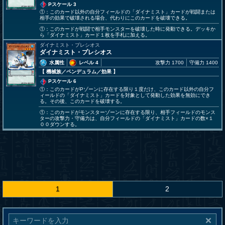
Pスケール 3
①：このカード以外の自分フィールドの「ダイナミスト」カードが戦闘または
相手の効果で破壊される場合、代わりにこのカードを破壊できる。
①：このカードが戦闘で相手モンスターを破壊した時に発動できる。デッキか
ら「ダイナミスト」カード１枚を手札に加える。
ダイナミスト・プレシオス
ダイナミスト・プレシオス
水属性
レベル 4
攻撃力 1700
守備力 1400
【 機械族
／ペンデュラム／効果
】
Pスケール 6
①：このカードがPゾーンに存在する限り１度だけ、このカード以外の自分フ
ィールドの「ダイナミスト」カードを対象として発動した効果を無効にでき
る。その後、このカードを破壊する。
①：このカードがモンスターゾーンに存在する限り、相手フィールドのモンス
ターの攻撃力・守備力は、自分フィールドの「ダイナミスト」カードの数×１
００ダウンする。
1
2