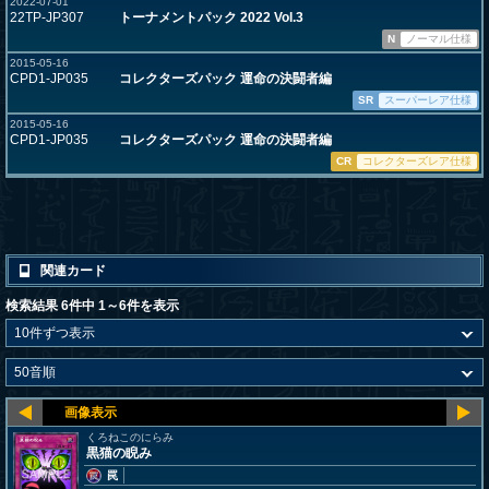
2022-07-01
22TP-JP307
トーナメントパック 2022 Vol.3
N
ノーマル仕様
2015-05-16
CPD1-JP035
コレクターズパック 運命の決闘者編
SR
スーパーレア仕様
2015-05-16
CPD1-JP035
コレクターズパック 運命の決闘者編
CR
コレクターズレア仕様
関連カード
検索結果 6件中 1～6件を表示
くろねこのにらみ
黒猫の睨み
罠