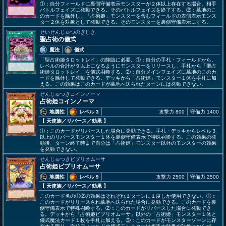
①：自分フィールドに裏側守備表示モンスターが２体以上存在する場合、相手
バトルフェイズに発動できる。そのバトルフェイズを終了する。②：墓地のこ
のカードを除外し、「占術姫」モンスターを含むフィールドの表側表示モンス
ター２体を対象として発動できる。そのモンスターを裏側守備表示にする。
せいせんじゅつのぎしき
聖占術の儀式
魔法
儀式
「聖占術姫タロットレイ」の降臨に必要。①：自分の手札・フィールドから、
レベルの合計が９以上になるようにモンスターをリリースし、手札から「聖占
術姫タロットレイ」を儀式召喚する。②：自分メインフェイズに墓地のこのカ
ードを除外して発動できる。デッキから「占術姫」モンスター１体を手札に加
える。この効果はこのカードが墓地へ送られたターンには発動できない。
せんじゅつきコインノーマ
占術姫コインノーマ
地属性
レベル 3
攻撃力 800
守備力 1400
【 天使族
／リバース／効果
】
①：このカードがリバースした場合に発動できる。手札・デッキからレベル３
以上のリバースモンスター１体を裏側守備表示で特殊召喚する。この効果の発
動後、ターン終了時まで自分は「占術姫」モンスター以外のモンスターの効果
を発動できない。
せんじゅつきビブリオムーサ
占術姫ビブリオムーサ
地属性
レベル 9
攻撃力 2500
守備力 2500
【 天使族
／リバース／効果
】
このカード名の①②の効果はそれぞれ１ターンに１度しか使用できない。①：
このカードがリリースされ墓地へ送られた場合に発動できる。このカードを裏
側守備表示で特殊召喚する。②：このカードがリバースした場合に発動でき
る。デッキから「占術姫ビブリオムーサ」以外の「占術姫」モンスター１体と
儀式魔法カード１枚を手札に加える。③：このカードがモンスターゾーンに存