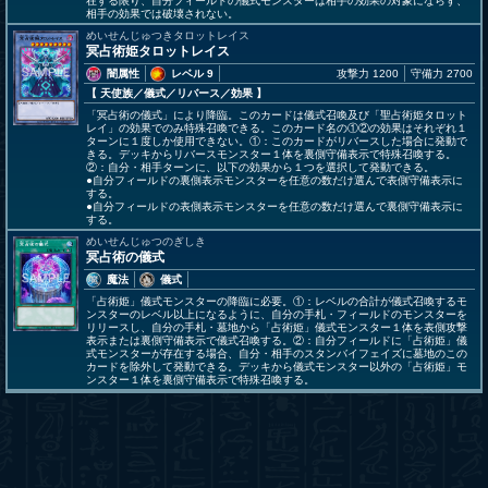
在する限り、自分フィールドの儀式モンスターは相手の効果の対象にならず、
相手の効果では破壊されない。
めいせんじゅつきタロットレイス
冥占術姫タロットレイス
闇属性
レベル 9
攻撃力 1200
守備力 2700
【 天使族
／儀式／リバース／効果
】
「冥占術の儀式」により降臨。このカードは儀式召喚及び「聖占術姫タロット
レイ」の効果でのみ特殊召喚できる。このカード名の①②の効果はそれぞれ１
ターンに１度しか使用できない。①：このカードがリバースした場合に発動で
きる。デッキからリバースモンスター１体を裏側守備表示で特殊召喚する。
②：自分・相手ターンに、以下の効果から１つを選択して発動できる。
●自分フィールドの裏側表示モンスターを任意の数だけ選んで表側守備表示に
する。
●自分フィールドの表側表示モンスターを任意の数だけ選んで裏側守備表示に
する。
めいせんじゅつのぎしき
冥占術の儀式
魔法
儀式
「占術姫」儀式モンスターの降臨に必要。①：レベルの合計が儀式召喚するモ
ンスターのレベル以上になるように、自分の手札・フィールドのモンスターを
リリースし、自分の手札・墓地から「占術姫」儀式モンスター１体を表側攻撃
表示または裏側守備表示で儀式召喚する。②：自分フィールドに「占術姫」儀
式モンスターが存在する場合、自分・相手のスタンバイフェイズに墓地のこの
カードを除外して発動できる。デッキから儀式モンスター以外の「占術姫」モ
ンスター１体を裏側守備表示で特殊召喚する。