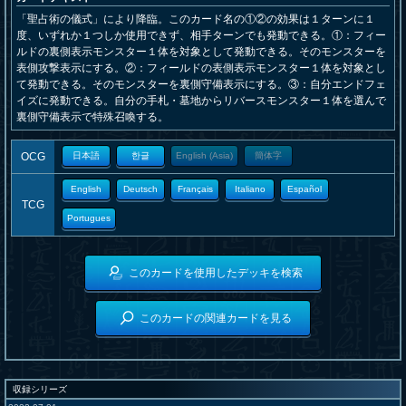
「聖占術の儀式」により降臨。このカード名の①②の効果は１ターンに１
度、いずれか１つしか使用できず、相手ターンでも発動できる。①：フィー
ルドの裏側表示モンスター１体を対象として発動できる。そのモンスターを
表側攻撃表示にする。②：フィールドの表側表示モンスター１体を対象とし
て発動できる。そのモンスターを裏側守備表示にする。③：自分エンドフェ
イズに発動できる。自分の手札・墓地からリバースモンスター１体を選んで
裏側守備表示で特殊召喚する。
OCG
日本語
한글
English (Asia)
簡体字
English
Deutsch
Français
Italiano
Español
TCG
Portugues
このカードを使用したデッキを検索
このカードの関連カードを見る
収録シリーズ