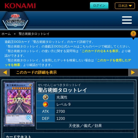
ログイン
日本語
?
ホーム
»
聖占術姫タロットレイ
遊戯王OCGカード「聖占術姫タロットレイ」のカード詳細です。
「聖占術姫タロットレイ」の遊戯王OCG公式ルールはこちらのページで確認してください。
「聖占術姫タロットレイ」の使い方に関する質問等は「
このカードのＱ＆Ａを表示
」より確
認ができます。
「聖占術姫タロットレイ」を使用したデッキを検索したい場合は「
このカードを使用したデ
ッキを検索
」より確認ができます。
せいせんじゅつきタロットレイ
聖占術姫タロットレイ
光属性
レベル 9
ATK
2700
DEF
1200
天使族
／
儀式／効果
カードテキスト