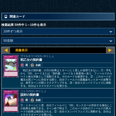
関連カード
検索結果 59件中 1～10件を表示
ヴァルキリーのけいやくしょ
戦乙女の契約書
罠
永続
「戦乙女の契約書」の①の効果は１ターンに１度しか使用できない。①：手札
から「DD」カードまたは「契約書」カードを１枚墓地へ送り、フィールドのカ
ード１枚を対象として発動できる。そのカードを破壊する。②：このカードが
魔法＆罠ゾーンに存在する限り、自分フィールドの悪魔族モンスターの攻撃力
は、相手ターンの間１０００アップする。③：自分スタンバイフェイズに発動
する。自分は１０００ダメージを受ける。
ごふうのけいやくしょ
誤封の契約書
罠
永続
①：１ターンに１度、自分フィールドに「DD」モンスターが存在する場合にこ
の効果を発動できる。ターン終了時まで、このカード以外のフィールドの罠カ
ードの効果は無効化される。②：自分スタンバイフェイズに発動する。自分は
１０００ダメージを受ける。