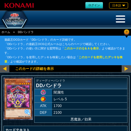
ログイン
日本語
?
ホーム
»
DDパンドラ
遊戯王OCGカード「DDパンドラ」のカード詳細です。
「DDパンドラ」の遊戯王OCG公式ルールはこちらのページで確認してください。
「DDパンドラ」の使い方に関する質問等は「
このカードのＱ＆Ａを表示
」より確認ができま
す。
「DDパンドラ」を使用したデッキを検索したい場合は「
このカードを使用したデッキを検
索
」より確認ができます。
ディーディーパンドラ
DDパンドラ
闇属性
レベル 5
ATK
1700
DEF
2100
悪魔族
／
効果
カードテキスト