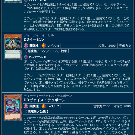
このカード名のP効果は１ターンに１度しか使用できない。①：相手フィール
ドのP召喚されたモンスター１体を対象として発動できる。そのモンスターと
このカードを破壊する。
このカード名のモンスター効果は１ターンに１度しか使用できない。①：この
カードが効果で破壊された場合に発動できる。自分のEXデッキから「DDアー
ク」以外の表側表示の「DD」Pモンスター１体を特殊召喚する。この効果で特
殊召喚したモンスターの効果は無効化される。
ディーディーイービル
DDイービル
闇属性
レベル 4
攻撃力 2000
守備力 0
【 悪魔族
／ペンデュラム／効果
】
Pスケール 8
①：このカードがPゾーンに存在する限り１度だけ、相手がモンスターのP召喚
に成功した時に発動できる。このターン、そのP召喚されたモンスターは攻撃
できず、効果は無効化される。
このカード名の②のモンスター効果は１ターンに１度しか使用できない。①：
自分フィールドに他の「DD」モンスターが存在しない場合、このカードは攻撃
できない。②：相手メインフェイズに、相手フィールドのP召喚されたモンス
ター１体を対象として発動できる。そのモンスターの効果をターン終了時まで
無効にする。
ディーディーヴァイス・テュポーン
DDヴァイス・テュポーン
闇属性
レベル 7
攻撃力 2300
守備力 2800
【 悪魔族
／効果
】
このカード名の①②の効果はそれぞれ１ターンに１度しか使用できない。①：
このカードが召喚に成功した時、自分フィールドの「DD」モンスター１体をリ
リースして発動できる。デッキからレベル７の「DDD」モンスター１体を特殊
召喚する。②：このカードが墓地へ送られたターンの自分メインフェイズに発
動できる。レベル８以上の「DDD」融合モンスターカードによって決められ