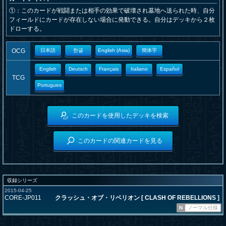
①：このカードが戦闘または相手の効果で破壊され墓地へ送られた時、自分
フィールドにカードが存在しない場合に発動できる。自分はデッキから２枚
ドローする。
OCG
日本語
한글
English (Asia)
簡体字
English
Deutsch
Français
Italiano
Español
TCG
Portugues
このカードを使用したデッキを検索
このカードの関連カードを見る
収録シリーズ
2015-04-25
CORE-JP011
クラッシュ・オブ・リベリオン [ CLASH OF REBELLIONS ]
N
ノーマル仕様