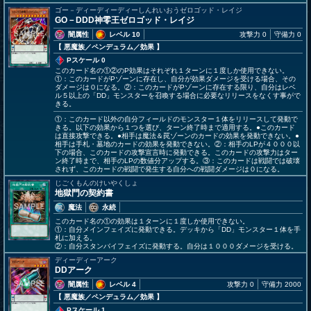
ゴー－ディーディーディーしんれいおうゼロゴッド・レイジ
GO－DDD神零王ゼロゴッド・レイジ
闇属性
レベル 10
攻撃力 0
守備力 0
【 悪魔族
／ペンデュラム／効果
】
Pスケール 0
このカード名の①②のP効果はそれぞれ１ターンに１度しか使用できない。
①：このカードがPゾーンに存在し、自分が効果ダメージを受ける場合、その
ダメージは０になる。②：このカードがPゾーンに存在する限り、自分はレベ
ル５以上の「DD」モンスターを召喚する場合に必要なリリースをなくす事がで
きる。
①：このカード以外の自分フィールドのモンスター１体をリリースして発動で
きる。以下の効果から１つを選び、ターン終了時まで適用する。●このカード
は直接攻撃できる。●相手は魔法＆罠ゾーンのカードの効果を発動できない。●
相手は手札・墓地のカードの効果を発動できない。②：相手のLPが４０００以
下の場合、このカードの攻撃宣言時に発動できる。このカードの攻撃力はター
ン終了時まで、相手のLPの数値分アップする。③：このカードは戦闘では破壊
されず、このカードの戦闘で発生する自分への戦闘ダメージは０になる。
じごくもんのけいやくしょ
地獄門の契約書
魔法
永続
このカード名の①の効果は１ターンに１度しか使用できない。
①：自分メインフェイズに発動できる。デッキから「DD」モンスター１体を手
札に加える。
②：自分スタンバイフェイズに発動する。自分は１０００ダメージを受ける。
ディーディーアーク
DDアーク
闇属性
レベル 4
攻撃力 0
守備力 2000
【 悪魔族
／ペンデュラム／効果
】
Pスケール 1