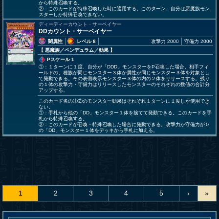
から特殊召喚する。
②：このカードが特殊召喚した時に適用する。このターン、自分は悪魔族モン
スターしか特殊召喚できない。
ディーディーカウント・サーベイヤー
DDカウント・サーベイヤー
闇属性
レベル 8
攻撃力 2000
守備力 2000
【 悪魔族
／ペンデュラム／効果
】
Pスケール 1
①：１ターンに１度、自分が「DDD」モンスターをP召喚した場合、相手フィ
ールドの、種族が同じモンスター３体か属性が同じモンスター３体を対象とし
て発動できる。その表側表示モンスター３体の内の２体をリリースする。残り
の１体の攻撃力・守備力はリリースしたモンスターのそれぞれの数値の合計分
アップする。
このカード名の①②のモンスター効果はそれぞれ１ターンに１度しか使用でき
ない。
①：手札から他の「DD」モンスター１体を捨てて発動できる。このカードを手
札から特殊召喚する。
②：このカードが召喚・特殊召喚した場合に発動できる。攻撃力か守備力が０
の「DD」モンスター１体をデッキから手札に加える。
1
2
3
4
5
›
»