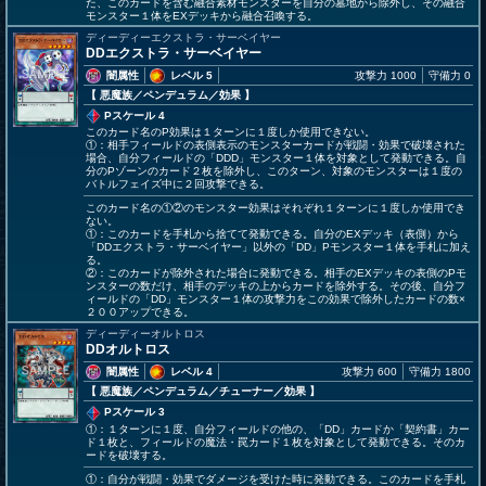
た、このカードを含む融合素材モンスターを自分の墓地から除外し、その融合
モンスター１体をEXデッキから融合召喚する。
ディーディーエクストラ・サーベイヤー
DDエクストラ・サーベイヤー
闇属性
レベル 5
攻撃力 1000
守備力 0
【 悪魔族
／ペンデュラム／効果
】
Pスケール 4
このカード名のP効果は１ターンに１度しか使用できない。
①：相手フィールドの表側表示のモンスターカードが戦闘・効果で破壊された
場合、自分フィールドの「DDD」モンスター１体を対象として発動できる。自
分のPゾーンのカード２枚を除外し、このターン、対象のモンスターは１度の
バトルフェイズ中に２回攻撃できる。
このカード名の①②のモンスター効果はそれぞれ１ターンに１度しか使用でき
ない。
①：このカードを手札から捨てて発動できる。自分のEXデッキ（表側）から
「DDエクストラ・サーベイヤー」以外の「DD」Pモンスター１体を手札に加え
る。
②：このカードが除外された場合に発動できる。相手のEXデッキの表側のPモ
ンスターの数だけ、相手のデッキの上からカードを除外する。その後、自分フ
ィールドの「DD」モンスター１体の攻撃力をこの効果で除外したカードの数×
２００アップできる。
ディーディーオルトロス
DDオルトロス
闇属性
レベル 4
攻撃力 600
守備力 1800
【 悪魔族
／ペンデュラム／チューナー／効果
】
Pスケール 3
①：１ターンに１度、自分フィールドの他の、「DD」カードか「契約書」カー
ド１枚と、フィールドの魔法・罠カード１枚を対象として発動できる。そのカ
ードを破壊する。
①：自分が戦闘・効果でダメージを受けた時に発動できる。このカードを手札