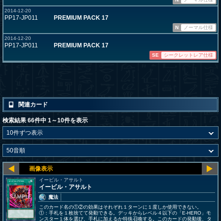
2014-12-20
PP17-JP011
PREMIUM PACK 17
N
ノーマル仕様
2014-12-20
PP17-JP011
PREMIUM PACK 17
SE
シークレットレア仕様
関連カード
検索結果 66件中 1～10件を表示
イービル・アサルト
イービル・アサルト
魔法
このカード名の①②の効果はそれぞれ１ターンに１度しか使用できない。
①：手札を１枚捨てて発動できる。デッキからレベル４以下の「E-HERO」モ
ンスター１体を選び、手札に加えるか特殊召喚する。このカードの発動後、タ