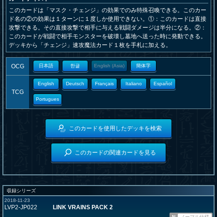
このカードは「マスク・チェンジ」の効果でのみ特殊召喚できる。このカー
ド名の②の効果は１ターンに１度しか使用できない。①：このカードは直接
攻撃できる。その直接攻撃で相手に与える戦闘ダメージは半分になる。②：
このカードが戦闘で相手モンスターを破壊し墓地へ送った時に発動できる。
デッキから「チェンジ」速攻魔法カード１枚を手札に加える。
OCG
日本語
한글
English (Asia)
簡体字
English
Deutsch
Français
Italiano
Español
TCG
Portugues
このカードを使用したデッキを検索
このカードの関連カードを見る
収録シリーズ
2018-11-23
LVP2-JP022
LINK VRAINS PACK 2
N
ノーマル仕様