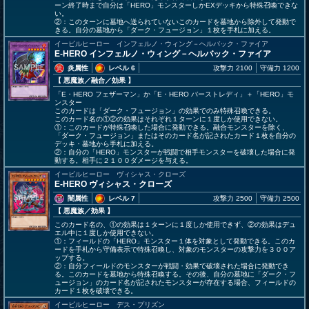
ーン終了時まで自分は「HERO」モンスターしかEXデッキから特殊召喚できな
い。
②：このターンに墓地へ送られていないこのカードを墓地から除外して発動で
きる。自分の墓地から「ダーク・フュージョン」１枚を手札に加える。
イービルヒーロー インフェルノ・ウィング－ヘルバック・ファイア
E-HERO インフェルノ・ウィング－ヘルバック・ファイア
炎属性
レベル 6
攻撃力 2100
守備力 1200
【 悪魔族
／融合／効果
】
「E・HERO フェザーマン」か「E・HERO バーストレディ」＋「HERO」モ
ンスター
このカードは「ダーク・フュージョン」の効果でのみ特殊召喚できる。
このカード名の①②の効果はそれぞれ１ターンに１度しか使用できない。
①：このカードが特殊召喚した場合に発動できる。融合モンスターを除く、
「ダーク・フュージョン」またはそのカード名が記されたカード１枚を自分の
デッキ・墓地から手札に加える。
②：自分の「HERO」モンスターが戦闘で相手モンスターを破壊した場合に発
動する。相手に２１００ダメージを与える。
イービルヒーロー ヴィシャス・クローズ
E-HERO ヴィシャス・クローズ
闇属性
レベル 7
攻撃力 2500
守備力 2500
【 悪魔族
／効果
】
このカード名の、①の効果は１ターンに１度しか使用できず、②の効果はデュ
エル中に１度しか使用できない。
①：フィールドの「HERO」モンスター１体を対象として発動できる。このカ
ードを手札から守備表示で特殊召喚し、対象のモンスターの攻撃力を３００ア
ップする。
②：自分フィールドのモンスターが戦闘・効果で破壊された場合に発動でき
る。このカードを墓地から特殊召喚する。その後、自分の墓地に「ダーク・フ
ュージョン」のカード名が記されたモンスターが存在する場合、フィールドの
カード１枚を破壊できる。
イービルヒーロー デス・プリズン