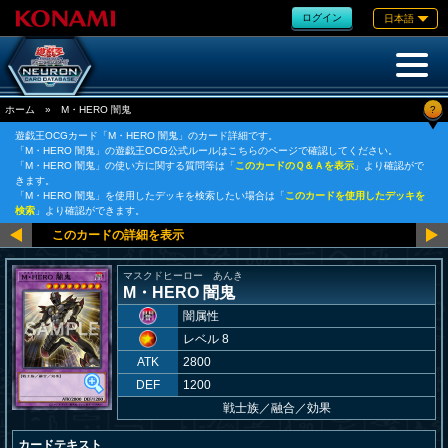
ログイン
日本語
?
ホーム
»
M・HERO 闇鬼
遊戯王OCGカード「M・HERO 闇鬼」のカード詳細です。
「M・HERO 闇鬼」の遊戯王OCG公式ルールはこちらのページで確認してください。
「M・HERO 闇鬼」の使い方に関する質問等は「
このカードのＱ＆Ａを表示
」より確認がで
きます。
「M・HERO 闇鬼」を使用したデッキを検索したい場合は「
このカードを使用したデッキを
検索
」より確認ができます。
マスクドヒーロー あんき
M・HERO 闇鬼
闇属性
レベル 8
ATK
2800
DEF
1200
戦士族
／
融合／効果
カードテキスト