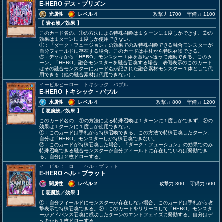
E-HERO デス・プリズン
光属性
レベル 4
攻撃力 1700
守備力 1100
【 岩石族
／効果
】
このカード名の、①の方法による特殊召喚は１ターンに１度しかできず、②の
効果は１ターンに１度しか使用できない。
①：「ダーク・フュージョン」の効果でのみ特殊召喚できる融合モンスターが
自分フィールドに存在する場合、このカードは手札から特殊召喚できる。
②：デッキから「HERO」モンスター１体を墓地へ送って発動できる。このタ
ーン、「HERO」融合モンスターを融合召喚する場合、表側表示のこのカード
はその融合モンスターにカード名が記された融合素材モンスター１体として代
用できる（他の融合素材は代用できない）。
イービルヒーロー トキシック・バブル
E-HERO トキシック・バブル
水属性
レベル 4
攻撃力 800
守備力 1200
【 悪魔族
／効果
】
このカード名の、①の方法による特殊召喚は１ターンに１度しかできず、②の
効果は１ターンに１度しか使用できない。
①：このカードは手札から特殊召喚できる。この方法で特殊召喚したターン、
自分は「HERO」モンスターしか特殊召喚できない。
②：このカードが特殊召喚した場合、「ダーク・フュージョン」の効果でのみ
特殊召喚できる融合モンスターが自分フィールドに存在していれば発動でき
る。自分は２枚ドローする。
イービルヒーロー ヘル・ブラット
E-HERO ヘル・ブラット
闇属性
レベル 2
攻撃力 300
守備力 600
【 悪魔族
／効果
】
①：自分フィールドにモンスターが存在しない場合、このカードは手札から攻
撃表示で特殊召喚できる。②：このカードをリリースして「HERO」モンスタ
ーがアドバンス召喚に成功したターンのエンドフェイズに発動する。自分はデ
ッキから１枚ドローする。