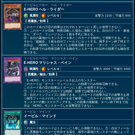
イービルヒーロー ヘル・ライダー
E-HERO ヘル・ライダー
風属性
レベル 6
攻撃力 2100
守備力 800
【 悪魔族
／効果
】
このカード名の①②の効果はそれぞれ１ターンに１度しか使用できない。
①：このカードが召喚・特殊召喚した場合に発動できる。自分のデッキ・墓地
から「ダーク・フュージョン」１枚を手札に加える。
②：自分の墓地からモンスター４体とこのカードを除外して発動できる。デッ
キから「超融合」１枚を自分フィールドにセットする。相手ターン終了時まで
自分は、「HERO」モンスターしか特殊召喚できず、「ダーク・フュージョ
ン」の効果でのみ特殊召喚できる融合モンスターをそれ以外の効果でも融合召
喚できる。
イービルヒーロー マリシャス・ベイン
E-HERO マリシャス・ベイン
闇属性
レベル 8
攻撃力 3000
守備力 3000
【 悪魔族
／融合／効果
】
「E-HERO」モンスター＋レベル５以上のモンスター
このカードは「ダーク・フュージョン」の効果でのみ特殊召喚できる。
このカード名の②の効果は１ターンに１度しか使用できない。
①：フィールドのこのカードは戦闘・効果では破壊されない。
②：自分メインフェイズに発動できる。このカードの攻撃力以下の攻撃力を持
つ相手フィールドのモンスターを全て破壊し、このカードの攻撃力は破壊した
モンスターの数×２００アップする。この効果の発動後、ターン終了時まで自
分は「HERO」モンスターでしか攻撃宣言できない。
イービル・マインド
イービル・マインド
魔法
このカード名のカードは１ターンに１枚しか発動できない。①：自分フィール
ドに悪魔族モンスターが存在する場合、相手の墓地のモンスターの数によって