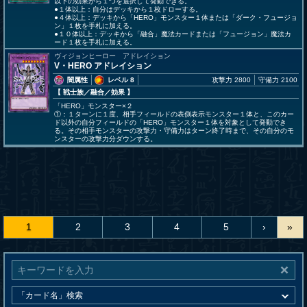
以下の効果から１つを選択して発動できる。
●１体以上：自分はデッキから１枚ドローする。
●４体以上：デッキから「HERO」モンスター１体または「ダーク・フュージョ
ン」１枚を手札に加える。
●１０体以上：デッキから「融合」魔法カードまたは「フュージョン」魔法カ
ード１枚を手札に加える。
ヴィジョンヒーロー アドレイション
V・HERO アドレイション
闇属性
レベル 8
攻撃力 2800
守備力 2100
【 戦士族
／融合／効果
】
「HERO」モンスター×２
①：１ターンに１度、相手フィールドの表側表示モンスター１体と、このカー
ド以外の自分フィールドの「HERO」モンスター１体を対象として発動でき
る。その相手モンスターの攻撃力・守備力はターン終了時まで、その自分のモ
ンスターの攻撃力分ダウンする。
1
2
3
4
5
›
»