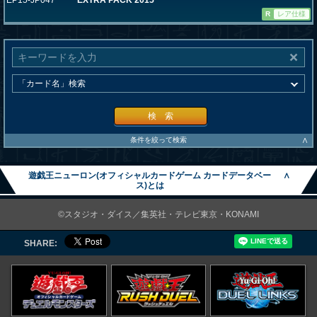
EP15-JP047
EXTRA PACK 2015
R
レア仕様
検 索
∧
条件を絞って検索
遊戯王ニューロン(オフィシャルカードゲーム カードデータベー
∧
ス)とは
©スタジオ・ダイス／集英社・テレビ東京・KONAMI
SHARE: