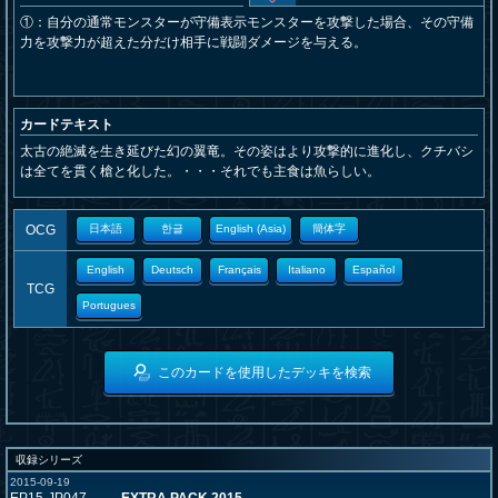
①：自分の通常モンスターが守備表示モンスターを攻撃した場合、その守備
力を攻撃力が超えた分だけ相手に戦闘ダメージを与える。
カードテキスト
太古の絶滅を生き延びた幻の翼竜。その姿はより攻撃的に進化し、クチバシ
は全てを貫く槍と化した。・・・それでも主食は魚らしい。
OCG
日本語
한글
English (Asia)
簡体字
English
Deutsch
Français
Italiano
Español
TCG
Portugues
このカードを使用したデッキを検索
収録シリーズ
2015-09-19