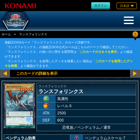
ログイン
日本語
?
ホーム
»
ランスフォリンクス
遊戯王OCGカード「ランスフォリンクス」のカード詳細です。
「ランスフォリンクス」の遊戯王OCG公式ルールはこちらのページで確認してください。
「ランスフォリンクス」の使い方に関する質問等は「
このカードのＱ＆Ａを表示
」より確認
ができます。
「ランスフォリンクス」を使用したデッキを検索したい場合は「
このカードを使用したデッ
キを検索
」より確認ができます。
ランスフォリンクス
ランスフォリンクス
風属性
レベル 6
ATK
2500
DEF
800
恐竜族
／
ペンデュラム／通常
ペンデュラム効果
ペンデュラムスケール 7